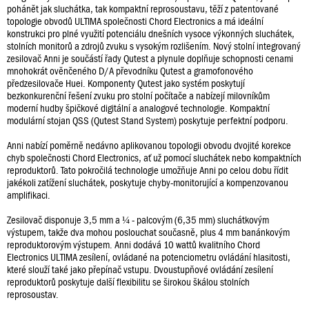
pohánět jak sluchátka, tak kompaktní reprosoustavu, těží z patentované
topologie obvodů ULTIMA společnosti Chord Electronics a má ideální
konstrukci pro plné využití potenciálu dnešních vysoce výkonných sluchátek,
stolních monitorů a zdrojů zvuku s vysokým rozlišením. Nový stolní integrovaný
zesilovač Anni je součástí řady Qutest a plynule doplňuje schopnosti cenami
mnohokrát ověnčeného D/A převodníku Qutest a gramofonového
předzesilovače Huei. Komponenty Qutest jako systém poskytují
bezkonkurenční řešení zvuku pro stolní počítače a nabízejí milovníkům
moderní hudby špičkové digitální a analogové technologie. Kompaktní
modulární stojan QSS (Qutest Stand System) poskytuje perfektní podporu.
Anni nabízí poměrně nedávno aplikovanou topologii obvodu dvojité korekce
chyb společnosti Chord Electronics, ať už pomocí sluchátek nebo kompaktních
reproduktorů. Tato pokročilá technologie umožňuje Anni po celou dobu řídit
jakékoli zatížení sluchátek, poskytuje chyby-monitorující a kompenzovanou
amplifikaci.
Zesilovač disponuje 3,5 mm a ¼ - palcovým (6,35 mm) sluchátkovým
výstupem, takže dva mohou poslouchat současně, plus 4 mm banánkovým
reproduktorovým výstupem. Anni dodává 10 wattů kvalitního Chord
Electronics ULTIMA zesílení, ovládané na potenciometru ovládání hlasitosti,
které slouží také jako přepínač vstupu. Dvoustupňové ovládání zesílení
reproduktorů poskytuje další flexibilitu se širokou škálou stolních
reprosoustav.