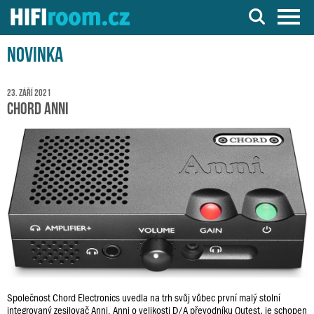
Server o Hi-Fi a AV technice
Novinka
23. září 2021
Chord Anni
Společnost Chord Electronics uvedla na trh svůj vůbec první malý stolní
integrovaný zesilovač Anni. Anni o velikosti D/A převodníku Qutest, je schopen