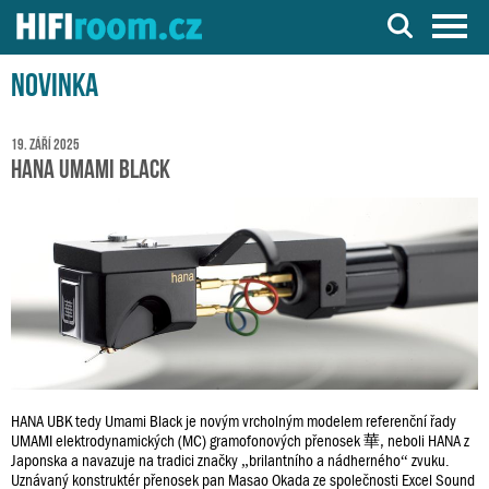
Server o Hi-Fi a AV technice
Novinka
19. září 2025
HANA Umami Black
HANA UBK tedy Umami Black je novým vrcholným modelem referenční řady
UMAMI elektrodynamických (MC) gramofonových přenosek 華, neboli HANA z
Japonska a navazuje na tradici značky „brilantního a nádherného“ zvuku.
Uznávaný konstruktér přenosek pan Masao Okada ze společnosti Excel Sound