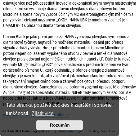
oslavuje více než pět desetiletí inovací a dokonalosti svým novým mistrovským
dílem, které se vyznačuje diamantovou chvějkou s diamantovým hrotem
Microline a zcena novým vysoce účinným MC elektromagnetickým měničem s
pohyblivými cívkami nazvaným „OKD“. HANA UBK je mnohem více než jen
UMAMI RED s přidanou diamantovou chvějkou.
Umami Black je jako první přenoska HANA vybavena chvějkou vyrobenou z
diamantové tyčinky, nejtvrdšího možného materiálu, ideální pro přenos
signálu z drážky vinylu. Hrot z přírodního diamantu s brusem Microline je
potom vlepen do laserem vypáleného otvoru v pevné a lehké diamantové
chvějce pro sledování nejjemnějších hudebních nuancí z LP. Dále je tu nově
vyvinutý MC generátor „OKD“ nové konstrukce s předním třmenem ve tvaru
obráceného písmene U, který optimalizuje přenos energie z diamantové
chvějky a je navržen tak, aby zajišťoval jak mechanickou kontrolu rezonance,
tak vyrovnání magnetického pole a zároveň poskytoval přesnou podporu
diamantové chvějce. Samozřejmostí je potom kryogenní úprava, tělo přenosky
Auricle i magnet ze speciálnho materálu NdFeB tedy neodym-železo-bór. A v
neposlední řadě, jak je u řady UMAMI zvykem, také speciální termosetová
povrchová úprava lakem URUSHI a zirkonová vložka s logem Hana.
Tato stránka používá cookies k zajištění správné
funkčnosti.
Zjistit více
www.hanacartridges.com
,
www.altei.cz
Rozumím
© ATLANTIDA Publishing spol. s r.o. |
Kontaktní údaje
| Hosting:
Váš Hosting