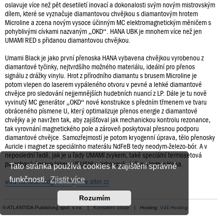
oslavuje více než pět desetiletí inovací a dokonalosti svým novým mistrovským
dílem, které se vyznačuje diamantovou chvějkou s diamantovým hrotem
Microline a zcena novým vysoce účinným MC elektromagnetickým měničem s
pohyblivými cívkami nazvaným „OKD“. HANA UBK je mnohem více než jen
UMAMI RED s přidanou diamantovou chvějkou.
Umami Black je jako první přenoska HANA vybavena chvějkou vyrobenou z
diamantové tyčinky, nejtvrdšího možného materiálu, ideální pro přenos
signálu z drážky vinylu. Hrot z přírodního diamantu s brusem Microline je
potom vlepen do laserem vypáleného otvoru v pevné a lehké diamantové
chvějce pro sledování nejjemnějších hudebních nuancí z LP. Dále je tu nově
vyvinutý MC generátor „OKD“ nové konstrukce s předním třmenem ve tvaru
obráceného písmene U, který optimalizuje přenos energie z diamantové
chvějky a je navržen tak, aby zajišťoval jak mechanickou kontrolu rezonance,
tak vyrovnání magnetického pole a zároveň poskytoval přesnou podporu
diamantové chvějce. Samozřejmostí je potom kryogenní úprava, tělo přenosky
Auricle i magnet ze speciálnho materálu NdFeB tedy neodym-železo-bór. A v
neposlední řadě, jak je u řady UMAMI zvykem, také speciální termosetová
povrchová úprava lakem URUSHI a zirkonová vložka s logem Hana.
Tato stránka používá cookies k zajištění správné
funkčnosti.
Zjistit více
www.hanacartridges.com
,
www.altei.cz
Rozumím
© ATLANTIDA Publishing spol. s r.o. |
Kontaktní údaje
| Hosting:
Váš Hosting