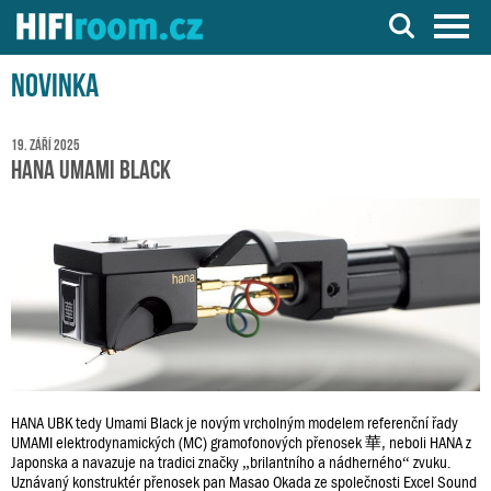
Server o Hi-Fi a AV technice
Novinka
19. září 2025
HANA Umami Black
HANA UBK tedy Umami Black je novým vrcholným modelem referenční řady
UMAMI elektrodynamických (MC) gramofonových přenosek 華, neboli HANA z
Japonska a navazuje na tradici značky „brilantního a nádherného“ zvuku.
Uznávaný konstruktér přenosek pan Masao Okada ze společnosti Excel Sound