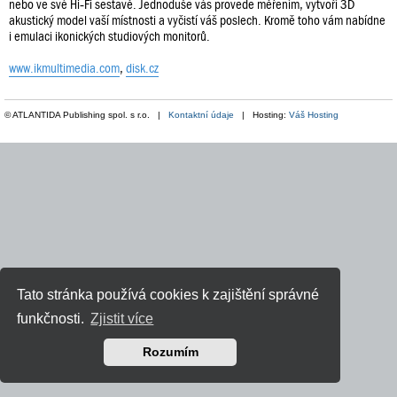
nebo ve své Hi‑Fi sestavě. Jednoduše vás provede měřením, vytvoří 3D
akustický model vaší místnosti a vyčistí váš poslech. Kromě toho vám nabídne
i emulaci ikonických studiových monitorů.
www.ikmultimedia.com
,
disk.cz
© ATLANTIDA Publishing spol. s r.o. |
Kontaktní údaje
| Hosting:
Váš Hosting
Tato stránka používá cookies k zajištění správné
funkčnosti.
Zjistit více
Rozumím