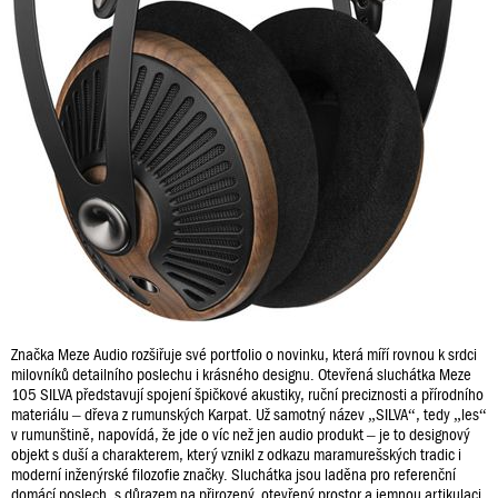
Značka Meze Audio rozšiřuje své portfolio o novinku, která míří rovnou k srdci
milovníků detailního poslechu i krásného designu. Otevřená sluchátka Meze
105 SILVA představují spojení špičkové akustiky, ruční preciznosti a přírodního
materiálu – dřeva z rumunských Karpat. Už samotný název „SILVA“, tedy „les“
v rumunštině, napovídá, že jde o víc než jen audio produkt – je to designový
objekt s duší a charakterem, který vznikl z odkazu maramurešských tradic i
moderní inženýrské filozofie značky. Sluchátka jsou laděna pro referenční
domácí poslech, s důrazem na přirozený, otevřený prostor a jemnou artikulaci