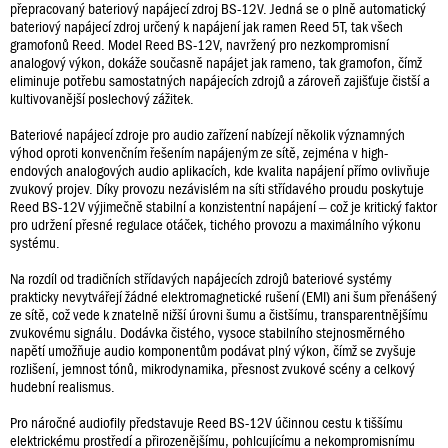
přepracovaný bateriový napájecí zdroj BS-12V. Jedná se o plně automatický
bateriový napájecí zdroj určený k napájení jak ramen Reed 5T, tak všech
gramofonů Reed. Model Reed BS-12V, navržený pro nezkompromisní
analogový výkon, dokáže současně napájet jak rameno, tak gramofon, čímž
eliminuje potřebu samostatných napájecích zdrojů a zároveň zajišťuje čistší a
kultivovanější poslechový zážitek.
Bateriové napájecí zdroje pro audio zařízení nabízejí několik významných
výhod oproti konvenčním řešením napájeným ze sítě, zejména v high-
endových analogových audio aplikacích, kde kvalita napájení přímo ovlivňuje
zvukový projev. Díky provozu nezávislém na síti střídavého proudu poskytuje
Reed BS-12V výjimečně stabilní a konzistentní napájení – což je kritický faktor
pro udržení přesné regulace otáček, tichého provozu a maximálního výkonu
systému.
Na rozdíl od tradičních střídavých napájecích zdrojů bateriové systémy
prakticky nevytvářejí žádné elektromagnetické rušení (EMI) ani šum přenášený
ze sítě, což vede k znatelně nižší úrovni šumu a čistšímu, transparentnějšímu
zvukovému signálu. Dodávka čistého, vysoce stabilního stejnosměrného
napětí umožňuje audio komponentům podávat plný výkon, čímž se zvyšuje
rozlišení, jemnost tónů, mikrodynamika, přesnost zvukové scény a celkový
hudební realismus.
Pro náročné audiofily představuje Reed BS-12V účinnou cestu k tiššímu
elektrickému prostředí a přirozenějšímu, pohlcujícímu a nekompromisnímu