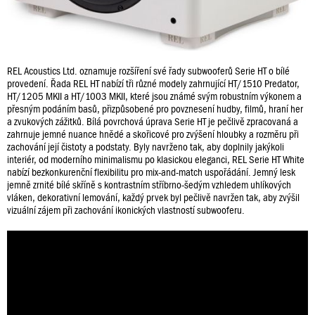
REL Acoustics Ltd. oznamuje rozšíření své řady subwooferů Serie HT o bílé
provedení. Řada REL HT nabízí tři různé modely zahrnující HT/1510 Predator,
HT/1205 MKII a HT/1003 MKII, které jsou známé svým robustním výkonem a
přesným podáním basů, přizpůsobené pro povznesení hudby, filmů, hraní her
a zvukových zážitků. Bílá povrchová úprava Serie HT je pečlivě zpracovaná a
zahrnuje jemné nuance hnědé a skořicové pro zvýšení hloubky a rozměru při
zachování její čistoty a podstaty. Byly navrženo tak, aby doplnily jakýkoli
interiér, od moderního minimalismu po klasickou eleganci, REL Serie HT White
nabízí bezkonkurenční flexibilitu pro mix-and-match uspořádání. Jemný lesk
jemně zrnité bílé skříně s kontrastním stříbrno-šedým vzhledem uhlíkových
vláken, dekorativní lemování, každý prvek byl pečlivě navržen tak, aby zvýšil
vizuální zájem při zachování ikonických vlastností subwooferu.