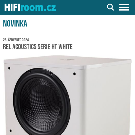
Server o Hi-Fi a AV technice
Novinka
28. červenec 2024
REL Acoustics Serie HT White