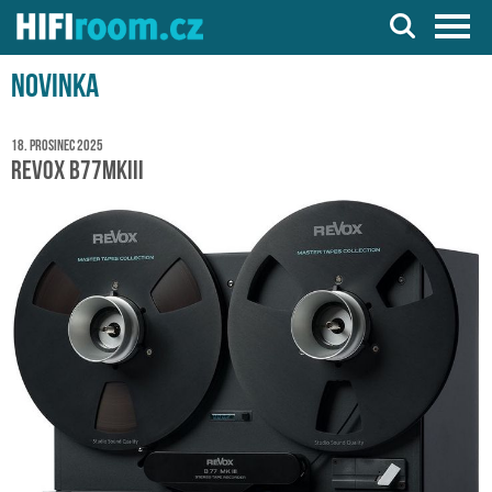
Server o Hi-Fi a AV technice
Novinka
18. prosinec 2025
Revox B77MKIII