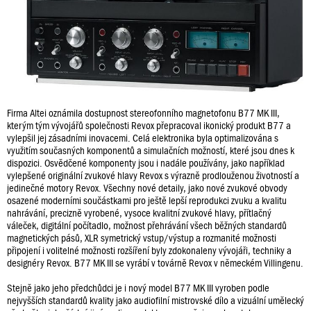
Firma Altei oznámila dostupnost stereofonního magnetofonu B77 MK III,
kterým tým vývojářů společnosti Revox přepracoval ikonický produkt B77 a
vylepšil jej zásadními inovacemi. Celá elektronika byla optimalizována s
využitím současných komponentů a simulačních možností, které jsou dnes k
dispozici. Osvědčené komponenty jsou i nadále používány, jako například
vylepšené originální zvukové hlavy Revox s výrazně prodlouženou životností a
jedinečné motory Revox. Všechny nové detaily, jako nové zvukové obvody
osazené moderními součástkami pro ještě lepší reprodukci zvuku a kvalitu
nahrávání, precizně vyrobené, vysoce kvalitní zvukové hlavy, přítlačný
váleček, digitální počítadlo, možnost přehrávání všech běžných standardů
magnetických pásů, XLR symetrický vstup/výstup a rozmanité možnosti
připojení i volitelné možnosti rozšíření byly zdokonaleny vývojáři, techniky a
designéry Revox. B77 MK III se vyrábí v továrně Revox v německém Villingenu.
Stejně jako jeho předchůdci je i nový model B77 MK III vyroben podle
nejvyšších standardů kvality jako audiofilní mistrovské dílo a vizuální umělecký