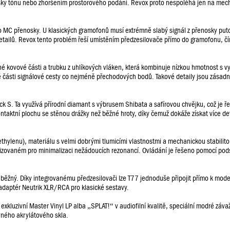
ýšky tónu nebo zhoršením prostorového podání. Revox proto nespoléhá jen na mec
ro MC přenosky. U klasických gramofonů musí extrémně slabý signál z přenosky put
detailů. Revox tento problém řeší umístěním předzesilovače přímo do gramofonu, č
kovové části a trubku z uhlíkových vláken, která kombinuje nízkou hmotnost s vy
ivé části signálové cesty co nejméně přechodových bodů. Takové detaily jsou zásad
 S. Ta využívá přírodní diamant s výbrusem Shibata a safírovou chvějku, což je ř
ntaktní plochu se stěnou drážky než běžné hroty, díky čemuž dokáže získat více det
thylenu), materiálu s velmi dobrými tlumicími vlastnostmi a mechanickou stabilito
alizovaném pro minimalizaci nežádoucích rezonancí. Ovládání je řešeno pomocí po
ů běžný. Díky integrovanému předzesilovači lze T77 jednoduše připojit přímo k mod
adaptér Neutrik XLR/RCA pro klasické sestavy.
exkluzivní Master Vinyl LP alba „SPLAT!“ v audiofilní kvalitě, speciální modré záva
vného akrylátového skla.