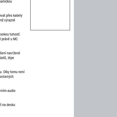
hanickou
ovat přes kabely
ímž výrazně
sokou tuhostí.
ní právě u MC
ešení navržené
ailů, lépe
u. Díky tomu není
dsvícených
erním audio
ží na desku