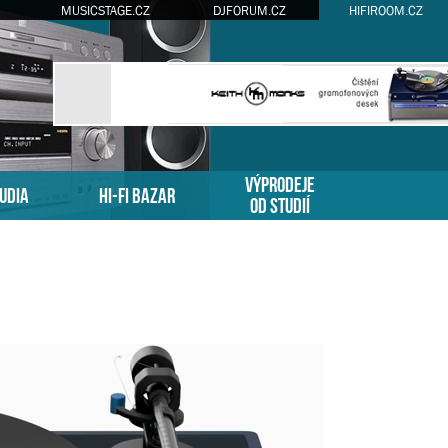
MUSICSTAGE.CZ
DJFORUM.CZ
HIFIROOM.CZ
VÝPRODEJE
TUDIA
HI-FI BAZAR
OD STUDIÍ