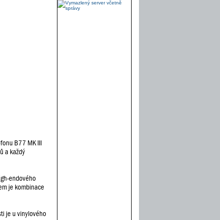
fonu B77 MK III
ů a každý
high-endového
dkem je kombinace
i je u vinylového