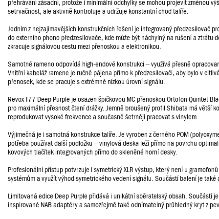
přehrávání zásadní, protože i minimální odchylky se mohou projevit změnou v
setrvačnost, ale aktivně kontroluje a udržuje konstantní chod talíře.
Jedním z nejzajímavějších konstrukčních řešení je integrovaný předzesilovač p
do externího phono předzesilovače, kde může být náchylný na rušení a ztrátu 
zkracuje signálovou cestu mezi přenoskou a elektronikou.
Samotné rameno odpovídá high-endové konstrukci – využívá přesně opracované 
Vnitřní kabeláž ramene je ručně pájena přímo k předzesilovači, aby bylo v citl
přenosek, kde se pracuje s extrémně nízkou úrovní signálu.
Revox T77 Deep Purple je osazen špičkovou MC přenoskou Ortofon Quintet Black
pro maximální přesnost čtení drážky. Jemně broušený profil Shibata má větší ko
reprodukovat vysoké frekvence a současně šetrněji pracovat s vinylem.
Výjimečná je i samotná konstrukce talíře. Je vyroben z černého POM (polyoxyme
potřeba používat další podložku – vinylová deska leží přímo na povrchu optim
kovových tlačítek integrovaných přímo do skleněné horní desky.
Profesionální přístup potvrzuje i symetrický XLR výstup, který není u gramofon
systémům a využít výhod symetrického vedení signálu. Součástí balení je také 
Limitovaná edice Deep Purple přidává i unikátní sběratelský obsah. Součástí je 
inspirované NAB adaptéry a samozřejmě také odnímatelný průhledný kryt z pe