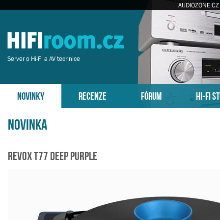
AUDIOZONE.CZ
Server o Hi-Fi a AV technice
NOVINKY
RECENZE
FÓRUM
HI-FI S
Novinka
Revox T77 Deep Purple