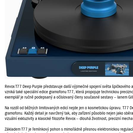
Revox T77 Deep Purple představuje další výjimečné spojení světa špičkového 
vzniká také speciální edice gramofonu T77, která propojuje technickou preciz
exemplář je ručně podepsaný a očíslovaný členy současné sestavy – Ianem 
Na rozdíl od běžných limitovaných edicí nejde jen o kosmetickou úpravu. T77 
gramofonu. Každý detail je navržený tak, aby zařízení působilo nejen jako sbě
vizuální exkluzivity a klasické filozofie Revox – dlouhá životnost, precizní mec
Základem T77 je řemínkový pohon s mimořádně přesnou elektronickou regulací o