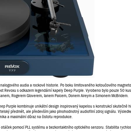
analogového audia a rockové historie. Po boku limitovaného kotoučového magneto
nost Revoxu s odkazem legendární kapely Deep Purple. Vyrobeno bylo pouze 50 kus
Gillanem, Rogerem Gloverem, Ianem Paicem, Donem Aireym a Simonem McBridem.
Deep Purple kombinuje unikátní design inspirovaný kapelou s konstrukcí skutečně 
ratelský předmět, ale především jako plnohodnotný audiofilní zdroj signálu. Výsle
hanika a maximální důraz na čistotu reprodukce.
táček pomocí PLL systému a bezkontaktního optického senzoru. Stabilita rychlost