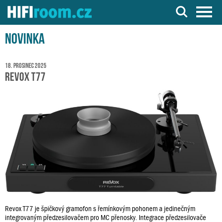
Server o Hi-Fi a AV technice
Novinka
18. prosinec 2025
Revox T77
Revox T77 je špičkový gramofon s řemínkovým pohonem a jedinečným
integrovaným předzesilovačem pro MC přenosky. Integrace předzesilovače