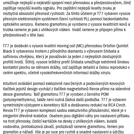
umožňuje nejlepší a nejkratší spojení mezi přenoskou a předzesilovačem, čímž
zajišťuje nejvyšší kvalitu signálu. Pro zajištění nejlepší kvality zvuku je
nezbytná absolutní přesnost rychlosti. Za tímto účelem je T77 vybaven vysoce
přesným elektronickým systémem řízení rychlosti PLL pomocí bezkontaktního
optického senzoru. Rameno gramofonu je vyrobeno z vysoce kvalitních kovů a
trubka ramene je pak z uhlíkových vláken. Vodič ramene je připojen přímo k
předzesilovači v těle šasi.
T77 je dodáván s vysoce kvalitní moving coil (MC) přenoskou Ortofon Quintet
Black S vybavenou hrotem z přírodního diamantu s výbrusem Shibata a
safírovou chvějkou, který je považován za jeden z nejlepších dostupných
profilů hrotů. Štíhlý, vysoce leštěný profil Shibata umožňuje extrémně širokou
kontaktní plochu se stěnami drážky, což zajišťuje detailní a čistou reprodukci v
celém spektru, včetně vysokofrekvenčních informací drážky vinylu.
Intuitivní ovládání pomocí exkluzivně navržených a podsvícených kovových
tlačítek jejichž design vychází z tlačítek magnetofonů Revox přímo na skleněné
desce gramofonu. Talíř gramofonu T77 je vyroben z černého POM
(polyoxymethylenu), takže není nutná žádná další podložka. T77 je vybaven
symetrickým výstupem s konektory XLR a dodávanou redukcí na RCA Cinch.
Revox T77 je vybaven komplexní sadou exkluzivního příslušenství, které je v
elegantní dřevěné krabičce. Osahem jsou digitální váhy pro nastavení přítlaku
na hrot přenosky, čistící kartáček na desky z uhlíkových vláken, kulatá
vodováha, protiskluzová závaží, protizávaží ramene gramofonu, řemen pro
gramofon a nářadí. Vše je po ruce pro rychlé a snadné nastavení a údržbu