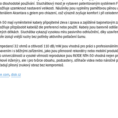
pro dlouhodobé používání. Sluchátkový most je vybaven patentovaným systémem Fi
ožňuje uzamknout nastavení velikosti. Náušníky jsou vyplněny paměťovou pěnou 
eriálem Alcantara s gelem pro chlazení, což výrazně zvyšuje komfort i při celoden
‑50 mají vyměnitelné kabely připojitelné zleva i zprava a zajištěné bajonetovým
žňuje přizpůsobit kabeláž dle preferencí nebo použití. Kabely jsou barevně odliš
zných délkách. Sluchátka vykazují vysokou míru pasivního odhlučnění, díky uzavř
ře izolují vnější ruchy bez potřeby aktivního potlačení šumu.
impedancí 32 ohmů a citlivostí 110 dB/mW jsou vhodná pro práci s profesionální
avením i s běžnými zařízeními, jako jsou přenosné rekordéry nebo mobilní produkč
to univerzálnosti a vysoké věrnosti reprodukce jsou RØDE NTH‑50 vhodná nejen p
kové inženýry, ale i pro tvůrce obsahu, podcastery, střihače videa nebo náročné p
žadují přesný zvukový obraz bez kompromisů.
de.com
,
disk.cz