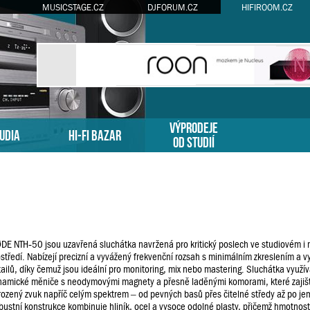
MUSICSTAGE.CZ
DJFORUM.CZ
HIFIROOM.CZ
VÝPRODEJE
TUDIA
HI-FI BAZAR
OD STUDIÍ
DE NTH‑50 jsou uzavřená sluchátka navržená pro kritický poslech ve studiovém i
středí. Nabízejí precizní a vyvážený frekvenční rozsah s minimálním zkreslením a 
ailů, díky čemuž jsou ideální pro monitoring, mix nebo mastering. Sluchátka využ
namické měniče s neodymovými magnety a přesně laděnými komorami, které zajišťu
rozený zvuk napříč celým spektrem – od pevných basů přes čitelné středy až po je
ustní konstrukce kombinuje hliník, ocel a vysoce odolné plasty, přičemž hmotnos