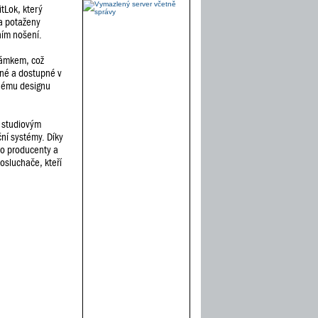
tLok, který
a potaženy
ním nošení.
 zámkem, což
ené a dostupné v
enému designu
m studiovým
ní systémy. Díky
ro producenty a
osluchače, kteří