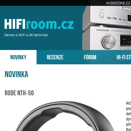
AUDIOZONE.CZ
Server o Hi-Fi a AV technice
NOVINKY
RECENZE
FÓRUM
HI-FI S
Novinka
RODE NTH‑50
RØ
pro
det
dy
při
Rob