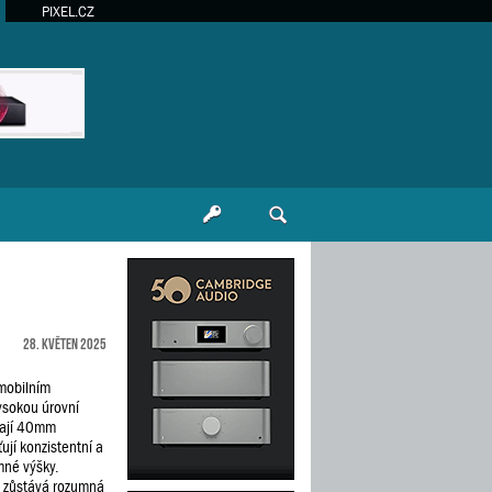
PIXEL.CZ
28. květen 2025
 mobilním
vysokou úrovní
ívají 40mm
jí konzistentní a
mné výšky.
t zůstává rozumná