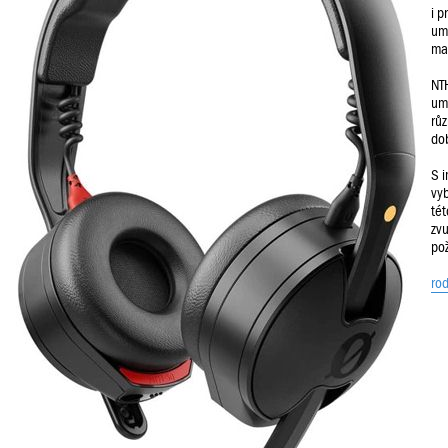
i 
um
mat
NTH
umo
rů
dob
S 
vyb
té
zvu
po
ro