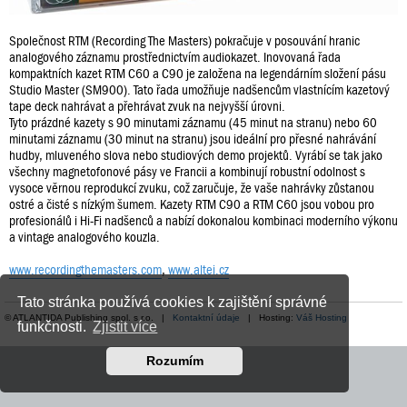
Společnost RTM (Recording The Masters) pokračuje v posouvání hranic
analogového záznamu prostřednictvím audiokazet. Inovovaná řada
kompaktních kazet RTM C60 a C90 je založena na legendárním složení pásu
Studio Master (SM900). Tato řada umožňuje nadšencům vlastnícím kazetový
tape deck nahrávat a přehrávat zvuk na nejvyšší úrovni.
Tyto prázdné kazety s 90 minutami záznamu (45 minut na stranu) nebo 60
minutami záznamu (30 minut na stranu) jsou ideální pro přesné nahrávání
hudby, mluveného slova nebo studiových demo projektů. Vyrábí se tak jako
všechny magnetofonové pásy ve Francii a kombinují robustní odolnost s
vysoce věrnou reprodukcí zvuku, což zaručuje, že vaše nahrávky zůstanou
ostré a čisté s nízkým šumem. Kazety RTM C90 a RTM C60 jsou vobou pro
profesionálů i Hi-Fi nadšenců a nabízí dokonalou kombinaci moderního výkonu
a vintage analogového kouzla.
www.recordingthemasters.com
,
www.altei.cz
Tato stránka používá cookies k zajištění správné
© ATLANTIDA Publishing spol. s r.o. |
Kontaktní údaje
| Hosting:
Váš Hosting
funkčnosti.
Zjistit více
Rozumím