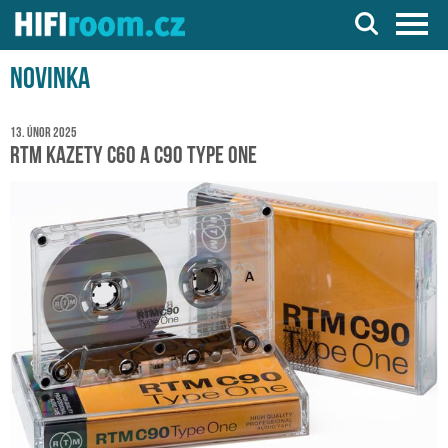
Server o Hi-Fi a AV technice
Novinka
13. únor 2025
RTM kazety C60 a C90 Type One