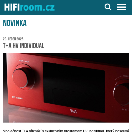
Server o Hi-Fi a AV technice
Novinka
26. leden 2025
T+A HV Individual
Společnost T+A přichází s exkluzivním programem HV Individual, který posouvá