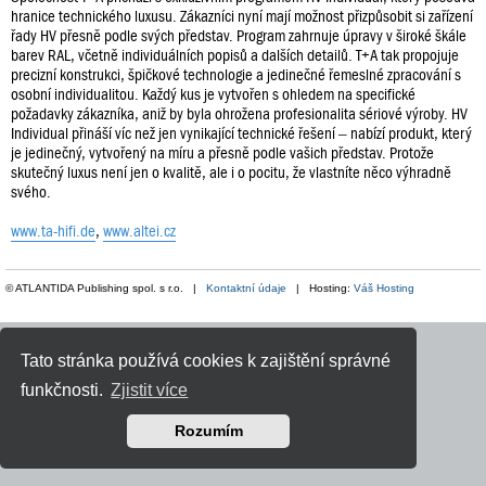
hranice technického luxusu. Zákazníci nyní mají možnost přizpůsobit si zařízení
řady HV přesně podle svých představ. Program zahrnuje úpravy v široké škále
barev RAL, včetně individuálních popisů a dalších detailů. T+A tak propojuje
precizní konstrukci, špičkové technologie a jedinečné řemeslné zpracování s
osobní individualitou. Každý kus je vytvořen s ohledem na specifické
požadavky zákazníka, aniž by byla ohrožena profesionalita sériové výroby. HV
Individual přináší víc než jen vynikající technické řešení – nabízí produkt, který
je jedinečný, vytvořený na míru a přesně podle vašich představ. Protože
skutečný luxus není jen o kvalitě, ale i o pocitu, že vlastníte něco výhradně
svého.
www.ta-hifi.de
,
www.altei.cz
© ATLANTIDA Publishing spol. s r.o. |
Kontaktní údaje
| Hosting:
Váš Hosting
Tato stránka používá cookies k zajištění správné
funkčnosti.
Zjistit více
Rozumím