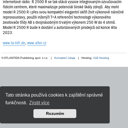
internetové rádio. R 2500 R se tak stává vysoce integrovaným ozvučovacím
řídicím centrem, které maximalizuje potenciál široké škály zdrojů. Aby mohl
model R 2500 R i přes svou kompaktní elegantní skříň živit výkonově náročné
reprosoustavy, použili inženýři T+A referenční technologii výkonového
zesilovače třídy AB s dvojnásobným trvalým výkonem 250 W do 4 ohmů.
Model R 2500 R bude k dostání u autorizovaných prodejců od konce léta
2023.
www.ta-hifi.de
,
www.altei.cz
© ATLANTIDA Publishing spol. s r.o. |
Kontaktní údaje
| Hosting:
Váš Hosting
Tato stránka používá cookies k zajištění správné
funkčnosti.
Zjistit více
Rozumím