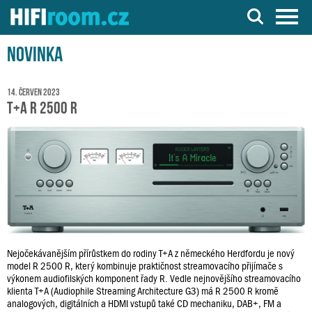
Server o Hi-Fi a AV technice
Novinka
14. červen 2023
T+A R 2500 R
Nejočekávanějším přírůstkem do rodiny T+A z německého Herdfordu je nový
model R 2500 R, který kombinuje praktičnost streamovacího přijímače s
výkonem audiofilských komponent řady R. Vedle nejnovějšího streamovacího
klienta T+A (Audiophile Streaming Architecture G3) má R 2500 R kromě
analogových, digitálních a HDMI vstupů také CD mechaniku, DAB+, FM a