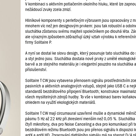
V kombinaci s aktivním potlačením okolního hluku, které lze zapnou
nežádoucí zvuky zcela zmizí.
Hliníkové komponenty s perleťovým výbrusem jsou opracovány z m
mnohem víc než jen designovým prvkem: jsou tak robustní a odolné, 
sluchátka zůstanou svému majiteli společníkem po dlouhá léta. Z
ale výrazným způsobem zdůrazňují úzký vztah výrobku k referenčn
firmy Solitaire P.
A nyní se dostal ke slovu design, který posunuje tato sluchátka do
a styl jedno jsou. Sluchátka dostala nové prvky z umělé ekologick
barvě a ze stejného materiálu je i elegantní pouzdro na sluchátka 
příslušenství.
Solitaire T CW jsou vybavena přenosem signálu prostřednictvím zc
pasivních a aktivních analogových vstupů, stejně jako USB C a nejk
standardů bezdrátového připojení Bluetooth; konstrukce maximaliz
všech myslitelných zdrojů hudby. To vše v kombinaci barev koňakové
ohledem na využití ekologických materiálů.
Solitaire T CW mají circumaural uzavřené mušle a dynamické měniče
pásmu 5 Hz až 22 kHz při zkreslení menším než 0,05 %. Sluchátka 
čtyři mikrofony, dva pro Noise Canceling a dva pro komunikaci při t
bezdrátovém režimu Bluetooth jsou pro přenos signálu k dispozici
aptX a aptX HD. Zpracování digitálního signálu má na starost D/A 