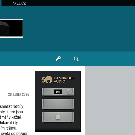
PIXEL.CZ
26. leden 2025
 smazat rozdíly
ty, které jsou
éměř v každé
ukovat i ty
ním režimu,
 světa do pozadí.