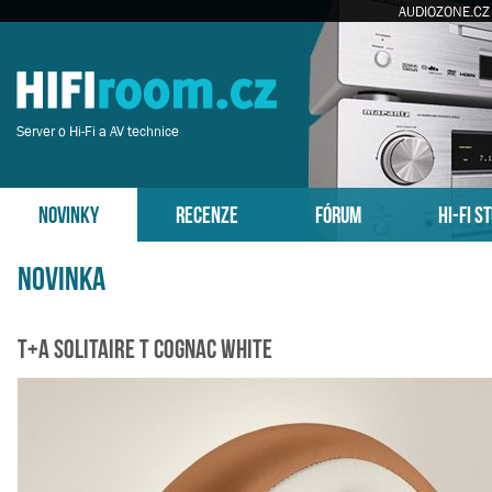
AUDIOZONE.CZ
Server o Hi-Fi a AV technice
NOVINKY
RECENZE
FÓRUM
HI-FI S
Novinka
T+A Solitaire T Cognac White