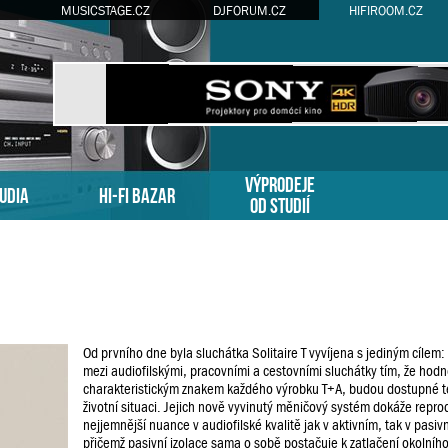
MUSICSTAGE.CZ
DJFORUM.CZ
HIFIROOM.CZ
VÝPRODEJE
TUDIA
HI-FI BAZAR
OD STUDIÍ
Od prvního dne byla sluchátka Solitaire T vyvíjena s jediným cílem:
mezi audiofilskými, pracovními a cestovními sluchátky tím, že hodno
charakteristickým znakem každého výrobku T+A, budou dostupné t
životní situaci. Jejich nově vyvinutý měničový systém dokáže reprod
nejjemnější nuance v audiofilské kvalitě jak v aktivním, tak v pasiv
přičemž pasivní izolace sama o sobě postačuje k zatlačení okolního