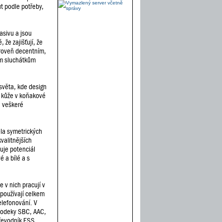
t podle potřeby,
asivu a jsou
že zajišťují, že
ároveň decentním,
ím sluchátkům
 světa, kde design
é kůže v koňakové
a veškeré
ela symetrických
valitnějších
uje potenciál
 a bílé a s
 v nich pracují v
používají celkem
elefonování. V
 kodeky SBC, AAC,
převodník ESS