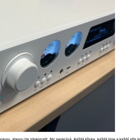
ravou, kterou lze zdokonalit. Nic neskrývá. Každá křivka, každá linie a každý stín js