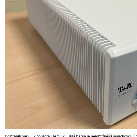
Odstranili barvu. Z pouzdra i ze zvuku. Bílá barva je nejobtížnější povrchovou úp