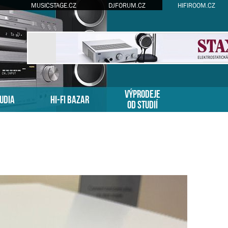
MUSICSTAGE.CZ
DJFORUM.CZ
HIFIROOM.CZ
VÝPRODEJE
TUDIA
HI-FI BAZAR
OD STUDIÍ