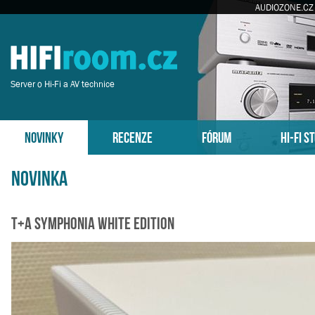
AUDIOZONE.CZ
Server o Hi-Fi a AV technice
NOVINKY
RECENZE
FÓRUM
HI-FI S
Novinka
T+A Symphonia White Edition