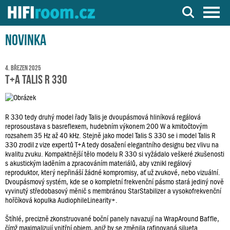
Server o Hi-Fi a AV technice
Novinka
4. březen 2025
T+A Talis R 330
R 330 tedy druhý model řady Talis je dvoupásmová hliníková regálová
reprosoustava s basreflexem, hudebním výkonem 200 W a kmitočtovým
rozsahem 35 Hz až 40 kHz. Stejně jako model Talis S 330 se i model Talis R
330 zrodil z vize expertů T+A tedy dosažení elegantního designu bez vlivu na
kvalitu zvuku. Kompaktnější tělo modelu R 330 si vyžádalo veškeré zkušenosti
s akustickým laděním a zpracováním materiálů, aby vznikl regálový
reproduktor, který nepřináší žádné kompromisy, ať už zvukové, nebo vizuální.
Dvoupásmový systém, kde se o kompletní frekvenční pásmo stará jediný nově
vyvinutý středobasový měnič s membránou StarStabilizer a vysokofrekvenční
hořčíková kopulka AudiophileLinearity+.
Štíhlé, precizně zkonstruované boční panely navazují na WrapAround Baffle,
čímž maximalizují vnitřní objem, aniž by se změnila rafinovaná silueta