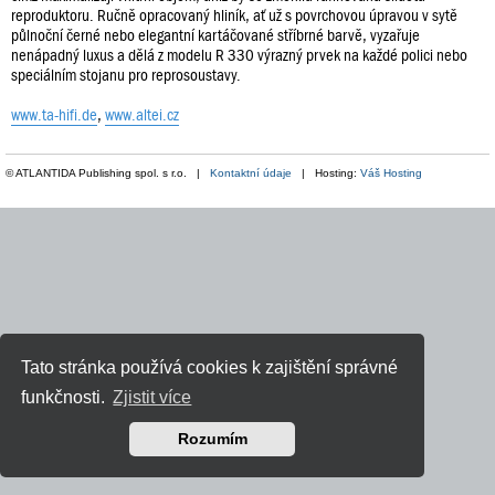
reproduktoru. Ručně opracovaný hliník, ať už s povrchovou úpravou v sytě
půlnoční černé nebo elegantní kartáčované stříbrné barvě, vyzařuje
nenápadný luxus a dělá z modelu R 330 výrazný prvek na každé polici nebo
speciálním stojanu pro reprosoustavy.
www.ta-hifi.de
,
www.altei.cz
© ATLANTIDA Publishing spol. s r.o. |
Kontaktní údaje
| Hosting:
Váš Hosting
Tato stránka používá cookies k zajištění správné
funkčnosti.
Zjistit více
Rozumím