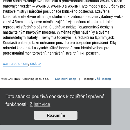
Warm Audio rozšiřuje svou nabídku o profesionální sluchátka WA-HR v třech
barevných verzích – WA-HRB, WA-HRO a WA-HRT. Tyto modely jsou určeny pro
zvukové mistry i náročné posluchače kritického poslechu. Uzavřená
konstrukce efektivně eliminuje okolní hluk, zatímco precizně vyladěný zvuk a
velké 45mm neodymové měniče zajišťují výjimečnou čistotu a detailní
reprodukci středního pásma. Sluchátka nabízejí ergonomický design s
nastavitelným hlavovým mostem, vyměnitelnými náušníky a dvěma
odnímatelnými kabely – rovným a točeným – s redukcí na 6,3mm jack.
Součástí balení je také ochranné pouzdro pro bezpečné přenášení. Díky
robustní konstrukci a vysoké užitné hodnotě jsou ideální volbou pro
profesionální monitorování, nahrávání i kvalitní Hi-Fi poslech.
warmaudio.com
,
disk.cz
© ATLANTIDA Publishing spol. s r.o. |
Kontaktní údaje
| Hosting:
Váš Hosting
Tato stránka používá cookies k zajištění správné
funkčnosti.
Zjistit více
Rozumím