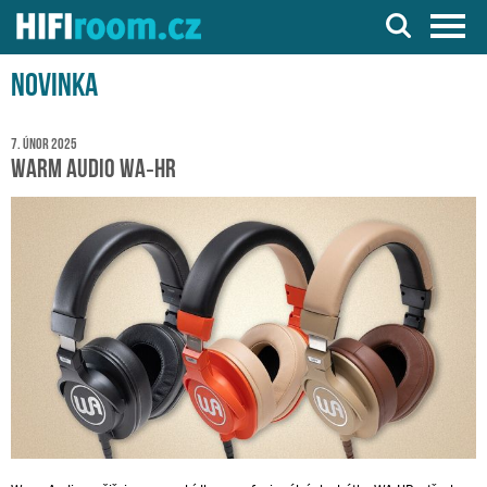
Server o Hi-Fi a AV technice
Novinka
7. únor 2025
Warm Audio WA‑HR