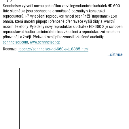
Sennheiser vytvořil novou pokročilou verzi legendárních sluchátek HD 600.
Tato sluchátka jsou obohacena o současné poznatky v konstrukci
reproduktorů. Při vylepšení reprodukce mnozí ocení nižší impedanci (150
ohmů), která umožní připojit i přenosné přehrávače vyšší třídy a kvalitní
mobilní telefony. Vyladěný nový reproduktor sluchátek HD 660 S je schopen
reprodukovat hudbu s minimální mírou zkreslení a reprodukce zní mnohem
přirozeněji a živěji. Překvapí svojí přirozeností i zkušené audiofily.
sennheiser.com
,
www.sennheiser.cz
Recenze:
recenze/sennheiser-hd-660-s-t18885.html
...číst více