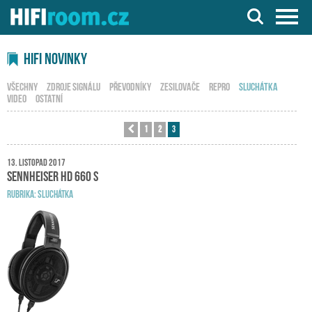
Server o Hi-Fi a AV technice
HiFi novinky
VŠECHNY
ZDROJE SIGNÁLU
PŘEVODNÍKY
ZESILOVAČE
REPRO
SLUCHÁTKA
VIDEO
OSTATNÍ
1
2
3
Předchozí
13. listopad 2017
Sennheiser HD 660 S
RUBRIKA:
SLUCHÁTKA