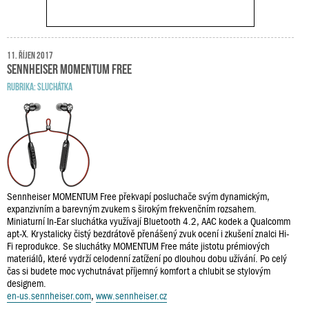
11. říjen 2017
Sennheiser MOMENTUM Free
RUBRIKA:
SLUCHÁTKA
Sennheiser MOMENTUM Free překvapí posluchače svým dynamickým,
expanzivním a barevným zvukem s širokým frekvenčním rozsahem.
Miniaturní In-Ear sluchátka využívají Bluetooth 4.2, AAC kodek a Qualcomm
apt-X. Krystalicky čistý bezdrátově přenášený zvuk ocení i zkušení znalci Hi-
Fi reprodukce. Se sluchátky MOMENTUM Free máte jistotu prémiových
materiálů, které vydrží celodenní zatížení po dlouhou dobu užívání. Po celý
čas si budete moc vychutnávat příjemný komfort a chlubit se stylovým
designem.
en-us.sennheiser.com
,
www.sennheiser.cz