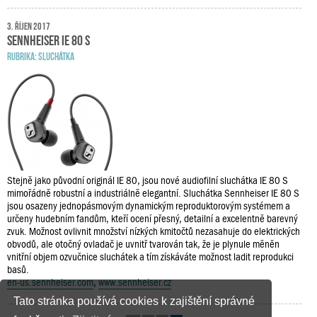
3. říjen 2017
Sennheiser IE 80 S
RUBRIKA:
SLUCHÁTKA
Stejně jako původní originál IE 80, jsou nové audiofilní sluchátka IE 80 S
mimořádně robustní a industriálně elegantní. Sluchátka Sennheiser IE 80 S
jsou osazeny jednopásmovým dynamickým reproduktorovým systémem a
určeny hudebním fandům, kteří ocení přesný, detailní a excelentně barevný
zvuk. Možnost ovlivnit množství nízkých kmitočtů nezasahuje do elektrických
obvodů, ale otočný ovladač je uvnitř tvarován tak, že je plynule měněn
vnitřní objem ozvučnice sluchátek a tím získáváte možnost ladit reprodukci
basů.
en-us.sennheiser.com
,
www.sennheiser.cz
Tato stránka používá cookies k zajištění správné