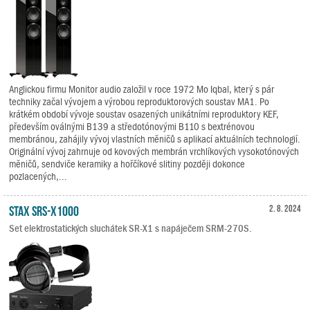
Anglickou firmu Monitor audio založil v roce 1972 Mo Iqbal, který s pár
techniky začal vývojem a výrobou reproduktorových soustav MA1. Po
krátkém období vývoje soustav osazených unikátními reproduktory KEF,
především oválnými B139 a středotónovými B110 s bextrénovou
membránou, zahájily vývoj vlastních měničů s aplikací aktuálních technologií.
Originální vývoj zahrnuje od kovových membrán vrchlíkových vysokotónových
měničů, sendviče keramiky a hořčíkové slitiny později dokonce
pozlacených,...
STAX SRS-X1000
2. 8. 2024
Set elektrostatických sluchátek SR-X1 s napáječem SRM-270S.