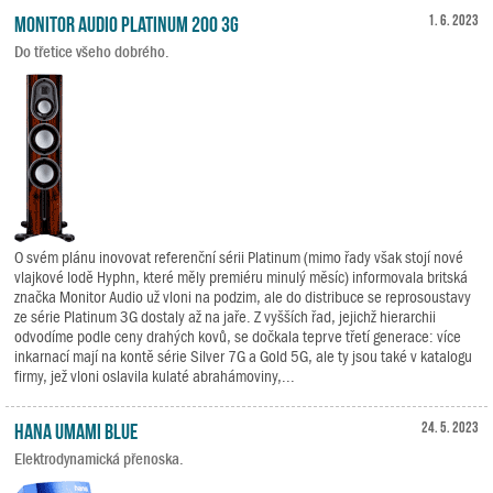
Monitor Audio Platinum 200 3G
1. 6. 2023
Do třetice všeho dobrého.
O svém plánu inovovat referenční sérii Platinum (mimo řady však stojí nové
vlajkové lodě Hyphn, které měly premiéru minulý měsíc) informovala britská
značka Monitor Audio už vloni na podzim, ale do distribuce se reprosoustavy
ze série Platinum 3G dostaly až na jaře. Z vyšších řad, jejichž hierarchii
odvodíme podle ceny drahých kovů, se dočkala teprve třetí generace: více
inkarnací mají na kontě série Silver 7G a Gold 5G, ale ty jsou také v katalogu
firmy, jež vloni oslavila kulaté abrahámoviny,...
HANA Umami Blue
24. 5. 2023
Elektrodynamická přenoska.