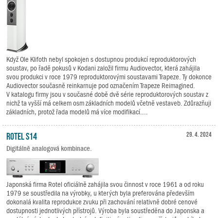
Když Ole Klifoth nebyl spokojen s dostupnou produkcí reproduktorových
soustav, po řadě pokusů v Kodani založil firmu Audiovector, která zahájila
svou produkci v roce 1979 reproduktorovými soustavami Trapeze. Ty dokonce
Audiovector současně reinkarnuje pod označením Trapeze Reimagined.
V katalogu firmy jsou v současné době dvě série reproduktorových soustav z
nichž ta vyšší má celkem osm základních modelů včetně vestaveb. Zdůrazňuji
základních, protož řada modelů má více modifikací....
Rotel S14
29. 4. 2024
Digitálně analogová kombinace.
Japonská firma Rotel oficiálně zahájila svou činnost v roce 1961 a od roku
1979 se soustředila na výrobky, u kterých byla preferována především
dokonalá kvalita reprodukce zvuku při zachování relativně dobré cenové
dostupnosti jednotlivých přístrojů. Výroba byla soustředěna do Japonska a