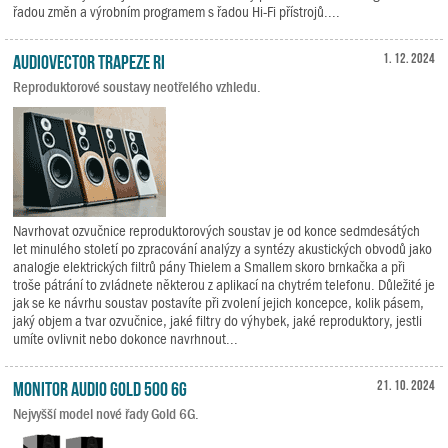
řadou změn a výrobním programem s řadou Hi-Fi přístrojů....
Audiovector Trapeze Ri
1. 12. 2024
Reproduktorové soustavy neotřelého vzhledu.
Navrhovat ozvučnice reproduktorových soustav je od konce sedmdesátých
let minulého století po zpracování analýzy a syntézy akustických obvodů jako
analogie elektrických filtrů pány Thielem a Smallem skoro brnkačka a při
troše pátrání to zvládnete některou z aplikací na chytrém telefonu. Důležité je
jak se ke návrhu soustav postavíte při zvolení jejich koncepce, kolik pásem,
jaký objem a tvar ozvučnice, jaké filtry do výhybek, jaké reproduktory, jestli
umíte ovlivnit nebo dokonce navrhnout...
Monitor Audio Gold 500 6G
21. 10. 2024
Nejvyšší model nové řady Gold 6G.