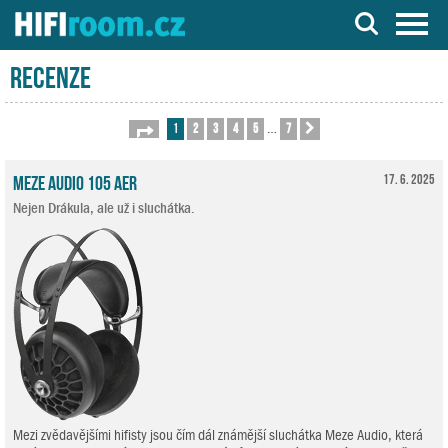
Server o Hi-Fi a AV technice
Recenze
1
2
3
4
5
7
Stránka
1
z
7
Další
…
Meze Audio 105 AER
17. 6. 2025
Nejen Drákula, ale už i sluchátka.
Mezi zvědavějšími hifisty jsou čím dál známější sluchátka Meze Audio, která