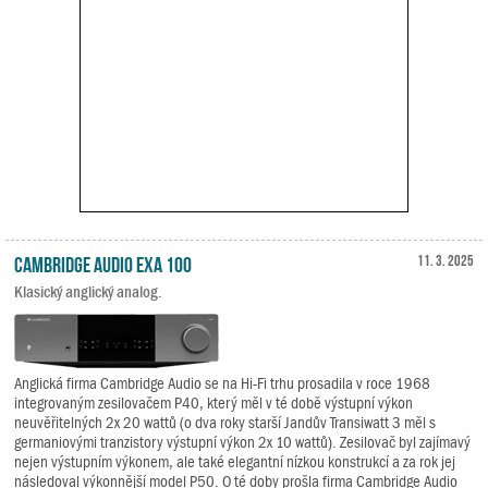
Cambridge Audio EXA 100
11. 3. 2025
Klasický anglický analog.
Anglická firma Cambridge Audio se na Hi-Fi trhu prosadila v roce 1968
integrovaným zesilovačem P40, který měl v té době výstupní výkon
neuvěřitelných 2x 20 wattů (o dva roky starší Jandův Transiwatt 3 měl s
germaniovými tranzistory výstupní výkon 2x 10 wattů). Zesilovač byl zajímavý
nejen výstupním výkonem, ale také elegantní nízkou konstrukcí a za rok jej
následoval výkonnější model P50. O té doby prošla firma Cambridge Audio