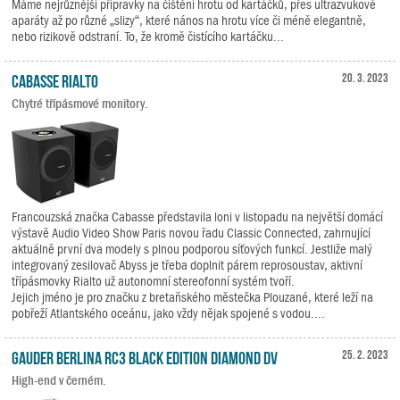
Máme nejrůznější přípravky na čištění hrotu od kartáčků, přes ultrazvukové
aparáty až po různé „slizy“, které nános na hrotu více či méně elegantně,
nebo rizikově odstraní. To, že kromě čistícího kartáčku...
Cabasse RIALTO
20. 3. 2023
Chytré třípásmové monitory.
Francouzská značka Cabasse představila loni v listopadu na největší domácí
výstavě Audio Video Show Paris novou řadu Classic Connected, zahrnující
aktuálně první dva modely s plnou podporou síťových funkcí. Jestliže malý
integrovaný zesilovač Abyss je třeba doplnit párem reprosoustav, aktivní
třípásmovky Rialto už autonomní stereofonní systém tvoří.
Jejich jméno je pro značku z bretaňského městečka Plouzané, které leží na
pobřeží Atlantského oceánu, jako vždy nějak spojené s vodou....
Gauder Berlina RC3 Black Edition Diamond DV
25. 2. 2023
High-end v černém.