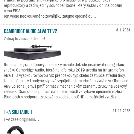
reproduktory a zatím jediný soundbar Dione, který získal vloni na podzim
cenu EISA.
Ten vedle neokoukaného zevnějšku zaujme ojedinělou...
Cambridge Audio Alva TT V2
8. 1. 2023
Zahraj to znovu, Edisone!
Renesance gramofonových desek v minulé dekádě inspirovala i anglickou
značku Cambridge Audio, která na jaře roku 2019 uvedla na trh gramofon
Alva TT, s vysokoúrovňovou MC přenoskou typického zástupce střední třídy.
Jeho jméno si v Londýně stylově vypůjčili od amerického vynálezce Thomase
Alvy Edisona, jemuž patří primát v mechanickém záznamu zvuku na voskový
váleček. Gramofon s přímým náhonem nabídl ve výbavě ojedinělé rozhraní
Bluetooth s podporou zvukového kodeku aptX HD, umožňující využít v...
T+A Solitaire T
11. 12. 2022
T+A zase originální…