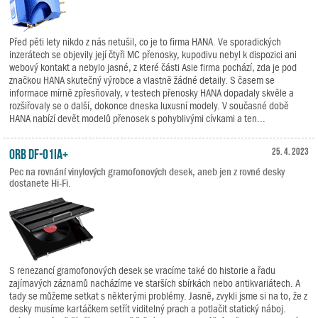
Před pěti lety nikdo z nás netušil, co je to firma HANA. Ve sporadických
inzerátech se objevily její čtyři MC přenosky, kupodivu nebyl k dispozici ani
webový kontakt a nebylo jasné, z které části Asie firma pochází, zda je pod
značkou HANA skutečný výrobce a vlastně žádné detaily. S časem se
informace mírně zpřesňovaly, v testech přenosky HANA dopadaly skvěle a
rozšiřovaly se o další, dokonce dneska luxusní modely. V současné době
HANA nabízí devět modelů přenosek s pohyblivými cívkami a ten...
ORB DF-01iA+
25. 4. 2023
Pec na rovnání vinylových gramofonových desek, aneb jen z rovné desky
dostanete Hi-Fi.
S renezancí gramofonových desek se vracíme také do historie a řadu
zajímavých záznamů nacházíme ve starších sbírkách nebo antikvariátech. A
tady se můžeme setkat s některými problémy. Jasně, zvykli jsme si na to, že z
desky musíme kartáčkem setřít viditelný prach a potlačit statický náboj.