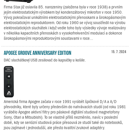
Firma Stax již oslavila 85. narozeniny (založena byla v roce 1938) a prvním
jejím elektrostatickým výrobkem byl kondenzátorový mikrofon v roce 1950.
Vývoj pokračoval unikátními elektrostatickými přenoskami a širokopásmovým
elektrostatickým reproduktorem. Od roku 1960 se vývoj soustředil na výrobu
elektrostatických sluchátek i když vedle toho byly výsledky vývoje realizovány
v několika kapacitních přenoskách s vysokofrekvenční modulací a dokonce
širokopásmovými reproduktorovými soustavami v roce...
Apogee Groove Anniversary Edition
15. 7. 2024
DAC sluchátkový USB zesilovač do kapsičky u košile.
Americká firma Apogee začala v roce 1991 vyrábět špičkové D/A a A/D
převodníky, které byly určeny především do nahrávacích studií (od roku 1981
vyrábělo Apogee aktivní filtry pro páskové digitální studiové magnetofony
Sony, Otari a Mitsubishi). To se vlastně příliš nezměnilo, navíc v poslední
době, kdy se seriózní studiová práce přesouvá ze studií také do notebooků,
jsou zajímavé i jednodušší, ale přesto kvalitní zvukové adaptéry.