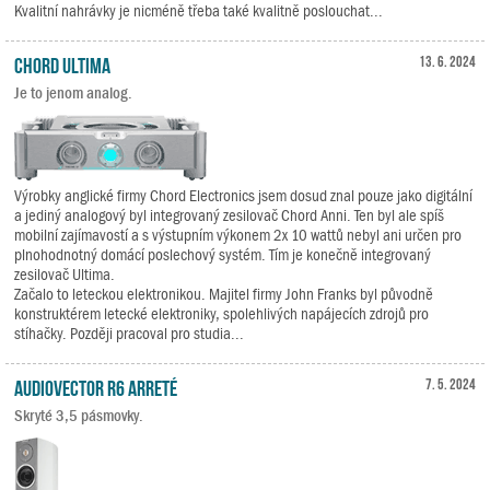
Kvalitní nahrávky je nicméně třeba také kvalitně poslouchat...
Chord Ultima
13. 6. 2024
Je to jenom analog.
Výrobky anglické firmy Chord Electronics jsem dosud znal pouze jako digitální
a jediný analogový byl integrovaný zesilovač Chord Anni. Ten byl ale spíš
mobilní zajímavostí a s výstupním výkonem 2x 10 wattů nebyl ani určen pro
plnohodnotný domácí poslechový systém. Tím je konečně integrovaný
zesilovač Ultima.
Začalo to leteckou elektronikou. Majitel firmy John Franks byl původně
konstruktérem letecké elektroniky, spolehlivých napájecích zdrojů pro
stíhačky. Později pracoval pro studia...
Audiovector R6 Arreté
7. 5. 2024
Skryté 3,5 pásmovky.