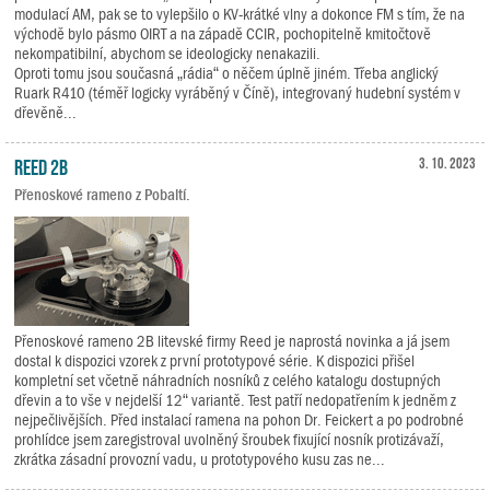
modulací AM, pak se to vylepšilo o KV-krátké vlny a dokonce FM s tím, že na
východě bylo pásmo OIRT a na západě CCIR, pochopitelně kmitočtově
nekompatibilní, abychom se ideologicky nenakazili.
Oproti tomu jsou současná „rádia“ o něčem úplně jiném. Třeba anglický
Ruark R410 (téměř logicky vyráběný v Číně), integrovaný hudební systém v
dřevěně...
Reed 2B
3. 10. 2023
Přenoskové rameno z Pobaltí.
Přenoskové rameno 2B litevské firmy Reed je naprostá novinka a já jsem
dostal k dispozici vzorek z první prototypové série. K dispozici přišel
kompletní set včetně náhradních nosníků z celého katalogu dostupných
dřevin a to vše v nejdelší 12“ variantě. Test patří nedopatřením k jedněm z
nejpečlivějších. Před instalací ramena na pohon Dr. Feickert a po podrobné
prohlídce jsem zaregistroval uvolněný šroubek fixující nosník protizávaží,
zkrátka zásadní provozní vadu, u prototypového kusu zas ne...