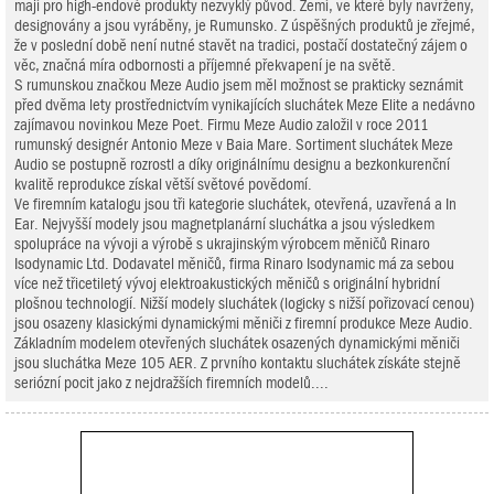
mají pro high-endové produkty nezvyklý původ. Zemí, ve které byly navrženy,
designovány a jsou vyráběny, je Rumunsko. Z úspěšných produktů je zřejmé,
že v poslední době není nutné stavět na tradici, postačí dostatečný zájem o
věc, značná míra odbornosti a příjemné překvapení je na světě.
S rumunskou značkou Meze Audio jsem měl možnost se prakticky seznámit
před dvěma lety prostřednictvím vynikajících sluchátek Meze Elite a nedávno
zajímavou novinkou Meze Poet. Firmu Meze Audio založil v roce 2011
rumunský designér Antonio Meze v Baia Mare. Sortiment sluchátek Meze
Audio se postupně rozrostl a díky originálnímu designu a bezkonkurenční
kvalitě reprodukce získal větší světové povědomí.
Ve firemním katalogu jsou tři kategorie sluchátek, otevřená, uzavřená a In
Ear. Nejvyšší modely jsou magnetplanární sluchátka a jsou výsledkem
spolupráce na vývoji a výrobě s ukrajinským výrobcem měničů Rinaro
Isodynamic Ltd. Dodavatel měničů, firma Rinaro Isodynamic má za sebou
více než třicetiletý vývoj elektroakustických měničů s originální hybridní
plošnou technologií. Nižší modely sluchátek (logicky s nižší pořizovací cenou)
jsou osazeny klasickými dynamickými měniči z firemní produkce Meze Audio.
Základním modelem otevřených sluchátek osazených dynamickými měniči
jsou sluchátka Meze 105 AER. Z prvního kontaktu sluchátek získáte stejně
seriózní pocit jako z nejdražších firemních modelů....