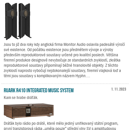
Jsou to již dva roky kdy anglická firma Monitor Audio oslavila padesáté výročí
své existence. Od počátku existence jsou předmětem vývoje a výroby
především reproduktorové soustavy určené pro kvalitní poslech. Většina
firemní produkce designově nevybočuje ze standardních zvyklostí, zkrátka
reproduktorové soustavy připomínají běžné hranolovité objekty. Z těchto
zvyklostí naprosto vybočují nejdokonalejší soustavy, firemní vlajková loď a
těmi jsou soustavy s komplikovaným názvem Hyphn....
Ruark R410 Integrated Music System
1. 11. 2023
Kam se hrabe dráťák.
Dráťák bylo rádio po drátě, které mělo jediný unifikovaný státní program,
první tranzistorová rádia „uměla pouze“ střední vlny SV s amplitudovou