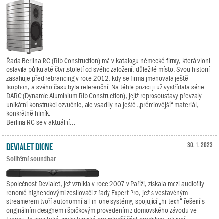
Řada Berlina RC (Rib Construction) má v katalogu německé firmy, která vloni
oslavila půlkulaté čtvrtstoletí od svého založení, důležité místo. Svou historií
zasahuje před rebranding v roce 2012, kdy se firma jmenovala ještě
Isophon, a svého času byla referenční. Na téhle pozici ji už vystřídala série
DARC (Dynamic Aluminium Rib Construction), jejíž reprosoustavy převzaly
unikátní konstrukci ozvučnic, ale vsadily na ještě „prémiovější“ materiál,
konkrétně hliník.
Berlina RC se v aktuální...
Devialet Dione
30. 1. 2023
Solitérní soundbar.
Společnost Devialet, jež vznikla v roce 2007 v Paříži, získala mezi audiofily
renomé highendovými zesilovači z řady Expert Pro, jež s vestavěným
streamerem tvoří autonomní all-in-one systémy, spojující „hi-tech“ řešení s
originálním designem i špičkovým provedením z domovského závodu ve
Francii. To jsou také znaky typické pro mladší část produkce, aktivní