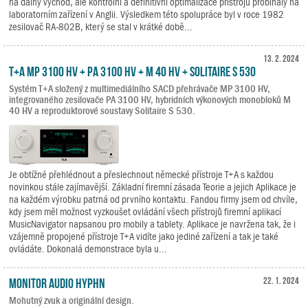
na dálný východ, ale kontrolní a definitivní optimalizace přístrojů probíhaly na
laboratorním zařízení v Anglii. Výsledkem této spolupráce byl v roce 1982
zesilovač RA-802B, který se stal v krátké době...
13. 2. 2024
T+A MP 3100 HV + PA 3100 HV + M 40 HV + Solitaire S 530
Systém T+A složený z multimediálního SACD přehrávače MP 3100 HV,
integrovaného zesilovače PA 3100 HV, hybridních výkonových monobloků M
40 HV a reproduktorové soustavy Solitaire S 530.
Je obtížné přehlédnout a přeslechnout německé přístroje T+A s každou
novinkou stále zajímavější. Základní firemní zásada Teorie a jejich Aplikace je
na každém výrobku patrná od prvního kontaktu. Fandou firmy jsem od chvíle,
kdy jsem měl možnost vyzkoušet ovládání všech přístrojů firemní aplikací
MusicNavigator napsanou pro mobily a tablety. Aplikace je navržena tak, že i
vzájemně propojené přístroje T+A vidíte jako jediné zařízení a tak je také
ovládáte. Dokonalá demonstrace byla u...
Monitor Audio Hyphn
22. 1. 2024
Mohutný zvuk a originální design.