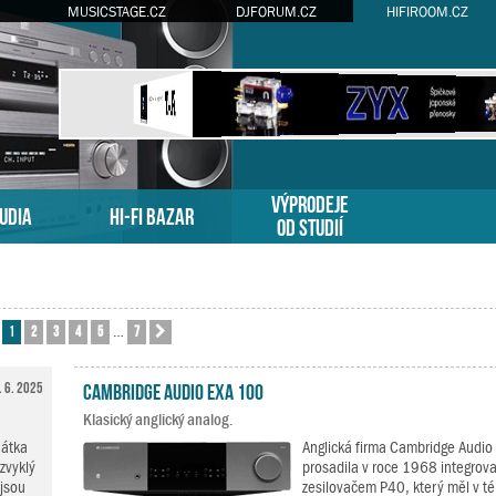
MUSICSTAGE.CZ
DJFORUM.CZ
HIFIROOM.CZ
VÝPRODEJE
TUDIA
HI-FI BAZAR
OD STUDIÍ
1
2
3
4
5
7
ránka
1
z
7
Další
…
. 6. 2025
Cambridge Audio EXA 100
Klasický anglický analog.
hátka
Anglická firma Cambridge Audio s
zvyklý
prosadila v roce 1968 integro
 jsou
zesilovačem P40, který měl v té