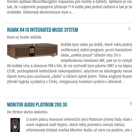
firemní aplikací MusicNavigator napsanou pro mobily a tablety. Aplikace je n
tak, že i vzájemně propojené přístroje T+A vidíte jako jediné zařízení a tak je t
ovládáte. Dokonalá demonstrace byla u...
Ruark R410 Integrated Music System
1.
Kam se hrabe dráťák.
Dráťák bylo rádio po drátě, které mělo jedin
unifikovaný státní program, první tranzistor
rádia „uměla pouze“ střední vlny SV s
amplitudovou modulací AM, pak se to vylepš
KV-krátké vlny a dokonce FM s tím, že na východě bylo pásmo OIRT a na zápa
CCIR, pochopitelně kmitočtově nekompatibilní, abychom se ideologicky nenaka
Oproti tomu jsou současná „rádia“ o něčem úplně jiném. Třeba anglický Ruar
(téměř logicky vyráběný v Číně), integrovaný hudební systém v dřevěně...
Monitor Audio Platinum 200 3G
1
Do třetice všeho dobrého.
O svém plánu inovovat referenční sérii Platinum (mimo řady však s
nové vlajkové lodě Hyphn, které měly premiéru minulý měsíc)
informovala britská značka Monitor Audio už vloni na podzim, ale 