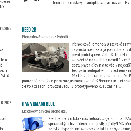
avržena
těmi jsou soustavy s komplikovaným názvem Hyp
aké
 11. 2023
Reed 2B
Přenoskové rameno z Pobaltí.
ý
Přenoskové rameno 2B litevské firmy
ová
naprostá novinka a já jsem dostal k di
první prototypové série. K dispozici p
ilo o
set včetně náhradních nosníků z cel
dě
dostupných dřevin a to vše v nejdelší
zili.
Test patří nedopatřením k jedněm z ne
k R410
Před instalací ramena na pohon Dr. F
podrobné prohlídce jsem zaregistroval uvolněný šroubek fixující nosní
zkrátka zásadní provozní vadu, u prototypového kusu zas ne...
. 6. 2023
HANA Umami Blue
Elektrodynamická přenoska.
tojí
Před pěti lety nikdo z nás netušil, co je to firma HAN
sporadických inzerátech se objevily její čtyři MC př
do
nebyl k dispozici ani webový kontakt a nebylo jasné, 