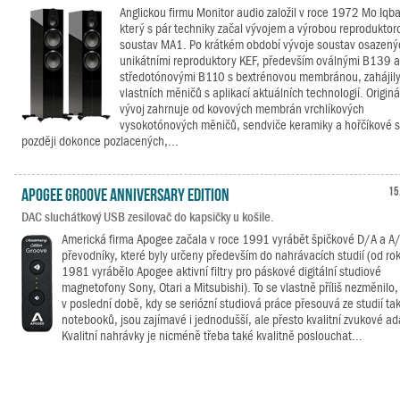
Anglickou firmu Monitor audio založil v roce 1972 Mo Iqba
který s pár techniky začal vývojem a výrobou reproduktor
soustav MA1. Po krátkém období vývoje soustav osazený
unikátními reproduktory KEF, především oválnými B139 a
středotónovými B110 s bextrénovou membránou, zahájily
vlastních měničů s aplikací aktuálních technologií. Originá
vývoj zahrnuje od kovových membrán vrchlíkových
vysokotónových měničů, sendviče keramiky a hořčíkové sl
později dokonce pozlacených,...
Apogee Groove Anniversary Edition
15
DAC sluchátkový USB zesilovač do kapsičky u košile.
Americká firma Apogee začala v roce 1991 vyrábět špičkové D/A a A
převodníky, které byly určeny především do nahrávacích studií (od ro
1981 vyrábělo Apogee aktivní filtry pro páskové digitální studiové
magnetofony Sony, Otari a Mitsubishi). To se vlastně příliš nezměnilo,
v poslední době, kdy se seriózní studiová práce přesouvá ze studií ta
notebooků, jsou zajímavé i jednodušší, ale přesto kvalitní zvukové ad
Kvalitní nahrávky je nicméně třeba také kvalitně poslouchat...