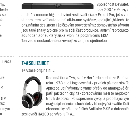
rmy,
Společnost Devialet, 
ležité
roce 2007 v Paříži, z
y se
audiofily renomé highendovými zesilovači z řady Expert Pro, jež s v
 Na
streamerem tvoří autonomní all-in-one systémy, spojující „hi-tech“ ř
b
originálním designem i špičkovým provedením z domovského závodu v
jsou také znaky typické pro mladší část produkce, aktivní reprodukto
ně
soundbar Dione, který získal vloni na podzim cenu EISA.
Ten vedle neokoukaného zevnějšku zaujme ojedinělou...
. 1. 2023
T+A Solitaire T
T+A zase originální…
ulé
Rodinná firma T+A, sídlí v Herfordu nedaleko Berlína,
roku 1978 a její logo vychází z prvních písmen slov T
019
Aplikace. Její výrobky plynule přešly od analogové éry
patří jak technicky, tak zpracováním mezi to nejdokon
si v
trhu k dispozici. Po úspěšném vývoji a probíhající vý
muž
magnetplanárních sluchátek v té nejvyšší kvalitě Solit
přímým
ekonomicky přístupnějších Solitaire P-SE a dokona
ho
zesilovači HA200 se vývoj u T+A...