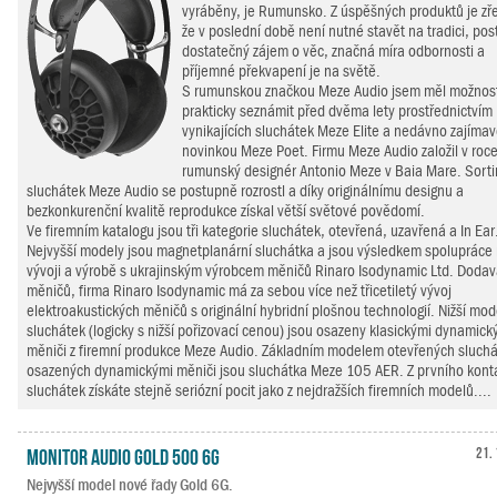
vyráběny, je Rumunsko. Z úspěšných produktů je zř
že v poslední době není nutné stavět na tradici, pos
dostatečný zájem o věc, značná míra odbornosti a
příjemné překvapení je na světě.
S rumunskou značkou Meze Audio jsem měl možnos
prakticky seznámit před dvěma lety prostřednictvím
vynikajících sluchátek Meze Elite a nedávno zajíma
novinkou Meze Poet. Firmu Meze Audio založil v roc
rumunský designér Antonio Meze v Baia Mare. Sort
sluchátek Meze Audio se postupně rozrostl a díky originálnímu designu a
bezkonkurenční kvalitě reprodukce získal větší světové povědomí.
Ve firemním katalogu jsou tři kategorie sluchátek, otevřená, uzavřená a In Ear
Nejvyšší modely jsou magnetplanární sluchátka a jsou výsledkem spolupráce
vývoji a výrobě s ukrajinským výrobcem měničů Rinaro Isodynamic Ltd. Dodav
měničů, firma Rinaro Isodynamic má za sebou více než třicetiletý vývoj
elektroakustických měničů s originální hybridní plošnou technologií. Nižší mod
sluchátek (logicky s nižší pořizovací cenou) jsou osazeny klasickými dynamick
měniči z firemní produkce Meze Audio. Základním modelem otevřených sluch
osazených dynamickými měniči jsou sluchátka Meze 105 AER. Z prvního kont
sluchátek získáte stejně seriózní pocit jako z nejdražších firemních modelů....
Monitor Audio Gold 500 6G
21. 
Nejvyšší model nové řady Gold 6G.