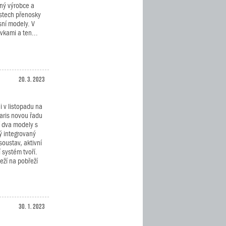
ný výrobce a
estech přenosky
sní modely. V
kami a ten...
20. 3. 2023
 v listopadu na
aris novou řadu
í dva modely s
ý integrovaný
soustav, aktivní
 systém tvoří.
eží na pobřeží
30. 1. 2023