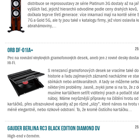
distribuce se reprosoustavy ze série Platinum 3G dostaly až na jař
vyšších řad, jejichž hierarchii odvodíme podle ceny drahých kovů,
dočkala teprve třetí generace: více inkarnací mají na kontě série S
7G a Gold 5G, ale ty jsou také v katalogu firmy, jež vloni oslavila k
abrahámoviny,...
ORB DF-01iA+
25
Pec na rovnání vinylových gramofonových desek, aneb jen z rovné desky dost
Hi-Fi.
S renezancí gramofonových desek se vracíme také do
historie a řadu zajímavých záznamů nacházíme ve sta
sbírkách nebo antikvariátech. A tady se můžeme setka
některými problémy. Jasně, zvykli jsme si na to, že z 
musíme kartáčkem setřít viditelný prach a potlačit sta
náboj. Máme nejrůznější přípravky na čištění hrotu od
kartáčků, přes ultrazvukové aparáty až po různé „slizy“, které nános na hrotu v
méně elegantně, nebo rizikově odstraní. To, že kromě čistícího kartáčku...
Gauder Berlina RC3 Black Edition Diamond DV
25
High-end v černém.