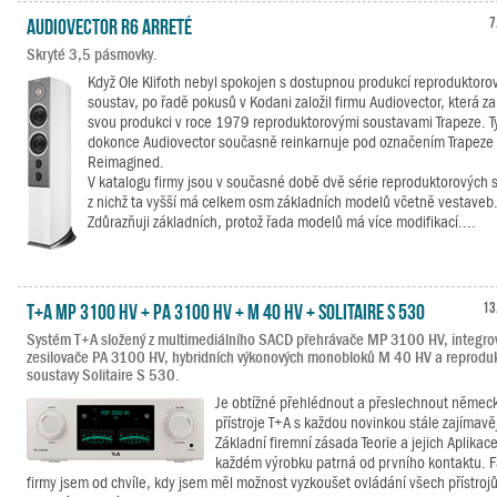
Audiovector R6 Arreté
7
Skryté 3,5 pásmovky.
Když Ole Klifoth nebyl spokojen s dostupnou produkcí reproduktoro
soustav, po řadě pokusů v Kodani založil firmu Audiovector, která za
svou produkci v roce 1979 reproduktorovými soustavami Trapeze. T
dokonce Audiovector současně reinkarnuje pod označením Trapeze
Reimagined.
V katalogu firmy jsou v současné době dvě série reproduktorových 
z nichž ta vyšší má celkem osm základních modelů včetně vestaveb
Zdůrazňuji základních, protož řada modelů má více modifikací....
T+A MP 3100 HV + PA 3100 HV + M 40 HV + Solitaire S 530
13
Systém T+A složený z multimediálního SACD přehrávače MP 3100 HV, integr
zesilovače PA 3100 HV, hybridních výkonových monobloků M 40 HV a reprodu
soustavy Solitaire S 530.
Je obtížné přehlédnout a přeslechnout němec
přístroje T+A s každou novinkou stále zajímavěj
Základní firemní zásada Teorie a jejich Aplikace
každém výrobku patrná od prvního kontaktu. 
firmy jsem od chvíle, kdy jsem měl možnost vyzkoušet ovládání všech přístroj