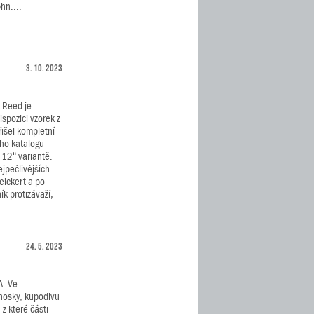
hn....
3. 10. 2023
 Reed je
spozici vzorek z
řišel kompletní
ého katalogu
 12“ variantě.
jpečlivějších.
eickert a po
k protizávaží,
24. 5. 2023
A. Ve
enosky, kupodivu
z které části