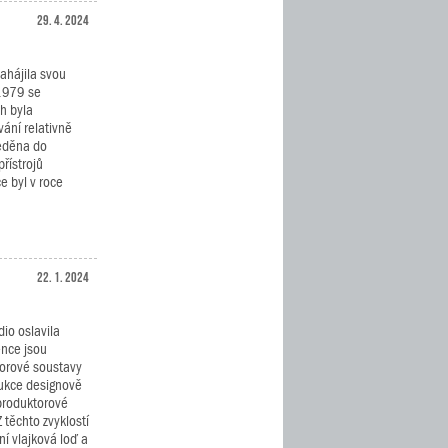
29. 4. 2024
zahájila svou
 1979 se
h byla
ání relativně
ředěna do
řístrojů
e byl v roce
22. 1. 2024
dio oslavila
ence jsou
orové soustavy
dukce designově
eproduktorové
 těchto zvyklostí
ní vlajková loď a