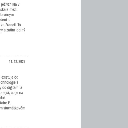
jež vznikla v
ískala mezi
estavěným
ešení s
e Francii. To
ry a zatím jediný
11. 12. 2022
 existuje od
echnologie a
 do digitální a
alejší, co je na
robě
aire P,
lém sluchátkovém