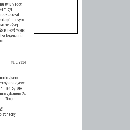
ena byla v roce
bkem byl
j pokračoval
 širokopásmovým
60 se vývoj
tek i když vedle
lika kapacitních
mi
13. 6. 2024
tronics jsem
jediný analogový
ni. Ten byl ale
upním výkonem 2x
m. Tím je
ně
o stíhačky.