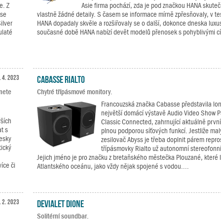
e. Z
Asie firma pochází, zda je pod značkou HANA skuteč
 se
vlastně žádné detaily. S časem se informace mírně zpřesňovaly, v t
ilver
HANA dopadaly skvěle a rozšiřovaly se o další, dokonce dneska luxu
ulaté
současné době HANA nabízí devět modelů přenosek s pohyblivými cív
. 4. 2023
Cabasse RIALTO
anete
Chytré třípásmové monitory.
Francouzská značka Cabasse představila loni
největší domácí výstavě Audio Video Show P
rších
Classic Connected, zahrnující aktuálně prvn
t s
plnou podporou síťových funkcí. Jestliže mal
desky
zesilovač Abyss je třeba doplnit párem repro
tický
třípásmovky Rialto už autonomní stereofonní
Jejich jméno je pro značku z bretaňského městečka Plouzané, které l
íce či
Atlantského oceánu, jako vždy nějak spojené s vodou....
. 2. 2023
Devialet Dione
Solitérní soundbar.