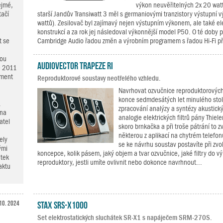
ejmé,
výkon neuvěřitelných 2x 20 watt
tačí
starší Jandův Transiwatt 3 měl s germaniovými tranzistory výstupní 
wattů). Zesilovač byl zajímavý nejen výstupním výkonem, ale také el
konstrukcí a za rok jej následoval výkonnější model P50. O té doby p
t se
Cambridge Audio řadou změn a výrobním programem s řadou Hi-Fi přís
vou
Audiovector Trapeze Ri
e 2011
iment
Reproduktorové soustavy neotřelého vzhledu.
Navrhovat ozvučnice reproduktorových
konce sedmdesátých let minulého stol
.
zpracování analýzy a syntézy akustick
 na
analogie elektrických filtrů pány Thie
atel
skoro brnkačka a při troše pátrání to z
některou z aplikací na chytrém telefonu
ely
se ke návrhu soustav postavíte při zvol
ými
koncepce, kolik pásem, jaký objem a tvar ozvučnice, jaké filtry do v
átek
reproduktory, jestli umíte ovlivnit nebo dokonce navrhnout...
aktu
10. 2024
STAX SRS-X1000
Set elektrostatických sluchátek SR-X1 s napáječem SRM-270S.