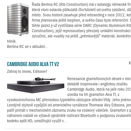
Řada Berlina RC (Rib Construction) má v katalogu německé fi
která vloni oslavila půlkulaté čtvrtstoletí od svého založení, dů
místo. Svou historií zasahuje před rebranding v roce 2012, kd
firma jmenovala ještě Isophon, a svého času byla referenční.
téhle pozici ji už vystřídala série DARC (Dynamic Aluminium Ri
Construction), jejíž reprosoustavy převzaly unikátní konstrukci
ozvučnic, ale vsadily na ještě „prémiovější“ materiál, konkrét
hliník.
Berlina RC se v aktuální...
Cambridge Audio Alva TT V2
8
Zahraj to znovu, Edisone!
Renesance gramofonových desek v min
dekádě inspirovala i anglickou značku
Cambridge Audio, která na jaře roku 2
uvedla na trh gramofon Alva TT, s
vysokoúrovňovou MC přenoskou typického zástupce střední třídy. Jeho jméno 
Londýně stylově vypůjčili od amerického vynálezce Thomase Alvy Edisona, je
patří primát v mechanickém záznamu zvuku na voskový váleček. Gramofon s 
náhonem nabídl ve výbavě ojedinělé rozhraní Bluetooth s podporou zvukové
kodeku aptX HD, umožňující využít v...