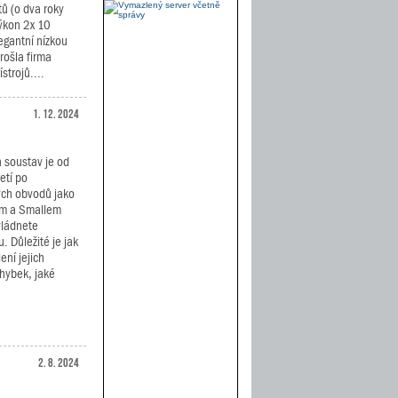
ů (o dva roky
výkon 2x 10
egantní nízkou
rošla firma
trojů....
1. 12. 2024
 soustav je od
etí po
ých obvodů jako
lem a Smallem
vládnete
. Důležité je jak
ení jejich
ýhybek, jaké
2. 8. 2024