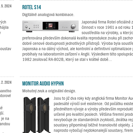
. 5. 2024
Rotel S14
Digitálně analogová kombinace.
vých
Japonská firma Rotel oficiálně 
hájila
činnost v roce 1961 a od roku
y
soustředila na výrobky, u kterýc
preferována především dokonalá kvalita reprodukce zvuku při zachov
dobré cenové dostupnosti jednotlivých přístrojů. Výroba byla soust
soustav
Japonska a na dálný východ, ale kontrolní a definitivní optimalizace p
.
probíhaly na laboratorním zařízení v Anglii. Výsledkem této spoluprác
1982 zesilovač RA-802B, který se stal v krátké době...
. 2. 2024
Monitor Audio Hyphn
ovaného
Mohutný zvuk a originální design.
ktorové
Jsou to již dva roky kdy anglická firma Monitor Au
padesáté výročí své existence. Od počátku exist
ké
předmětem vývoje a výroby především reprodukt
ší.
určené pro kvalitní poslech. Většina firemní pro
 je na
nevybočuje ze standardních zvyklostí, zkrátka r
Fandou
soustavy připomínají běžné hranolovité objekty. Z
ů
naprosto vybočují nejdokonalejší soustavy, firem