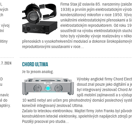
l,
Firma Stax již oslavila 85. narozeniny (založ
ových
1938) a prvním jejím elektrostatickým výro
ch
kondenzátorový mikrofon v roce 1950. Vývo
unikátními elektrostatickými přenoskami a
 vývoj
elektrostatickým reproduktorem. Od roku 19
lní
soustředil na výrobu elektrostatických sluchá
toho byly výsledky vývoje realizovány v něko
itiny
přenoskách s vysokofrekvenční modulací a dokonce širokopásmový
reproduktorovými soustavami v roce...
. 7. 2024
Chord Ultima
Je to jenom analog.
/D
Výrobky anglické firmy Chord Elec
ku
dosud znal pouze jako digitální a 
byl integrovaný zesilovač Chord An
 navíc
spíš mobilní zajímavostí a s výst
ké do
10 wattů nebyl ani určen pro plnohodnotný domácí poslechový systé
aptéry.
konečně integrovaný zesilovač Ultima.
Začalo to leteckou elektronikou. Majitel firmy John Franks byl původ
konstruktérem letecké elektroniky, spolehlivých napájecích zdrojů pr
Později pracoval pro studia...