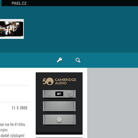
PIXEL.CZ
11. 3. 2025
e na Hi-Fi trhu
vaným
 době výstupní