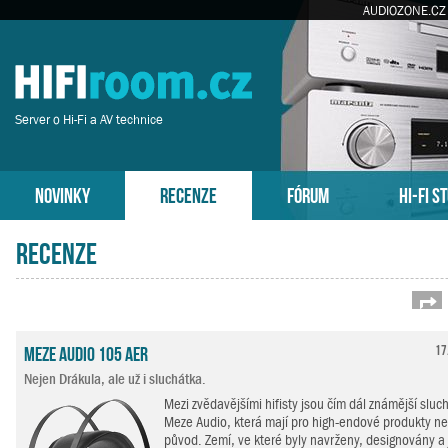
AUDIOZONE.CZ
Server o Hi-Fi a AV technice
NOVINKY
RECENZE
FÓRUM
HI-FI S
Recenze
St
Meze Audio 105 AER
17
Nejen Drákula, ale už i sluchátka.
Mezi zvědavějšími hifisty jsou čím dál známější sluc
Meze Audio, která mají pro high-endové produkty ne
původ. Zemí, ve které byly navrženy, designovány a