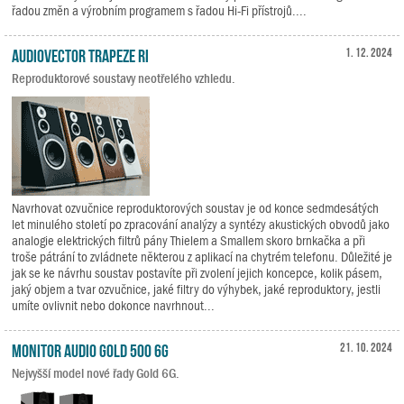
řadou změn a výrobním programem s řadou Hi-Fi přístrojů....
Audiovector Trapeze Ri
1. 12. 2024
Reproduktorové soustavy neotřelého vzhledu.
Navrhovat ozvučnice reproduktorových soustav je od konce sedmdesátých
let minulého století po zpracování analýzy a syntézy akustických obvodů jako
analogie elektrických filtrů pány Thielem a Smallem skoro brnkačka a při
troše pátrání to zvládnete některou z aplikací na chytrém telefonu. Důležité je
jak se ke návrhu soustav postavíte při zvolení jejich koncepce, kolik pásem,
jaký objem a tvar ozvučnice, jaké filtry do výhybek, jaké reproduktory, jestli
umíte ovlivnit nebo dokonce navrhnout...
Monitor Audio Gold 500 6G
21. 10. 2024
Nejvyšší model nové řady Gold 6G.