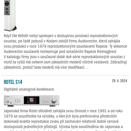
Když Ole Klifoth nebyl spokojen s dostupnou produkcí reproduktorových
soustav, po řadě pokusů v Kodani založil firmu Audiovector, která zahájila
svou produkci v roce 1979 reproduktorovými soustavami Trapeze. Ty dokonce
Audiovector současně reinkarnuje pod označením Trapeze Reimagined.
V katalogu firmy jsou v současné době dvě série reproduktorových soustav z
nichž ta vyšší má celkem osm základních modelů včetně vestaveb. Zdůrazňuji
základních, protož řada modelů má více modifikací....
Rotel S14
29. 4. 2024
Digitálně analogová kombinace.
Japonská firma Rotel oficiálně zahájila svou činnost v roce 1961 a od roku
1979 se soustředila na výrobky, u kterých byla preferována především
dokonalá kvalita reprodukce zvuku při zachování relativně dobré cenové
dostupnosti jednotlivých přístrojů. Výroba byla soustředěna do Japonska a