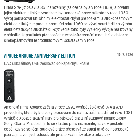
Firma Stax již oslavila 85. narozeniny (založena byla v roce 1938) a prvním
jejím elektrostatickým výrobkem byl kondenzátorový mikrofon v roce 1950.
Vývoj pokračoval unikátními elektrostatickými přenoskami a širokopásmovým
elektrostatickým reproduktorem. Od roku 1960 se vývoj soustředil na výrobu
elektrostatických sluchátek i když vedle toho byly výsledky vývoje realizovány
v několika kapacitních přenoskách s vysokofrekvenční modulací a dokonce
širokopásmovými reproduktorovými soustavami v roce...
Apogee Groove Anniversary Edition
15. 7. 2024
DAC sluchátkový USB zesilovač do kapsičky u košile.
Americká firma Apogee začala v roce 1991 vyrábět špičkové D/A a A/D
převodníky, které byly určeny především do nahrávacích studií (od roku 1981
vyrábělo Apogee aktivní filtry pro páskové digitální studiové magnetofony
Sony, Otari a Mitsubishi). To se vlastně příliš nezměnilo, navíc v poslední
době, kdy se seriózní studiová práce přesouvá ze studií také do notebooků,
jsou zajímavé i jednodušší, ale přesto kvalitní zvukové adaptéry.