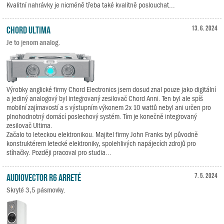
Kvalitní nahrávky je nicméně třeba také kvalitně poslouchat...
Chord Ultima
13. 6. 2024
Je to jenom analog.
Výrobky anglické firmy Chord Electronics jsem dosud znal pouze jako digitální
a jediný analogový byl integrovaný zesilovač Chord Anni. Ten byl ale spíš
mobilní zajímavostí a s výstupním výkonem 2x 10 wattů nebyl ani určen pro
plnohodnotný domácí poslechový systém. Tím je konečně integrovaný
zesilovač Ultima.
Začalo to leteckou elektronikou. Majitel firmy John Franks byl původně
konstruktérem letecké elektroniky, spolehlivých napájecích zdrojů pro
stíhačky. Později pracoval pro studia...
Audiovector R6 Arreté
7. 5. 2024
Skryté 3,5 pásmovky.