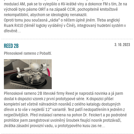
modulací AM, pak se to vylepšilo o KV-krátké vlny a dokonce FM s tím, že na
východě bylo pásmo OIRT a na západě CCIR, pochopitelně kmitočtově
nekompatibilní, abychom se ideologicky nenakazili.
Oproti tomu jsou současná „rádia“ o něčem úplně jiném. Třeba anglický
Ruark R410 (téměř logicky vyráběný v Číně), integrovaný hudební systém v
dřevěně...
Reed 2B
3. 10. 2023
Přenoskové rameno z Pobaltí.
Přenoskové rameno 2B litevské firmy Reed je naprostá novinka a já jsem
dostal k dispozici vzorek z první prototypové série. K dispozici přišel
kompletní set včetně náhradních nosníků z celého katalogu dostupných
dřevin a to vše v nejdelší 12“ variantě. Test patří nedopatřením k jedněm z
nejpečlivějších. Před instalací ramena na pohon Dr. Feickert a po podrobné
prohlídce jsem zaregistroval uvolněný šroubek fixující nosník protizávaží,
zkrátka zásadní provozní vadu, u prototypového kusu zas ne...