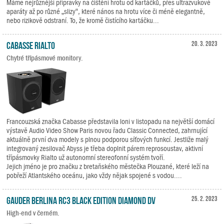
Máme nejrůznější přípravky na čištění hrotu od kartáčků, přes ultrazvukové
aparáty až po různé „slizy“, které nános na hrotu více či méně elegantně,
nebo rizikově odstraní. To, že kromě čistícího kartáčku...
Cabasse RIALTO
20. 3. 2023
Chytré třípásmové monitory.
Francouzská značka Cabasse představila loni v listopadu na největší domácí
výstavě Audio Video Show Paris novou řadu Classic Connected, zahrnující
aktuálně první dva modely s plnou podporou síťových funkcí. Jestliže malý
integrovaný zesilovač Abyss je třeba doplnit párem reprosoustav, aktivní
třípásmovky Rialto už autonomní stereofonní systém tvoří.
Jejich jméno je pro značku z bretaňského městečka Plouzané, které leží na
pobřeží Atlantského oceánu, jako vždy nějak spojené s vodou....
Gauder Berlina RC3 Black Edition Diamond DV
25. 2. 2023
High-end v černém.