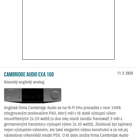
Cambridge Audio EXA 100
11. 3. 2025
Klasický anglický analog.
Anglická firma Cambridge Audio se na Hi-Fi trhu prosadila v roce 1968
integrovaným zesilovačem P40, který měl v té době výstupní výkon
neuvěřitelných 2x 20 wattů (o dva roky starší Jandův Transiwatt 3 měl s
germaniovými tranzistory výstupní výkon 2x 10 wattů). Zesilovač byl zajímavý
nejen výstupním výkonem, ale také elegantní nízkou konstrukcí a za rok jej
následoval výkonnější model P50. O té doby prošla firma Cambridge Audio