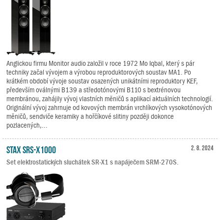
Anglickou firmu Monitor audio založil v roce 1972 Mo Iqbal, který s pár
techniky začal vývojem a výrobou reproduktorových soustav MA1. Po
krátkém období vývoje soustav osazených unikátními reproduktory KEF,
především oválnými B139 a středotónovými B110 s bextrénovou
membránou, zahájily vývoj vlastních měničů s aplikací aktuálních technologií.
Originální vývoj zahrnuje od kovových membrán vrchlíkových vysokotónových
měničů, sendviče keramiky a hořčíkové slitiny později dokonce
pozlacených,...
STAX SRS-X1000
2. 8. 2024
Set elektrostatických sluchátek SR-X1 s napáječem SRM-270S.