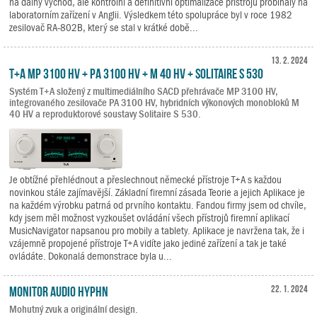
na dálný východ, ale kontrolní a definitivní optimalizace přístrojů probíhaly na
laboratorním zařízení v Anglii. Výsledkem této spolupráce byl v roce 1982
zesilovač RA-802B, který se stal v krátké době...
13. 2. 2024
T+A MP 3100 HV + PA 3100 HV + M 40 HV + Solitaire S 530
Systém T+A složený z multimediálního SACD přehrávače MP 3100 HV,
integrovaného zesilovače PA 3100 HV, hybridních výkonových monobloků M
40 HV a reproduktorové soustavy Solitaire S 530.
Je obtížné přehlédnout a přeslechnout německé přístroje T+A s každou
novinkou stále zajímavější. Základní firemní zásada Teorie a jejich Aplikace je
na každém výrobku patrná od prvního kontaktu. Fandou firmy jsem od chvíle,
kdy jsem měl možnost vyzkoušet ovládání všech přístrojů firemní aplikací
MusicNavigator napsanou pro mobily a tablety. Aplikace je navržena tak, že i
vzájemně propojené přístroje T+A vidíte jako jediné zařízení a tak je také
ovládáte. Dokonalá demonstrace byla u...
Monitor Audio Hyphn
22. 1. 2024
Mohutný zvuk a originální design.