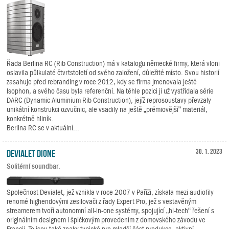
Řada Berlina RC (Rib Construction) má v katalogu německé firmy, která vloni
oslavila půlkulaté čtvrtstoletí od svého založení, důležité místo. Svou historií
zasahuje před rebranding v roce 2012, kdy se firma jmenovala ještě
Isophon, a svého času byla referenční. Na téhle pozici ji už vystřídala série
DARC (Dynamic Aluminium Rib Construction), jejíž reprosoustavy převzaly
unikátní konstrukci ozvučnic, ale vsadily na ještě „prémiovější“ materiál,
konkrétně hliník.
Berlina RC se v aktuální...
Devialet Dione
30. 1. 2023
Solitérní soundbar.
Společnost Devialet, jež vznikla v roce 2007 v Paříži, získala mezi audiofily
renomé highendovými zesilovači z řady Expert Pro, jež s vestavěným
streamerem tvoří autonomní all-in-one systémy, spojující „hi-tech“ řešení s
originálním designem i špičkovým provedením z domovského závodu ve
Francii. To jsou také znaky typické pro mladší část produkce, aktivní