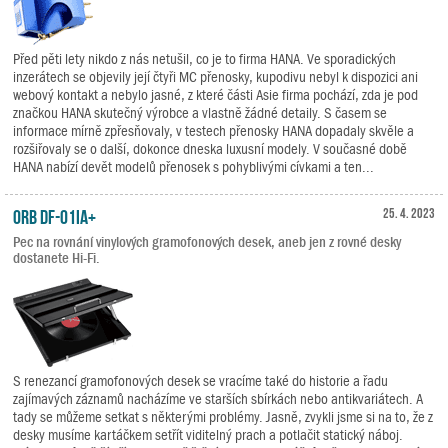
Před pěti lety nikdo z nás netušil, co je to firma HANA. Ve sporadických
inzerátech se objevily její čtyři MC přenosky, kupodivu nebyl k dispozici ani
webový kontakt a nebylo jasné, z které části Asie firma pochází, zda je pod
značkou HANA skutečný výrobce a vlastně žádné detaily. S časem se
informace mírně zpřesňovaly, v testech přenosky HANA dopadaly skvěle a
rozšiřovaly se o další, dokonce dneska luxusní modely. V současné době
HANA nabízí devět modelů přenosek s pohyblivými cívkami a ten...
ORB DF-01iA+
25. 4. 2023
Pec na rovnání vinylových gramofonových desek, aneb jen z rovné desky
dostanete Hi-Fi.
S renezancí gramofonových desek se vracíme také do historie a řadu
zajímavých záznamů nacházíme ve starších sbírkách nebo antikvariátech. A
tady se můžeme setkat s některými problémy. Jasně, zvykli jsme si na to, že z
desky musíme kartáčkem setřít viditelný prach a potlačit statický náboj.