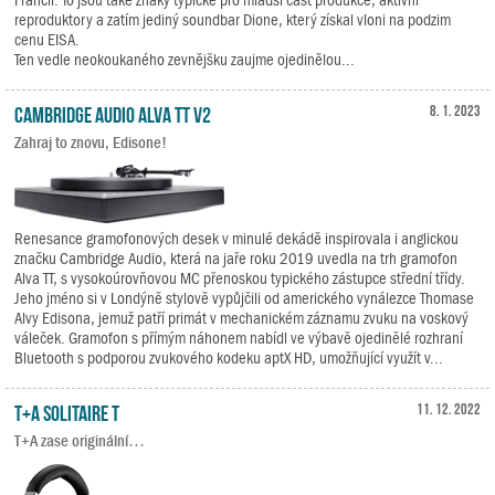
reproduktory a zatím jediný soundbar Dione, který získal vloni na podzim
cenu EISA.
Ten vedle neokoukaného zevnějšku zaujme ojedinělou...
Cambridge Audio Alva TT V2
8. 1. 2023
Zahraj to znovu, Edisone!
Renesance gramofonových desek v minulé dekádě inspirovala i anglickou
značku Cambridge Audio, která na jaře roku 2019 uvedla na trh gramofon
Alva TT, s vysokoúrovňovou MC přenoskou typického zástupce střední třídy.
Jeho jméno si v Londýně stylově vypůjčili od amerického vynálezce Thomase
Alvy Edisona, jemuž patří primát v mechanickém záznamu zvuku na voskový
váleček. Gramofon s přímým náhonem nabídl ve výbavě ojedinělé rozhraní
Bluetooth s podporou zvukového kodeku aptX HD, umožňující využít v...
T+A Solitaire T
11. 12. 2022
T+A zase originální…