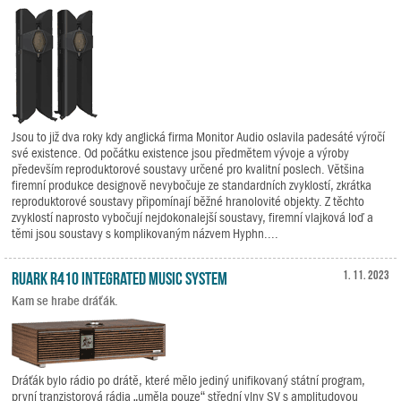
Jsou to již dva roky kdy anglická firma Monitor Audio oslavila padesáté výročí
své existence. Od počátku existence jsou předmětem vývoje a výroby
především reproduktorové soustavy určené pro kvalitní poslech. Většina
firemní produkce designově nevybočuje ze standardních zvyklostí, zkrátka
reproduktorové soustavy připomínají běžné hranolovité objekty. Z těchto
zvyklostí naprosto vybočují nejdokonalejší soustavy, firemní vlajková loď a
těmi jsou soustavy s komplikovaným názvem Hyphn....
Ruark R410 Integrated Music System
1. 11. 2023
Kam se hrabe dráťák.
Dráťák bylo rádio po drátě, které mělo jediný unifikovaný státní program,
první tranzistorová rádia „uměla pouze“ střední vlny SV s amplitudovou