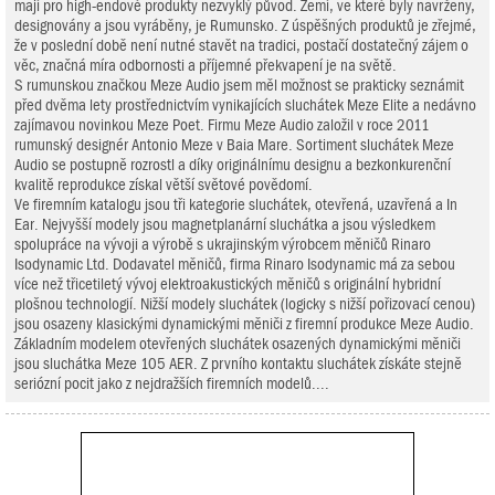
mají pro high-endové produkty nezvyklý původ. Zemí, ve které byly navrženy,
designovány a jsou vyráběny, je Rumunsko. Z úspěšných produktů je zřejmé,
že v poslední době není nutné stavět na tradici, postačí dostatečný zájem o
věc, značná míra odbornosti a příjemné překvapení je na světě.
S rumunskou značkou Meze Audio jsem měl možnost se prakticky seznámit
před dvěma lety prostřednictvím vynikajících sluchátek Meze Elite a nedávno
zajímavou novinkou Meze Poet. Firmu Meze Audio založil v roce 2011
rumunský designér Antonio Meze v Baia Mare. Sortiment sluchátek Meze
Audio se postupně rozrostl a díky originálnímu designu a bezkonkurenční
kvalitě reprodukce získal větší světové povědomí.
Ve firemním katalogu jsou tři kategorie sluchátek, otevřená, uzavřená a In
Ear. Nejvyšší modely jsou magnetplanární sluchátka a jsou výsledkem
spolupráce na vývoji a výrobě s ukrajinským výrobcem měničů Rinaro
Isodynamic Ltd. Dodavatel měničů, firma Rinaro Isodynamic má za sebou
více než třicetiletý vývoj elektroakustických měničů s originální hybridní
plošnou technologií. Nižší modely sluchátek (logicky s nižší pořizovací cenou)
jsou osazeny klasickými dynamickými měniči z firemní produkce Meze Audio.
Základním modelem otevřených sluchátek osazených dynamickými měniči
jsou sluchátka Meze 105 AER. Z prvního kontaktu sluchátek získáte stejně
seriózní pocit jako z nejdražších firemních modelů....