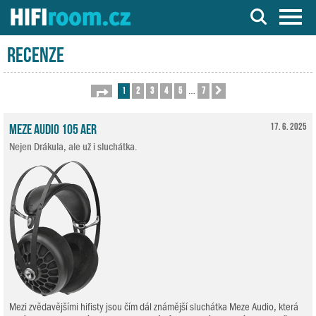
Server o Hi-Fi a AV technice
Recenze
1
2
3
4
5
7
Stránka
1
z
7
Další
…
Meze Audio 105 AER
17. 6. 2025
Nejen Drákula, ale už i sluchátka.
Mezi zvědavějšími hifisty jsou čím dál známější sluchátka Meze Audio, která