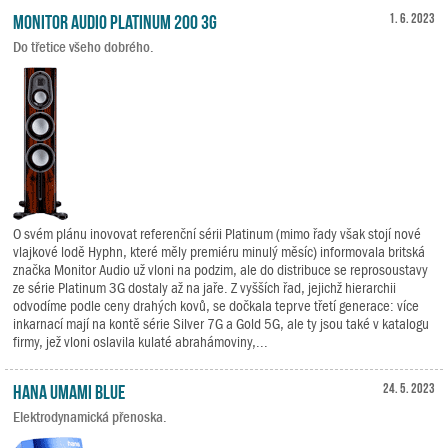
Monitor Audio Platinum 200 3G
1. 6. 2023
Do třetice všeho dobrého.
O svém plánu inovovat referenční sérii Platinum (mimo řady však stojí nové
vlajkové lodě Hyphn, které měly premiéru minulý měsíc) informovala britská
značka Monitor Audio už vloni na podzim, ale do distribuce se reprosoustavy
ze série Platinum 3G dostaly až na jaře. Z vyšších řad, jejichž hierarchii
odvodíme podle ceny drahých kovů, se dočkala teprve třetí generace: více
inkarnací mají na kontě série Silver 7G a Gold 5G, ale ty jsou také v katalogu
firmy, jež vloni oslavila kulaté abrahámoviny,...
HANA Umami Blue
24. 5. 2023
Elektrodynamická přenoska.