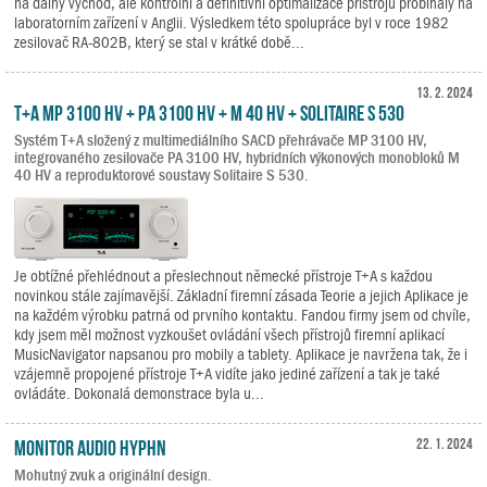
na dálný východ, ale kontrolní a definitivní optimalizace přístrojů probíhaly na
laboratorním zařízení v Anglii. Výsledkem této spolupráce byl v roce 1982
zesilovač RA-802B, který se stal v krátké době...
13. 2. 2024
T+A MP 3100 HV + PA 3100 HV + M 40 HV + Solitaire S 530
Systém T+A složený z multimediálního SACD přehrávače MP 3100 HV,
integrovaného zesilovače PA 3100 HV, hybridních výkonových monobloků M
40 HV a reproduktorové soustavy Solitaire S 530.
Je obtížné přehlédnout a přeslechnout německé přístroje T+A s každou
novinkou stále zajímavější. Základní firemní zásada Teorie a jejich Aplikace je
na každém výrobku patrná od prvního kontaktu. Fandou firmy jsem od chvíle,
kdy jsem měl možnost vyzkoušet ovládání všech přístrojů firemní aplikací
MusicNavigator napsanou pro mobily a tablety. Aplikace je navržena tak, že i
vzájemně propojené přístroje T+A vidíte jako jediné zařízení a tak je také
ovládáte. Dokonalá demonstrace byla u...
Monitor Audio Hyphn
22. 1. 2024
Mohutný zvuk a originální design.