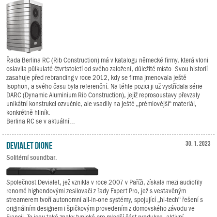
Řada Berlina RC (Rib Construction) má v katalogu německé firmy, která vloni
oslavila půlkulaté čtvrtstoletí od svého založení, důležité místo. Svou historií
zasahuje před rebranding v roce 2012, kdy se firma jmenovala ještě
Isophon, a svého času byla referenční. Na téhle pozici ji už vystřídala série
DARC (Dynamic Aluminium Rib Construction), jejíž reprosoustavy převzaly
unikátní konstrukci ozvučnic, ale vsadily na ještě „prémiovější“ materiál,
konkrétně hliník.
Berlina RC se v aktuální...
Devialet Dione
30. 1. 2023
Solitérní soundbar.
Společnost Devialet, jež vznikla v roce 2007 v Paříži, získala mezi audiofily
renomé highendovými zesilovači z řady Expert Pro, jež s vestavěným
streamerem tvoří autonomní all-in-one systémy, spojující „hi-tech“ řešení s
originálním designem i špičkovým provedením z domovského závodu ve
Francii. To jsou také znaky typické pro mladší část produkce, aktivní