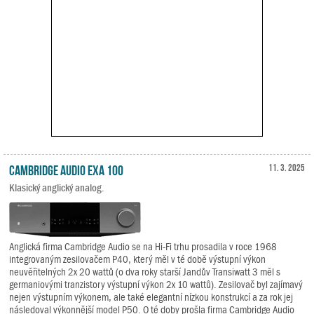
Cambridge Audio EXA 100
11. 3. 2025
Klasický anglický analog.
Anglická firma Cambridge Audio se na Hi-Fi trhu prosadila v roce 1968
integrovaným zesilovačem P40, který měl v té době výstupní výkon
neuvěřitelných 2x 20 wattů (o dva roky starší Jandův Transiwatt 3 měl s
germaniovými tranzistory výstupní výkon 2x 10 wattů). Zesilovač byl zajímavý
nejen výstupním výkonem, ale také elegantní nízkou konstrukcí a za rok jej
následoval výkonnější model P50. O té doby prošla firma Cambridge Audio