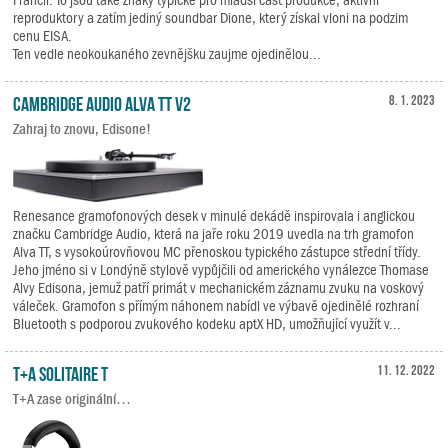
reproduktory a zatím jediný soundbar Dione, který získal vloni na podzim
cenu EISA.
Ten vedle neokoukaného zevnějšku zaujme ojedinělou...
Cambridge Audio Alva TT V2
8. 1. 2023
Zahraj to znovu, Edisone!
Renesance gramofonových desek v minulé dekádě inspirovala i anglickou
značku Cambridge Audio, která na jaře roku 2019 uvedla na trh gramofon
Alva TT, s vysokoúrovňovou MC přenoskou typického zástupce střední třídy.
Jeho jméno si v Londýně stylově vypůjčili od amerického vynálezce Thomase
Alvy Edisona, jemuž patří primát v mechanickém záznamu zvuku na voskový
váleček. Gramofon s přímým náhonem nabídl ve výbavě ojedinělé rozhraní
Bluetooth s podporou zvukového kodeku aptX HD, umožňující využít v...
T+A Solitaire T
11. 12. 2022
T+A zase originální…