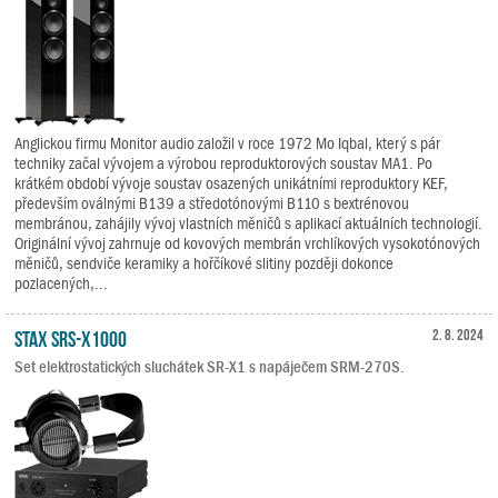
Anglickou firmu Monitor audio založil v roce 1972 Mo Iqbal, který s pár
techniky začal vývojem a výrobou reproduktorových soustav MA1. Po
krátkém období vývoje soustav osazených unikátními reproduktory KEF,
především oválnými B139 a středotónovými B110 s bextrénovou
membránou, zahájily vývoj vlastních měničů s aplikací aktuálních technologií.
Originální vývoj zahrnuje od kovových membrán vrchlíkových vysokotónových
měničů, sendviče keramiky a hořčíkové slitiny později dokonce
pozlacených,...
STAX SRS-X1000
2. 8. 2024
Set elektrostatických sluchátek SR-X1 s napáječem SRM-270S.