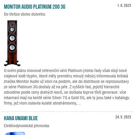
Monitor Audio Platinum 200 3G
1. 6. 2023
Do třetice všeho dobrého.
O svém plánu inovovat referenční sérii Platinum (mimo řady však stojí nové
vlajkové lodě Hyphn, které měly premiéru minulý měsíc) informovala britská
značka Monitor Audio už vloni na podzim, ale do distribuce se reprosoustavy
ze série Platinum 3G dostaly až na jaře. Z vyšších řad, jejichž hierarchii
odvodíme podle ceny drahých kovů, se dočkala teprve třetí generace: více
inkarnací mají na kontě série Silver 7G a Gold 5G, ale ty jsou také v katalogu
firmy, jež vloni oslavila kulaté abrahámoviny,...
HANA Umami Blue
24. 5. 2023
Elektrodynamická přenoska.