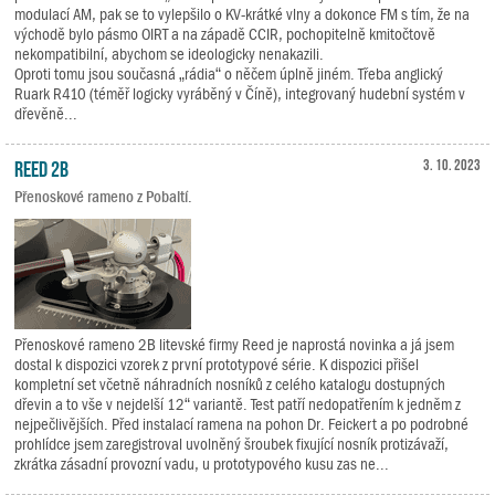
modulací AM, pak se to vylepšilo o KV-krátké vlny a dokonce FM s tím, že na
východě bylo pásmo OIRT a na západě CCIR, pochopitelně kmitočtově
nekompatibilní, abychom se ideologicky nenakazili.
Oproti tomu jsou současná „rádia“ o něčem úplně jiném. Třeba anglický
Ruark R410 (téměř logicky vyráběný v Číně), integrovaný hudební systém v
dřevěně...
Reed 2B
3. 10. 2023
Přenoskové rameno z Pobaltí.
Přenoskové rameno 2B litevské firmy Reed je naprostá novinka a já jsem
dostal k dispozici vzorek z první prototypové série. K dispozici přišel
kompletní set včetně náhradních nosníků z celého katalogu dostupných
dřevin a to vše v nejdelší 12“ variantě. Test patří nedopatřením k jedněm z
nejpečlivějších. Před instalací ramena na pohon Dr. Feickert a po podrobné
prohlídce jsem zaregistroval uvolněný šroubek fixující nosník protizávaží,
zkrátka zásadní provozní vadu, u prototypového kusu zas ne...