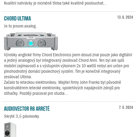
Kvalitní nahrávky je nicméně třeba také kvalitně poslouchat...
Chord Ultima
13. 6. 2024
Je to jenom analog.
Výrobky anglické firmy Chord Electronics jsem dosud znal pouze jako digitální
a jediný analogový byl integrovaný zesilovač Chord Anni. Ten byl ale spíš
mobilní zajímavostí a s výstupním výkonem 2x 10 wattů nebyl ani určen pro
plnohodnotný domácí poslechový systém. Tím je konečně integrovaný
zesilovač Ultima.
Začalo to leteckou elektronikou. Majitel firmy John Franks byl původně
konstruktérem letecké elektroniky, spolehlivých napájecích zdrojů pro
stíhačky. Později pracoval pro studia...
Audiovector R6 Arreté
7. 5. 2024
Skryté 3,5 pásmovky.