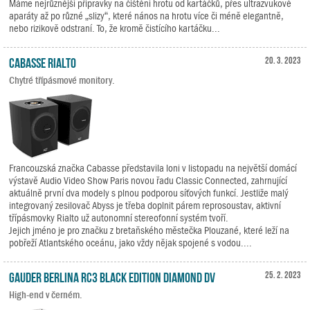
Máme nejrůznější přípravky na čištění hrotu od kartáčků, přes ultrazvukové
aparáty až po různé „slizy“, které nános na hrotu více či méně elegantně,
nebo rizikově odstraní. To, že kromě čistícího kartáčku...
Cabasse RIALTO
20. 3. 2023
Chytré třípásmové monitory.
Francouzská značka Cabasse představila loni v listopadu na největší domácí
výstavě Audio Video Show Paris novou řadu Classic Connected, zahrnující
aktuálně první dva modely s plnou podporou síťových funkcí. Jestliže malý
integrovaný zesilovač Abyss je třeba doplnit párem reprosoustav, aktivní
třípásmovky Rialto už autonomní stereofonní systém tvoří.
Jejich jméno je pro značku z bretaňského městečka Plouzané, které leží na
pobřeží Atlantského oceánu, jako vždy nějak spojené s vodou....
Gauder Berlina RC3 Black Edition Diamond DV
25. 2. 2023
High-end v černém.