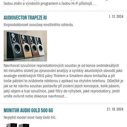
řadou změn a výrobním programem s řadou Hi-Fi přístrojů....
Audiovector Trapeze Ri
1. 12. 2024
Reproduktorové soustavy neotřelého vzhledu.
Navrhovat ozvučnice reproduktorových soustav je od konce sedmdesátých
let minulého století po zpracování analýzy a syntézy akustických obvodů jako
analogie elektrických filtrů pány Thielem a Smallem skoro brnkačka a při
troše pátrání to zvládnete některou z aplikací na chytrém telefonu. Důležité je
jak se ke návrhu soustav postavíte při zvolení jejich koncepce, kolik pásem,
jaký objem a tvar ozvučnice, jaké filtry do výhybek, jaké reproduktory, jestli
umíte ovlivnit nebo dokonce navrhnout...
Monitor Audio Gold 500 6G
21. 10. 2024
Nejvyšší model nové řady Gold 6G.