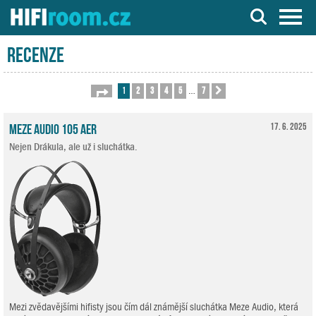
Server o Hi-Fi a AV technice
Recenze
1
2
3
4
5
7
Stránka
1
z
7
Další
…
Meze Audio 105 AER
17. 6. 2025
Nejen Drákula, ale už i sluchátka.
Mezi zvědavějšími hifisty jsou čím dál známější sluchátka Meze Audio, která