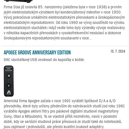
Firma Stax již oslavila 85. narozeniny (založena byla v roce 1938) a prvním
jejím elektrostatickým výrobkem byl kondenzátorový mikrofon v roce 1950.
Vývoj pokračoval unikátními elektrostatickými přenoskami a širokopásmovým
elektrostatickým reproduktorem. Od roku 1960 se vývoj soustředil na výrobu
elektrostatických sluchátek i když vedle toho byly výsledky vývoje realizovány
v několika kapacitních přenoskách s vysokofrekvenční modulací a dokonce
širokopásmovými reproduktorovými soustavami v roce...
Apogee Groove Anniversary Edition
15. 7. 2024
DAC sluchátkový USB zesilovač do kapsičky u košile.
Americká firma Apogee začala v roce 1991 vyrábět špičkové D/A a A/D
převodníky, které byly určeny především do nahrávacích studií (od roku 1981
vyrábělo Apogee aktivní filtry pro páskové digitální studiové magnetofony
Sony, Otari a Mitsubishi). To se vlastně příliš nezměnilo, navíc v poslední
době, kdy se seriózní studiová práce přesouvá ze studií také do notebooků,
jsou zajímavé i jednodušší, ale přesto kvalitní zvukové adaptéry.