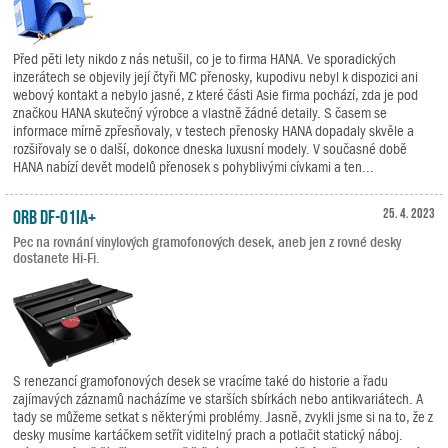
Před pěti lety nikdo z nás netušil, co je to firma HANA. Ve sporadických
inzerátech se objevily její čtyři MC přenosky, kupodivu nebyl k dispozici ani
webový kontakt a nebylo jasné, z které části Asie firma pochází, zda je pod
značkou HANA skutečný výrobce a vlastně žádné detaily. S časem se
informace mírně zpřesňovaly, v testech přenosky HANA dopadaly skvěle a
rozšiřovaly se o další, dokonce dneska luxusní modely. V současné době
HANA nabízí devět modelů přenosek s pohyblivými cívkami a ten...
ORB DF-01iA+
25. 4. 2023
Pec na rovnání vinylových gramofonových desek, aneb jen z rovné desky
dostanete Hi-Fi.
S renezancí gramofonových desek se vracíme také do historie a řadu
zajímavých záznamů nacházíme ve starších sbírkách nebo antikvariátech. A
tady se můžeme setkat s některými problémy. Jasně, zvykli jsme si na to, že z
desky musíme kartáčkem setřít viditelný prach a potlačit statický náboj.