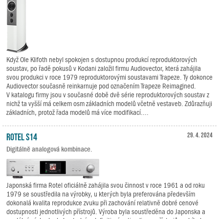
Když Ole Klifoth nebyl spokojen s dostupnou produkcí reproduktorových
soustav, po řadě pokusů v Kodani založil firmu Audiovector, která zahájila
svou produkci v roce 1979 reproduktorovými soustavami Trapeze. Ty dokonce
Audiovector současně reinkarnuje pod označením Trapeze Reimagined.
V katalogu firmy jsou v současné době dvě série reproduktorových soustav z
nichž ta vyšší má celkem osm základních modelů včetně vestaveb. Zdůrazňuji
základních, protož řada modelů má více modifikací....
Rotel S14
29. 4. 2024
Digitálně analogová kombinace.
Japonská firma Rotel oficiálně zahájila svou činnost v roce 1961 a od roku
1979 se soustředila na výrobky, u kterých byla preferována především
dokonalá kvalita reprodukce zvuku při zachování relativně dobré cenové
dostupnosti jednotlivých přístrojů. Výroba byla soustředěna do Japonska a