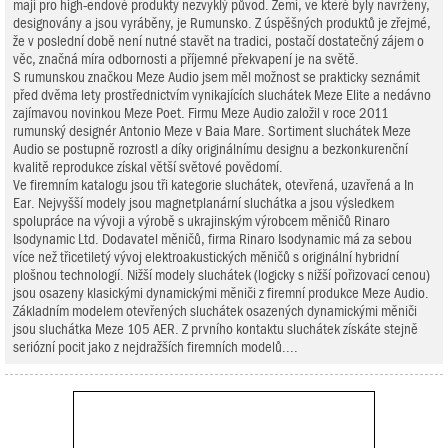
mají pro high-endové produkty nezvyklý původ. Zemí, ve které byly navrženy,
designovány a jsou vyráběny, je Rumunsko. Z úspěšných produktů je zřejmé,
že v poslední době není nutné stavět na tradici, postačí dostatečný zájem o
věc, značná míra odbornosti a příjemné překvapení je na světě.
S rumunskou značkou Meze Audio jsem měl možnost se prakticky seznámit
před dvěma lety prostřednictvím vynikajících sluchátek Meze Elite a nedávno
zajímavou novinkou Meze Poet. Firmu Meze Audio založil v roce 2011
rumunský designér Antonio Meze v Baia Mare. Sortiment sluchátek Meze
Audio se postupně rozrostl a díky originálnímu designu a bezkonkurenční
kvalitě reprodukce získal větší světové povědomí.
Ve firemním katalogu jsou tři kategorie sluchátek, otevřená, uzavřená a In
Ear. Nejvyšší modely jsou magnetplanární sluchátka a jsou výsledkem
spolupráce na vývoji a výrobě s ukrajinským výrobcem měničů Rinaro
Isodynamic Ltd. Dodavatel měničů, firma Rinaro Isodynamic má za sebou
více než třicetiletý vývoj elektroakustických měničů s originální hybridní
plošnou technologií. Nižší modely sluchátek (logicky s nižší pořizovací cenou)
jsou osazeny klasickými dynamickými měniči z firemní produkce Meze Audio.
Základním modelem otevřených sluchátek osazených dynamickými měniči
jsou sluchátka Meze 105 AER. Z prvního kontaktu sluchátek získáte stejně
seriózní pocit jako z nejdražších firemních modelů....