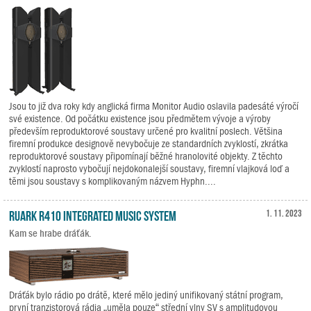
Jsou to již dva roky kdy anglická firma Monitor Audio oslavila padesáté výročí
své existence. Od počátku existence jsou předmětem vývoje a výroby
především reproduktorové soustavy určené pro kvalitní poslech. Většina
firemní produkce designově nevybočuje ze standardních zvyklostí, zkrátka
reproduktorové soustavy připomínají běžné hranolovité objekty. Z těchto
zvyklostí naprosto vybočují nejdokonalejší soustavy, firemní vlajková loď a
těmi jsou soustavy s komplikovaným názvem Hyphn....
Ruark R410 Integrated Music System
1. 11. 2023
Kam se hrabe dráťák.
Dráťák bylo rádio po drátě, které mělo jediný unifikovaný státní program,
první tranzistorová rádia „uměla pouze“ střední vlny SV s amplitudovou