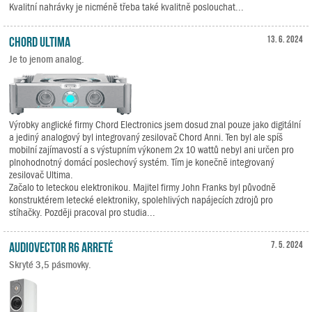
Kvalitní nahrávky je nicméně třeba také kvalitně poslouchat...
Chord Ultima
13. 6. 2024
Je to jenom analog.
Výrobky anglické firmy Chord Electronics jsem dosud znal pouze jako digitální
a jediný analogový byl integrovaný zesilovač Chord Anni. Ten byl ale spíš
mobilní zajímavostí a s výstupním výkonem 2x 10 wattů nebyl ani určen pro
plnohodnotný domácí poslechový systém. Tím je konečně integrovaný
zesilovač Ultima.
Začalo to leteckou elektronikou. Majitel firmy John Franks byl původně
konstruktérem letecké elektroniky, spolehlivých napájecích zdrojů pro
stíhačky. Později pracoval pro studia...
Audiovector R6 Arreté
7. 5. 2024
Skryté 3,5 pásmovky.