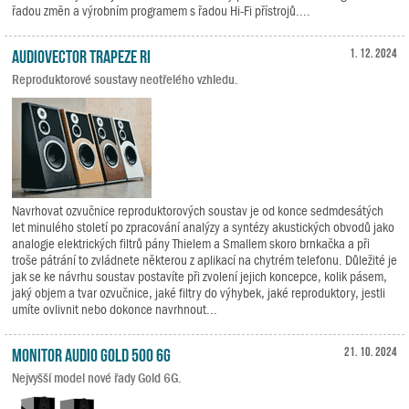
řadou změn a výrobním programem s řadou Hi-Fi přístrojů....
Audiovector Trapeze Ri
1. 12. 2024
Reproduktorové soustavy neotřelého vzhledu.
Navrhovat ozvučnice reproduktorových soustav je od konce sedmdesátých
let minulého století po zpracování analýzy a syntézy akustických obvodů jako
analogie elektrických filtrů pány Thielem a Smallem skoro brnkačka a při
troše pátrání to zvládnete některou z aplikací na chytrém telefonu. Důležité je
jak se ke návrhu soustav postavíte při zvolení jejich koncepce, kolik pásem,
jaký objem a tvar ozvučnice, jaké filtry do výhybek, jaké reproduktory, jestli
umíte ovlivnit nebo dokonce navrhnout...
Monitor Audio Gold 500 6G
21. 10. 2024
Nejvyšší model nové řady Gold 6G.