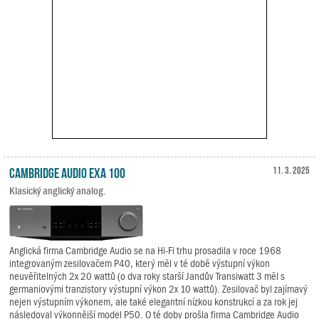
Cambridge Audio EXA 100
11. 3. 2025
Klasický anglický analog.
Anglická firma Cambridge Audio se na Hi-Fi trhu prosadila v roce 1968
integrovaným zesilovačem P40, který měl v té době výstupní výkon
neuvěřitelných 2x 20 wattů (o dva roky starší Jandův Transiwatt 3 měl s
germaniovými tranzistory výstupní výkon 2x 10 wattů). Zesilovač byl zajímavý
nejen výstupním výkonem, ale také elegantní nízkou konstrukcí a za rok jej
následoval výkonnější model P50. O té doby prošla firma Cambridge Audio