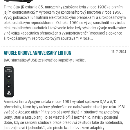
Firma Stax již oslavila 85. narozeniny (založena byla v roce 1938) a prvním
jejím elektrostatickým výrobkem byl kondenzátorový mikrofon v roce 1950.
Vývoj pokračoval unikátními elektrostatickými přenoskami a širokopásmovým
elektrostatickým reproduktorem. Od roku 1960 se vývoj soustředil na výrobu
elektrostatických sluchátek i když vedle toho byly výsledky vývoje realizovány
v několika kapacitních přenoskách s vysokofrekvenční modulací a dokonce
širokopásmovými reproduktorovými soustavami v roce...
Apogee Groove Anniversary Edition
15. 7. 2024
DAC sluchátkový USB zesilovač do kapsičky u košile.
Americká firma Apogee začala v roce 1991 vyrábět špičkové D/A a A/D
převodníky, které byly určeny především do nahrávacích studií (od roku 1981
vyrábělo Apogee aktivní filtry pro páskové digitální studiové magnetofony
Sony, Otari a Mitsubishi). To se vlastně příliš nezměnilo, navíc v poslední
době, kdy se seriózní studiová práce přesouvá ze studií také do notebooků,
jsou zajímavé i jednodušší, ale přesto kvalitní zvukové adaptéry.