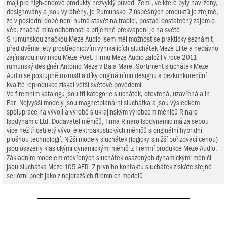
mají pro high-endové produkty nezvyklý původ. Zemí, ve které byly navrženy,
designovány a jsou vyráběny, je Rumunsko. Z úspěšných produktů je zřejmé,
že v poslední době není nutné stavět na tradici, postačí dostatečný zájem o
věc, značná míra odbornosti a příjemné překvapení je na světě.
S rumunskou značkou Meze Audio jsem měl možnost se prakticky seznámit
před dvěma lety prostřednictvím vynikajících sluchátek Meze Elite a nedávno
zajímavou novinkou Meze Poet. Firmu Meze Audio založil v roce 2011
rumunský designér Antonio Meze v Baia Mare. Sortiment sluchátek Meze
Audio se postupně rozrostl a díky originálnímu designu a bezkonkurenční
kvalitě reprodukce získal větší světové povědomí.
Ve firemním katalogu jsou tři kategorie sluchátek, otevřená, uzavřená a In
Ear. Nejvyšší modely jsou magnetplanární sluchátka a jsou výsledkem
spolupráce na vývoji a výrobě s ukrajinským výrobcem měničů Rinaro
Isodynamic Ltd. Dodavatel měničů, firma Rinaro Isodynamic má za sebou
více než třicetiletý vývoj elektroakustických měničů s originální hybridní
plošnou technologií. Nižší modely sluchátek (logicky s nižší pořizovací cenou)
jsou osazeny klasickými dynamickými měniči z firemní produkce Meze Audio.
Základním modelem otevřených sluchátek osazených dynamickými měniči
jsou sluchátka Meze 105 AER. Z prvního kontaktu sluchátek získáte stejně
seriózní pocit jako z nejdražších firemních modelů....