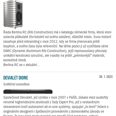
Řada Berlina RC (Rib Construction) má v katalogu německé firmy, která vloni
oslavila půlkulaté čtvrtstoletí od svého založení, důležité místo. Svou historií
zasahuje před rebranding v roce 2012, kdy se firma jmenovala ještě
Isophon, a svého času byla referenční. Na téhle pozici ji už vystřídala série
DARC (Dynamic Aluminium Rib Construction), jejíž reprosoustavy převzaly
unikátní konstrukci ozvučnic, ale vsadily na ještě „prémiovější“ materiál,
konkrétně hliník.
Berlina RC se v aktuální...
Devialet Dione
30. 1. 2023
Solitérní soundbar.
Společnost Devialet, jež vznikla v roce 2007 v Paříži, získala mezi audiofily
renomé highendovými zesilovači z řady Expert Pro, jež s vestavěným
streamerem tvoří autonomní all-in-one systémy, spojující „hi-tech“ řešení s
originálním designem i špičkovým provedením z domovského závodu ve
Francii. To jsou také znaky typické pro mladší část produkce, aktivní