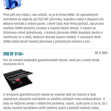
Před pěti lety nikdo z nás netušil, co je to firma HANA. Ve sporadických
inzerátech se objevily její čtyři MC přenosky, kupodivu nebyl k dispozici ani
webový kontakt a nebylo jasné, z které části Asie firma pochází, zda je pod
značkou HANA skutečný výrobce a vlastně žádné detaily. S časem se
informace mírně zpřesňovaly, v testech přenosky HANA dopadaly skvěle a
rozšiřovaly se o další, dokonce dneska luxusní modely. V současné době
HANA nabízí devět modelů přenosek s pohyblivými cívkami a ten...
ORB DF-01iA+
25. 4. 2023
Pec na rovnání vinylových gramofonových desek, aneb jen z rovné desky
dostanete Hi-Fi.
S renezancí gramofonových desek se vracíme také do historie a řadu
zajímavých záznamů nacházíme ve starších sbírkách nebo antikvariátech. A
tady se můžeme setkat s některými problémy. Jasně, zvykli jsme si na to, že z
desky musíme kartáčkem setřít viditelný prach a potlačit statický náboj.