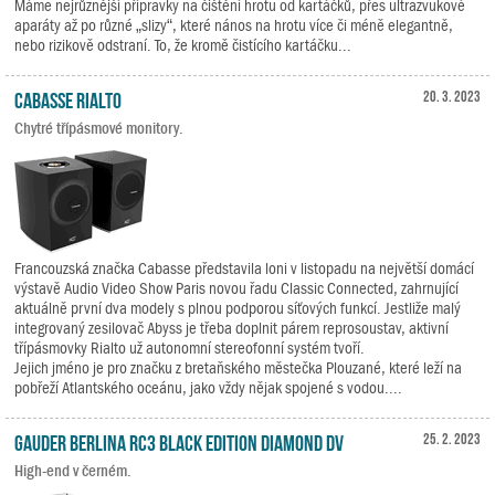
Máme nejrůznější přípravky na čištění hrotu od kartáčků, přes ultrazvukové
aparáty až po různé „slizy“, které nános na hrotu více či méně elegantně,
nebo rizikově odstraní. To, že kromě čistícího kartáčku...
Cabasse RIALTO
20. 3. 2023
Chytré třípásmové monitory.
Francouzská značka Cabasse představila loni v listopadu na největší domácí
výstavě Audio Video Show Paris novou řadu Classic Connected, zahrnující
aktuálně první dva modely s plnou podporou síťových funkcí. Jestliže malý
integrovaný zesilovač Abyss je třeba doplnit párem reprosoustav, aktivní
třípásmovky Rialto už autonomní stereofonní systém tvoří.
Jejich jméno je pro značku z bretaňského městečka Plouzané, které leží na
pobřeží Atlantského oceánu, jako vždy nějak spojené s vodou....
Gauder Berlina RC3 Black Edition Diamond DV
25. 2. 2023
High-end v černém.