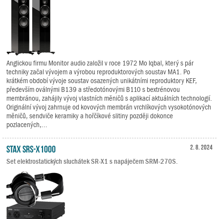
Anglickou firmu Monitor audio založil v roce 1972 Mo Iqbal, který s pár
techniky začal vývojem a výrobou reproduktorových soustav MA1. Po
krátkém období vývoje soustav osazených unikátními reproduktory KEF,
především oválnými B139 a středotónovými B110 s bextrénovou
membránou, zahájily vývoj vlastních měničů s aplikací aktuálních technologií.
Originální vývoj zahrnuje od kovových membrán vrchlíkových vysokotónových
měničů, sendviče keramiky a hořčíkové slitiny později dokonce
pozlacených,...
STAX SRS-X1000
2. 8. 2024
Set elektrostatických sluchátek SR-X1 s napáječem SRM-270S.