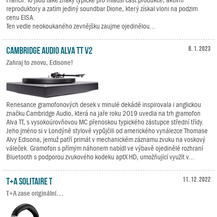
reproduktory a zatím jediný soundbar Dione, který získal vloni na podzim
cenu EISA.
Ten vedle neokoukaného zevnějšku zaujme ojedinělou...
Cambridge Audio Alva TT V2
8. 1. 2023
Zahraj to znovu, Edisone!
Renesance gramofonových desek v minulé dekádě inspirovala i anglickou
značku Cambridge Audio, která na jaře roku 2019 uvedla na trh gramofon
Alva TT, s vysokoúrovňovou MC přenoskou typického zástupce střední třídy.
Jeho jméno si v Londýně stylově vypůjčili od amerického vynálezce Thomase
Alvy Edisona, jemuž patří primát v mechanickém záznamu zvuku na voskový
váleček. Gramofon s přímým náhonem nabídl ve výbavě ojedinělé rozhraní
Bluetooth s podporou zvukového kodeku aptX HD, umožňující využít v...
T+A Solitaire T
11. 12. 2022
T+A zase originální…