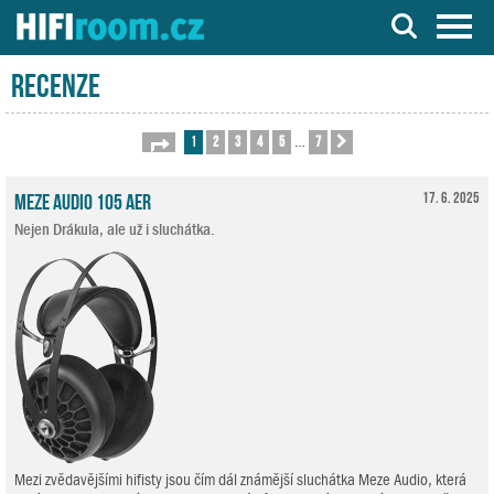
Server o Hi-Fi a AV technice
Recenze
1
2
3
4
5
7
Stránka
1
z
7
Další
…
Meze Audio 105 AER
17. 6. 2025
Nejen Drákula, ale už i sluchátka.
Mezi zvědavějšími hifisty jsou čím dál známější sluchátka Meze Audio, která