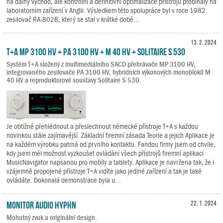
na dálný východ, ale kontrolní a definitivní optimalizace přístrojů probíhaly na
laboratorním zařízení v Anglii. Výsledkem této spolupráce byl v roce 1982
zesilovač RA-802B, který se stal v krátké době...
13. 2. 2024
T+A MP 3100 HV + PA 3100 HV + M 40 HV + Solitaire S 530
Systém T+A složený z multimediálního SACD přehrávače MP 3100 HV,
integrovaného zesilovače PA 3100 HV, hybridních výkonových monobloků M
40 HV a reproduktorové soustavy Solitaire S 530.
Je obtížné přehlédnout a přeslechnout německé přístroje T+A s každou
novinkou stále zajímavější. Základní firemní zásada Teorie a jejich Aplikace je
na každém výrobku patrná od prvního kontaktu. Fandou firmy jsem od chvíle,
kdy jsem měl možnost vyzkoušet ovládání všech přístrojů firemní aplikací
MusicNavigator napsanou pro mobily a tablety. Aplikace je navržena tak, že i
vzájemně propojené přístroje T+A vidíte jako jediné zařízení a tak je také
ovládáte. Dokonalá demonstrace byla u...
Monitor Audio Hyphn
22. 1. 2024
Mohutný zvuk a originální design.