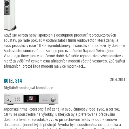
Když Ole Klifoth nebyl spokojen s dostupnou produkcí reproduktorových
soustav, po řadě pokusů v Kodani založil firmu Audiovector, která zahájila
svou produkci v roce 1979 reproduktorovými soustavami Trapeze. Ty dokonce
Audiovector současně reinkarnuje pod označením Trapeze Reimagined.
V katalogu firmy jsou v současné době dvě série reproduktorových soustav z
nichž ta vyšší má celkem osm základních modelů včetně vestaveb. Zdůrazňuji
základních, protož řada modelů má více modifikací....
Rotel S14
29. 4. 2024
Digitálně analogová kombinace.
Japonská firma Rotel oficiálně zahájila svou činnost v roce 1961 a od roku
1979 se soustředila na výrobky, u kterých byla preferována především
dokonalá kvalita reprodukce zvuku při zachování relativně dobré cenové
dostupnosti jednotlivých přístrojů. Výroba byla soustředěna do Japonska a