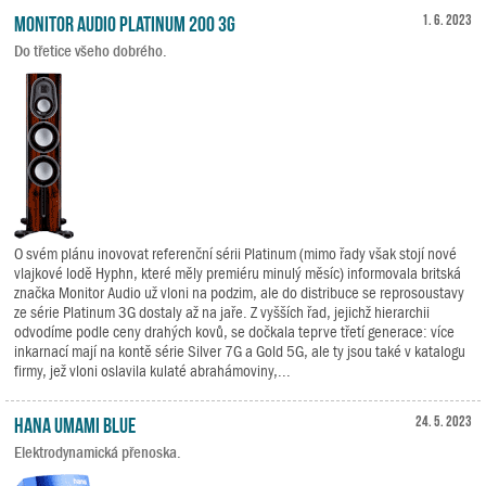
Monitor Audio Platinum 200 3G
1. 6. 2023
Do třetice všeho dobrého.
O svém plánu inovovat referenční sérii Platinum (mimo řady však stojí nové
vlajkové lodě Hyphn, které měly premiéru minulý měsíc) informovala britská
značka Monitor Audio už vloni na podzim, ale do distribuce se reprosoustavy
ze série Platinum 3G dostaly až na jaře. Z vyšších řad, jejichž hierarchii
odvodíme podle ceny drahých kovů, se dočkala teprve třetí generace: více
inkarnací mají na kontě série Silver 7G a Gold 5G, ale ty jsou také v katalogu
firmy, jež vloni oslavila kulaté abrahámoviny,...
HANA Umami Blue
24. 5. 2023
Elektrodynamická přenoska.