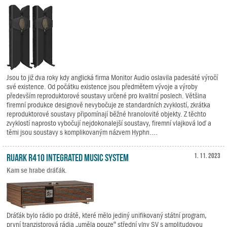
Jsou to již dva roky kdy anglická firma Monitor Audio oslavila padesáté výročí
své existence. Od počátku existence jsou předmětem vývoje a výroby
především reproduktorové soustavy určené pro kvalitní poslech. Většina
firemní produkce designově nevybočuje ze standardních zvyklostí, zkrátka
reproduktorové soustavy připomínají běžné hranolovité objekty. Z těchto
zvyklostí naprosto vybočují nejdokonalejší soustavy, firemní vlajková loď a
těmi jsou soustavy s komplikovaným názvem Hyphn....
Ruark R410 Integrated Music System
1. 11. 2023
Kam se hrabe dráťák.
Dráťák bylo rádio po drátě, které mělo jediný unifikovaný státní program,
první tranzistorová rádia „uměla pouze“ střední vlny SV s amplitudovou