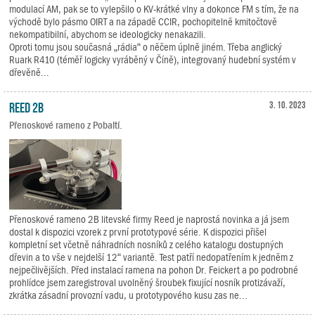
modulací AM, pak se to vylepšilo o KV-krátké vlny a dokonce FM s tím, že na
východě bylo pásmo OIRT a na západě CCIR, pochopitelně kmitočtově
nekompatibilní, abychom se ideologicky nenakazili.
Oproti tomu jsou současná „rádia“ o něčem úplně jiném. Třeba anglický
Ruark R410 (téměř logicky vyráběný v Číně), integrovaný hudební systém v
dřevěně...
Reed 2B
3. 10. 2023
Přenoskové rameno z Pobaltí.
Přenoskové rameno 2B litevské firmy Reed je naprostá novinka a já jsem
dostal k dispozici vzorek z první prototypové série. K dispozici přišel
kompletní set včetně náhradních nosníků z celého katalogu dostupných
dřevin a to vše v nejdelší 12“ variantě. Test patří nedopatřením k jedněm z
nejpečlivějších. Před instalací ramena na pohon Dr. Feickert a po podrobné
prohlídce jsem zaregistroval uvolněný šroubek fixující nosník protizávaží,
zkrátka zásadní provozní vadu, u prototypového kusu zas ne...