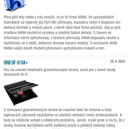
Před pěti lety nikdo z nás netušil, co je to firma HANA. Ve sporadických
inzerátech se objevily její čtyři MC přenosky, kupodivu nebyl k dispozici ani
webový kontakt a nebylo jasné, z které části Asie firma pochází, zda je pod
značkou HANA skutečný výrobce a vlastně žádné detaily. S časem se
informace mírně zpřesňovaly, v testech přenosky HANA dopadaly skvěle a
rozšiřovaly se o další, dokonce dneska luxusní modely. V současné době
HANA nabízí devět modelů přenosek s pohyblivými cívkami a ten...
ORB DF-01iA+
25. 4. 2023
Pec na rovnání vinylových gramofonových desek, aneb jen z rovné desky
dostanete Hi-Fi.
S renezancí gramofonových desek se vracíme také do historie a řadu
zajímavých záznamů nacházíme ve starších sbírkách nebo antikvariátech. A
tady se můžeme setkat s některými problémy. Jasně, zvykli jsme si na to, že z
desky musíme kartáčkem setřít viditelný prach a potlačit statický náboj.