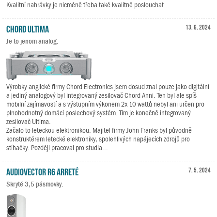
Kvalitní nahrávky je nicméně třeba také kvalitně poslouchat...
Chord Ultima
13. 6. 2024
Je to jenom analog.
Výrobky anglické firmy Chord Electronics jsem dosud znal pouze jako digitální
a jediný analogový byl integrovaný zesilovač Chord Anni. Ten byl ale spíš
mobilní zajímavostí a s výstupním výkonem 2x 10 wattů nebyl ani určen pro
plnohodnotný domácí poslechový systém. Tím je konečně integrovaný
zesilovač Ultima.
Začalo to leteckou elektronikou. Majitel firmy John Franks byl původně
konstruktérem letecké elektroniky, spolehlivých napájecích zdrojů pro
stíhačky. Později pracoval pro studia...
Audiovector R6 Arreté
7. 5. 2024
Skryté 3,5 pásmovky.