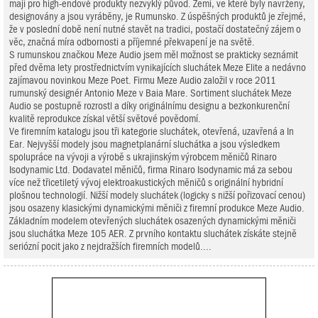
mají pro high-endové produkty nezvyklý původ. Zemí, ve které byly navrženy,
designovány a jsou vyráběny, je Rumunsko. Z úspěšných produktů je zřejmé,
že v poslední době není nutné stavět na tradici, postačí dostatečný zájem o
věc, značná míra odbornosti a příjemné překvapení je na světě.
S rumunskou značkou Meze Audio jsem měl možnost se prakticky seznámit
před dvěma lety prostřednictvím vynikajících sluchátek Meze Elite a nedávno
zajímavou novinkou Meze Poet. Firmu Meze Audio založil v roce 2011
rumunský designér Antonio Meze v Baia Mare. Sortiment sluchátek Meze
Audio se postupně rozrostl a díky originálnímu designu a bezkonkurenční
kvalitě reprodukce získal větší světové povědomí.
Ve firemním katalogu jsou tři kategorie sluchátek, otevřená, uzavřená a In
Ear. Nejvyšší modely jsou magnetplanární sluchátka a jsou výsledkem
spolupráce na vývoji a výrobě s ukrajinským výrobcem měničů Rinaro
Isodynamic Ltd. Dodavatel měničů, firma Rinaro Isodynamic má za sebou
více než třicetiletý vývoj elektroakustických měničů s originální hybridní
plošnou technologií. Nižší modely sluchátek (logicky s nižší pořizovací cenou)
jsou osazeny klasickými dynamickými měniči z firemní produkce Meze Audio.
Základním modelem otevřených sluchátek osazených dynamickými měniči
jsou sluchátka Meze 105 AER. Z prvního kontaktu sluchátek získáte stejně
seriózní pocit jako z nejdražších firemních modelů....