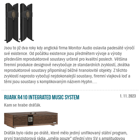
Jsou to již dva roky kdy anglická firma Monitor Audio oslavila padesáté výročí
své existence. Od počátku existence jsou předmětem vývoje a výroby
především reproduktorové soustavy určené pro kvalitní poslech. Většina
firemní produkce designově nevybočuje ze standardních zvyklostí, zkrátka
reproduktorové soustavy připomínají běžné hranolovité objekty. Z těchto
zvyklostí naprosto vybočují nejdokonalejší soustavy, firemní vlajková loď a
těmi jsou soustavy s komplikovaným názvem Hyphn....
Ruark R410 Integrated Music System
1. 11. 2023
Kam se hrabe dráťák.
Dráťák bylo rádio po drátě, které mělo jediný unifikovaný státní program,
první tranzistorová rádia „uměla pouze“ střední vlny SV s amplitudovou