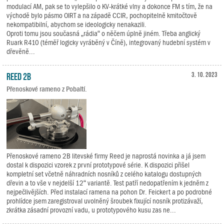
modulací AM, pak se to vylepšilo o KV-krátké vlny a dokonce FM s tím, že na
východě bylo pásmo OIRT a na západě CCIR, pochopitelně kmitočtově
nekompatibilní, abychom se ideologicky nenakazili.
Oproti tomu jsou současná „rádia“ o něčem úplně jiném. Třeba anglický
Ruark R410 (téměř logicky vyráběný v Číně), integrovaný hudební systém v
dřevěně...
Reed 2B
3. 10. 2023
Přenoskové rameno z Pobaltí.
Přenoskové rameno 2B litevské firmy Reed je naprostá novinka a já jsem
dostal k dispozici vzorek z první prototypové série. K dispozici přišel
kompletní set včetně náhradních nosníků z celého katalogu dostupných
dřevin a to vše v nejdelší 12“ variantě. Test patří nedopatřením k jedněm z
nejpečlivějších. Před instalací ramena na pohon Dr. Feickert a po podrobné
prohlídce jsem zaregistroval uvolněný šroubek fixující nosník protizávaží,
zkrátka zásadní provozní vadu, u prototypového kusu zas ne...