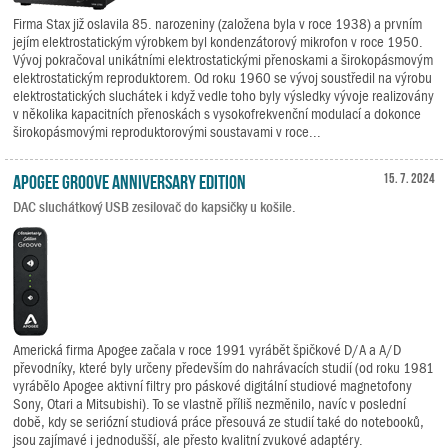
Firma Stax již oslavila 85. narozeniny (založena byla v roce 1938) a prvním
jejím elektrostatickým výrobkem byl kondenzátorový mikrofon v roce 1950.
Vývoj pokračoval unikátními elektrostatickými přenoskami a širokopásmovým
elektrostatickým reproduktorem. Od roku 1960 se vývoj soustředil na výrobu
elektrostatických sluchátek i když vedle toho byly výsledky vývoje realizovány
v několika kapacitních přenoskách s vysokofrekvenční modulací a dokonce
širokopásmovými reproduktorovými soustavami v roce...
Apogee Groove Anniversary Edition
15. 7. 2024
DAC sluchátkový USB zesilovač do kapsičky u košile.
Americká firma Apogee začala v roce 1991 vyrábět špičkové D/A a A/D
převodníky, které byly určeny především do nahrávacích studií (od roku 1981
vyrábělo Apogee aktivní filtry pro páskové digitální studiové magnetofony
Sony, Otari a Mitsubishi). To se vlastně příliš nezměnilo, navíc v poslední
době, kdy se seriózní studiová práce přesouvá ze studií také do notebooků,
jsou zajímavé i jednodušší, ale přesto kvalitní zvukové adaptéry.