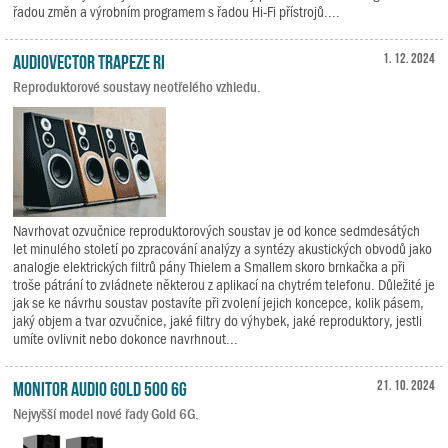
řadou změn a výrobním programem s řadou Hi-Fi přístrojů....
Audiovector Trapeze Ri
1. 12. 2024
Reproduktorové soustavy neotřelého vzhledu.
Navrhovat ozvučnice reproduktorových soustav je od konce sedmdesátých
let minulého století po zpracování analýzy a syntézy akustických obvodů jako
analogie elektrických filtrů pány Thielem a Smallem skoro brnkačka a při
troše pátrání to zvládnete některou z aplikací na chytrém telefonu. Důležité je
jak se ke návrhu soustav postavíte při zvolení jejich koncepce, kolik pásem,
jaký objem a tvar ozvučnice, jaké filtry do výhybek, jaké reproduktory, jestli
umíte ovlivnit nebo dokonce navrhnout...
Monitor Audio Gold 500 6G
21. 10. 2024
Nejvyšší model nové řady Gold 6G.