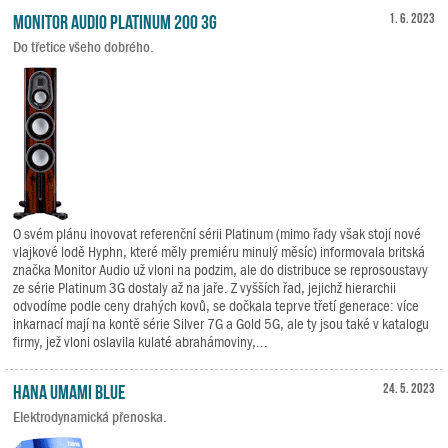
Monitor Audio Platinum 200 3G
1. 6. 2023
Do třetice všeho dobrého.
O svém plánu inovovat referenční sérii Platinum (mimo řady však stojí nové
vlajkové lodě Hyphn, které měly premiéru minulý měsíc) informovala britská
značka Monitor Audio už vloni na podzim, ale do distribuce se reprosoustavy
ze série Platinum 3G dostaly až na jaře. Z vyšších řad, jejichž hierarchii
odvodíme podle ceny drahých kovů, se dočkala teprve třetí generace: více
inkarnací mají na kontě série Silver 7G a Gold 5G, ale ty jsou také v katalogu
firmy, jež vloni oslavila kulaté abrahámoviny,...
HANA Umami Blue
24. 5. 2023
Elektrodynamická přenoska.