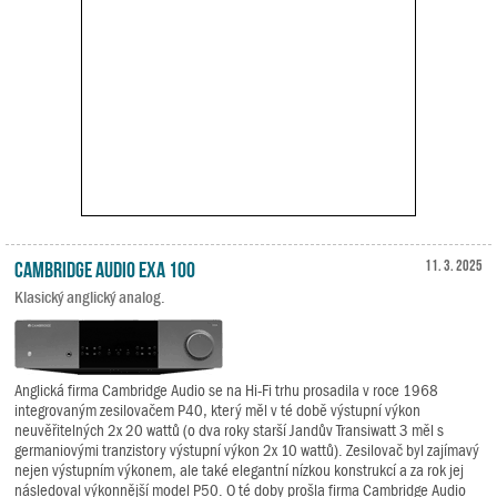
Cambridge Audio EXA 100
11. 3. 2025
Klasický anglický analog.
Anglická firma Cambridge Audio se na Hi-Fi trhu prosadila v roce 1968
integrovaným zesilovačem P40, který měl v té době výstupní výkon
neuvěřitelných 2x 20 wattů (o dva roky starší Jandův Transiwatt 3 měl s
germaniovými tranzistory výstupní výkon 2x 10 wattů). Zesilovač byl zajímavý
nejen výstupním výkonem, ale také elegantní nízkou konstrukcí a za rok jej
následoval výkonnější model P50. O té doby prošla firma Cambridge Audio