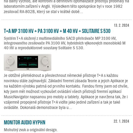
na dálný východ, ale kontrolní a definitivní optimalizace přístrojů probíhaly na
laboratorním zařízení v Anglii. Výsledkem této spolupráce byl v roce 1982
zesilovač RA-802B, který se stal v krátké době...
13. 2. 2024
T+A MP 3100 HV + PA 3100 HV + M 40 HV + Solitaire S 530
Systém T+A složený z multimediálního SACD přehrávače MP 3100 HV,
integrovaného zesilovače PA 3100 HV, hybridních výkonových monobloků M
40 HV a reproduktorové soustavy Solitaire S 530.
Je obtížné přehlédnout a přeslechnout německé přístroje T+A s každou
novinkou stále zajímavější. Základní firemní zásada Teorie a jejich Aplikace je
na každém výrobku patrná od prvního kontaktu. Fandou firmy jsem od chvíle,
kdy jsem měl možnost vyzkoušet ovládání všech přístrojů firemní aplikací
MusicNavigator napsanou pro mobily a tablety. Aplikace je navržena tak, že i
vzájemně propojené přístroje T+A vidíte jako jediné zařízení a tak je také
ovládáte. Dokonalá demonstrace byla u...
Monitor Audio Hyphn
22. 1. 2024
Mohutný zvuk a originální design.