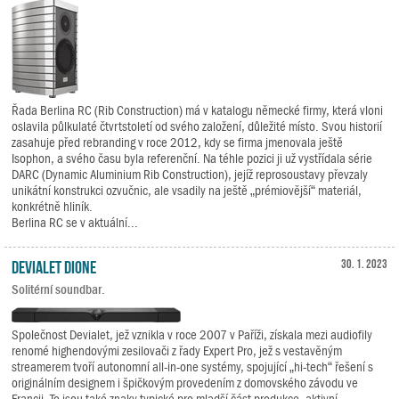
Řada Berlina RC (Rib Construction) má v katalogu německé firmy, která vloni
oslavila půlkulaté čtvrtstoletí od svého založení, důležité místo. Svou historií
zasahuje před rebranding v roce 2012, kdy se firma jmenovala ještě
Isophon, a svého času byla referenční. Na téhle pozici ji už vystřídala série
DARC (Dynamic Aluminium Rib Construction), jejíž reprosoustavy převzaly
unikátní konstrukci ozvučnic, ale vsadily na ještě „prémiovější“ materiál,
konkrétně hliník.
Berlina RC se v aktuální...
Devialet Dione
30. 1. 2023
Solitérní soundbar.
Společnost Devialet, jež vznikla v roce 2007 v Paříži, získala mezi audiofily
renomé highendovými zesilovači z řady Expert Pro, jež s vestavěným
streamerem tvoří autonomní all-in-one systémy, spojující „hi-tech“ řešení s
originálním designem i špičkovým provedením z domovského závodu ve
Francii. To jsou také znaky typické pro mladší část produkce, aktivní