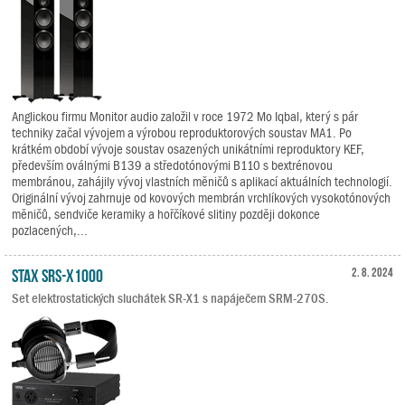
Anglickou firmu Monitor audio založil v roce 1972 Mo Iqbal, který s pár
techniky začal vývojem a výrobou reproduktorových soustav MA1. Po
krátkém období vývoje soustav osazených unikátními reproduktory KEF,
především oválnými B139 a středotónovými B110 s bextrénovou
membránou, zahájily vývoj vlastních měničů s aplikací aktuálních technologií.
Originální vývoj zahrnuje od kovových membrán vrchlíkových vysokotónových
měničů, sendviče keramiky a hořčíkové slitiny později dokonce
pozlacených,...
STAX SRS-X1000
2. 8. 2024
Set elektrostatických sluchátek SR-X1 s napáječem SRM-270S.