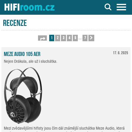
Server o Hi-Fi a AV technice
Recenze
1
2
3
4
5
7
Stránka
1
z
7
Další
…
Meze Audio 105 AER
17. 6. 2025
Nejen Drákula, ale už i sluchátka.
Mezi zvědavějšími hifisty jsou čím dál známější sluchátka Meze Audio, která