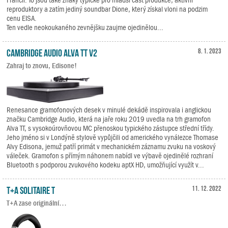
reproduktory a zatím jediný soundbar Dione, který získal vloni na podzim
cenu EISA.
Ten vedle neokoukaného zevnějšku zaujme ojedinělou...
Cambridge Audio Alva TT V2
8. 1. 2023
Zahraj to znovu, Edisone!
Renesance gramofonových desek v minulé dekádě inspirovala i anglickou
značku Cambridge Audio, která na jaře roku 2019 uvedla na trh gramofon
Alva TT, s vysokoúrovňovou MC přenoskou typického zástupce střední třídy.
Jeho jméno si v Londýně stylově vypůjčili od amerického vynálezce Thomase
Alvy Edisona, jemuž patří primát v mechanickém záznamu zvuku na voskový
váleček. Gramofon s přímým náhonem nabídl ve výbavě ojedinělé rozhraní
Bluetooth s podporou zvukového kodeku aptX HD, umožňující využít v...
T+A Solitaire T
11. 12. 2022
T+A zase originální…