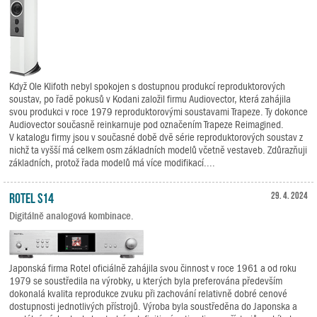
Když Ole Klifoth nebyl spokojen s dostupnou produkcí reproduktorových
soustav, po řadě pokusů v Kodani založil firmu Audiovector, která zahájila
svou produkci v roce 1979 reproduktorovými soustavami Trapeze. Ty dokonce
Audiovector současně reinkarnuje pod označením Trapeze Reimagined.
V katalogu firmy jsou v současné době dvě série reproduktorových soustav z
nichž ta vyšší má celkem osm základních modelů včetně vestaveb. Zdůrazňuji
základních, protož řada modelů má více modifikací....
Rotel S14
29. 4. 2024
Digitálně analogová kombinace.
Japonská firma Rotel oficiálně zahájila svou činnost v roce 1961 a od roku
1979 se soustředila na výrobky, u kterých byla preferována především
dokonalá kvalita reprodukce zvuku při zachování relativně dobré cenové
dostupnosti jednotlivých přístrojů. Výroba byla soustředěna do Japonska a