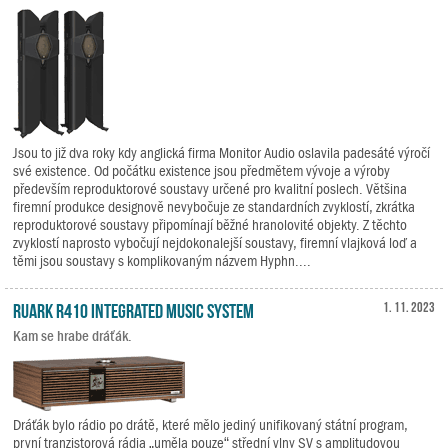
Jsou to již dva roky kdy anglická firma Monitor Audio oslavila padesáté výročí
své existence. Od počátku existence jsou předmětem vývoje a výroby
především reproduktorové soustavy určené pro kvalitní poslech. Většina
firemní produkce designově nevybočuje ze standardních zvyklostí, zkrátka
reproduktorové soustavy připomínají běžné hranolovité objekty. Z těchto
zvyklostí naprosto vybočují nejdokonalejší soustavy, firemní vlajková loď a
těmi jsou soustavy s komplikovaným názvem Hyphn....
Ruark R410 Integrated Music System
1. 11. 2023
Kam se hrabe dráťák.
Dráťák bylo rádio po drátě, které mělo jediný unifikovaný státní program,
první tranzistorová rádia „uměla pouze“ střední vlny SV s amplitudovou