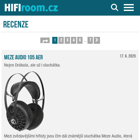
Server o Hi-Fi a AV technice
Recenze
1
2
3
4
5
7
Stránka
1
z
7
Další
…
Meze Audio 105 AER
17. 6. 2025
Nejen Drákula, ale už i sluchátka.
Mezi zvědavějšími hifisty jsou čím dál známější sluchátka Meze Audio, která