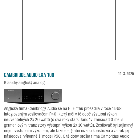
Cambridge Audio EXA 100
11. 3. 2025
Klasický anglický analog.
Anglická firma Cambridge Audio se na Hi-Fi trhu prosadila v roce 1968
integrovaným zesilovačem P40, který měl v té době výstupní výkon
neuvěřitelných 2x 20 wattů (o dva roky starší Jandův Transiwatt 3 měl s
germaniovými tranzistory výstupní výkon 2x 10 wattů). Zesilovač byl zajímavý
nejen výstupním výkonem, ale také elegantní nízkou konstrukcí a za rok jej
následoval výkonnější model P50. O té doby prošla firma Cambridge Audio