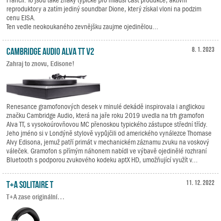
reproduktory a zatím jediný soundbar Dione, který získal vloni na podzim
cenu EISA.
Ten vedle neokoukaného zevnějšku zaujme ojedinělou...
Cambridge Audio Alva TT V2
8. 1. 2023
Zahraj to znovu, Edisone!
Renesance gramofonových desek v minulé dekádě inspirovala i anglickou
značku Cambridge Audio, která na jaře roku 2019 uvedla na trh gramofon
Alva TT, s vysokoúrovňovou MC přenoskou typického zástupce střední třídy.
Jeho jméno si v Londýně stylově vypůjčili od amerického vynálezce Thomase
Alvy Edisona, jemuž patří primát v mechanickém záznamu zvuku na voskový
váleček. Gramofon s přímým náhonem nabídl ve výbavě ojedinělé rozhraní
Bluetooth s podporou zvukového kodeku aptX HD, umožňující využít v...
T+A Solitaire T
11. 12. 2022
T+A zase originální…