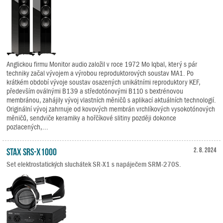
Anglickou firmu Monitor audio založil v roce 1972 Mo Iqbal, který s pár
techniky začal vývojem a výrobou reproduktorových soustav MA1. Po
krátkém období vývoje soustav osazených unikátními reproduktory KEF,
především oválnými B139 a středotónovými B110 s bextrénovou
membránou, zahájily vývoj vlastních měničů s aplikací aktuálních technologií.
Originální vývoj zahrnuje od kovových membrán vrchlíkových vysokotónových
měničů, sendviče keramiky a hořčíkové slitiny později dokonce
pozlacených,...
STAX SRS-X1000
2. 8. 2024
Set elektrostatických sluchátek SR-X1 s napáječem SRM-270S.