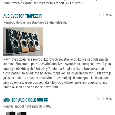
řadou změn a výrobním programem s řadou Hi-Fi přístrojů....
Audiovector Trapeze Ri
1. 12. 2024
Reproduktorové soustavy neotřelého vzhledu.
Navrhovat ozvučnice reproduktorových soustav je od konce sedmdesátých
let minulého století po zpracování analýzy a syntézy akustických obvodů jako
analogie elektrických filtrů pány Thielem a Smallem skoro brnkačka a při
troše pátrání to zvládnete některou z aplikací na chytrém telefonu. Důležité je
jak se ke návrhu soustav postavíte při zvolení jejich koncepce, kolik pásem,
jaký objem a tvar ozvučnice, jaké filtry do výhybek, jaké reproduktory, jestli
umíte ovlivnit nebo dokonce navrhnout...
Monitor Audio Gold 500 6G
21. 10. 2024
Nejvyšší model nové řady Gold 6G.