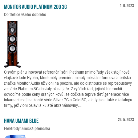
Monitor Audio Platinum 200 3G
1. 6. 2023
Do třetice všeho dobrého.
O svém plánu inovovat referenční sérii Platinum (mimo řady však stojí nové
vlajkové lodě Hyphn, které měly premiéru minulý měsíc) informovala britská
značka Monitor Audio už vloni na podzim, ale do distribuce se reprosoustavy
ze série Platinum 3G dostaly až na jaře. Z vyšších řad, jejichž hierarchii
odvodíme podle ceny drahých kovů, se dočkala teprve třetí generace: více
inkarnací mají na kontě série Silver 7G a Gold 5G, ale ty jsou také v katalogu
firmy, jež vloni oslavila kulaté abrahámoviny,...
HANA Umami Blue
24. 5. 2023
Elektrodynamická přenoska.