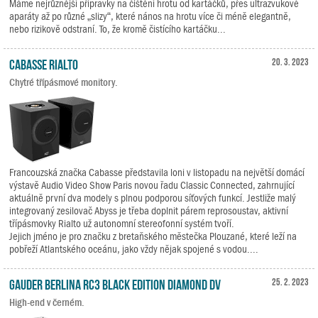
Máme nejrůznější přípravky na čištění hrotu od kartáčků, přes ultrazvukové
aparáty až po různé „slizy“, které nános na hrotu více či méně elegantně,
nebo rizikově odstraní. To, že kromě čistícího kartáčku...
Cabasse RIALTO
20. 3. 2023
Chytré třípásmové monitory.
Francouzská značka Cabasse představila loni v listopadu na největší domácí
výstavě Audio Video Show Paris novou řadu Classic Connected, zahrnující
aktuálně první dva modely s plnou podporou síťových funkcí. Jestliže malý
integrovaný zesilovač Abyss je třeba doplnit párem reprosoustav, aktivní
třípásmovky Rialto už autonomní stereofonní systém tvoří.
Jejich jméno je pro značku z bretaňského městečka Plouzané, které leží na
pobřeží Atlantského oceánu, jako vždy nějak spojené s vodou....
Gauder Berlina RC3 Black Edition Diamond DV
25. 2. 2023
High-end v černém.