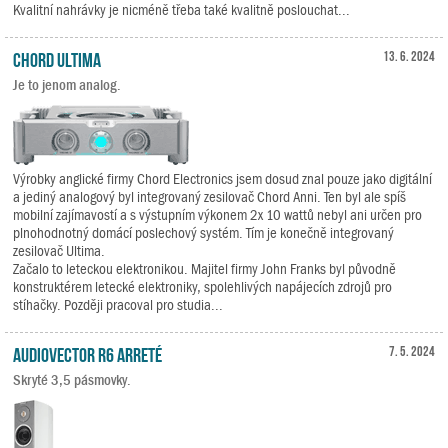
Kvalitní nahrávky je nicméně třeba také kvalitně poslouchat...
Chord Ultima
13. 6. 2024
Je to jenom analog.
Výrobky anglické firmy Chord Electronics jsem dosud znal pouze jako digitální
a jediný analogový byl integrovaný zesilovač Chord Anni. Ten byl ale spíš
mobilní zajímavostí a s výstupním výkonem 2x 10 wattů nebyl ani určen pro
plnohodnotný domácí poslechový systém. Tím je konečně integrovaný
zesilovač Ultima.
Začalo to leteckou elektronikou. Majitel firmy John Franks byl původně
konstruktérem letecké elektroniky, spolehlivých napájecích zdrojů pro
stíhačky. Později pracoval pro studia...
Audiovector R6 Arreté
7. 5. 2024
Skryté 3,5 pásmovky.