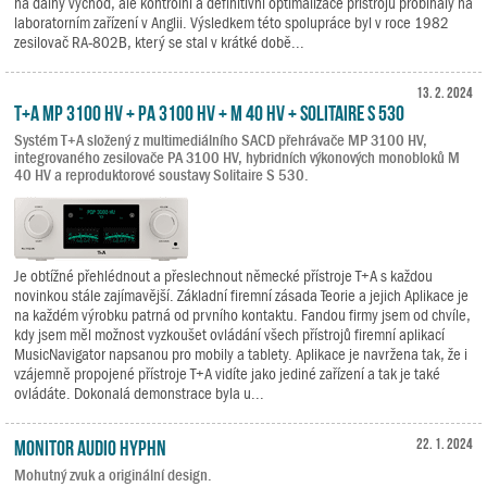
na dálný východ, ale kontrolní a definitivní optimalizace přístrojů probíhaly na
laboratorním zařízení v Anglii. Výsledkem této spolupráce byl v roce 1982
zesilovač RA-802B, který se stal v krátké době...
13. 2. 2024
T+A MP 3100 HV + PA 3100 HV + M 40 HV + Solitaire S 530
Systém T+A složený z multimediálního SACD přehrávače MP 3100 HV,
integrovaného zesilovače PA 3100 HV, hybridních výkonových monobloků M
40 HV a reproduktorové soustavy Solitaire S 530.
Je obtížné přehlédnout a přeslechnout německé přístroje T+A s každou
novinkou stále zajímavější. Základní firemní zásada Teorie a jejich Aplikace je
na každém výrobku patrná od prvního kontaktu. Fandou firmy jsem od chvíle,
kdy jsem měl možnost vyzkoušet ovládání všech přístrojů firemní aplikací
MusicNavigator napsanou pro mobily a tablety. Aplikace je navržena tak, že i
vzájemně propojené přístroje T+A vidíte jako jediné zařízení a tak je také
ovládáte. Dokonalá demonstrace byla u...
Monitor Audio Hyphn
22. 1. 2024
Mohutný zvuk a originální design.