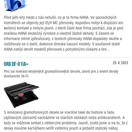
Před pěti lety nikdo z nás netušil, co je to firma HANA. Ve sporadických
inzerátech se objevily její čtyři MC přenosky, kupodivu nebyl k dispozici ani
webový kontakt a nebylo jasné, z které části Asie firma pochází, zda je pod
značkou HANA skutečný výrobce a vlastně žádné detaily. S časem se
informace mírně zpřesňovaly, v testech přenosky HANA dopadaly skvěle a
rozšiřovaly se o další, dokonce dneska luxusní modely. V současné době
HANA nabízí devět modelů přenosek s pohyblivými cívkami a ten...
ORB DF-01iA+
25. 4. 2023
Pec na rovnání vinylových gramofonových desek, aneb jen z rovné desky
dostanete Hi-Fi.
S renezancí gramofonových desek se vracíme také do historie a řadu
zajímavých záznamů nacházíme ve starších sbírkách nebo antikvariátech. A
tady se můžeme setkat s některými problémy. Jasně, zvykli jsme si na to, že z
desky musíme kartáčkem setřít viditelný prach a potlačit statický náboj.