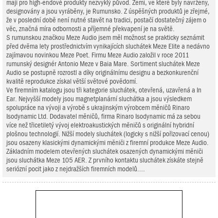
mají pro high-endové produkty nezvyklý původ. Zemí, ve které byly navrženy,
designovány a jsou vyráběny, je Rumunsko. Z úspěšných produktů je zřejmé,
že v poslední době není nutné stavět na tradici, postačí dostatečný zájem o
věc, značná míra odbornosti a příjemné překvapení je na světě.
S rumunskou značkou Meze Audio jsem měl možnost se prakticky seznámit
před dvěma lety prostřednictvím vynikajících sluchátek Meze Elite a nedávno
zajímavou novinkou Meze Poet. Firmu Meze Audio založil v roce 2011
rumunský designér Antonio Meze v Baia Mare. Sortiment sluchátek Meze
Audio se postupně rozrostl a díky originálnímu designu a bezkonkurenční
kvalitě reprodukce získal větší světové povědomí.
Ve firemním katalogu jsou tři kategorie sluchátek, otevřená, uzavřená a In
Ear. Nejvyšší modely jsou magnetplanární sluchátka a jsou výsledkem
spolupráce na vývoji a výrobě s ukrajinským výrobcem měničů Rinaro
Isodynamic Ltd. Dodavatel měničů, firma Rinaro Isodynamic má za sebou
více než třicetiletý vývoj elektroakustických měničů s originální hybridní
plošnou technologií. Nižší modely sluchátek (logicky s nižší pořizovací cenou)
jsou osazeny klasickými dynamickými měniči z firemní produkce Meze Audio.
Základním modelem otevřených sluchátek osazených dynamickými měniči
jsou sluchátka Meze 105 AER. Z prvního kontaktu sluchátek získáte stejně
seriózní pocit jako z nejdražších firemních modelů....