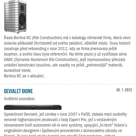
Řada Berlina RC (Rib Construction) má v katalogu německé firmy, která vloni
oslavila půlkulaté čtvrtstoletí od svého založení, důležité místo. Svou historií
zasahuje před rebranding v roce 2012, kdy se firma jmenovala ještě
Isophon, a svého času byla referenční. Na téhle pozici ji už vystřídala série
DARC (Dynamic Aluminium Rib Construction), jejíž reprosoustavy převzaly
unikátní konstrukci ozvučnic, ale vsadily na ještě „prémiovější“ materiál,
konkrétně hliník.
Berlina RC se v aktuální...
Devialet Dione
30. 1. 2023
Solitérní soundbar.
Společnost Devialet, jež vznikla v roce 2007 v Paříži, získala mezi audiofily
renomé highendovými zesilovači z řady Expert Pro, jež s vestavěným
streamerem tvoří autonomní all-in-one systémy, spojující „hi-tech“ řešení s
originálním designem i špičkovým provedením z domovského závodu ve
Francii. To jsou také znaky typické pro mladší část produkce, aktivní