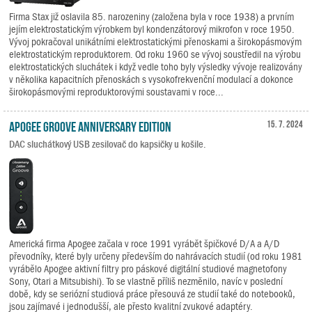
Firma Stax již oslavila 85. narozeniny (založena byla v roce 1938) a prvním
jejím elektrostatickým výrobkem byl kondenzátorový mikrofon v roce 1950.
Vývoj pokračoval unikátními elektrostatickými přenoskami a širokopásmovým
elektrostatickým reproduktorem. Od roku 1960 se vývoj soustředil na výrobu
elektrostatických sluchátek i když vedle toho byly výsledky vývoje realizovány
v několika kapacitních přenoskách s vysokofrekvenční modulací a dokonce
širokopásmovými reproduktorovými soustavami v roce...
Apogee Groove Anniversary Edition
15. 7. 2024
DAC sluchátkový USB zesilovač do kapsičky u košile.
Americká firma Apogee začala v roce 1991 vyrábět špičkové D/A a A/D
převodníky, které byly určeny především do nahrávacích studií (od roku 1981
vyrábělo Apogee aktivní filtry pro páskové digitální studiové magnetofony
Sony, Otari a Mitsubishi). To se vlastně příliš nezměnilo, navíc v poslední
době, kdy se seriózní studiová práce přesouvá ze studií také do notebooků,
jsou zajímavé i jednodušší, ale přesto kvalitní zvukové adaptéry.