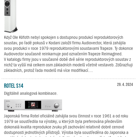
Když Ole Klifoth nebyl spokojen s dostupnou produkcí reproduktorových
soustav, po řadě pokusů v Kodani založil firmu Audiovector, která zahájila
svou produkci v roce 1979 reproduktorovými soustavami Trapeze. Ty dokonce
Audiovector současně reinkarnuje pod označením Trapeze Reimagined.
V katalogu firmy jsou v současné době dvě série reproduktorových soustav z
nichž ta vyšší má celkem osm základních modelů včetně vestaveb. Zdůrazňuji
základních, protož řada modelů má více modifikací....
Rotel S14
29. 4. 2024
Digitálně analogová kombinace.
Japonská firma Rotel oficiálně zahájila svou činnost v roce 1961 a od roku
1979 se soustředila na výrobky, u kterých byla preferována především
dokonalá kvalita reprodukce zvuku při zachování relativně dobré cenové
dostupnosti jednotlivých přístrojů. Výroba byla soustředěna do Japonska a