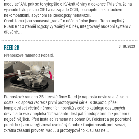
modulací AM, pak se to vylepšilo o KV-krátké vlny a dokonce FM s tím, že na
východě bylo pásmo OIRT a na západě CCIR, pochopitelně kmitočtově
nekompatibilní, abychom se ideologicky nenakazili.
Oproti tomu jsou současná „rádia“ o něčem úplně jiném. Třeba anglický
Ruark R410 (téměř logicky vyráběný v Číně), integrovaný hudební systém v
dřevěně...
Reed 2B
3. 10. 2023
Přenoskové rameno z Pobaltí.
Přenoskové rameno 2B litevské firmy Reed je naprostá novinka a já jsem
dostal k dispozici vzorek z první prototypové série. K dispozici přišel
kompletní set včetně náhradních nosníků z celého katalogu dostupných
dřevin a to vše v nejdelší 12“ variantě. Test patří nedopatřením k jedněm z
nejpečlivějších. Před instalací ramena na pohon Dr. Feickert a po podrobné
prohlídce jsem zaregistroval uvolněný šroubek fixující nosník protizávaží,
zkrátka zásadní provozní vadu, u prototypového kusu zas ne...