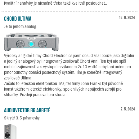
Kvalitní nahrávky je nicméně třeba také kvalitně poslouchat...
Chord Ultima
13. 6. 2024
Je to jenom analog.
Výrobky anglické firmy Chord Electronics jsem dosud znal pouze jako digitální
a jediný analogový byl integrovaný zesilovač Chord Anni. Ten byl ale spíš
mobilní zajímavostí a s výstupním výkonem 2x 10 wattů nebyl ani určen pro
plnohodnotný domácí poslechový systém. Tím je konečně integrovaný
zesilovač Ultima.
Začalo to leteckou elektronikou. Majitel firmy John Franks byl původně
konstruktérem letecké elektroniky, spolehlivých napájecích zdrojů pro
stíhačky. Později pracoval pro studia...
Audiovector R6 Arreté
7. 5. 2024
Skryté 3,5 pásmovky.