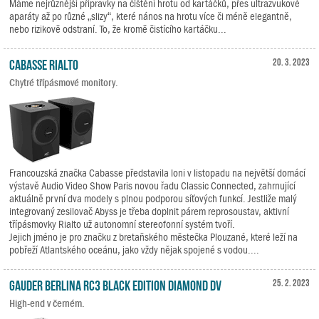
Máme nejrůznější přípravky na čištění hrotu od kartáčků, přes ultrazvukové
aparáty až po různé „slizy“, které nános na hrotu více či méně elegantně,
nebo rizikově odstraní. To, že kromě čistícího kartáčku...
Cabasse RIALTO
20. 3. 2023
Chytré třípásmové monitory.
Francouzská značka Cabasse představila loni v listopadu na největší domácí
výstavě Audio Video Show Paris novou řadu Classic Connected, zahrnující
aktuálně první dva modely s plnou podporou síťových funkcí. Jestliže malý
integrovaný zesilovač Abyss je třeba doplnit párem reprosoustav, aktivní
třípásmovky Rialto už autonomní stereofonní systém tvoří.
Jejich jméno je pro značku z bretaňského městečka Plouzané, které leží na
pobřeží Atlantského oceánu, jako vždy nějak spojené s vodou....
Gauder Berlina RC3 Black Edition Diamond DV
25. 2. 2023
High-end v černém.