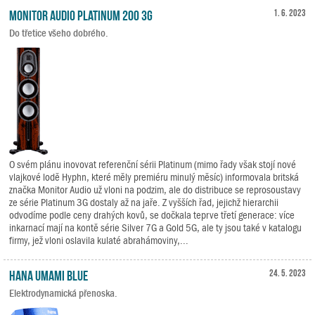
Monitor Audio Platinum 200 3G
1. 6. 2023
Do třetice všeho dobrého.
O svém plánu inovovat referenční sérii Platinum (mimo řady však stojí nové
vlajkové lodě Hyphn, které měly premiéru minulý měsíc) informovala britská
značka Monitor Audio už vloni na podzim, ale do distribuce se reprosoustavy
ze série Platinum 3G dostaly až na jaře. Z vyšších řad, jejichž hierarchii
odvodíme podle ceny drahých kovů, se dočkala teprve třetí generace: více
inkarnací mají na kontě série Silver 7G a Gold 5G, ale ty jsou také v katalogu
firmy, jež vloni oslavila kulaté abrahámoviny,...
HANA Umami Blue
24. 5. 2023
Elektrodynamická přenoska.