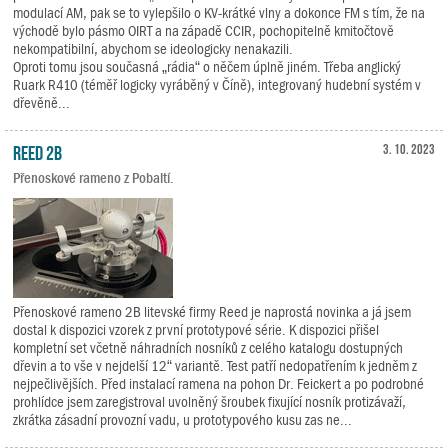
modulací AM, pak se to vylepšilo o KV-krátké vlny a dokonce FM s tím, že na
východě bylo pásmo OIRT a na západě CCIR, pochopitelně kmitočtově
nekompatibilní, abychom se ideologicky nenakazili.
Oproti tomu jsou současná „rádia“ o něčem úplně jiném. Třeba anglický
Ruark R410 (téměř logicky vyráběný v Číně), integrovaný hudební systém v
dřevěně...
Reed 2B
3. 10. 2023
Přenoskové rameno z Pobaltí.
Přenoskové rameno 2B litevské firmy Reed je naprostá novinka a já jsem
dostal k dispozici vzorek z první prototypové série. K dispozici přišel
kompletní set včetně náhradních nosníků z celého katalogu dostupných
dřevin a to vše v nejdelší 12“ variantě. Test patří nedopatřením k jedněm z
nejpečlivějších. Před instalací ramena na pohon Dr. Feickert a po podrobné
prohlídce jsem zaregistroval uvolněný šroubek fixující nosník protizávaží,
zkrátka zásadní provozní vadu, u prototypového kusu zas ne...