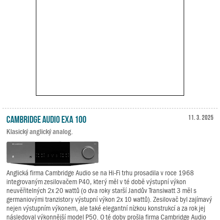
Cambridge Audio EXA 100
11. 3. 2025
Klasický anglický analog.
Anglická firma Cambridge Audio se na Hi-Fi trhu prosadila v roce 1968
integrovaným zesilovačem P40, který měl v té době výstupní výkon
neuvěřitelných 2x 20 wattů (o dva roky starší Jandův Transiwatt 3 měl s
germaniovými tranzistory výstupní výkon 2x 10 wattů). Zesilovač byl zajímavý
nejen výstupním výkonem, ale také elegantní nízkou konstrukcí a za rok jej
následoval výkonnější model P50. O té doby prošla firma Cambridge Audio