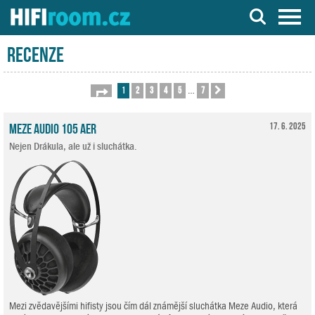
Server o Hi-Fi a AV technice
Recenze
1
2
3
4
5
7
Stránka
1
z
7
Další
…
Meze Audio 105 AER
17. 6. 2025
Nejen Drákula, ale už i sluchátka.
Mezi zvědavějšími hifisty jsou čím dál známější sluchátka Meze Audio, která