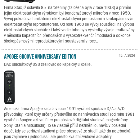
Firma Stax již oslavila 85. narozeniny (založena byla v roce 1938) a prvním
jejím elektrostatickým výrobkem byl kondenzátorový mikrofon v roce 1950.
Vývoj pokračoval unikátními elektrostatickými přenoskami a širokopásmovým
elektrostatickým reproduktorem. Od roku 1960 se vývoj soustředil na výrobu
elektrostatických sluchátek i když vedle toho byly výsledky vývoje realizovány
v několika kapacitních přenoskách s vysokofrekvenční modulací a dokonce
širokopásmovými reproduktorovými soustavami v roce...
Apogee Groove Anniversary Edition
15. 7. 2024
DAC sluchátkový USB zesilovač do kapsičky u košile.
Americká firma Apogee začala v roce 1991 vyrábět špičkové D/A a A/D
převodníky, které byly určeny především do nahrávacích studií (od roku 1981
vyrábělo Apogee aktivní filtry pro páskové digitální studiové magnetofony
Sony, Otari a Mitsubishi). To se vlastně příliš nezměnilo, navíc v poslední
době, kdy se seriózní studiová práce přesouvá ze studií také do notebooků,
jsou zajímavé i jednodušší, ale přesto kvalitní zvukové adaptéry.