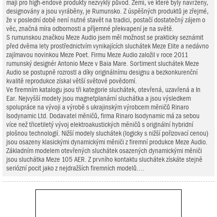
mají pro high-endové produkty nezvyklý původ. Zemí, ve které byly navrženy,
designovány a jsou vyráběny, je Rumunsko. Z úspěšných produktů je zřejmé,
že v poslední době není nutné stavět na tradici, postačí dostatečný zájem o
věc, značná míra odbornosti a příjemné překvapení je na světě.
S rumunskou značkou Meze Audio jsem měl možnost se prakticky seznámit
před dvěma lety prostřednictvím vynikajících sluchátek Meze Elite a nedávno
zajímavou novinkou Meze Poet. Firmu Meze Audio založil v roce 2011
rumunský designér Antonio Meze v Baia Mare. Sortiment sluchátek Meze
Audio se postupně rozrostl a díky originálnímu designu a bezkonkurenční
kvalitě reprodukce získal větší světové povědomí.
Ve firemním katalogu jsou tři kategorie sluchátek, otevřená, uzavřená a In
Ear. Nejvyšší modely jsou magnetplanární sluchátka a jsou výsledkem
spolupráce na vývoji a výrobě s ukrajinským výrobcem měničů Rinaro
Isodynamic Ltd. Dodavatel měničů, firma Rinaro Isodynamic má za sebou
více než třicetiletý vývoj elektroakustických měničů s originální hybridní
plošnou technologií. Nižší modely sluchátek (logicky s nižší pořizovací cenou)
jsou osazeny klasickými dynamickými měniči z firemní produkce Meze Audio.
Základním modelem otevřených sluchátek osazených dynamickými měniči
jsou sluchátka Meze 105 AER. Z prvního kontaktu sluchátek získáte stejně
seriózní pocit jako z nejdražších firemních modelů....