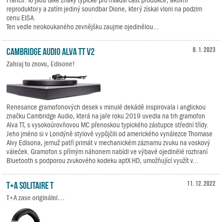
reproduktory a zatím jediný soundbar Dione, který získal vloni na podzim
cenu EISA.
Ten vedle neokoukaného zevnějšku zaujme ojedinělou...
Cambridge Audio Alva TT V2
8. 1. 2023
Zahraj to znovu, Edisone!
Renesance gramofonových desek v minulé dekádě inspirovala i anglickou
značku Cambridge Audio, která na jaře roku 2019 uvedla na trh gramofon
Alva TT, s vysokoúrovňovou MC přenoskou typického zástupce střední třídy.
Jeho jméno si v Londýně stylově vypůjčili od amerického vynálezce Thomase
Alvy Edisona, jemuž patří primát v mechanickém záznamu zvuku na voskový
váleček. Gramofon s přímým náhonem nabídl ve výbavě ojedinělé rozhraní
Bluetooth s podporou zvukového kodeku aptX HD, umožňující využít v...
T+A Solitaire T
11. 12. 2022
T+A zase originální…