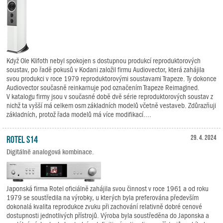
Když Ole Klifoth nebyl spokojen s dostupnou produkcí reproduktorových
soustav, po řadě pokusů v Kodani založil firmu Audiovector, která zahájila
svou produkci v roce 1979 reproduktorovými soustavami Trapeze. Ty dokonce
Audiovector současně reinkarnuje pod označením Trapeze Reimagined.
V katalogu firmy jsou v současné době dvě série reproduktorových soustav z
nichž ta vyšší má celkem osm základních modelů včetně vestaveb. Zdůrazňuji
základních, protož řada modelů má více modifikací....
Rotel S14
29. 4. 2024
Digitálně analogová kombinace.
Japonská firma Rotel oficiálně zahájila svou činnost v roce 1961 a od roku
1979 se soustředila na výrobky, u kterých byla preferována především
dokonalá kvalita reprodukce zvuku při zachování relativně dobré cenové
dostupnosti jednotlivých přístrojů. Výroba byla soustředěna do Japonska a