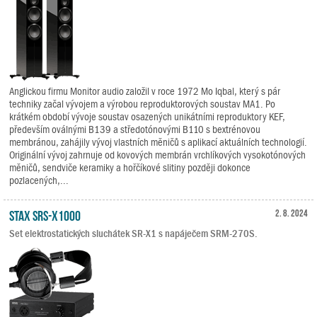
Anglickou firmu Monitor audio založil v roce 1972 Mo Iqbal, který s pár
techniky začal vývojem a výrobou reproduktorových soustav MA1. Po
krátkém období vývoje soustav osazených unikátními reproduktory KEF,
především oválnými B139 a středotónovými B110 s bextrénovou
membránou, zahájily vývoj vlastních měničů s aplikací aktuálních technologií.
Originální vývoj zahrnuje od kovových membrán vrchlíkových vysokotónových
měničů, sendviče keramiky a hořčíkové slitiny později dokonce
pozlacených,...
STAX SRS-X1000
2. 8. 2024
Set elektrostatických sluchátek SR-X1 s napáječem SRM-270S.