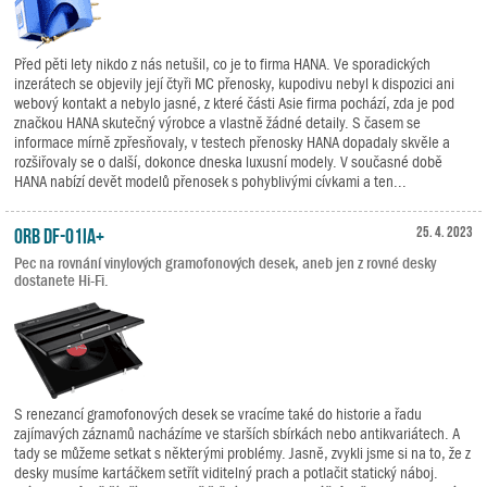
Před pěti lety nikdo z nás netušil, co je to firma HANA. Ve sporadických
inzerátech se objevily její čtyři MC přenosky, kupodivu nebyl k dispozici ani
webový kontakt a nebylo jasné, z které části Asie firma pochází, zda je pod
značkou HANA skutečný výrobce a vlastně žádné detaily. S časem se
informace mírně zpřesňovaly, v testech přenosky HANA dopadaly skvěle a
rozšiřovaly se o další, dokonce dneska luxusní modely. V současné době
HANA nabízí devět modelů přenosek s pohyblivými cívkami a ten...
ORB DF-01iA+
25. 4. 2023
Pec na rovnání vinylových gramofonových desek, aneb jen z rovné desky
dostanete Hi-Fi.
S renezancí gramofonových desek se vracíme také do historie a řadu
zajímavých záznamů nacházíme ve starších sbírkách nebo antikvariátech. A
tady se můžeme setkat s některými problémy. Jasně, zvykli jsme si na to, že z
desky musíme kartáčkem setřít viditelný prach a potlačit statický náboj.