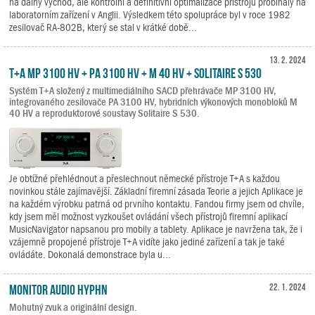
na dálný východ, ale kontrolní a definitivní optimalizace přístrojů probíhaly na
laboratorním zařízení v Anglii. Výsledkem této spolupráce byl v roce 1982
zesilovač RA-802B, který se stal v krátké době...
13. 2. 2024
T+A MP 3100 HV + PA 3100 HV + M 40 HV + Solitaire S 530
Systém T+A složený z multimediálního SACD přehrávače MP 3100 HV,
integrovaného zesilovače PA 3100 HV, hybridních výkonových monobloků M
40 HV a reproduktorové soustavy Solitaire S 530.
Je obtížné přehlédnout a přeslechnout německé přístroje T+A s každou
novinkou stále zajímavější. Základní firemní zásada Teorie a jejich Aplikace je
na každém výrobku patrná od prvního kontaktu. Fandou firmy jsem od chvíle,
kdy jsem měl možnost vyzkoušet ovládání všech přístrojů firemní aplikací
MusicNavigator napsanou pro mobily a tablety. Aplikace je navržena tak, že i
vzájemně propojené přístroje T+A vidíte jako jediné zařízení a tak je také
ovládáte. Dokonalá demonstrace byla u...
Monitor Audio Hyphn
22. 1. 2024
Mohutný zvuk a originální design.