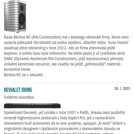
Řada Berlina RC (Rib Construction) má v katalogu německé firmy, která vloni
oslavila půlkulaté čtvrtstoletí od svého založení, důležité místo. Svou historií
zasahuje před rebranding v roce 2012, kdy se firma jmenovala ještě
Isophon, a svého času byla referenční. Na téhle pozici ji už vystřídala série
DARC (Dynamic Aluminium Rib Construction), jejíž reprosoustavy převzaly
unikátní konstrukci ozvučnic, ale vsadily na ještě „prémiovější“ materiál,
konkrétně hliník.
Berlina RC se v aktuální...
Devialet Dione
30. 1. 2023
Solitérní soundbar.
Společnost Devialet, jež vznikla v roce 2007 v Paříži, získala mezi audiofily
renomé highendovými zesilovači z řady Expert Pro, jež s vestavěným
streamerem tvoří autonomní all-in-one systémy, spojující „hi-tech“ řešení s
originálním designem i špičkovým provedením z domovského závodu ve
Francii. To jsou také znaky typické pro mladší část produkce, aktivní