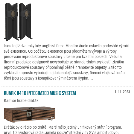
Jsou to již dva roky kdy anglická firma Monitor Audio oslavila padesáté výročí
své existence. Od počátku existence jsou předmětem vývoje a výroby
především reproduktorové soustavy určené pro kvalitní poslech. Většina
firemní produkce designově nevybočuje ze standardních zvyklostí, zkrátka
reproduktorové soustavy připomínají běžné hranolovité objekty. Z těchto
zvyklostí naprosto vybočují nejdokonalejší soustavy, firemní vlajková loď a
těmi jsou soustavy s komplikovaným názvem Hyphn....
Ruark R410 Integrated Music System
1. 11. 2023
Kam se hrabe dráťák.
Dráťák bylo rádio po drátě, které mělo jediný unifikovaný státní program,
první tranzistorová rádia „uměla pouze“ střední vlny SV s amplitudovou