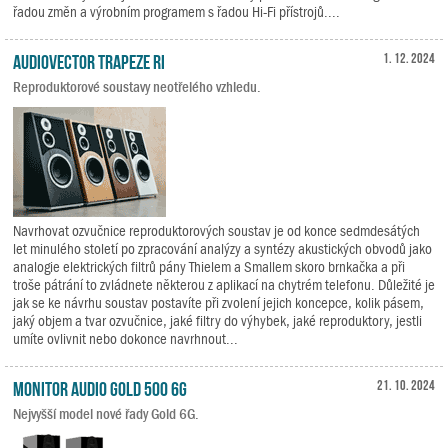
řadou změn a výrobním programem s řadou Hi-Fi přístrojů....
Audiovector Trapeze Ri
1. 12. 2024
Reproduktorové soustavy neotřelého vzhledu.
Navrhovat ozvučnice reproduktorových soustav je od konce sedmdesátých
let minulého století po zpracování analýzy a syntézy akustických obvodů jako
analogie elektrických filtrů pány Thielem a Smallem skoro brnkačka a při
troše pátrání to zvládnete některou z aplikací na chytrém telefonu. Důležité je
jak se ke návrhu soustav postavíte při zvolení jejich koncepce, kolik pásem,
jaký objem a tvar ozvučnice, jaké filtry do výhybek, jaké reproduktory, jestli
umíte ovlivnit nebo dokonce navrhnout...
Monitor Audio Gold 500 6G
21. 10. 2024
Nejvyšší model nové řady Gold 6G.