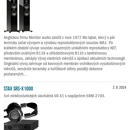
Anglickou firmu Monitor audio založil v roce 1972 Mo Iqbal, který s pár
techniky začal vývojem a výrobou reproduktorových soustav MA1. Po
krátkém období vývoje soustav osazených unikátními reproduktory KEF,
především oválnými B139 a středotónovými B110 s bextrénovou
membránou, zahájily vývoj vlastních měničů s aplikací aktuálních technologií.
Originální vývoj zahrnuje od kovových membrán vrchlíkových vysokotónových
měničů, sendviče keramiky a hořčíkové slitiny později dokonce
pozlacených,...
STAX SRS-X1000
2. 8. 2024
Set elektrostatických sluchátek SR-X1 s napáječem SRM-270S.