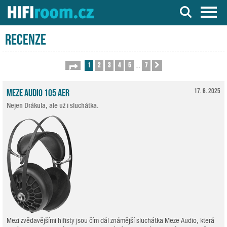
Server o Hi-Fi a AV technice
Recenze
1
2
3
4
5
7
Stránka
1
z
7
Další
…
Meze Audio 105 AER
17. 6. 2025
Nejen Drákula, ale už i sluchátka.
Mezi zvědavějšími hifisty jsou čím dál známější sluchátka Meze Audio, která