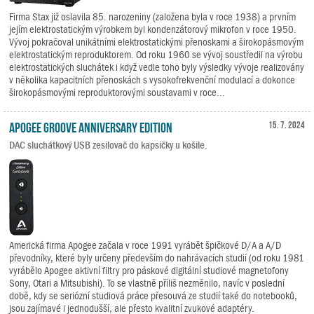
Firma Stax již oslavila 85. narozeniny (založena byla v roce 1938) a prvním
jejím elektrostatickým výrobkem byl kondenzátorový mikrofon v roce 1950.
Vývoj pokračoval unikátními elektrostatickými přenoskami a širokopásmovým
elektrostatickým reproduktorem. Od roku 1960 se vývoj soustředil na výrobu
elektrostatických sluchátek i když vedle toho byly výsledky vývoje realizovány
v několika kapacitních přenoskách s vysokofrekvenční modulací a dokonce
širokopásmovými reproduktorovými soustavami v roce...
Apogee Groove Anniversary Edition
15. 7. 2024
DAC sluchátkový USB zesilovač do kapsičky u košile.
Americká firma Apogee začala v roce 1991 vyrábět špičkové D/A a A/D
převodníky, které byly určeny především do nahrávacích studií (od roku 1981
vyrábělo Apogee aktivní filtry pro páskové digitální studiové magnetofony
Sony, Otari a Mitsubishi). To se vlastně příliš nezměnilo, navíc v poslední
době, kdy se seriózní studiová práce přesouvá ze studií také do notebooků,
jsou zajímavé i jednodušší, ale přesto kvalitní zvukové adaptéry.