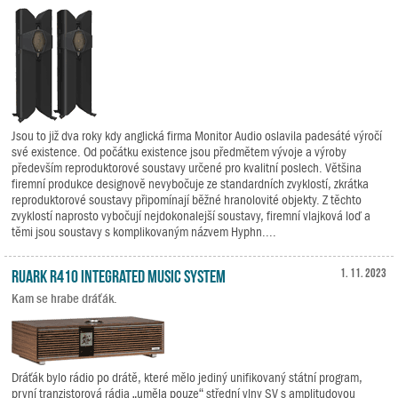
Jsou to již dva roky kdy anglická firma Monitor Audio oslavila padesáté výročí
své existence. Od počátku existence jsou předmětem vývoje a výroby
především reproduktorové soustavy určené pro kvalitní poslech. Většina
firemní produkce designově nevybočuje ze standardních zvyklostí, zkrátka
reproduktorové soustavy připomínají běžné hranolovité objekty. Z těchto
zvyklostí naprosto vybočují nejdokonalejší soustavy, firemní vlajková loď a
těmi jsou soustavy s komplikovaným názvem Hyphn....
Ruark R410 Integrated Music System
1. 11. 2023
Kam se hrabe dráťák.
Dráťák bylo rádio po drátě, které mělo jediný unifikovaný státní program,
první tranzistorová rádia „uměla pouze“ střední vlny SV s amplitudovou