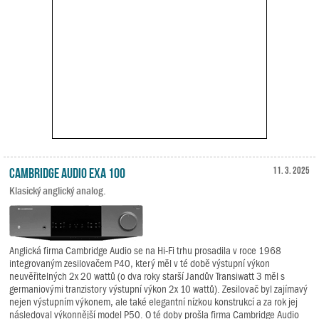
Cambridge Audio EXA 100
11. 3. 2025
Klasický anglický analog.
Anglická firma Cambridge Audio se na Hi-Fi trhu prosadila v roce 1968
integrovaným zesilovačem P40, který měl v té době výstupní výkon
neuvěřitelných 2x 20 wattů (o dva roky starší Jandův Transiwatt 3 měl s
germaniovými tranzistory výstupní výkon 2x 10 wattů). Zesilovač byl zajímavý
nejen výstupním výkonem, ale také elegantní nízkou konstrukcí a za rok jej
následoval výkonnější model P50. O té doby prošla firma Cambridge Audio