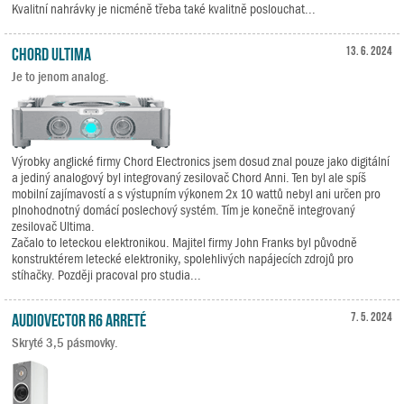
Kvalitní nahrávky je nicméně třeba také kvalitně poslouchat...
Chord Ultima
13. 6. 2024
Je to jenom analog.
Výrobky anglické firmy Chord Electronics jsem dosud znal pouze jako digitální
a jediný analogový byl integrovaný zesilovač Chord Anni. Ten byl ale spíš
mobilní zajímavostí a s výstupním výkonem 2x 10 wattů nebyl ani určen pro
plnohodnotný domácí poslechový systém. Tím je konečně integrovaný
zesilovač Ultima.
Začalo to leteckou elektronikou. Majitel firmy John Franks byl původně
konstruktérem letecké elektroniky, spolehlivých napájecích zdrojů pro
stíhačky. Později pracoval pro studia...
Audiovector R6 Arreté
7. 5. 2024
Skryté 3,5 pásmovky.