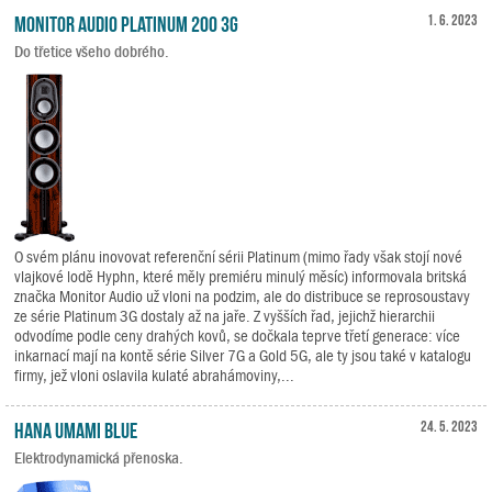
Monitor Audio Platinum 200 3G
1. 6. 2023
Do třetice všeho dobrého.
O svém plánu inovovat referenční sérii Platinum (mimo řady však stojí nové
vlajkové lodě Hyphn, které měly premiéru minulý měsíc) informovala britská
značka Monitor Audio už vloni na podzim, ale do distribuce se reprosoustavy
ze série Platinum 3G dostaly až na jaře. Z vyšších řad, jejichž hierarchii
odvodíme podle ceny drahých kovů, se dočkala teprve třetí generace: více
inkarnací mají na kontě série Silver 7G a Gold 5G, ale ty jsou také v katalogu
firmy, jež vloni oslavila kulaté abrahámoviny,...
HANA Umami Blue
24. 5. 2023
Elektrodynamická přenoska.