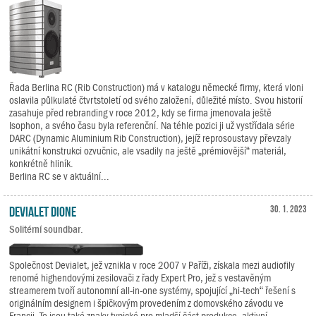
Řada Berlina RC (Rib Construction) má v katalogu německé firmy, která vloni
oslavila půlkulaté čtvrtstoletí od svého založení, důležité místo. Svou historií
zasahuje před rebranding v roce 2012, kdy se firma jmenovala ještě
Isophon, a svého času byla referenční. Na téhle pozici ji už vystřídala série
DARC (Dynamic Aluminium Rib Construction), jejíž reprosoustavy převzaly
unikátní konstrukci ozvučnic, ale vsadily na ještě „prémiovější“ materiál,
konkrétně hliník.
Berlina RC se v aktuální...
Devialet Dione
30. 1. 2023
Solitérní soundbar.
Společnost Devialet, jež vznikla v roce 2007 v Paříži, získala mezi audiofily
renomé highendovými zesilovači z řady Expert Pro, jež s vestavěným
streamerem tvoří autonomní all-in-one systémy, spojující „hi-tech“ řešení s
originálním designem i špičkovým provedením z domovského závodu ve
Francii. To jsou také znaky typické pro mladší část produkce, aktivní