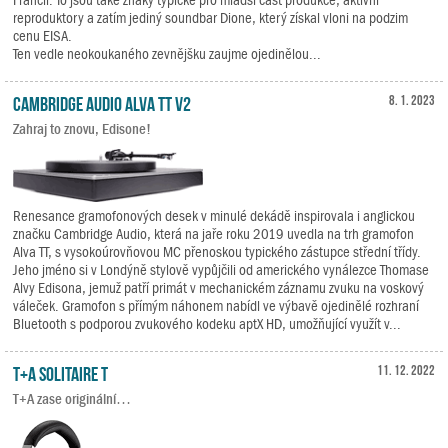
reproduktory a zatím jediný soundbar Dione, který získal vloni na podzim
cenu EISA.
Ten vedle neokoukaného zevnějšku zaujme ojedinělou...
Cambridge Audio Alva TT V2
8. 1. 2023
Zahraj to znovu, Edisone!
Renesance gramofonových desek v minulé dekádě inspirovala i anglickou
značku Cambridge Audio, která na jaře roku 2019 uvedla na trh gramofon
Alva TT, s vysokoúrovňovou MC přenoskou typického zástupce střední třídy.
Jeho jméno si v Londýně stylově vypůjčili od amerického vynálezce Thomase
Alvy Edisona, jemuž patří primát v mechanickém záznamu zvuku na voskový
váleček. Gramofon s přímým náhonem nabídl ve výbavě ojedinělé rozhraní
Bluetooth s podporou zvukového kodeku aptX HD, umožňující využít v...
T+A Solitaire T
11. 12. 2022
T+A zase originální…