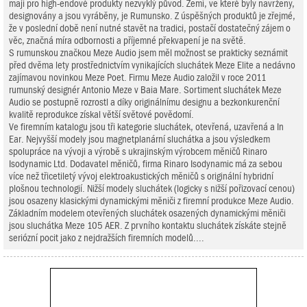
mají pro high-endové produkty nezvyklý původ. Zemí, ve které byly navrženy,
designovány a jsou vyráběny, je Rumunsko. Z úspěšných produktů je zřejmé,
že v poslední době není nutné stavět na tradici, postačí dostatečný zájem o
věc, značná míra odbornosti a příjemné překvapení je na světě.
S rumunskou značkou Meze Audio jsem měl možnost se prakticky seznámit
před dvěma lety prostřednictvím vynikajících sluchátek Meze Elite a nedávno
zajímavou novinkou Meze Poet. Firmu Meze Audio založil v roce 2011
rumunský designér Antonio Meze v Baia Mare. Sortiment sluchátek Meze
Audio se postupně rozrostl a díky originálnímu designu a bezkonkurenční
kvalitě reprodukce získal větší světové povědomí.
Ve firemním katalogu jsou tři kategorie sluchátek, otevřená, uzavřená a In
Ear. Nejvyšší modely jsou magnetplanární sluchátka a jsou výsledkem
spolupráce na vývoji a výrobě s ukrajinským výrobcem měničů Rinaro
Isodynamic Ltd. Dodavatel měničů, firma Rinaro Isodynamic má za sebou
více než třicetiletý vývoj elektroakustických měničů s originální hybridní
plošnou technologií. Nižší modely sluchátek (logicky s nižší pořizovací cenou)
jsou osazeny klasickými dynamickými měniči z firemní produkce Meze Audio.
Základním modelem otevřených sluchátek osazených dynamickými měniči
jsou sluchátka Meze 105 AER. Z prvního kontaktu sluchátek získáte stejně
seriózní pocit jako z nejdražších firemních modelů....