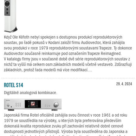
Když Ole Klifoth nebyl spokojen s dostupnou produkcí reproduktorových
soustav, po řadě pokusů v Kodani založil firmu Audiovector, která zahájila
svou produkci v roce 1979 reproduktorovými soustavami Trapeze. Ty dokonce
Audiovector současně reinkarnuje pod označením Trapeze Reimagined.
V katalogu firmy jsou v současné době dvě série reproduktorových soustav z
nichž ta vyšší má celkem osm základních modelů včetně vestaveb. Zdůrazňuji
základních, protož řada modelů má více modifikací....
Rotel S14
29. 4. 2024
Digitálně analogová kombinace.
Japonská firma Rotel oficiálně zahájila svou činnost v roce 1961 a od roku
1979 se soustředila na výrobky, u kterých byla preferována především
dokonalá kvalita reprodukce zvuku při zachování relativně dobré cenové
dostupnosti jednotlivých přístrojů. Výroba byla soustředěna do Japonska a