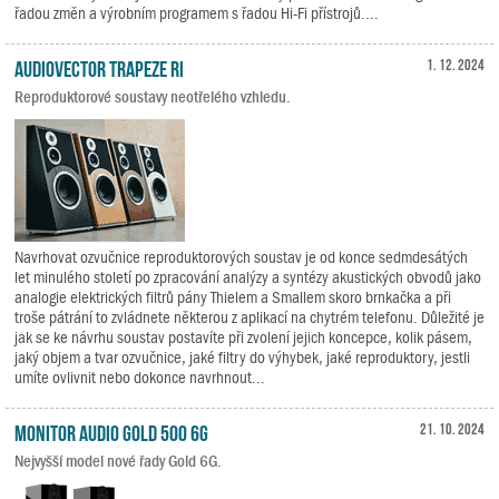
řadou změn a výrobním programem s řadou Hi-Fi přístrojů....
Audiovector Trapeze Ri
1. 12. 2024
Reproduktorové soustavy neotřelého vzhledu.
Navrhovat ozvučnice reproduktorových soustav je od konce sedmdesátých
let minulého století po zpracování analýzy a syntézy akustických obvodů jako
analogie elektrických filtrů pány Thielem a Smallem skoro brnkačka a při
troše pátrání to zvládnete některou z aplikací na chytrém telefonu. Důležité je
jak se ke návrhu soustav postavíte při zvolení jejich koncepce, kolik pásem,
jaký objem a tvar ozvučnice, jaké filtry do výhybek, jaké reproduktory, jestli
umíte ovlivnit nebo dokonce navrhnout...
Monitor Audio Gold 500 6G
21. 10. 2024
Nejvyšší model nové řady Gold 6G.