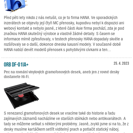
Před pěti lety nikdo z nás netušil, co je to firma HANA. Ve sporadických
inzerátech se objevily její čtyři MC přenosky, kupodivu nebyl k dispozici ani
webový kontakt a nebylo jasné, z které části Asie firma pochází, zda je pod
značkou HANA skutečný výrobce a vlastně žádné detaily. S časem se
informace mírně zpřesňovaly, v testech přenosky HANA dopadaly skvěle a
rozšiřovaly se o další, dokonce dneska luxusní modely. V současné době
HANA nabízí devět modelů přenosek s pohyblivými cívkami a ten...
ORB DF-01iA+
25. 4. 2023
Pec na rovnání vinylových gramofonových desek, aneb jen z rovné desky
dostanete Hi-Fi.
S renezancí gramofonových desek se vracíme také do historie a řadu
zajímavých záznamů nacházíme ve starších sbírkách nebo antikvariátech. A
tady se můžeme setkat s některými problémy. Jasně, zvykli jsme si na to, že z
desky musíme kartáčkem setřít viditelný prach a potlačit statický náboj.