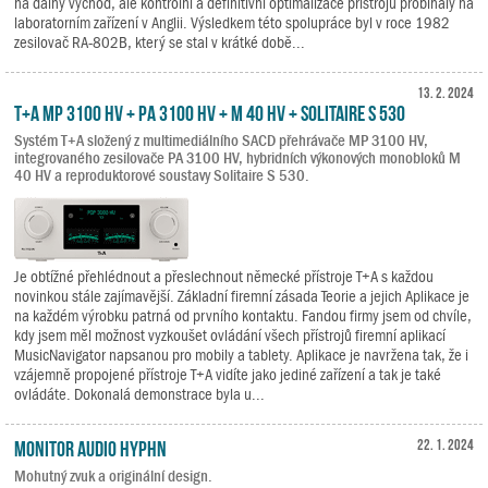
na dálný východ, ale kontrolní a definitivní optimalizace přístrojů probíhaly na
laboratorním zařízení v Anglii. Výsledkem této spolupráce byl v roce 1982
zesilovač RA-802B, který se stal v krátké době...
13. 2. 2024
T+A MP 3100 HV + PA 3100 HV + M 40 HV + Solitaire S 530
Systém T+A složený z multimediálního SACD přehrávače MP 3100 HV,
integrovaného zesilovače PA 3100 HV, hybridních výkonových monobloků M
40 HV a reproduktorové soustavy Solitaire S 530.
Je obtížné přehlédnout a přeslechnout německé přístroje T+A s každou
novinkou stále zajímavější. Základní firemní zásada Teorie a jejich Aplikace je
na každém výrobku patrná od prvního kontaktu. Fandou firmy jsem od chvíle,
kdy jsem měl možnost vyzkoušet ovládání všech přístrojů firemní aplikací
MusicNavigator napsanou pro mobily a tablety. Aplikace je navržena tak, že i
vzájemně propojené přístroje T+A vidíte jako jediné zařízení a tak je také
ovládáte. Dokonalá demonstrace byla u...
Monitor Audio Hyphn
22. 1. 2024
Mohutný zvuk a originální design.