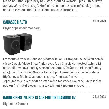
Máme nejrůznější přípravky na čištění hrotu od kartáčků, přes ultrazvukové
aparáty až po různé „slizy“, které nános na hrotu více či méně elegantně,
nebo rizikově odstraní. To, že kromě čistícího kartáčku...
Cabasse RIALTO
20. 3. 2023
Chytré třípásmové monitory.
Francouzská značka Cabasse představila loni v listopadu na největší domácí
výstavě Audio Video Show Paris novou řadu Classic Connected, zahrnující
aktuálně první dva modely s plnou podporou síťových funkcí. Jestliže malý
integrovaný zesilovač Abyss je třeba doplnit párem reprosoustav, aktivní
třípásmovky Rialto už autonomní stereofonní systém tvoří.
Jejich jméno je pro značku z bretaňského městečka Plouzané, které leží na
pobřeží Atlantského oceánu, jako vždy nějak spojené s vodou....
Gauder Berlina RC3 Black Edition Diamond DV
25. 2. 2023
High-end v černém.