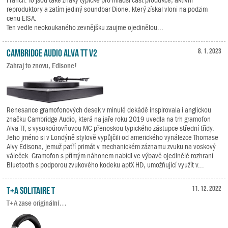
reproduktory a zatím jediný soundbar Dione, který získal vloni na podzim
cenu EISA.
Ten vedle neokoukaného zevnějšku zaujme ojedinělou...
Cambridge Audio Alva TT V2
8. 1. 2023
Zahraj to znovu, Edisone!
Renesance gramofonových desek v minulé dekádě inspirovala i anglickou
značku Cambridge Audio, která na jaře roku 2019 uvedla na trh gramofon
Alva TT, s vysokoúrovňovou MC přenoskou typického zástupce střední třídy.
Jeho jméno si v Londýně stylově vypůjčili od amerického vynálezce Thomase
Alvy Edisona, jemuž patří primát v mechanickém záznamu zvuku na voskový
váleček. Gramofon s přímým náhonem nabídl ve výbavě ojedinělé rozhraní
Bluetooth s podporou zvukového kodeku aptX HD, umožňující využít v...
T+A Solitaire T
11. 12. 2022
T+A zase originální…