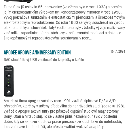
Firma Stax již oslavila 85. narozeniny (založena byla v roce 1938) a prvním
jejím elektrostatickým výrobkem byl kondenzátorový mikrofon v roce 1950.
Vývoj pokračoval unikátními elektrostatickými přenoskami a širokopásmovým
elektrostatickým reproduktorem. Od roku 1960 se vývoj soustředil na výrobu
elektrostatických sluchátek i když vedle toho byly výsledky vývoje realizovány
v několika kapacitních přenoskách s vysokofrekvenční modulací a dokonce
širokopásmovými reproduktorovými soustavami v roce...
Apogee Groove Anniversary Edition
15. 7. 2024
DAC sluchátkový USB zesilovač do kapsičky u košile.
Americká firma Apogee začala v roce 1991 vyrábět špičkové D/A a A/D
převodníky, které byly určeny především do nahrávacích studií (od roku 1981
vyrábělo Apogee aktivní filtry pro páskové digitální studiové magnetofony
Sony, Otari a Mitsubishi). To se vlastně příliš nezměnilo, navíc v poslední
době, kdy se seriózní studiová práce přesouvá ze studií také do notebooků,
jsou zajímavé i jednodušší, ale přesto kvalitní zvukové adaptéry.