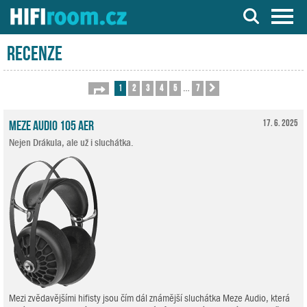
Server o Hi-Fi a AV technice
Recenze
1
2
3
4
5
7
Stránka
1
z
7
Další
…
Meze Audio 105 AER
17. 6. 2025
Nejen Drákula, ale už i sluchátka.
Mezi zvědavějšími hifisty jsou čím dál známější sluchátka Meze Audio, která