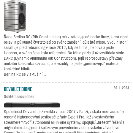
Řada Berlina RC (Rib Construction) má v katalogu německé firmy, která vloni
oslavila půlkulaté čtvrtstoletí od svého založení, důležité místo. Svou historií
zasahuje před rebranding v roce 2012, kdy se firma jmenovala ještě
Isophon, a svého času byla referenční. Na téhle pozici ji už vystřídala série
DARC (Dynamic Aluminium Rib Construction), jejíž reprosoustavy převzaly
unikátní konstrukci ozvučnic, ale vsadily na ještě „prémiovější“ materiál,
konkrétně hliník.
Berlina RC se v aktuální...
Devialet Dione
30. 1. 2023
Solitérní soundbar.
Společnost Devialet, jež vznikla v roce 2007 v Paříži, získala mezi audiofily
renomé highendovými zesilovači z řady Expert Pro, jež s vestavěným
streamerem tvoří autonomní all-in-one systémy, spojující „hi-tech“ řešení s
originálním designem i špičkovým provedením z domovského závodu ve
Francii. To jsou také znaky typické pro mladší část produkce, aktivní