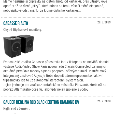
Máme nejrůznější přípravky na čištění hrotu od kartáčků, přes ultrazvukové
aparáty až po různé „slizy“, které nános na hrotu více či méně elegantně,
nebo rizikově odstraní. To, že kromě čistícího kartáčku...
Cabasse RIALTO
20. 3. 2023
Chytré třípásmové monitory.
Francouzská značka Cabasse představila loni v listopadu na největší domácí
výstavě Audio Video Show Paris novou řadu Classic Connected, zahrnující
aktuálně první dva modely s plnou podporou síťových funkcí. Jestliže malý
integrovaný zesilovač Abyss je třeba doplnit párem reprosoustav, aktivní
třípásmovky Rialto už autonomní stereofonní systém tvoří.
Jejich jméno je pro značku z bretaňského městečka Plouzané, které leží na
pobřeží Atlantského oceánu, jako vždy nějak spojené s vodou....
Gauder Berlina RC3 Black Edition Diamond DV
25. 2. 2023
High-end v černém.