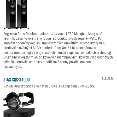
Anglickou firmu Monitor audio založil v roce 1972 Mo Iqbal, který s pár
techniky začal vývojem a výrobou reproduktorových soustav MA1. Po
krátkém období vývoje soustav osazených unikátními reproduktory KEF,
především oválnými B139 a středotónovými B110 s bextrénovou
membránou, zahájily vývoj vlastních měničů s aplikací aktuálních technologií.
Originální vývoj zahrnuje od kovových membrán vrchlíkových vysokotónových
měničů, sendviče keramiky a hořčíkové slitiny později dokonce
pozlacených,...
STAX SRS-X1000
2. 8. 2024
Set elektrostatických sluchátek SR-X1 s napáječem SRM-270S.