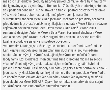
mají pro high-endové produkty nezvyklý původ. Zemí, ve které byly navrženy,
designovány a jsou vyráběny, je Rumunsko. Z úspěšných produktů je zřejmé,
že v poslední době není nutné stavět na tradici, postačí dostatečný zájem o
věc, značná míra odbornosti a příjemné překvapení je na světě.
S rumunskou značkou Meze Audio jsem měl možnost se prakticky seznámit
před dvěma lety prostřednictvím vynikajících sluchátek Meze Elite a nedávno
zajímavou novinkou Meze Poet. Firmu Meze Audio založil v roce 2011
rumunský designér Antonio Meze v Baia Mare. Sortiment sluchátek Meze
Audio se postupně rozrostl a díky originálnímu designu a bezkonkurenční
kvalitě reprodukce získal větší světové povědomí.
Ve firemním katalogu jsou tři kategorie sluchátek, otevřená, uzavřená a In
Ear. Nejvyšší modely jsou magnetplanární sluchátka a jsou výsledkem
spolupráce na vývoji a výrobě s ukrajinským výrobcem měničů Rinaro
Isodynamic Ltd. Dodavatel měničů, firma Rinaro Isodynamic má za sebou
více než třicetiletý vývoj elektroakustických měničů s originální hybridní
plošnou technologií. Nižší modely sluchátek (logicky s nižší pořizovací cenou)
jsou osazeny klasickými dynamickými měniči z firemní produkce Meze Audio.
Základním modelem otevřených sluchátek osazených dynamickými měniči
jsou sluchátka Meze 105 AER. Z prvního kontaktu sluchátek získáte stejně
seriózní pocit jako z nejdražších firemních modelů....