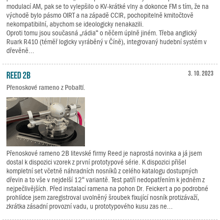
modulací AM, pak se to vylepšilo o KV-krátké vlny a dokonce FM s tím, že na
východě bylo pásmo OIRT a na západě CCIR, pochopitelně kmitočtově
nekompatibilní, abychom se ideologicky nenakazili.
Oproti tomu jsou současná „rádia“ o něčem úplně jiném. Třeba anglický
Ruark R410 (téměř logicky vyráběný v Číně), integrovaný hudební systém v
dřevěně...
Reed 2B
3. 10. 2023
Přenoskové rameno z Pobaltí.
Přenoskové rameno 2B litevské firmy Reed je naprostá novinka a já jsem
dostal k dispozici vzorek z první prototypové série. K dispozici přišel
kompletní set včetně náhradních nosníků z celého katalogu dostupných
dřevin a to vše v nejdelší 12“ variantě. Test patří nedopatřením k jedněm z
nejpečlivějších. Před instalací ramena na pohon Dr. Feickert a po podrobné
prohlídce jsem zaregistroval uvolněný šroubek fixující nosník protizávaží,
zkrátka zásadní provozní vadu, u prototypového kusu zas ne...