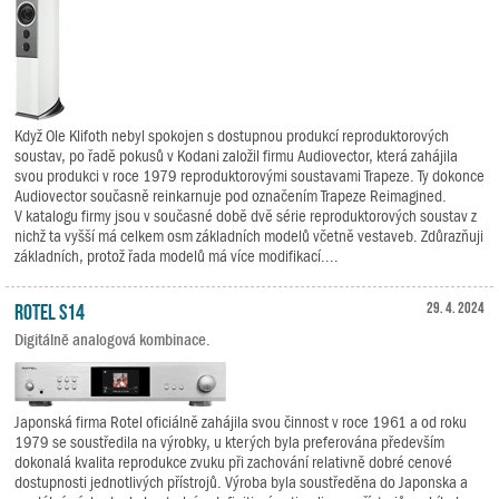
Když Ole Klifoth nebyl spokojen s dostupnou produkcí reproduktorových
soustav, po řadě pokusů v Kodani založil firmu Audiovector, která zahájila
svou produkci v roce 1979 reproduktorovými soustavami Trapeze. Ty dokonce
Audiovector současně reinkarnuje pod označením Trapeze Reimagined.
V katalogu firmy jsou v současné době dvě série reproduktorových soustav z
nichž ta vyšší má celkem osm základních modelů včetně vestaveb. Zdůrazňuji
základních, protož řada modelů má více modifikací....
Rotel S14
29. 4. 2024
Digitálně analogová kombinace.
Japonská firma Rotel oficiálně zahájila svou činnost v roce 1961 a od roku
1979 se soustředila na výrobky, u kterých byla preferována především
dokonalá kvalita reprodukce zvuku při zachování relativně dobré cenové
dostupnosti jednotlivých přístrojů. Výroba byla soustředěna do Japonska a