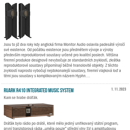
Jsou to již dva roky kdy anglická firma Monitor Audio oslavila padesáté výročí
své existence. Od počátku existence jsou předmětem vývoje a výroby
především reproduktorové soustavy určené pro kvalitní poslech. Většina
firemní produkce designově nevybočuje ze standardních zvyklostí, zkrátka
reproduktorové soustavy připomínají běžné hranolovité objekty. Z těchto
zvyklostí naprosto vybočují nejdokonalejší soustavy, firemní vlajková loď a
těmi jsou soustavy s komplikovaným názvem Hyphn....
Ruark R410 Integrated Music System
1. 11. 2023
Kam se hrabe dráťák.
Dráťák bylo rádio po drátě, které mělo jediný unifikovaný státní program,
první tranzistorová rádia „uměla pouze“ střední vlny SV s amplitudovou