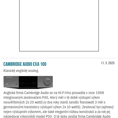
Cambridge Audio EXA 100
11. 3. 2025
Klasický anglický analog.
Anglická firma Cambridge Audio se na Hi-Fi trhu prosadila v roce 1968
integrovaným zesilovačem P40, který měl v té době výstupní výkon
neuvěřitelných 2x 20 wattů (o dva roky starší Jandův Transiwatt 3 měl s
germaniovými tranzistory výstupní výkon 2x 10 wattů). Zesilovač byl zajímavý
nejen výstupním výkonem, ale také elegantní nízkou konstrukcí a za rok jej
následoval výkonnější model P50. O té doby prošla firma Cambridge Audio