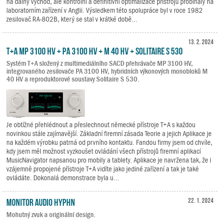
na dálný východ, ale kontrolní a definitivní optimalizace přístrojů probíhaly na
laboratorním zařízení v Anglii. Výsledkem této spolupráce byl v roce 1982
zesilovač RA-802B, který se stal v krátké době...
13. 2. 2024
T+A MP 3100 HV + PA 3100 HV + M 40 HV + Solitaire S 530
Systém T+A složený z multimediálního SACD přehrávače MP 3100 HV,
integrovaného zesilovače PA 3100 HV, hybridních výkonových monobloků M
40 HV a reproduktorové soustavy Solitaire S 530.
Je obtížné přehlédnout a přeslechnout německé přístroje T+A s každou
novinkou stále zajímavější. Základní firemní zásada Teorie a jejich Aplikace je
na každém výrobku patrná od prvního kontaktu. Fandou firmy jsem od chvíle,
kdy jsem měl možnost vyzkoušet ovládání všech přístrojů firemní aplikací
MusicNavigator napsanou pro mobily a tablety. Aplikace je navržena tak, že i
vzájemně propojené přístroje T+A vidíte jako jediné zařízení a tak je také
ovládáte. Dokonalá demonstrace byla u...
Monitor Audio Hyphn
22. 1. 2024
Mohutný zvuk a originální design.