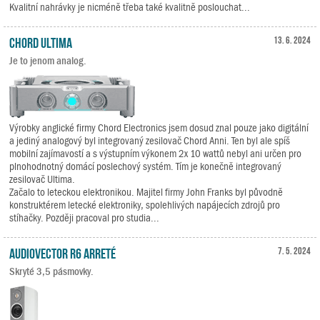
Kvalitní nahrávky je nicméně třeba také kvalitně poslouchat...
Chord Ultima
13. 6. 2024
Je to jenom analog.
Výrobky anglické firmy Chord Electronics jsem dosud znal pouze jako digitální
a jediný analogový byl integrovaný zesilovač Chord Anni. Ten byl ale spíš
mobilní zajímavostí a s výstupním výkonem 2x 10 wattů nebyl ani určen pro
plnohodnotný domácí poslechový systém. Tím je konečně integrovaný
zesilovač Ultima.
Začalo to leteckou elektronikou. Majitel firmy John Franks byl původně
konstruktérem letecké elektroniky, spolehlivých napájecích zdrojů pro
stíhačky. Později pracoval pro studia...
Audiovector R6 Arreté
7. 5. 2024
Skryté 3,5 pásmovky.