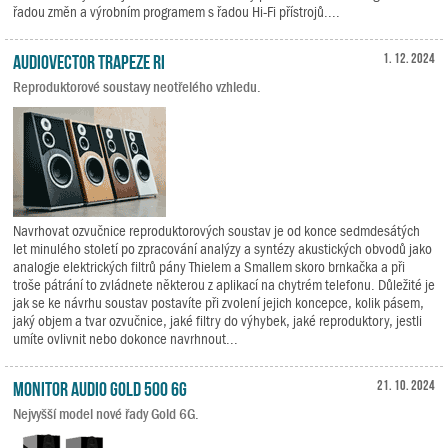
řadou změn a výrobním programem s řadou Hi-Fi přístrojů....
Audiovector Trapeze Ri
1. 12. 2024
Reproduktorové soustavy neotřelého vzhledu.
Navrhovat ozvučnice reproduktorových soustav je od konce sedmdesátých
let minulého století po zpracování analýzy a syntézy akustických obvodů jako
analogie elektrických filtrů pány Thielem a Smallem skoro brnkačka a při
troše pátrání to zvládnete některou z aplikací na chytrém telefonu. Důležité je
jak se ke návrhu soustav postavíte při zvolení jejich koncepce, kolik pásem,
jaký objem a tvar ozvučnice, jaké filtry do výhybek, jaké reproduktory, jestli
umíte ovlivnit nebo dokonce navrhnout...
Monitor Audio Gold 500 6G
21. 10. 2024
Nejvyšší model nové řady Gold 6G.