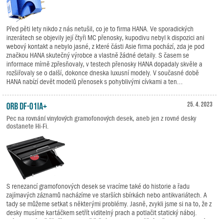
Před pěti lety nikdo z nás netušil, co je to firma HANA. Ve sporadických
inzerátech se objevily její čtyři MC přenosky, kupodivu nebyl k dispozici ani
webový kontakt a nebylo jasné, z které části Asie firma pochází, zda je pod
značkou HANA skutečný výrobce a vlastně žádné detaily. S časem se
informace mírně zpřesňovaly, v testech přenosky HANA dopadaly skvěle a
rozšiřovaly se o další, dokonce dneska luxusní modely. V současné době
HANA nabízí devět modelů přenosek s pohyblivými cívkami a ten...
ORB DF-01iA+
25. 4. 2023
Pec na rovnání vinylových gramofonových desek, aneb jen z rovné desky
dostanete Hi-Fi.
S renezancí gramofonových desek se vracíme také do historie a řadu
zajímavých záznamů nacházíme ve starších sbírkách nebo antikvariátech. A
tady se můžeme setkat s některými problémy. Jasně, zvykli jsme si na to, že z
desky musíme kartáčkem setřít viditelný prach a potlačit statický náboj.