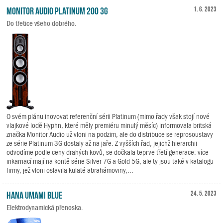
Monitor Audio Platinum 200 3G
1. 6. 2023
Do třetice všeho dobrého.
O svém plánu inovovat referenční sérii Platinum (mimo řady však stojí nové
vlajkové lodě Hyphn, které měly premiéru minulý měsíc) informovala britská
značka Monitor Audio už vloni na podzim, ale do distribuce se reprosoustavy
ze série Platinum 3G dostaly až na jaře. Z vyšších řad, jejichž hierarchii
odvodíme podle ceny drahých kovů, se dočkala teprve třetí generace: více
inkarnací mají na kontě série Silver 7G a Gold 5G, ale ty jsou také v katalogu
firmy, jež vloni oslavila kulaté abrahámoviny,...
HANA Umami Blue
24. 5. 2023
Elektrodynamická přenoska.