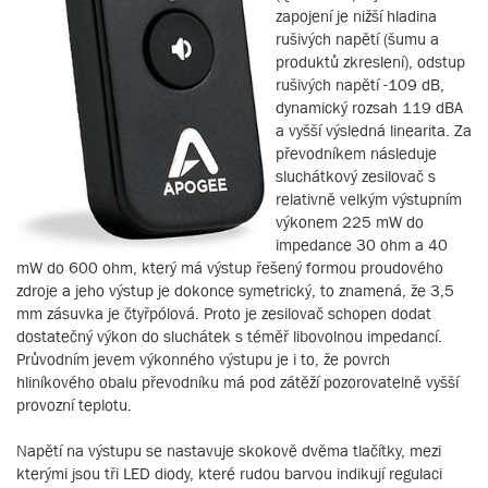
zapojení je nižší hladina
rušivých napětí (šumu a
produktů zkreslení), odstup
rušivých napětí -109 dB,
dynamický rozsah 119 dBA
a vyšší výsledná linearita. Za
převodníkem následuje
sluchátkový zesilovač s
relativně velkým výstupním
výkonem 225 mW do
impedance 30 ohm a 40
mW do 600 ohm, který má výstup řešený formou proudového
zdroje a jeho výstup je dokonce symetrický, to znamená, že 3,5
mm zásuvka je čtyřpólová. Proto je zesilovač schopen dodat
dostatečný výkon do sluchátek s téměř libovolnou impedancí.
Průvodním jevem výkonného výstupu je i to, že povrch
hliníkového obalu převodníku má pod zátěží pozorovatelně vyšší
provozní teplotu.
Napětí na výstupu se nastavuje skokově dvěma tlačítky, mezi
kterými jsou tři LED diody, které rudou barvou indikují regulaci