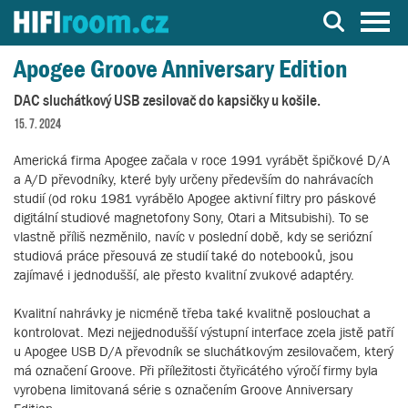
Server o Hi-Fi a AV technice
Apogee Groove Anniversary Edition
DAC sluchátkový USB zesilovač do kapsičky u košile.
15. 7. 2024
Americká firma Apogee začala v roce 1991 vyrábět špičkové D/A
a A/D převodníky, které byly určeny především do nahrávacích
studií (od roku 1981 vyrábělo Apogee aktivní filtry pro páskové
digitální studiové magnetofony Sony, Otari a Mitsubishi). To se
vlastně příliš nezměnilo, navíc v poslední době, kdy se seriózní
studiová práce přesouvá ze studií také do notebooků, jsou
zajímavé i jednodušší, ale přesto kvalitní zvukové adaptéry.
Kvalitní nahrávky je nicméně třeba také kvalitně poslouchat a
kontrolovat. Mezi nejjednodušší výstupní interface zcela jistě patří
u Apogee USB D/A převodník se sluchátkovým zesilovačem, který
má označení Groove. Při příležitosti čtyřicátého výročí firmy byla
vyrobena limitovaná série s označením Groove Anniversary