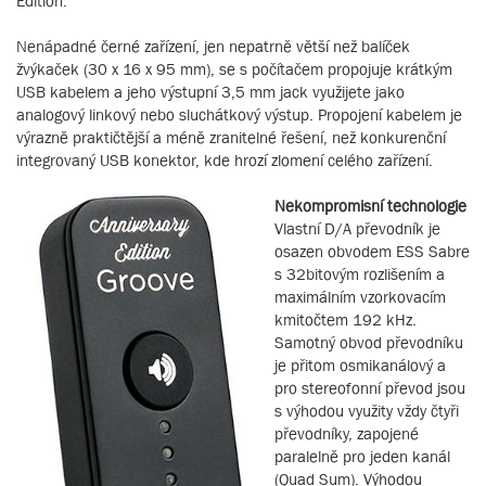
Edition.
Nenápadné černé zařízení, jen nepatrně větší než balíček
žvýkaček (30 x 16 x 95 mm), se s počítačem propojuje krátkým
USB kabelem a jeho výstupní 3,5 mm jack využijete jako
analogový linkový nebo sluchátkový výstup. Propojení kabelem je
výrazně praktičtější a méně zranitelné řešení, než konkurenční
integrovaný USB konektor, kde hrozí zlomení celého zařízení.
Nekompromisní technologie
Vlastní D/A převodník je
osazen obvodem ESS Sabre
s 32bitovým rozlišením a
maximálním vzorkovacím
kmitočtem 192 kHz.
Samotný obvod převodníku
je přitom osmikanálový a
pro stereofonní převod jsou
s výhodou využity vždy čtyři
převodníky, zapojené
paralelně pro jeden kanál
(Quad Sum). Výhodou