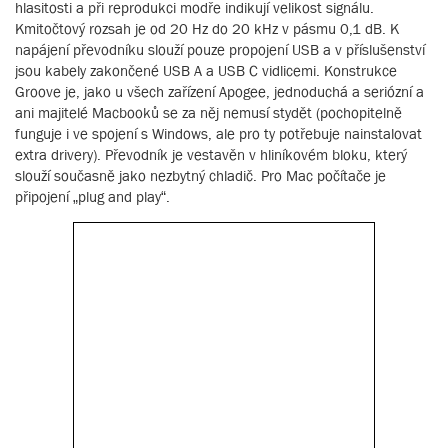
hlasitosti a při reprodukci modře indikují velikost signálu.
Kmitočtový rozsah je od 20 Hz do 20 kHz v pásmu 0,1 dB. K
napájení převodníku slouží pouze propojení USB a v příslušenství
jsou kabely zakončené USB A a USB C vidlicemi. Konstrukce
Groove je, jako u všech zařízení Apogee, jednoduchá a seriózní a
ani majitelé Macbooků se za něj nemusí stydět (pochopitelně
funguje i ve spojení s Windows, ale pro ty potřebuje nainstalovat
extra drivery). Převodník je vestavěn v hliníkovém bloku, který
slouží současně jako nezbytný chladič. Pro Mac počítače je
připojení „plug and play“.