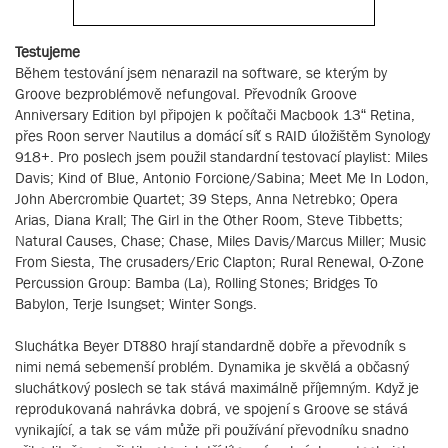
Testujeme
Během testování jsem nenarazil na software, se kterým by
Groove bezproblémově nefungoval. Převodník Groove
Anniversary Edition byl připojen k počítači Macbook 13“ Retina,
přes Roon server Nautilus a domácí síť s RAID úložištěm Synology
918+. Pro poslech jsem použil standardní testovací playlist: Miles
Davis; Kind of Blue, Antonio Forcione/Sabina; Meet Me In Lodon,
John Abercrombie Quartet; 39 Steps, Anna Netrebko; Opera
Arias, Diana Krall; The Girl in the Other Room, Steve Tibbetts;
Natural Causes, Chase; Chase, Miles Davis/Marcus Miller; Music
From Siesta, The crusaders/Eric Clapton; Rural Renewal, O-Zone
Percussion Group: Bamba (La), Rolling Stones; Bridges To
Babylon, Terje Isungset; Winter Songs.
Sluchátka Beyer DT880 hrají standardně dobře a převodník s
nimi nemá sebemenší problém. Dynamika je skvělá a občasný
sluchátkový poslech se tak stává maximálně příjemným. Když je
reprodukovaná nahrávka dobrá, ve spojení s Groove se stává
vynikající, a tak se vám může při používání převodníku snadno