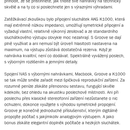
přihodit, že se přistihnete, jak třídíte své nahrávky na technicky
skvělé a na ty co si poslechnete jen s výraznými výhradami.
Zatěžkávací zkouškou bylo připojení sluchátek AKG K1000, která
mají extrémně nízkou impedanci, umožňují symetrické připojení a
vyžadují vlastní, relativně výkonný zesilovač a ze standardního
sluchátkového výstupu obvykle moc nezahrají. S Groove se dají
plně využívat a ani nemusí být úroveň hlasitosti nastavena na
maximum, na výstupu zůstává dostatečná rezerva. Když je
nahrávka kvalitní, není co dodávat. Spektrálně vyvážený poslech,
s výborným rozlišením a jemnými detaily.
Spojení NAS s výbornými nahrávkami, Macbook, Groove a K1000
se tak může směle zařadit mezi špičková reprodukční zařízení. Za
rozumné peníze získáte přenosnou sestavu, fungující skvěle
kdekoliv, bez ohledu na akustiku poslechové místnosti. Ani při
poslechu přes klasické stereofonní zařízení nezůstanete o nic
ochuzeni, dokonce využijete s výhodou symetrické propojení.
Groove je konečně jednoduché příslušenství, kterým digitálně
propojíte počítač s jakýmkoliv analogovým výstupem. A jako
bonus získáte elegantní doplněk počítače a hezkých sluchátek.