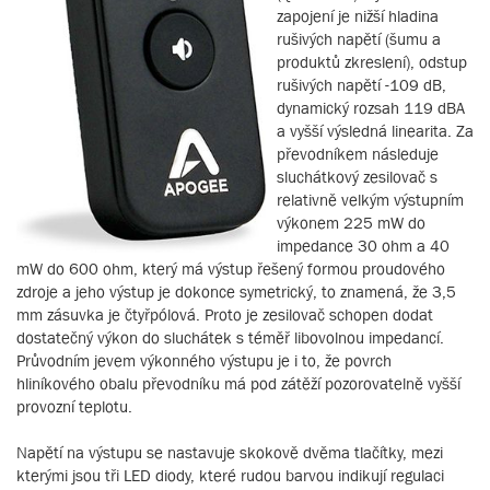
zapojení je nižší hladina
rušivých napětí (šumu a
produktů zkreslení), odstup
rušivých napětí -109 dB,
dynamický rozsah 119 dBA
a vyšší výsledná linearita. Za
převodníkem následuje
sluchátkový zesilovač s
relativně velkým výstupním
výkonem 225 mW do
impedance 30 ohm a 40
mW do 600 ohm, který má výstup řešený formou proudového
zdroje a jeho výstup je dokonce symetrický, to znamená, že 3,5
mm zásuvka je čtyřpólová. Proto je zesilovač schopen dodat
dostatečný výkon do sluchátek s téměř libovolnou impedancí.
Průvodním jevem výkonného výstupu je i to, že povrch
hliníkového obalu převodníku má pod zátěží pozorovatelně vyšší
provozní teplotu.
Napětí na výstupu se nastavuje skokově dvěma tlačítky, mezi
kterými jsou tři LED diody, které rudou barvou indikují regulaci