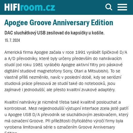
Server o Hi-Fi a AV technice
Apogee Groove Anniversary Edition
DAC sluchátkový USB zesilovač do kapsičky u košile.
15. 7. 2024
Americká firma Apogee začala v roce 1991 vyrábět špičkové D/A
a A/D převodníky, které byly určeny především do nahrávacích
studií (od roku 1981 vyrábělo Apogee aktivní filtry pro páskové
digitální studiové magnetofony Sony, Otari a Mitsubishi). To se
vlastně příliš nezměnilo, navíc v poslední době, kdy se seriózní
studiová práce přesouvá ze studií také do notebooků, jsou
zajímavé i jednodušší, ale přesto kvalitní zvukové adaptéry.
Kvalitní nahrávky je nicméně třeba také kvalitně poslouchat a
kontrolovat. Mezi nejjednodušší výstupní interface zcela jistě patří
u Apogee USB D/A převodník se sluchátkovým zesilovačem, který
má označení Groove. Při příležitosti čtyřicátého výročí firmy byla
vyrobena limitovaná série s označením Groove Anniversary