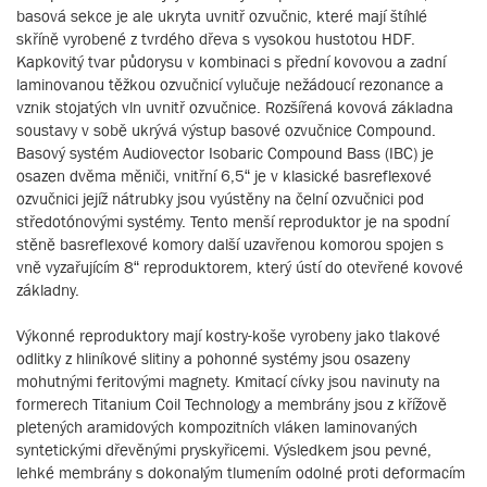
basová sekce je ale ukryta uvnitř ozvučnic, které mají štíhlé
skříně vyrobené z tvrdého dřeva s vysokou hustotou HDF.
Kapkovitý tvar půdorysu v kombinaci s přední kovovou a zadní
laminovanou těžkou ozvučnicí vylučuje nežádoucí rezonance a
vznik stojatých vln uvnitř ozvučnice. Rozšířená kovová základna
soustavy v sobě ukrývá výstup basové ozvučnice Compound.
Basový systém Audiovector Isobaric Compound Bass (IBC) je
osazen dvěma měniči, vnitřní 6,5“ je v klasické basreflexové
ozvučnici jejíž nátrubky jsou vyústěny na čelní ozvučnici pod
středotónovými systémy. Tento menší reproduktor je na spodní
stěně basreflexové komory další uzavřenou komorou spojen s
vně vyzařujícím 8“ reproduktorem, který ústí do otevřené kovové
základny.
Výkonné reproduktory mají kostry-koše vyrobeny jako tlakové
odlitky z hliníkové slitiny a pohonné systémy jsou osazeny
mohutnými feritovými magnety. Kmitací cívky jsou navinuty na
formerech Titanium Coil Technology a membrány jsou z křížově
pletených aramidových kompozitních vláken laminovaných
syntetickými dřevěnými pryskyřicemi. Výsledkem jsou pevné,
lehké membrány s dokonalým tlumením odolné proti deformacím