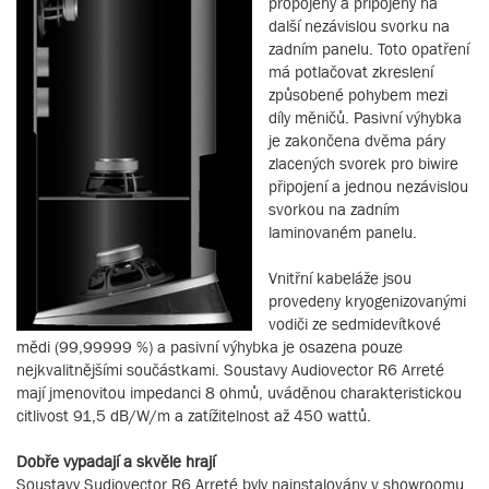
propojeny a připojeny na
další nezávislou svorku na
zadním panelu. Toto opatření
má potlačovat zkreslení
způsobené pohybem mezi
díly měničů. Pasivní výhybka
je zakončena dvěma páry
zlacených svorek pro biwire
připojení a jednou nezávislou
svorkou na zadním
laminovaném panelu.
Vnitřní kabeláže jsou
provedeny kryogenizovanými
vodiči ze sedmidevítkové
mědi (99,99999 %) a pasivní výhybka je osazena pouze
nejkvalitnějšími součástkami. Soustavy Audiovector R6 Arreté
mají jmenovitou impedanci 8 ohmů, uváděnou charakteristickou
citlivost 91,5 dB/W/m a zatížitelnost až 450 wattů.
Dobře vypadají a skvěle hrají
Soustavy Sudiovector R6 Arreté byly nainstalovány v showroomu