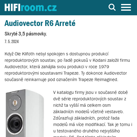
Server o Hi-Fi a AV technice
Audiovector R6 Arreté
Skryté 3,5 pásmovky.
7. 5. 2024
Když Ole Klifoth nebyl spokojen s dostupnou produkcí
reproduktorových soustav, po řadě pokusů v Kodani založil firmu
Audiovector, která zahájila svou produkci v roce 1979
reproduktorovými soustavami Trapeze. Ty dokonce Audiovector
současně reinkarnuje pod označením Trapeze Reimagined.
V katalogu firmy jsou v současné době
dvě série reproduktorových soustav z
nichž ta vyšší má celkem osm
základních modelů včetně vestaveb.
Zdůrazňuji základních, protož řada
modelů má více modifikací. Tak je tomu i
u testovaného druhého nejvyššího