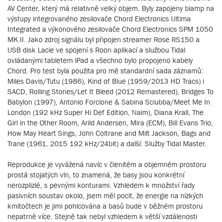
AV Center, který má relativně velký objem. Byly zapojeny biamp na
výstupy integrovaného zesilovače Chord Electronics Ultima
Integrated a výkonového zesilovače Chord Electronics SPM 1050
MK II. Jako zdroj signálu byl připojen streamer Rose RS150 a
USB disk Lacie ve spojení s Roon aplikací a službou Tidal
ovládanými tabletem iPad a všechno bylo propojeno kabely
Chord. Pro test byla použita pro mě standardní sada záznamů:
Miles Davis/Tutu (1986), Kind of Blue (1959/2013 HD Tracs) i
SACD, Rolling Stones/Let It Bleed (2012 Remastered), Bridges To
Babylon (1997), Antonio Forcione & Sabina Sciubba/Meet Me In
London (192 kHz Super Hi Def Edition, Naim), Diana Krall, The
Girl in the Other Room, Arild Andersen, Mira (ECM), Bill Evans Trio,
How May Heart Sings, John Coltrane and Milt Jackson, Bags and
Trane (1961, 2015 192 kHz/24bit) a další. Služby Tidal Master.
Reprodukce je vyvážená navíc v členitém a objemném prostoru
prostá stojatých vln, to znamená, že basy jsou konkrétní
nerozplizlé, s pevnými konturami. Vzhledem k množství řady
pasivních soustav okolo, jsem měl pocit, že energie na nízkých
kmitočtech je jimi pohlcována a basů bude v běžném prostoru
nepatrně více. Stejně tak nebyl vzhledem k větší vzdálenosti