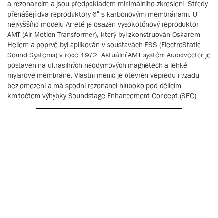
a rezonancím a jsou předpokladem minimálního zkreslení. Středy
přenášejí dva reproduktory 6“ s karbonovými membránami. U
nejvyššího modelu Arreté je osazen vysokotónový reproduktor
AMT (Air Motion Transformer), který byl zkonstruován Oskarem
Heilem a poprvé byl aplikován v soustavách ESS (ElectroStatic
Sound Systems) v roce 1972. Aktuální AMT systém Audiovector je
postaven na ultrasilných neodymových magnetech a lehké
mylarové membráně. Vlastní měnič je otevřen vepředu i vzadu
bez omezení a má spodní rezonanci hluboko pod dělícím
kmitočtem výhybky Soundstage Enhancement Concept (SEC).