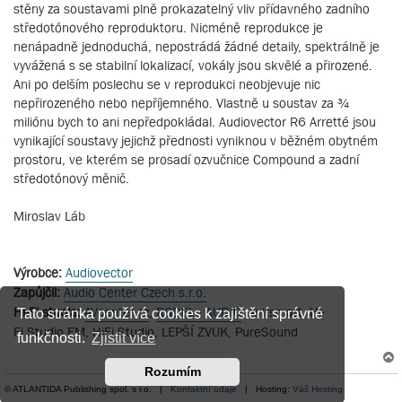
stěny za soustavami plně prokazatelný vliv přídavného zadního
středotónového reproduktoru. Nicméně reprodukce je
nenápadně jednoduchá, nepostrádá žádné detaily, spektrálně je
vyvážená s se stabilní lokalizací, vokály jsou skvělé a přirozené.
Ani po delším poslechu se v reprodukci neobjevuje nic
nepřirozeného nebo nepříjemného. Vlastně u soustav za ¾
miliónu bych to ani nepředpokládal. Audiovector R6 Arretté jsou
vynikající soustavy jejichž přednosti vyniknou v běžném obytném
prostoru, ve kterém se prosadí ozvučnice Compound a zadní
středotónový měnič.
Miroslav Láb
Výrobce:
Audiovector
Zapůjčil:
Audio Center Czech s.r.o.
Hi-Fi studia:
AVcenter.cz
,
RODEL - AUDIO
, Avitsmart, Hi-
Tato stránka používá cookies k zajištění správné
Fi Studio FM, HiFi Studio, LEPŠÍ ZVUK, PureSound
funkčnosti.
Zjistit více
Rozumím
© ATLANTIDA Publishing spol. s r.o. |
Kontaktní údaje
| Hosting:
Váš Hosting