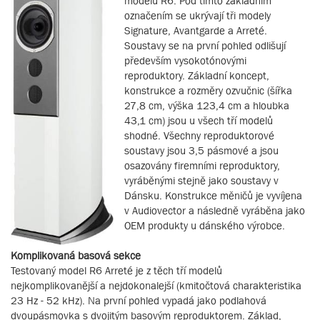
modelu R6. Pod tímto základním
označením se ukrývají tři modely
Signature, Avantgarde a Arreté.
Soustavy se na první pohled odlišují
především vysokotónovými
reproduktory. Základní koncept,
konstrukce a rozměry ozvučnic (šířka
27,8 cm, výška 123,4 cm a hloubka
43,1 cm) jsou u všech tří modelů
shodné. Všechny reproduktorové
soustavy jsou 3,5 pásmové a jsou
osazovány firemními reproduktory,
vyráběnými stejně jako soustavy v
Dánsku. Konstrukce měničů je vyvíjena
v Audiovector a následně vyráběna jako
OEM produkty u dánského výrobce.
Komplikovaná basová sekce
Testovaný model R6 Arreté je z těch tří modelů
nejkomplikovanější a nejdokonalejší (kmitočtová charakteristika
23 Hz - 52 kHz). Na první pohled vypadá jako podlahová
dvoupásmovka s dvojitým basovým reproduktorem. Základ,