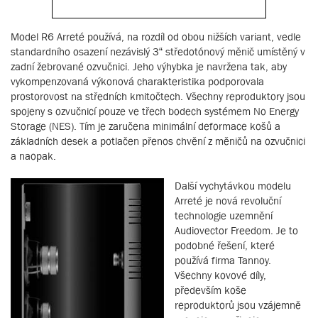
Model R6 Arreté používá, na rozdíl od obou nižších variant, vedle
standardního osazení nezávislý 3“ středotónový měnič umístěný v
zadní žebrované ozvučnici. Jeho výhybka je navržena tak, aby
vykompenzovaná výkonová charakteristika podporovala
prostorovost na středních kmitočtech. Všechny reproduktory jsou
spojeny s ozvučnicí pouze ve třech bodech systémem No Energy
Storage (NES). Tím je zaručena minimální deformace košů a
základních desek a potlačen přenos chvění z měničů na ozvučnici
a naopak.
Další vychytávkou modelu
Arreté je nová revoluční
technologie uzemnění
Audiovector Freedom. Je to
podobné řešení, které
používá firma Tannoy.
Všechny kovové díly,
především koše
reproduktorů jsou vzájemně