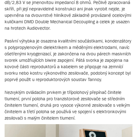
dB/2,83 V se jmenovitou impedancí 8 ohmů. Pečlivě zpracovaná
skříň, při její nepravidelné konstrukci ani jinak vyrobit nejde, je
upevněna na dvouvrstvé hliníkové základně provázané ocelovými
kuličkami DMD Double Mechanical Decoupling a celek je usazen
na hrotech Audiovector.
Pasívní výhybka je osazena kvalitními součástkami, kondenzátory
s polypropylenovým dielektrikem a měděnými elektrodami, navíc
ošetřenými kryogenizací, je zakončena na dvou párech masivních
svorek umožňujících biwire zapojení. Pátá svorka je zapojena na
kovové části reproduktorů a kabelem se připojuje na zemnící
svorku nebo kostru výkonového zesilovače, podobný koncept byl
poprvé použit u reproduktorových soustav Tannoy.
Nezvyklým ovládacím prvkem je třípolohový přepínač činitele
tlumení, první poloha pro tranzistorové zesilovače se středním
činitelem tlumení, druhá pro vysoce výkonné zesilovače s velkým
činitelem a třetí poloha se používá ve spojení s elektronkovými
zesilovači s malým činitelem tlumení.