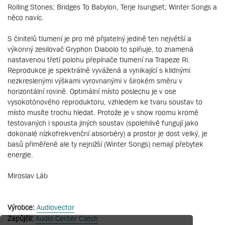
Rolling Stones; Bridges To Babylon, Terje Isungset; Winter Songs a
něco navíc.
S činitelů tlumení je pro mě přijatelný jedině ten největší a
výkonný zesilovač Gryphon Diabolo to splňuje, to znamená
nastavenou třetí polohu přepínače tlumení na Trapeze Ri.
Reprodukce je spektrálně vyvážená a vynikající s klidnými
nezkreslenými výškami vyrovnanými v širokém směru v
horizontální rovině. Optimální místo poslechu je v ose
vysokotónového reproduktoru, vzhledem ke tvaru soustav to
místo musíte trochu hledat. Protože je v show roomu kromě
testovaných i spousta jiných soustav (spolehlivě fungují jako
dokonalé nízkofrekvenční absorbéry) a prostor je dost velký, je
basů přiměřeně ale ty nejnižší (Winter Songs) nemají přebytek
energie.
Miroslav Láb
Výrobce:
Audiovector
Zapůjčil:
Audio Center Czech