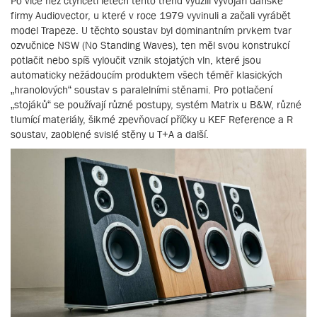
Po více než čtyřiceti letech tento trend využili vývojáři dánské
firmy Audiovector, u které v roce 1979 vyvinuli a začali vyrábět
model Trapeze. U těchto soustav byl dominantním prvkem tvar
ozvučnice NSW (No Standing Waves), ten měl svou konstrukcí
potlačit nebo spíš vyloučit vznik stojatých vln, které jsou
automaticky nežádoucím produktem všech téměř klasických
„hranolových“ soustav s paralelními stěnami. Pro potlačení
„stojáků“ se používají různé postupy, systém Matrix u B&W, různé
tlumící materiály, šikmé zpevňovací příčky u KEF Reference a R
soustav, zaoblené svislé stěny u T+A a další.