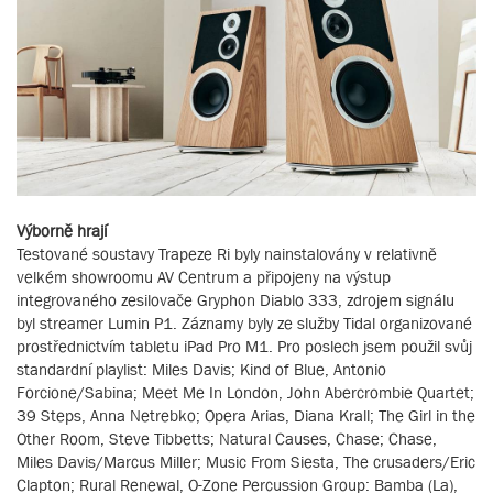
Výborně hrají
Testované soustavy Trapeze Ri byly nainstalovány v relativně
velkém showroomu AV Centrum a připojeny na výstup
integrovaného zesilovače Gryphon Diablo 333, zdrojem signálu
byl streamer Lumin P1. Záznamy byly ze služby Tidal organizované
prostřednictvím tabletu iPad Pro M1. Pro poslech jsem použil svůj
standardní playlist: Miles Davis; Kind of Blue, Antonio
Forcione/Sabina; Meet Me In London, John Abercrombie Quartet;
39 Steps, Anna Netrebko; Opera Arias, Diana Krall; The Girl in the
Other Room, Steve Tibbetts; Natural Causes, Chase; Chase,
Miles Davis/Marcus Miller; Music From Siesta, The crusaders/Eric
Clapton; Rural Renewal, O-Zone Percussion Group: Bamba (La),