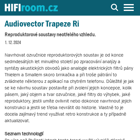
Server o Hi-Fi a AV technice
Audiovector Trapeze Ri
Reproduktorové soustavy neotřelého vzhledu.
1. 12. 2024
Navrhovat ozvučnice reproduktorových soustav je od konce
sedmdesátých let minulého století po zpracování analýzy a
syntézy akustických obvodů jako analogie elektrických filtrů pány
Thielem a Smallem skoro brnkačka a při troše pátrání to
zvládnete některou z aplikací na chytrém telefonu. Důležité je jak
se ke návrhu soustav postavíte při zvolení jejich koncepce, kolik
pásem, jaký objem a tvar ozvučnice, jaké filtry do výhybek, jaké
reproduktory, jestli umíte ovlivnit nebo dokonce navrhnout jejich
konstrukci a jestli se třeba nevrátit do historie. Vlastně to je
docela zajímavý trend využívat retro konstrukce a ty případně
aktualizovat.
Seznam technologií