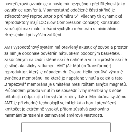
basreflexová ozvučnice a navíc má bezpečnou přetížitelnost jako
ozvučnice uzavřená. V samostatné oddělené části skříně je
středotónový reproduktor o průměru 5“. Všechny tři dynamické
reproduktory mají LCC (Low Compression Concept) konstrukci
zaručující maximální lineární výchylku membrán s minimálním
zkreslením i při vyšším zatížení.
AMT vysokotónový systém má otevřený akustický obvod a prostor
za ním je dokonale odvětrán nátrubkem podobným basreflexu,
zakončeným na zadní stěně skříně nahoře a vnitřní prostor skříně
je silně akusticky zatlumen. AMT (Air Motion Transformer)
reproduktor, který je nápadem dr. Oscara Heila používá výrazně
zvlněnou membránu, na které je napařeno vinutí a celek a tato
„trapézová“ membrána je umístěna mezi roštem silných magnetů.
Průchodem proudu vinutím se sousední vlny membrány k sobě
přitahují a odpuzují a tím vytváří změny tlaku. Membrána systému
AMT je při vhodné technologii velmi lehká a horní přenášený
kmitočet je extrémně vysoký, přitom zůstává zachováno
minimální zkreslení a definované směrové vlastnosti.