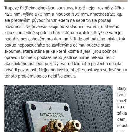
Trapeze Ri (Reimagine) jsou soustavy, které nejen rozměry, šířka
420 mm, výška 875 mm a hloubka 435 mm, hmotností 25 kg,
ale především původním vzhledem na sebe trvale poutají
pozornost. Nejprve vás zaujmou základním tvarem, u kterého
jsou snad jedině spodní a horní stěna paralelní. Když se vám je
podaří v poslechovém prostoru umístit do optimálního místa, tak
pokud neposloucháte se zavřenýma očima, budete stále
zkoumat, která stěna je ke které kolmá a jestli jsou bočnice
opravdu kolmé k podlaze nebo jestli se mírně nekácí. Ten z
akustického pohledu příznivý tvar od klidného poslechu docela
odvádí pozornost. Nejjednodušší je obejít soustavy s vodováhou a
tohoto problému se co nejdříve zbavit.
Basy
tvrdí
muzi
ku a
zákla
dem
soust
avy