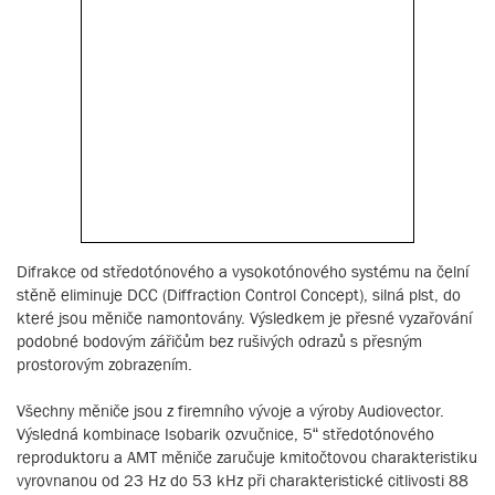
Difrakce od středotónového a vysokotónového systému na čelní
stěně eliminuje DCC (Diffraction Control Concept), silná plst, do
které jsou měniče namontovány. Výsledkem je přesné vyzařování
podobné bodovým zářičům bez rušivých odrazů s přesným
prostorovým zobrazením.
Všechny měniče jsou z firemního vývoje a výroby Audiovector.
Výsledná kombinace Isobarik ozvučnice, 5“ středotónového
reproduktoru a AMT měniče zaručuje kmitočtovou charakteristiku
vyrovnanou od 23 Hz do 53 kHz při charakteristické citlivosti 88