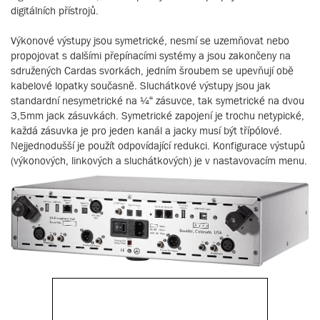
digitálních přístrojů.
Výkonové výstupy jsou symetrické, nesmí se uzemňovat nebo
propojovat s dalšími přepínacími systémy a jsou zakončeny na
sdružených Cardas svorkách, jedním šroubem se upevňují obě
kabelové lopatky současně. Sluchátkové výstupy jsou jak
standardní nesymetrické na ¼“ zásuvce, tak symetrické na dvou
3,5mm jack zásuvkách. Symetrické zapojení je trochu netypické,
každá zásuvka je pro jeden kanál a jacky musí být třípólové.
Nejjednodušší je použít odpovídající redukci. Konfigurace výstupů
(výkonových, linkových a sluchátkových) je v nastavovacím menu.