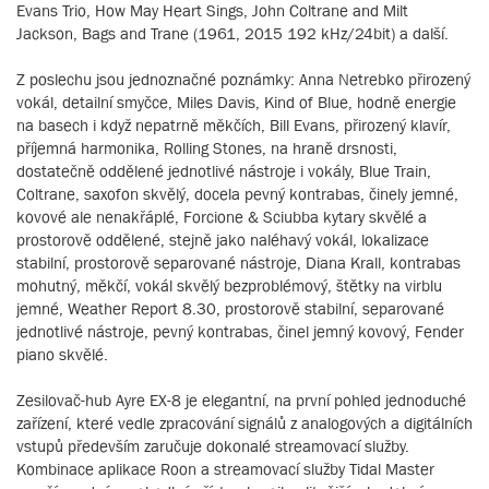
Evans Trio, How May Heart Sings, John Coltrane and Milt
Jackson, Bags and Trane (1961, 2015 192 kHz/24bit) a další.
Z poslechu jsou jednoznačné poznámky: Anna Netrebko přirozený
vokál, detailní smyčce, Miles Davis, Kind of Blue, hodně energie
na basech i když nepatrně měkčích, Bill Evans, přirozený klavír,
příjemná harmonika, Rolling Stones, na hraně drsnosti,
dostatečně oddělené jednotlivé nástroje i vokály, Blue Train,
Coltrane, saxofon skvělý, docela pevný kontrabas, činely jemné,
kovové ale nenakřáplé, Forcione & Sciubba kytary skvělé a
prostorově oddělené, stejně jako naléhavý vokál, lokalizace
stabilní, prostorově separované nástroje, Diana Krall, kontrabas
mohutný, měkčí, vokál skvělý bezproblémový, štětky na virblu
jemné, Weather Report 8.30, prostorově stabilní, separované
jednotlivé nástroje, pevný kontrabas, činel jemný kovový, Fender
piano skvělé.
Zesilovač-hub Ayre EX-8 je elegantní, na první pohled jednoduché
zařízení, které vedle zpracování signálů z analogových a digitálních
vstupů především zaručuje dokonalé streamovací služby.
Kombinace aplikace Roon a streamovací služby Tidal Master