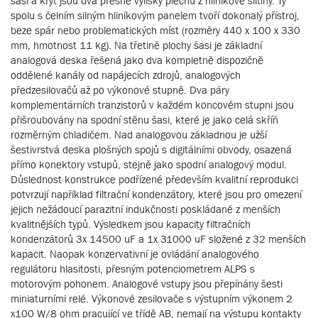
šasi a kryt jsou dva přesné výlisky plechu z hliníkové slitiny. Ty
spolu s čelním silným hliníkovým panelem tvoří dokonalý přístroj,
beze spár nebo problematických míst (rozměry 440 x 100 x 330
mm, hmotnost 11 kg). Na třetině plochy šasi je základní
analogová deska řešená jako dva kompletně dispozičně
oddělené kanály od napájecích zdrojů, analogových
předzesilovačů až po výkonové stupně. Dva páry
komplementárních tranzistorů v každém koncovém stupni jsou
přišroubovány na spodní stěnu šasi, které je jako celá skříň
rozměrným chladičem. Nad analogovou základnou je užší
šestivrstvá deska plošných spojů s digitálními obvody, osazená
přímo konektory vstupů, stejně jako spodní analogový modul.
Důslednost konstrukce podřízené především kvalitní reprodukci
potvrzují například filtrační kondenzátory, které jsou pro omezení
jejich nežádoucí parazitní indukčnosti poskládané z menších
kvalitnějších typů. Výsledkem jsou kapacity filtračních
kondenzátorů 3x 14500 uF a 1x 31000 uF složené z 32 menších
kapacit. Naopak konzervativní je ovládání analogového
regulátoru hlasitosti, přesným potenciometrem ALPS s
motorovým pohonem. Analogové vstupy jsou přepínány šesti
miniaturními relé. Výkonové zesilovače s výstupním výkonem 2
x100 W/8 ohm pracující ve třídě AB, nemají na výstupu kontakty