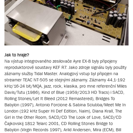
Jak to hraje?
Na výstup integrovaného zesilovače Ayre EX-8 byly připojeny
reproduktorové soustavy KEF R7. Jako zdroje signálu byly použity
záznamy služby Tidal Master. Analogový vstup byl připojen na
streamer TEAC NT-505 se stejnými záznamy. Záznamy 44,1-192
kHz/16-24 bit/MQA, jazz, rock, klasika, pro mne referenční Miles
Davis/Tutu (1986), Kind of Blue (1959/2013 HD Tracs) i SACD,
Rolling Stones/Let It Bleed (2012 Remastered), Bridges To
Babylon (1997), Antonio Forcione & Sabina Sciubba/Meet Me In
London (192 kHz Super Hi Def Edition, Naim), Diana Krall, The
Girl in the Other Room, SACD/CD The Look of Love, SACD/CD
Čajkovskij 1812 Telarc 2001, CD Rolling Stones Bridge to
Babylon (Virgin Records 1997), Arild Andersen, Mira (ECM), Bill