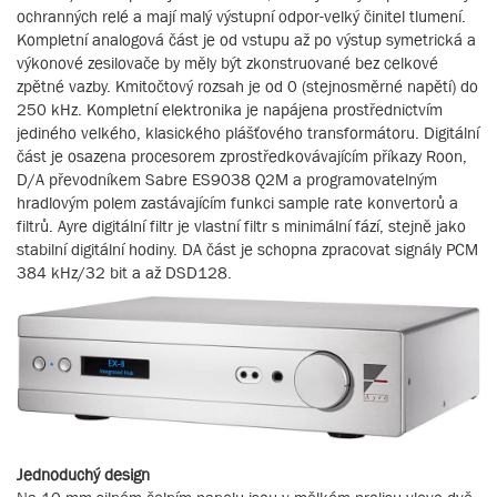
ochranných relé a mají malý výstupní odpor-velký činitel tlumení.
Kompletní analogová část je od vstupu až po výstup symetrická a
výkonové zesilovače by měly být zkonstruované bez celkové
zpětné vazby. Kmitočtový rozsah je od 0 (stejnosměrné napětí) do
250 kHz. Kompletní elektronika je napájena prostřednictvím
jediného velkého, klasického plášťového transformátoru. Digitální
část je osazena procesorem zprostředkovávajícím příkazy Roon,
D/A převodníkem Sabre ES9038 Q2M a programovatelným
hradlovým polem zastávajícím funkci sample rate konvertorů a
filtrů. Ayre digitální filtr je vlastní filtr s minimální fází, stejně jako
stabilní digitální hodiny. DA část je schopna zpracovat signály PCM
384 kHz/32 bit a až DSD128.
Jednoduchý design