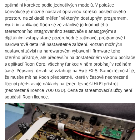
optimální korekce podle jednotlivých modelů. V položce
konvoluce je možné nastavit opravnou korekci poslechového
prostoru na základě měření některým dostupným programem.
Využitím aplikace Roon se ze zdánlivě jednoduchého
stereofonního integrovaného zesilovače s analogovými a
digitálními vstupy stane pozoruhodně zajímavé, programově i
hardwarově detailně nastavitelné zařízení. Rozsah možných
nastavení závisí na hardwarovém vybavení i firmware toho
kterého přístroje, ale především na dostatečném výkonu počítače
s aplikací Roon Core, všechny funkce v něm probíhají v reálném
čase. Popsaný rozsah se vztahuje na Ayre EX-8. Samozřejmostí je,
že musíte mít na Roon předplatné, které v časově neomezené
licenci představuje náklady na jeden levnější Hi-Fi přístroj
(neomezená licence 700 USD). Cena za streamovací služby není
součástí Roon licence.