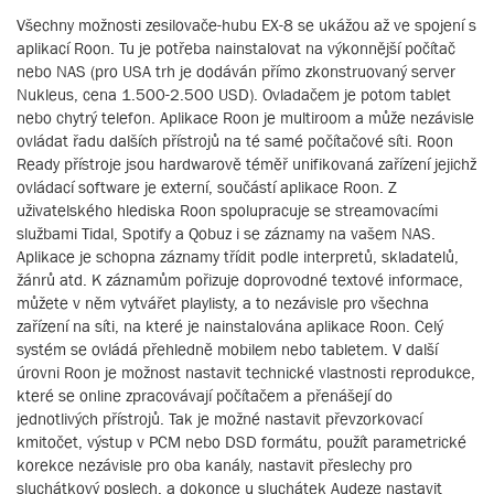
Všechny možnosti zesilovače-hubu EX-8 se ukážou až ve spojení s
aplikací Roon. Tu je potřeba nainstalovat na výkonnější počítač
nebo NAS (pro USA trh je dodáván přímo zkonstruovaný server
Nukleus, cena 1.500-2.500 USD). Ovladačem je potom tablet
nebo chytrý telefon. Aplikace Roon je multiroom a může nezávisle
ovládat řadu dalších přístrojů na té samé počítačové síti. Roon
Ready přístroje jsou hardwarově téměř unifikovaná zařízení jejichž
ovládací software je externí, součástí aplikace Roon. Z
uživatelského hlediska Roon spolupracuje se streamovacími
službami Tidal, Spotify a Qobuz i se záznamy na vašem NAS.
Aplikace je schopna záznamy třídit podle interpretů, skladatelů,
žánrů atd. K záznamům pořizuje doprovodné textové informace,
můžete v něm vytvářet playlisty, a to nezávisle pro všechna
zařízení na síti, na které je nainstalována aplikace Roon. Celý
systém se ovládá přehledně mobilem nebo tabletem. V další
úrovni Roon je možnost nastavit technické vlastnosti reprodukce,
které se online zpracovávají počítačem a přenášejí do
jednotlivých přístrojů. Tak je možné nastavit převzorkovací
kmitočet, výstup v PCM nebo DSD formátu, použít parametrické
korekce nezávisle pro oba kanály, nastavit přeslechy pro
sluchátkový poslech, a dokonce u sluchátek Audeze nastavit