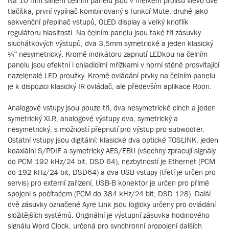
Na 10 mm silném čelním panelu jsou v mělkém prolisu vlevo dvě
tlačítka, první vypínač kombinovaný s funkcí Mute, druhé jako
sekvenční přepínač vstupů, OLED display a velký knoflík
regulátoru hlasitosti. Na čelním panelu jsou také tři zásuvky
sluchátkových výstupů, dva 3,5mm symetrické a jeden klasický
¼“ nesymetrický. Kromě indikátoru zapnutí LEDkou na čelním
panelu jsou efektní i chladícími mřížkami v horní stěně prosvítající
nazelenalé LED proužky. Kromě ovládání prvky na čelním panelu
je k dispozici klasický IR ovládač, ale především aplikace Roon.
Analogové vstupy jsou pouze tři, dva nesymetrické cinch a jeden
symetrický XLR, analogové výstupy dva, symetrický a
nesymetrický, s možností přepnutí pro výstup pro subwoofer.
Ostatní vstupy jsou digitální: klasické dva optické TOSLINK, jeden
koaxiální S/PDIF a symetrický AES/EBU (všechny zpracují signály
do PCM 192 kHz/24 bit, DSD 64), nezbytností je Ethernet (PCM
do 192 kHz/24 bit, DSD64) a dva USB vstupy (třetí je určen pro
servis) pro externí zařízení. USB-B konektor je určen pro přímé
spojení s počítačem (PCM do 384 kHz/24 bit, DSD 128). Další
dvě zásuvky označené Ayre Link jsou logicky určeny pro ovládání
složitějších systémů. Originální je výstupní zásuvka hodinového
signálu Word Clock, určená pro synchronní propojení dalších