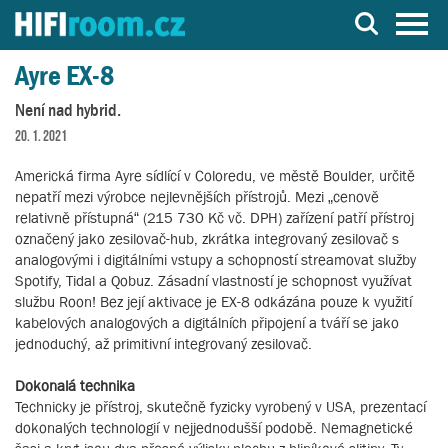
Server o Hi-Fi a AV technice
Ayre EX-8
Není nad hybrid.
20. 1. 2021
Americká firma Ayre sídlící v Coloredu, ve městě Boulder, určitě
nepatří mezi výrobce nejlevnějších přístrojů. Mezi „cenově
relativně přístupná“ (215 730 Kč vč. DPH) zařízení patří přístroj
označený jako zesilovač-hub, zkrátka integrovaný zesilovač s
analogovými i digitálními vstupy a schopností streamovat služby
Spotify, Tidal a Qobuz. Zásadní vlastností je schopnost využívat
službu Roon! Bez její aktivace je EX-8 odkázána pouze k využití
kabelových analogových a digitálních připojení a tváří se jako
jednoduchý, až primitivní integrovaný zesilovač.
Dokonalá technika
Technicky je přístroj, skutečně fyzicky vyrobený v USA, prezentací
dokonalých technologií v nejjednodušší podobě. Nemagnetické