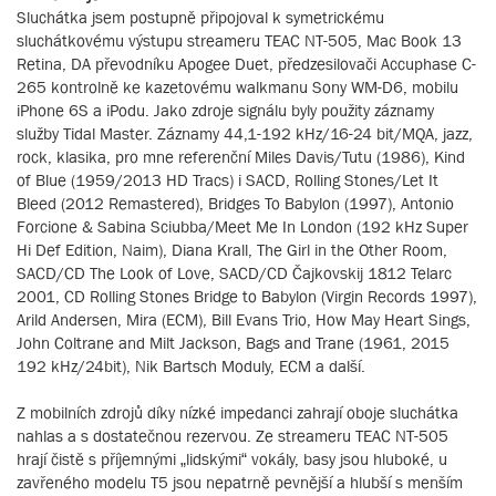
Sluchátka jsem postupně připojoval k symetrickému
sluchátkovému výstupu streameru TEAC NT-505, Mac Book 13
Retina, DA převodníku Apogee Duet, předzesilovači Accuphase C-
265 kontrolně ke kazetovému walkmanu Sony WM-D6, mobilu
iPhone 6S a iPodu. Jako zdroje signálu byly použity záznamy
služby Tidal Master. Záznamy 44,1-192 kHz/16-24 bit/MQA, jazz,
rock, klasika, pro mne referenční Miles Davis/Tutu (1986), Kind
of Blue (1959/2013 HD Tracs) i SACD, Rolling Stones/Let It
Bleed (2012 Remastered), Bridges To Babylon (1997), Antonio
Forcione & Sabina Sciubba/Meet Me In London (192 kHz Super
Hi Def Edition, Naim), Diana Krall, The Girl in the Other Room,
SACD/CD The Look of Love, SACD/CD Čajkovskij 1812 Telarc
2001, CD Rolling Stones Bridge to Babylon (Virgin Records 1997),
Arild Andersen, Mira (ECM), Bill Evans Trio, How May Heart Sings,
John Coltrane and Milt Jackson, Bags and Trane (1961, 2015
192 kHz/24bit), Nik Bartsch Moduly, ECM a další.
Z mobilních zdrojů díky nízké impedanci zahrají oboje sluchátka
nahlas a s dostatečnou rezervou. Ze streameru TEAC NT-505
hrají čistě s příjemnými „lidskými“ vokály, basy jsou hluboké, u
zavřeného modelu T5 jsou nepatrně pevnější a hlubší s menším