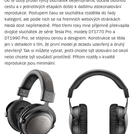
Od té doby prošel vývoj sluchátek Beyerdynamic docela dlouhou
cestu a v jednotlivých etapách došlo k dalšímu zdokonalování
reprodukce. Postupem času se sluchátka rozdělila do řady
kategorií, ale podle nich se na firemních webových stránkách
hledá dost nepřehledně. Před třemi roky mne příjemně překvapila
dvojice sluchátek ze série Tesla Pro, modely DT1770 Pro a
DT1990 Pro, se stejnou cenou a designem. Konstrukce se lišila
jen v detailech s tím, že první model je zezadu uzavřený a druhý
otevřený! Tak si můžete vybrat, jestli chcete být izolováni od okolí
nebo chcete být součástí prostředí. Přitom rozdíly v kvalitě
reprodukce jsou minimální.