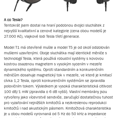
A co Tesla?
Tentokrát jsem dostal na hraní podobnou dvojici sluchátek z
nejvyšší kvalitativní a cenové kategorie (cena obou modelů je
27.000 Kč), vlajkové lodi Tesla třetí generace.
Model T1 má otevřené mušle a model T5 je od okolí odizolován
mušlemi uzavřenými. Oboje sluchátka mají identické měniče s
technologií Tesla, která používá robustní systémy s kovovou
kostrou osazenou magnetem s vysokým sycením v mezeře
dynamického systému. Oproti standardním a konkurenčním
měničům dosahuje magnetický tok v mezeře, ve které je kmitací
cívka 1,2 Tesla, oproti konkurenčním systémům se zpravidla
polovičním tokem. Výsledkem je vysoká charakteristická citlivost
100 dB/1 mW (zpravidla o 6 dB vyšší). Vlastní membrány jsou
vytvořeny jako vícevrstvé sendviče, zaručující dostatečnou tuhost
pro vyzařování nejnižších kmitočtů a nezkreslenou reprodukci
kmitočtů i nad akustickým pásmem. Kmitočtová charakteristika
je u obou modelů vyrovnaná od 5 Hz do 50 kHz a impedance