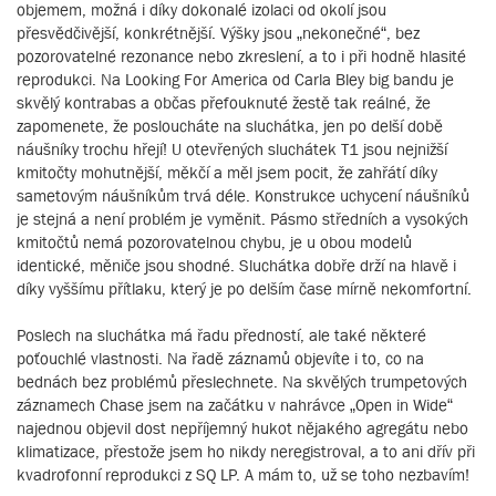
objemem, možná i díky dokonalé izolaci od okolí jsou
přesvědčivější, konkrétnější. Výšky jsou „nekonečné“, bez
pozorovatelné rezonance nebo zkreslení, a to i při hodně hlasité
reprodukci. Na Looking For America od Carla Bley big bandu je
skvělý kontrabas a občas přefouknuté žestě tak reálné, že
zapomenete, že posloucháte na sluchátka, jen po delší době
náušníky trochu hřejí! U otevřených sluchátek T1 jsou nejnižší
kmitočty mohutnější, měkčí a měl jsem pocit, že zahřátí díky
sametovým náušníkům trvá déle. Konstrukce uchycení náušníků
je stejná a není problém je vyměnit. Pásmo středních a vysokých
kmitočtů nemá pozorovatelnou chybu, je u obou modelů
identické, měniče jsou shodné. Sluchátka dobře drží na hlavě i
díky vyššímu přítlaku, který je po delším čase mírně nekomfortní.
Poslech na sluchátka má řadu předností, ale také některé
poťouchlé vlastnosti. Na řadě záznamů objevíte i to, co na
bednách bez problémů přeslechnete. Na skvělých trumpetových
záznamech Chase jsem na začátku v nahrávce „Open in Wide“
najednou objevil dost nepříjemný hukot nějakého agregátu nebo
klimatizace, přestože jsem ho nikdy neregistroval, a to ani dřív při
kvadrofonní reprodukci z SQ LP. A mám to, už se toho nezbavím!