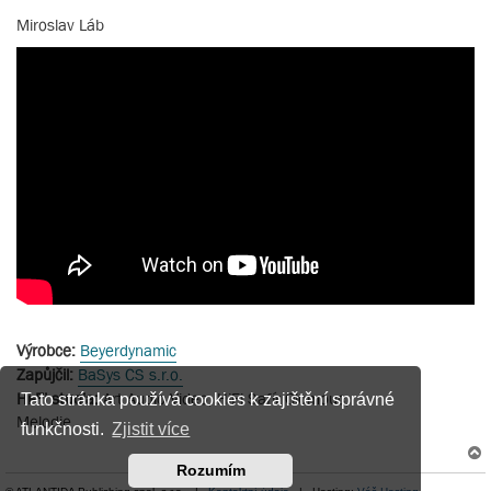
Miroslav Láb
Výrobce:
Beyerdynamic
Zapůjčil:
BaSys CS s.r.o.
Hi-Fi studia:
Art Audio Video, HiFi Safír Olomouc,
Tato stránka používá cookies k zajištění správné
Melodie
funkčnosti.
Zjistit více
Rozumím