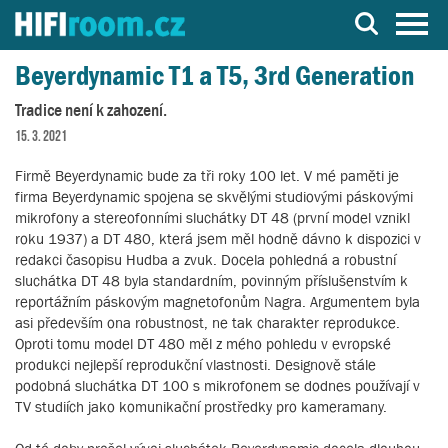
Server o Hi-Fi a AV technice
Beyerdynamic T1 a T5, 3rd Generation
Tradice není k zahození.
15. 3. 2021
Firmě Beyerdynamic bude za tři roky 100 let. V mé paměti je
firma Beyerdynamic spojena se skvělými studiovými páskovými
mikrofony a stereofonními sluchátky DT 48 (první model vznikl
roku 1937) a DT 480, která jsem měl hodně dávno k dispozici v
redakci časopisu Hudba a zvuk. Docela pohledná a robustní
sluchátka DT 48 byla standardním, povinným příslušenstvím k
reportážním páskovým magnetofonům Nagra. Argumentem byla
asi především ona robustnost, ne tak charakter reprodukce.
Oproti tomu model DT 480 měl z mého pohledu v evropské
produkci nejlepší reprodukční vlastnosti. Designově stále
podobná sluchátka DT 100 s mikrofonem se dodnes používají v
TV studiích jako komunikační prostředky pro kameramany.