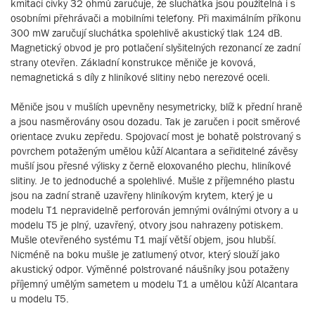
kmitací cívky 32 ohmů zaručuje, že sluchátka jsou použitelná i s
osobními přehrávači a mobilními telefony. Při maximálním příkonu
300 mW zaručují sluchátka spolehlivě akustický tlak 124 dB.
Magnetický obvod je pro potlačení slyšitelných rezonancí ze zadní
strany otevřen. Základní konstrukce měniče je kovová,
nemagnetická s díly z hliníkové slitiny nebo nerezové oceli.
Měniče jsou v mušlích upevněny nesymetricky, blíž k přední hraně
a jsou nasměrovány osou dozadu. Tak je zaručen i pocit směrové
orientace zvuku zepředu. Spojovací most je bohatě polstrovaný s
povrchem potaženým umělou kůží Alcantara a seřiditelné závěsy
mušlí jsou přesné výlisky z černě eloxovaného plechu, hliníkové
slitiny. Je to jednoduché a spolehlivé. Mušle z příjemného plastu
jsou na zadní straně uzavřeny hliníkovým krytem, který je u
modelu T1 nepravidelně perforován jemnými oválnými otvory a u
modelu T5 je plný, uzavřený, otvory jsou nahrazeny potiskem.
Mušle otevřeného systému T1 mají větší objem, jsou hlubší.
Nicméně na boku mušle je zatlumený otvor, který slouží jako
akustický odpor. Výměnné polstrované náušníky jsou potaženy
příjemný umělým sametem u modelu T1 a umělou kůží Alcantara
u modelu T5.