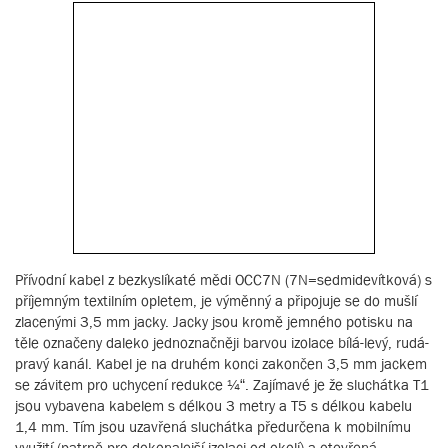
Přívodní kabel z bezkyslíkaté mědi OCC7N (7N=sedmidevítková) s
příjemným textilním opletem, je výměnný a připojuje se do mušlí
zlacenými 3,5 mm jacky. Jacky jsou kromě jemného potisku na
těle označeny daleko jednoznačněji barvou izolace bílá-levý, rudá-
pravý kanál. Kabel je na druhém konci zakončen 3,5 mm jackem
se závitem pro uchycení redukce ¼“. Zajímavé je že sluchátka T1
jsou vybavena kabelem s délkou 3 metry a T5 s délkou kabelu
1,4 mm. Tím jsou uzavřená sluchátka předurčena k mobilnímu
využití (patrně pro dokonalejší izolaci od okolí) a otevřená