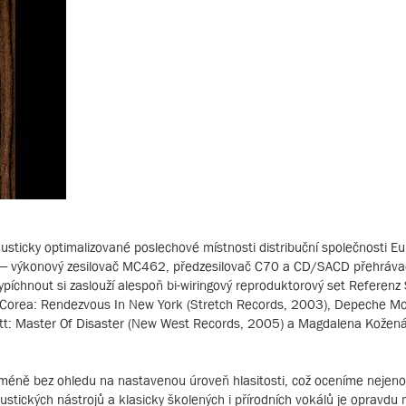
sticky optimalizované poslechové místnosti distribuční společnosti Eu
osh – výkonový zesilovač MC462, předzesilovač C70 a CD/SACD přehrá
ypíchnout si zaslouží alespoň bi-wiringový reproduktorový set Referen
k Corea: Rendezvous In New York (Stretch Records, 2003), Depeche M
tt: Master Of Disaster (New West Records, 2005) a Magdalena Kožená:
eméně bez ohledu na nastavenou úroveň hlasitosti, což oceníme nejen
kustických nástrojů a klasicky školených i přírodních vokálů je opravd