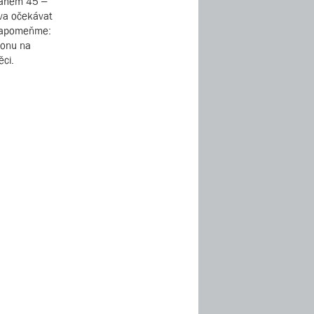
zsahem 45 –
tva očekávat
e zapomeňme:
konu na
ěci.