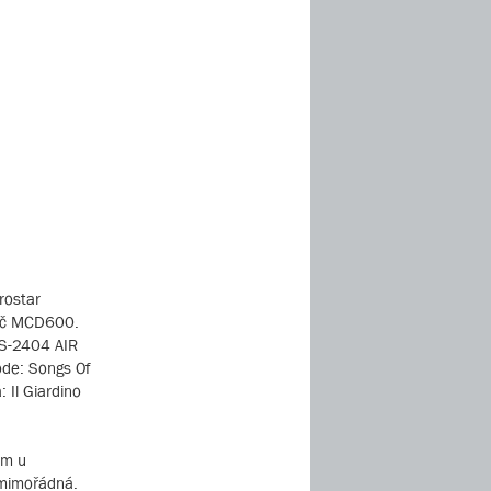
rostar
vač MCD600.
z S-2404 AIR
ode: Songs Of
 Il Giardino
om u
u mimořádná.