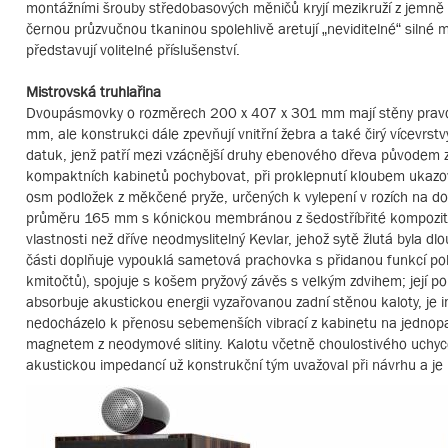
montážními šrouby středobasových měničů kryjí mezikruží z jemn
černou průzvučnou tkaninou spolehlivě aretují „neviditelné“ silné 
představují volitelné příslušenství.
Mistrovská truhlařina
Dvoupásmovky o rozměrech 200 x 407 x 301 mm mají stěny pravoúh
mm, ale konstrukci dále zpevňují vnitřní žebra a také čirý vícevrst
datuk, jenž patří mezi vzácnější druhy ebenového dřeva původem z
kompaktních kabinetů pochybovat, při proklepnutí kloubem ukazo
osm podložek z měkčené pryže, určených k vylepení v rozích na 
průměru 165 mm s kónickou membránou z šedostříbřité kompozitní
vlastnosti než dříve neodmyslitelný Kevlar, jehož sytě žlutá byla 
části doplňuje vypouklá sametová prachovka s přidanou funkcí pohy
kmitočtů), spojuje s košem pryžový závěs s velkým zdvihem; její poh
absorbuje akustickou energii vyzařovanou zadní stěnou kaloty, je
nedocházelo k přenosu sebemenších vibrací z kabinetu na jednop
magnetem z neodymové slitiny. Kalotu včetně choulostivého uchyc
akustickou impedancí už konstrukční tým uvažoval při návrhu a je