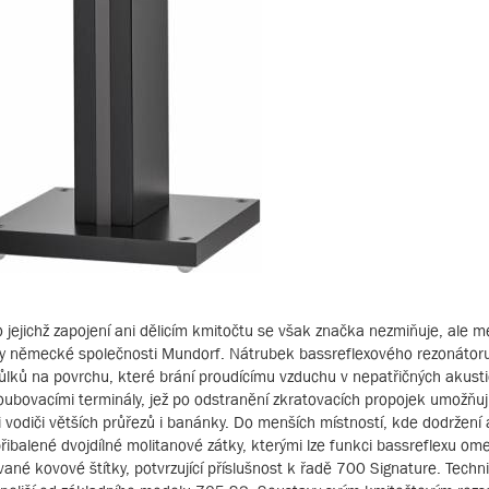
jejichž zapojení ani dělicím kmitočtu se však značka nezmiňuje, ale m
ypy německé společnosti Mundorf. Nátrubek bassreflexového rezonátor
důlků na povrchu, které brání proudícímu vzduchu v nepatřičných akust
ubovacími terminály, jež po odstranění zkratovacích propojek umožňují
i vodiči větších průřezů i banánky. Do menších místností, kde dodržení
ibalené dvojdílné molitanové zátky, kterými lze funkci bassreflexu ome
vané kovové štítky, potvrzující příslušnost k řadě 700 Signature. Techn