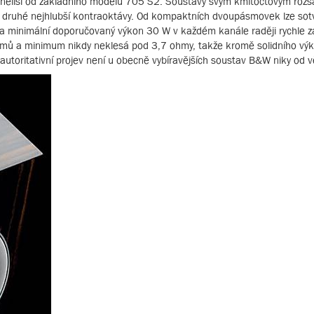
 se neliší od základního modelu 705 S2. Soustavy svým kmitočtovým ro
ny druhé nejhlubší kontraoktávy. Od kompaktních dvoupásmovek lze so
kže na minimální doporučovaný výkon 30 W v každém kanále raději rychl
ohmů a minimum nikdy neklesá pod 3,7 ohmy, takže kromě solidního vý
utoritativní projev není u obecně vybíravějších soustav B&W niky od v