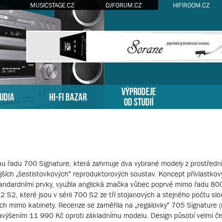
MUSICSTAGE.CZ
DJFORUM.CZ
HIFIROOM.CZ
VÝPRODEJE
TUDIA
HI-FI BAZAR
OD STUDIÍ
ou řadu 700 Signature, která zahrnuje dva vybrané modely z prostřední
ějších „šestistovkových“ reproduktorových soustav. Koncept přívlastko
standardními prvky, využila anglická značka vůbec poprvé mimo řadu 80
S2, které jsou v sérii 700 S2 ze tří stojanových a stejného počtu sl
ech mimo kabinety. Recenze se zaměřila na „regálovky“ 705 Signature 
navýšením 11 990 Kč oproti základnímu modelu. Design působí velmi čis