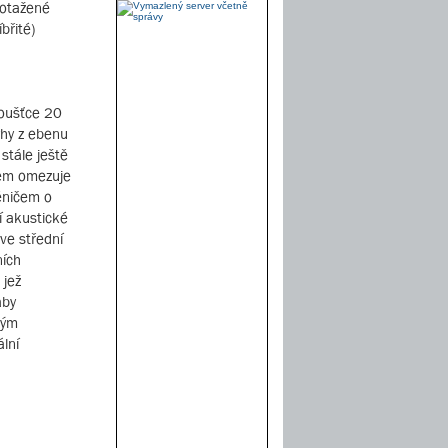
potažené
břité)
loušťce 20
ýhy z ebenu
stále ještě
kem omezuje
ěničem o
í akustické
ve střední
ních
 jež
aby
ným
lní