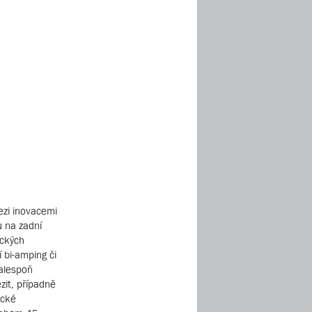
ezi inovacemi
u na zadní
ických
 bi-amping či
 alespoň
zit, případně
ické