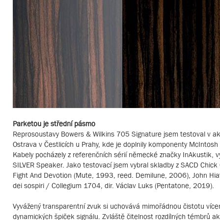
Parketou je střední pásmo
Reprosoustavy Bowers & Wilkins 705 Signature jsem testoval v aku
Ostrava v Čestlicích u Prahy, kde je doplnily komponenty McInt
Kabely pocházely z referenčních sérií německé značky InAkustik, v
SILVER Speaker. Jako testovací jsem vybral skladby z SACD Chic
Fight And Devotion (Mute, 1993, reed. Demilune, 2006), John Hia
dei sospiri / Collegium 1704, dir. Václav Luks (Pentatone, 2019).
Vyvážený transparentní zvuk si uchovává mimořádnou čistotu víc
dynamických špiček signálu. Zvláště čitelnost rozdílných témbrů a