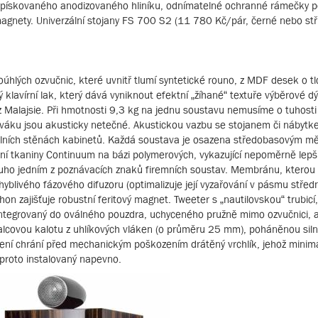
ě pískovaného anodizovaného hliníku, odnímatelné ochranné rámečky 
magnety. Univerzální stojany FS 700 S2 (11 780 Kč/pár, černé nebo stří
lých ozvučnic, které uvnitř tlumí syntetické rouno, z MDF desek o t
vý klavírní lak, který dává vyniknout efektní „žíhané“ textuře výběrové d
 Malajsie. Při hmotnosti 9,3 kg na jednu soustavu nemusíme o tuhosti 
váku jsou akusticky netečné. Akustickou vazbu se stojanem či nábyt
dolních stěnách kabinetů. Každá soustava je osazena středobasovým m
 tkaniny Continuum na bázi polymerových, vykazující nepoměrně lepš
dlouho jedním z poznávacích znaků firemních soustav. Membránu, kterou 
blivého fázového difuzoru (optimalizuje její vyzařování v pásmu střed
on zajišťuje robustní feritový magnet. Tweeter s „nautilovskou“ trubicí,
 integrovaný do oválného pouzdra, uchyceného pružně mimo ozvučnici, 
alcovou kalotu z uhlíkových vláken (o průměru 25 mm), poháněnou sil
ení chrání před mechanickým poškozením drátěný vrchlík, jehož minimá
 proto instalovaný napevno.