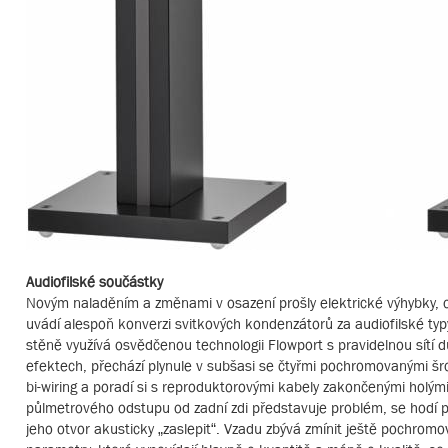
Audiofilské součástky
Novým naladěním a změnami v osazení prošly elektrické výhybky, o 
uvádí alespoň konverzi svitkových kondenzátorů za audiofilské t
stěně využívá osvědčenou technologii Flowport s pravidelnou sítí 
efektech, přechází plynule v subšasi se čtyřmi pochromovanými šro
bi-wiring a poradí si s reproduktorovými kabely zakončenými holým
půlmetrového odstupu od zadní zdi představuje problém, se hodí př
jeho otvor akusticky „zaslepit“. Vzadu zbývá zmínit ještě pochromo