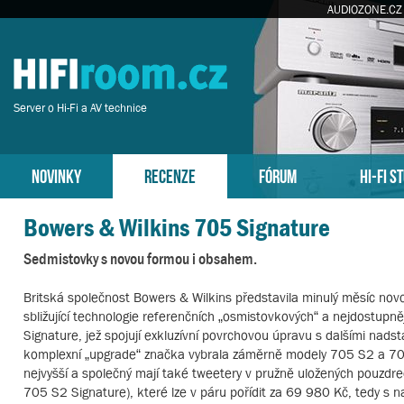
AUDIOZONE.CZ
Server o Hi-Fi a AV technice
NOVINKY
RECENZE
FÓRUM
HI-FI S
Bowers & Wilkins 705 Signature
Sedmistovky s novou formou i obsahem.
Britská společnost Bowers & Wilkins představila minulý měsíc nov
sbližující technologie referenčních „osmistovkových“ a nejdostupn
Signature, jež spojují exkluzívní povrchovou úpravu s dalšími nad
komplexní „upgrade“ značka vybrala záměrně modely 705 S2 a 702 
nejvyšší a společný mají také tweetery v pružně uložených pouzdr
705 S2 Signature), které lze v páru pořídit za 69 980 Kč, tedy s 