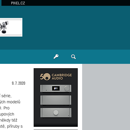
PIXEL.CZ
9. 7. 2020
 série,
vých modelů
0. Pro
oupových
(někdy též
tě, příruby s