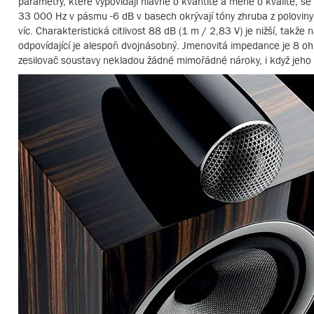
parametry, které vypovídají hlavně o kvantitě a méně o kvalitě,
33 000 Hz v pásmu -6 dB v basech okrývají tóny zhruba z polovi
víc. Charakteristická citlivost 88 dB (1 m / 2,83 V) je nižší, ta
odpovídající je alespoň dvojnásobný. Jmenovitá impedance je 8 
zesilovač soustavy nekladou žádné mimořádné nároky, i když jeho a