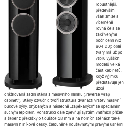
robustnější,
především
však zmizela
víceméně
rovná čela se
zakřivenými
bočnicemi (viz
804 D3); oblé
tvary má už po
vzoru vyšších
modelů velká
část kabinetů,
když výjimku
představuje jen
úzká
drážkovaná zadní stěna z masivního hliníku („reverse wrap
cabinet“). Stěny ozvučnic tvoří struktura dvanácti vrstev masivní
bukové dýhy, ohýbaných a následně „zapékaných“ se speciálním
suchým lepidlem. Konstrukci dále zpevňují systém vnitřních příček
a žeber z překližky o tloušťce 18 mm a na horních stěnách také
masivní hliníkové desky, čalouněné houževnatými pravými usněmi