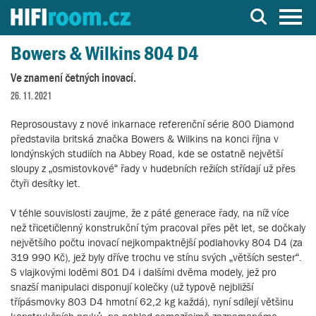
Server o Hi-Fi a AV technice
Bowers & Wilkins 804 D4
Ve znamení četných inovací.
26. 11. 2021
Reprosoustavy z nové inkarnace referenční série 800 Diamond
představila britská značka Bowers & Wilkins na konci října v
londýnských studiích na Abbey Road, kde se ostatně největší
sloupy z „osmistovkové“ řady v hudebních režiích střídají už přes
čtyři desítky let.
V téhle souvislosti zaujme, že z páté generace řady, na níž více
než třicetičlenný konstrukční tým pracoval přes pět let, se dočkaly
největšího počtu inovací nejkompaktnější podlahovky 804 D4 (za
319 990 Kč), jež byly dříve trochu ve stínu svých „větších sester“.
S vlajkovými loděmi 801 D4 i dalšími dvěma modely, jež pro
snazší manipulaci disponují kolečky (už typově nejbližší
třípásmovky 803 D4 hmotní 62,2 kg každá), nyní sdílejí většinu