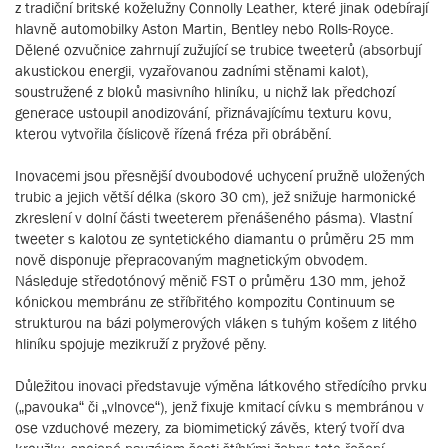
z tradiční britské koželužny Connolly Leather, které jinak odebírají
hlavně automobilky Aston Martin, Bentley nebo Rolls-Royce.
Dělené ozvučnice zahrnují zužující se trubice tweeterů (absorbují
akustickou energii, vyzařovanou zadními stěnami kalot),
soustružené z bloků masivního hliníku, u nichž lak předchozí
generace ustoupil anodizování, přiznávajícímu texturu kovu,
kterou vytvořila číslicově řízená fréza při obrábění.
Inovacemi jsou přesnější dvoubodové uchycení pružně uložených
trubic a jejich větší délka (skoro 30 cm), jež snižuje harmonické
zkreslení v dolní části tweeterem přenášeného pásma). Vlastní
tweeter s kalotou ze syntetického diamantu o průměru 25 mm
nově disponuje přepracovaným magnetickým obvodem.
Následuje středotónový měnič FST o průměru 130 mm, jehož
kónickou membránu ze stříbřitého kompozitu Continuum se
strukturou na bázi polymerových vláken s tuhým košem z litého
hliníku spojuje mezikruží z pryžové pěny.
Důležitou inovaci představuje výměna látkového středícího prvku
(„pavouka“ či „vlnovce“), jenž fixuje kmitací cívku s membránou v
ose vzduchové mezery, za biomimetický závěs, který tvoří dva