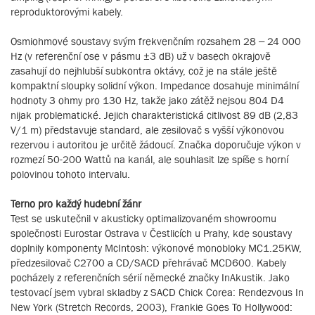
reproduktorovými kabely.
Osmiohmové soustavy svým frekvenčním rozsahem 28 – 24 000
Hz (v referenční ose v pásmu ±3 dB) už v basech okrajově
zasahují do nejhlubší subkontra oktávy, což je na stále ještě
kompaktní sloupky solidní výkon. Impedance dosahuje minimální
hodnoty 3 ohmy pro 130 Hz, takže jako zátěž nejsou 804 D4
nijak problematické. Jejich charakteristická citlivost 89 dB (2,83
V/1 m) představuje standard, ale zesilovač s vyšší výkonovou
rezervou i autoritou je určitě žádoucí. Značka doporučuje výkon v
rozmezí 50-200 Wattů na kanál, ale souhlasit lze spíše s horní
polovinou tohoto intervalu.
Terno pro každý hudební žánr
Test se uskutečnil v akusticky optimalizovaném showroomu
společnosti Eurostar Ostrava v Čestlicích u Prahy, kde soustavy
doplnily komponenty McIntosh: výkonové monobloky MC1.25KW,
předzesilovač C2700 a CD/SACD přehrávač MCD600. Kabely
pocházely z referenčních sérií německé značky InAkustik. Jako
testovací jsem vybral skladby z SACD Chick Corea: Rendezvous In
New York (Stretch Records, 2003), Frankie Goes To Hollywood: