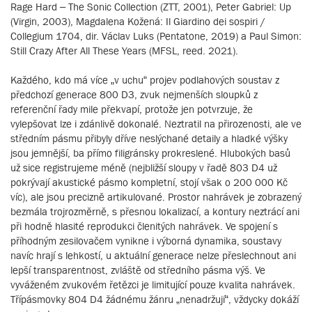
Rage Hard – The Sonic Collection (ZTT, 2001), Peter Gabriel: Up
(Virgin, 2003), Magdalena Kožená: Il Giardino dei sospiri /
Collegium 1704, dir. Václav Luks (Pentatone, 2019) a Paul Simon:
Still Crazy After All These Years (MFSL, reed. 2021).
Každého, kdo má více „v uchu“ projev podlahových soustav z
předchozí generace 800 D3, zvuk nejmenších sloupků z
referenční řady mile překvapí, protože jen potvrzuje, že
vylepšovat lze i zdánlivě dokonalé. Neztratil na přirozenosti, ale ve
středním pásmu přibyly dříve neslýchané detaily a hladké výšky
jsou jemnější, ba přímo filigránsky prokreslené. Hlubokých basů
už sice registrujeme méně (nejbližší sloupy v řadě 803 D4 už
pokrývají akustické pásmo kompletní, stojí však o 200 000 Kč
víc), ale jsou precizně artikulované. Prostor nahrávek je zobrazený
bezmála trojrozměrně, s přesnou lokalizací, a kontury neztrácí ani
při hodně hlasité reprodukci členitých nahrávek. Ve spojení s
příhodným zesilovačem vynikne i výborná dynamika, soustavy
navíc hrají s lehkostí, u aktuální generace nelze přeslechnout ani
lepší transparentnost, zvláště od středního pásma výš. Ve
vyváženém zvukovém řetězci je limitující pouze kvalita nahrávek.
Třípásmovky 804 D4 žádnému žánru „nenadržují“, vždycky dokáží