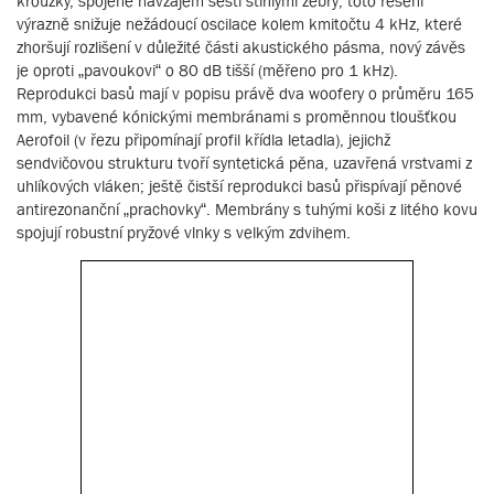
kroužky, spojené navzájem šesti štíhlými žebry; toto řešení
výrazně snižuje nežádoucí oscilace kolem kmitočtu 4 kHz, které
zhoršují rozlišení v důležité části akustického pásma, nový závěs
je oproti „pavoukovi“ o 80 dB tišší (měřeno pro 1 kHz).
Reprodukci basů mají v popisu právě dva woofery o průměru 165
mm, vybavené kónickými membránami s proměnnou tloušťkou
Aerofoil (v řezu připomínají profil křídla letadla), jejichž
sendvičovou strukturu tvoří syntetická pěna, uzavřená vrstvami z
uhlíkových vláken; ještě čistší reprodukci basů přispívají pěnové
antirezonanční „prachovky“. Membrány s tuhými koši z litého kovu
spojují robustní pryžové vlnky s velkým zdvihem.