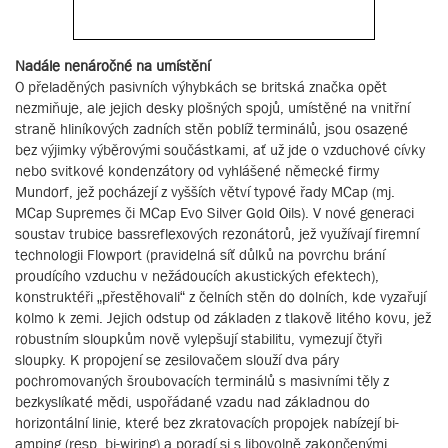
Nadále nenáročné na umístění
O přeladěných pasivních výhybkách se britská značka opět
nezmiňuje, ale jejich desky plošných spojů, umístěné na vnitřní
straně hliníkových zadních stěn poblíž terminálů, jsou osazené
bez výjimky výběrovými součástkami, ať už jde o vzduchové cívky
nebo svitkové kondenzátory od vyhlášené německé firmy
Mundorf, jež pocházejí z vyšších větví typové řady MCap (mj.
MCap Supremes či MCap Evo Silver Gold Oils). V nové generaci
soustav trubice bassreflexových rezonátorů, jež využívají firemní
technologii Flowport (pravidelná síť důlků na povrchu brání
proudícího vzduchu v nežádoucích akustických efektech),
konstruktéři „přestěhovali“ z čelních stěn do dolních, kde vyzařují
kolmo k zemi. Jejich odstup od základen z tlakově litého kovu, jež
robustním sloupkům nově vylepšují stabilitu, vymezují čtyři
sloupky. K propojení se zesilovačem slouží dva páry
pochromovaných šroubovacích terminálů s masivními těly z
bezkyslíkaté mědi, uspořádané vzadu nad základnou do
horizontální linie, které bez zkratovacích propojek nabízejí bi-
amping (resp. bi-wiring) a poradí si s libovolně zakončenými