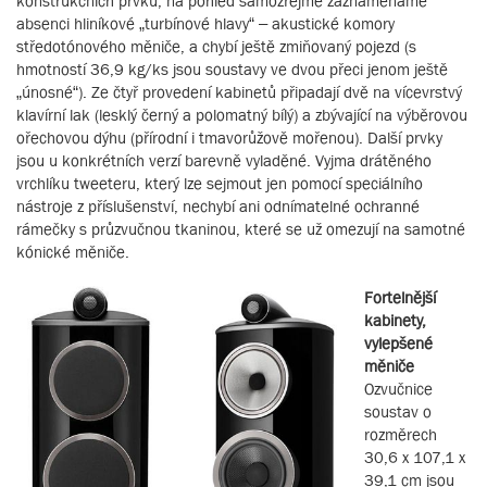
konstrukčních prvků, na pohled samozřejmě zaznamenáme
absenci hliníkové „turbínové hlavy“ – akustické komory
středotónového měniče, a chybí ještě zmiňovaný pojezd (s
hmotností 36,9 kg/ks jsou soustavy ve dvou přeci jenom ještě
„únosné“). Ze čtyř provedení kabinetů připadají dvě na vícevrstvý
klavírní lak (lesklý černý a polomatný bílý) a zbývající na výběrovou
ořechovou dýhu (přírodní i tmavorůžově mořenou). Další prvky
jsou u konkrétních verzí barevně vyladěné. Vyjma drátěného
vrchlíku tweeteru, který lze sejmout jen pomocí speciálního
nástroje z příslušenství, nechybí ani odnímatelné ochranné
rámečky s průzvučnou tkaninou, které se už omezují na samotné
kónické měniče.
Fortelnější
kabinety,
vylepšené
měniče
Ozvučnice
soustav o
rozměrech
30,6 x 107,1 x
39,1 cm jsou