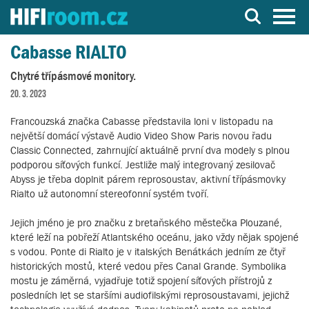
Server o Hi-Fi a AV technice
Cabasse RIALTO
Chytré třípásmové monitory.
20. 3. 2023
Francouzská značka Cabasse představila loni v listopadu na
největší domácí výstavě Audio Video Show Paris novou řadu
Classic Connected, zahrnující aktuálně první dva modely s plnou
podporou síťových funkcí. Jestliže malý integrovaný zesilovač
Abyss je třeba doplnit párem reprosoustav, aktivní třípásmovky
Rialto už autonomní stereofonní systém tvoří.
Jejich jméno je pro značku z bretaňského městečka Plouzané,
které leží na pobřeží Atlantského oceánu, jako vždy nějak spojené
s vodou. Ponte di Rialto je v italských Benátkách jedním ze čtyř
historických mostů, které vedou přes Canal Grande. Symbolika
mostu je záměrná, vyjadřuje totiž spojení síťových přístrojů z
posledních let se staršími audiofilskými reprosoustavami, jejichž