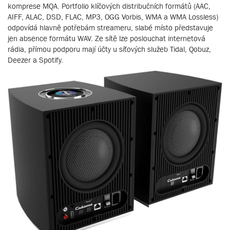
komprese MQA. Portfolio klíčových distribučních formátů (AAC,
AIFF, ALAC, DSD, FLAC, MP3, OGG Vorbis, WMA a WMA Lossless)
odpovídá hlavně potřebám streameru, slabé místo představuje
jen absence formátu WAV. Ze sítě lze poslouchat internetová
rádia, přímou podporu mají účty u síťových služeb Tidal, Qobuz,
Deezer a Spotify.