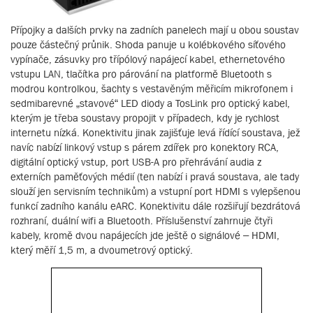
Přípojky a dalších prvky na zadních panelech mají u obou soustav
pouze částečný průnik. Shoda panuje u kolébkového síťového
vypínače, zásuvky pro třípólový napájecí kabel, ethernetového
vstupu LAN, tlačítka pro párování na platformě Bluetooth s
modrou kontrolkou, šachty s vestavěným měřicím mikrofonem i
sedmibarevné „stavové“ LED diody a TosLink pro optický kabel,
kterým je třeba soustavy propojit v případech, kdy je rychlost
internetu nízká. Konektivitu jinak zajišťuje levá řídící soustava, jež
navíc nabízí linkový vstup s párem zdířek pro konektory RCA,
digitální optický vstup, port USB-A pro přehrávání audia z
externích paměťových médií (ten nabízí i pravá soustava, ale tady
slouží jen servisním technikům) a vstupní port HDMI s vylepšenou
funkcí zadního kanálu eARC. Konektivitu dále rozšiřují bezdrátová
rozhraní, duální wifi a Bluetooth. Příslušenství zahrnuje čtyři
kabely, kromě dvou napájecích jde ještě o signálové – HDMI,
který měří 1,5 m, a dvoumetrový optický.