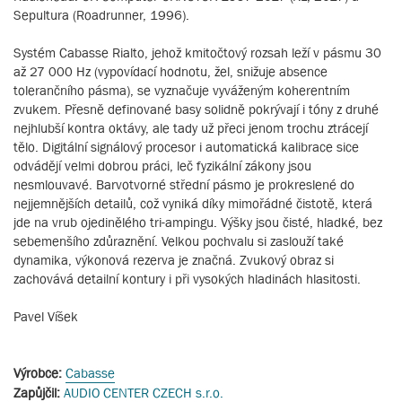
Sepultura (Roadrunner, 1996).
Systém Cabasse Rialto, jehož kmitočtový rozsah leží v pásmu 30
až 27 000 Hz (vypovídací hodnotu, žel, snižuje absence
tolerančního pásma), se vyznačuje vyváženým koherentním
zvukem. Přesně definované basy solidně pokrývají i tóny z druhé
nejhlubší kontra oktávy, ale tady už přeci jenom trochu ztrácejí
tělo. Digitální signálový procesor i automatická kalibrace sice
odvádějí velmi dobrou práci, leč fyzikální zákony jsou
nesmlouvavé. Barvotvorné střední pásmo je prokreslené do
nejjemnějších detailů, což vyniká díky mimořádné čistotě, která
jde na vrub ojedinělého tri-ampingu. Výšky jsou čisté, hladké, bez
sebemenšího zdůraznění. Velkou pochvalu si zaslouží také
dynamika, výkonová rezerva je značná. Zvukový obraz si
zachovává detailní kontury i při vysokých hladinách hlasitosti.
Pavel Víšek
Výrobce:
Cabasse
Zapůjčil:
AUDIO CENTER CZECH s.r.o.