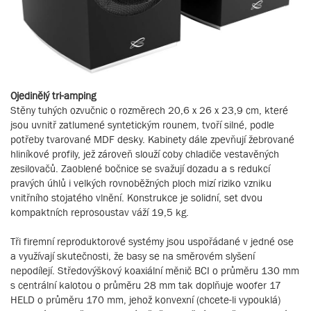
Ojedinělý tri-amping
Stěny tuhých ozvučnic o rozměrech 20,6 x 26 x 23,9 cm, které
jsou uvnitř zatlumené syntetickým rounem, tvoří silné, podle
potřeby tvarované MDF desky. Kabinety dále zpevňují žebrované
hliníkové profily, jež zároveň slouží coby chladiče vestavěných
zesilovačů. Zaoblené bočnice se svažují dozadu a s redukcí
pravých úhlů i velkých rovnoběžných ploch mizí riziko vzniku
vnitřního stojatého vlnění. Konstrukce je solidní, set dvou
kompaktních reprosoustav váží 19,5 kg.
Tři firemní reproduktorové systémy jsou uspořádané v jedné ose
a využívají skutečnosti, že basy se na směrovém slyšení
nepodílejí. Středovýškový koaxiální měnič BCI o průměru 130 mm
s centrální kalotou o průměru 28 mm tak doplňuje woofer 17
HELD o průměru 170 mm, jehož konvexní (chcete-li vypouklá)