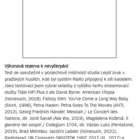
Výkonová rezerva k nevyčerpání
Test se uskutečnil v poslechové místnosti studia Lepší zvuk v
pražských Nuslích, kde byl systém Rialto připojený k síti kabelem.
Jako testovací jsem vybral skladby z vyššího tarifu streamovací
služby Tidal HiFi Plus z alb David Byrne: American Utopia
(Nonesuch, 2018), Fatboy Slim: You’ve Come a Long Way Baby
(Skint, 1998), Petra Haden: Petra Goes To The Movies (ANTI,
2013), Georg Friedrich Händel: Messiah / Le Concert des
Nations, dir. Jordi Savall (Alia Vox, 2019), Magdalena Kožená: Il
giardino dei sospiri / Collegium 1704, dir. Václav Luks (Pentatone,
2019), Brad Mehldau: Jacob’s Ladder (Nonesuch, 2022),
Radiohead: OK Computer OKNOTOK 1997 2017 (XL, 2017) a