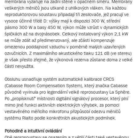
membrána vyzařuje na zadní stěně v opačném směru. Membrány
veškerých měničů jsou utkané z uhlíkových vláken. Na každou
reproduktorovou soustavu připadají tři zesilovače, jež pracují ve
vysoce účinné třídě D: výšky mají k dispozici 300 W, střední
pásmo 300 W a basy 450 W, výkon může vzrůst v dynamických
špičkách až na dvojnásobek. Celkový instalovaný výkon 2,1 kW
se může zdát až předimenzovaný, ale zčásti kompenzuje
omezenou poddajnost vzduchu v poměrně malých uzavřených
ozvučnicích. Z maximálního akustického tlaku 121 dB (ve stereu)
je však přesto zřejmé, že výkonová rezerva zůstane doma z velké
části nevyužita.
Obsluhu usnadňuje systém automatické kalibrace CRCS
(Cabasse Room Compensation System), který značka Cabasse
původně vyvinula pro legendární velké reprosoustavy La Sphère.
Po „propísknutí“ místnosti digitální signálový procesor, který plní
mimo jiné funkci aktivních elektrických výhybek, za pomoci
vestavěného měřicího mikrofonu přizpůsobí odezvu měničů
systému Rialto podle konkrétních akustických podmínek.
Pohodlné a intuitivní ovládání
Obě reprosoustavy se osazením a z větší části také vestavěnou