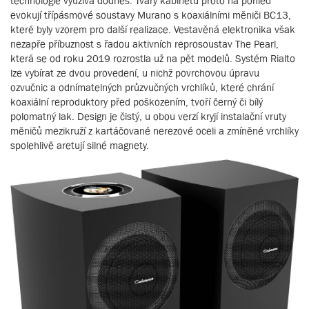
technologie využívá dodnes. Tvary kabinetů proto na pohled
evokují třípásmové soustavy Murano s koaxiálními měniči BC13,
které byly vzorem pro další realizace. Vestavěná elektronika však
nezapře příbuznost s řadou aktivních reprosoustav The Pearl,
která se od roku 2019 rozrostla už na pět modelů. Systém Rialto
lze vybírat ze dvou provedení, u nichž povrchovou úpravu
ozvučnic a odnímatelných průzvučných vrchlíků, které chrání
koaxiální reproduktory před poškozením, tvoří černý či bílý
polomatný lak. Design je čistý, u obou verzí kryjí instalační vruty
měničů mezikruží z kartáčované nerezové oceli a zmíněné vrchlíky
spolehlivě aretují silné magnety.