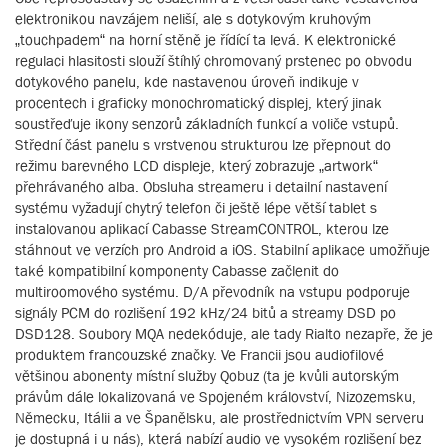
elektronikou navzájem neliší, ale s dotykovým kruhovým
„touchpadem“ na horní stěně je řídící ta levá. K elektronické
regulaci hlasitosti slouží štíhlý chromovaný prstenec po obvodu
dotykového panelu, kde nastavenou úroveň indikuje v
procentech i graficky monochromatický displej, který jinak
soustřeďuje ikony senzorů základních funkcí a voliče vstupů.
Střední část panelu s vrstvenou strukturou lze přepnout do
režimu barevného LCD displeje, který zobrazuje „artwork“
přehrávaného alba. Obsluha streameru i detailní nastavení
systému vyžadují chytrý telefon či ještě lépe větší tablet s
instalovanou aplikací Cabasse StreamCONTROL, kterou lze
stáhnout ve verzích pro Android a iOS. Stabilní aplikace umožňuje
také kompatibilní komponenty Cabasse začlenit do
multiroomového systému. D/A převodník na vstupu podporuje
signály PCM do rozlišení 192 kHz/24 bitů a streamy DSD po
DSD128. Soubory MQA nedekóduje, ale tady Rialto nezapře, že je
produktem francouzské značky. Ve Francii jsou audiofilové
většinou abonenty místní služby Qobuz (ta je kvůli autorským
právům dále lokalizovaná ve Spojeném království, Nizozemsku,
Německu, Itálii a ve Španělsku, ale prostřednictvím VPN serveru
je dostupná i u nás), která nabízí audio ve vysokém rozlišení bez