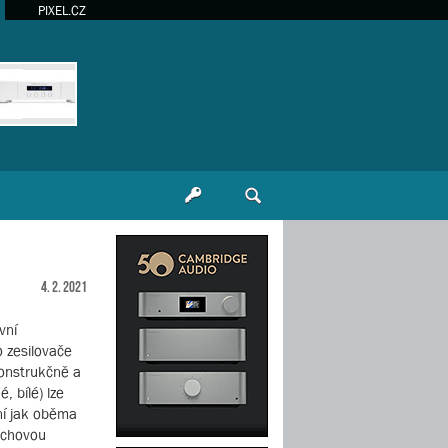
PIXEL.CZ
4. 2. 2021
vní
 zesilovače
konstrukčně a
 bílé) lze
tní jak oběma
rchovou