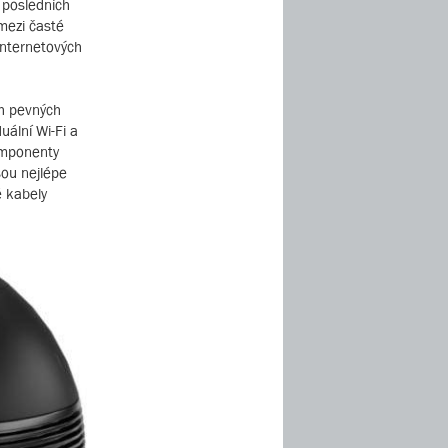
 posledních
mezi časté
internetových
ch pevných
uální Wi-Fi a
komponenty
sou nejlépe
é kabely