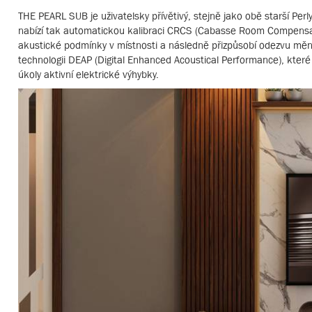
THE PEARL SUB je uživatelsky přívětivý, stejně jako obě starší Pe
nabízí tak automatickou kalibraci CRCS (Cabasse Room Compensat
akustické podmínky v místnosti a následně přizpůsobí odezvu měniče
technologii DEAP (Digital Enhanced Acoustical Performance), které 
úkoly aktivní elektrické výhybky.