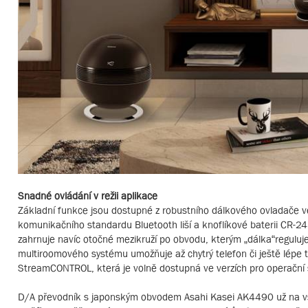
Snadné ovládání v režii aplikace
Základní funkce jsou dostupné z robustního dálkového ovladače ve
komunikačního standardu Bluetooth liší a knoflíkové baterii CR-2
zahrnuje navíc otočné mezikruží po obvodu, kterým „dálka“reguluje
multiroomového systému umožňuje až chytrý telefon či ještě lépe 
StreamCONTROL, která je volně dostupná ve verzích pro operační 
D/A převodník s japonským obvodem Asahi Kasei AK4490 už na v