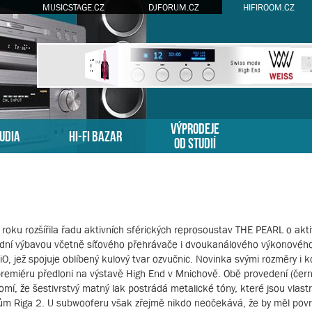
MUSICSTAGE.CZ
DJFORUM.CZ
HIFIROOM.CZ
VÝPRODEJE
TUDIA
HI-FI BAZAR
OD STUDIÍ
ku rozšířila řadu aktivních sférických reprosoustav THE PEARL o akti
dní výbavou včetně síťového přehrávače i dvoukanálového výkonového
 iO, jež spojuje oblíbený kulový tvar ozvučnic. Novinka svými rozměry i 
remiéru předloni na výstavě High End v Mnichově. Obě provedení (černé,
omí, že šestivrstvý matný lak postrádá metalické tóny, které jsou vlas
ům Riga 2. U subwooferu však zřejmě nikdo neočekává, že by měl pov