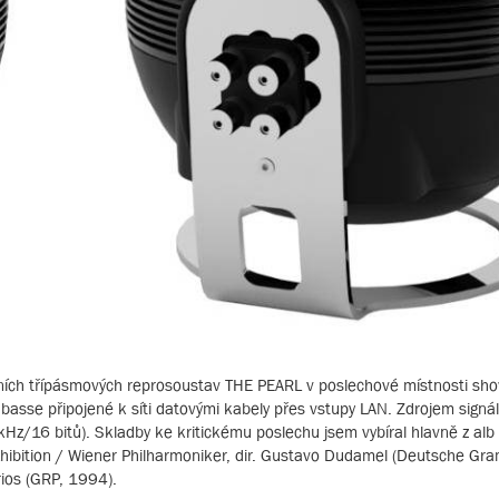
ních třípásmových reprosoustav THE PEARL v poslechové místnosti s
asse připojené k síti datovými kabely přes vstupy LAN. Zdrojem signálu
 kHz/16 bitů). Skladby ke kritickému poslechu jsem vybíral hlavně z alb
xhibition / Wiener Philharmoniker, dir. Gustavo Dudamel (Deutsche G
ios (GRP, 1994).