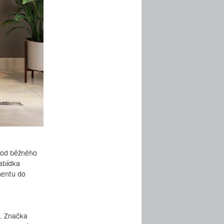
e od běžného
nabídka
nentu do
. Značka