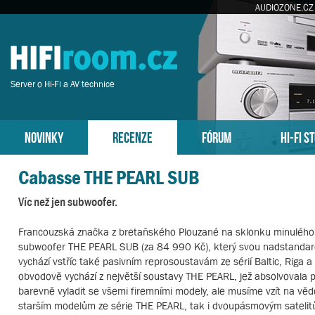
AUDIOZONE.CZ
Server o Hi-Fi a AV technice
NOVINKY
RECENZE
FÓRUM
HI-FI S
Cabasse THE PEARL SUB
Víc než jen subwoofer.
Francouzská značka z bretaňského Plouzané na sklonku minulého ro
subwoofer THE PEARL SUB (za 84 990 Kč), který svou nadstandar
vychází vstříc také pasivním reprosoustavám ze sérií Baltic, Riga a
obvodově vychází z největší soustavy THE PEARL, jež absolvovala p
barevně vyladit se všemi firemními modely, ale musíme vzít na věd
starším modelům ze série THE PEARL, tak i dvoupásmovým satelit