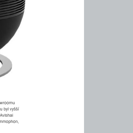
howroomu
 byl vyšší
 Avishai
rammophon,