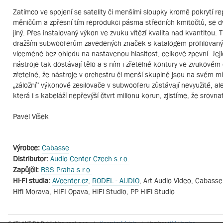
Zatímco ve spojení se satelity či menšími sloupky kromě pokrytí r
měničům a zpřesní tím reprodukci pásma středních kmitočtů, se d
jiný. Přes instalovaný výkon ve zvuku vítězí kvalita nad kvantitou.
dražším subwooferům zavedených značek s katalogem profilovaným
víceméně bez ohledu na nastavenou hlasitost, celkově zpevní. Jejic
nástroje tak dostávají tělo a s ním i zřetelné kontury ve zvukové
zřetelné, že nástroje v orchestru či menší skupině jsou na svém 
„záložní“ výkonové zesilovače v subwooferu zůstávají nevyužité, a
která i s kabeláží nepřevýší čtvrt milionu korun, zjistíme, že sro
Pavel Víšek
Výrobce:
Cabasse
Distributor:
Audio Center Czech s.r.o.
Zapůjčil:
BSS Praha s.r.o.
Hi-Fi studia:
AVcenter.cz
,
RODEL - AUDIO
, Art Audio Video, Cabasse
Hifi Morava, HIFI Opava, HiFi Studio, PP HiFi Studio