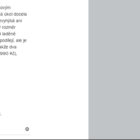
asovým
á úkol docela
nevyhýbá ani
ý rozměr
i laděné
dílejí, ale je
takže dva
 990 Kč),
,
N
a
h