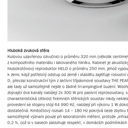
Hluboká zvuková sféra
Kulovou uzavřenou ozvučnici o průměru 320 mm (několik centimetrů 
z kompozitního materiálu i lakovaného hliníku. Kabinet je akusti
hlubokotónový reproduktor HELD o průměru 250 mm, jehož vypouk
k zemi, když potřebný odstup od země i stabilitu zajišťuje robustní 
D, převzal konstrukční tým z aktivní třípásmové soustavy THE PEA
ale tady už samozřejmě nejde o žádné tri-ampingové buzení. Woof
zbývající dva kanály nabízejí 2x 300 W pro pasivní reprosoustavy,
charakteristická citlivost firemních sférických soustav nikdy nekle
provedení se stojany stojí 64 990 Kč, nabízejí při výkonu 1 W do
dostatečná. Kmitočtový rozsah 14 – 180 Hz pokrývá beze zbytku 
samozřejmě význam pouze při laboratorním měření, protože „infraz
0,2 %, což si v basech zasluhuje respekt, v domácích podmínkách 