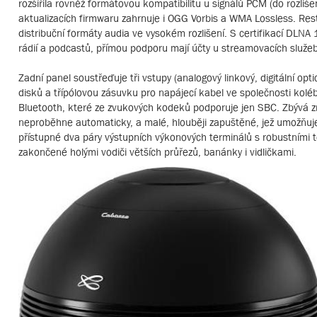
rozšířila rovněž formátovou kompatibilitu u signálů PCM (do rozli
aktualizacích firmwaru zahrnuje i OGG Vorbis a WMA Lossless. Res
distribuční formáty audia ve vysokém rozlišení. S certifikací DL
rádií a podcastů, přímou podporu mají účty u streamovacích služeb 
Zadní panel soustřeďuje tři vstupy (analogový linkový, digitální op
disků a třípólovou zásuvku pro napájecí kabel ve společnosti kolé
Bluetooth, které ze zvukových kodeků podporuje jen SBC. Zbývá zmí
neproběhne automaticky, a malé, hlouběji zapuštěné, jež umožňuje
přístupné dva páry výstupních výkonových terminálů s robustními tě
zakončené holými vodiči větších průřezů, banánky i vidličkami.