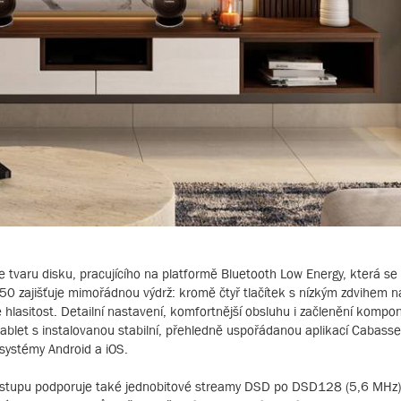
 tvaru disku, pracujícího na platformě Bluetooth Low Energy, která s
450 zajišťuje mimořádnou výdrž: kromě čtyř tlačítek s nízkým zdvihem 
 hlasitost. Detailní nastavení, komfortnější obsluhu i začlenění kompo
tablet s instalovanou stabilní, přehledně uspořádanou aplikací Cabasse
systémy Android a iOS.
stupu podporuje také jednobitové streamy DSD po DSD128 (5,6 MHz)