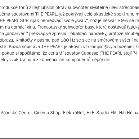
eprodukce tónů z nejhlubších oktáv subwoofer slyšitelně uleví středob
věma soustavami THE PEARL, jež pokrývají celé akustické spektrum, m
 THE PEARL SUB nijak nepředvádí svoje „svaly“, což je nešvar, který se 
 na domácí kina. Francouzský subwoofer basy, které dostávají fyzick
h „dobarvení“ překvapivě zpřesní i lokalizaci nahrávky, protože hlouběj
m obrazu. Kmitočty v pásmu pod 180 Hz se sice na směrovém slyšení nepo
místě. Každá soustava THE PEARL je aktivní s tri-ampingovým buzením, 
le pokud si spočítáme, že cena tří soustav Cabasse (THE PEARL stojí 74
vnatelný zvuk bychom z konvenčních komponentů nepořídili.
 Acoustic Center, Cinema Shop, ElektroNet, Hi-Fi Studio FM, Hifi Hejhal