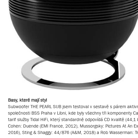
Basy, které mají styl
Subwoofer THE PEARL SUB jsem testoval v sestavě s párem aktiv
společnosti BSS Praha v Libni, kde byly všechny tři komponenty Cab
tarif služby Tidal HiFi, který standardně odpovídá CD kvalitě (44,1
Cohen: Duende (EMI France, 2012), Mussorgsky: Pictures At An E
2016), Sting & Shaggy: 44/876 (A&M, 2018) a Rob Wasserman: Tr