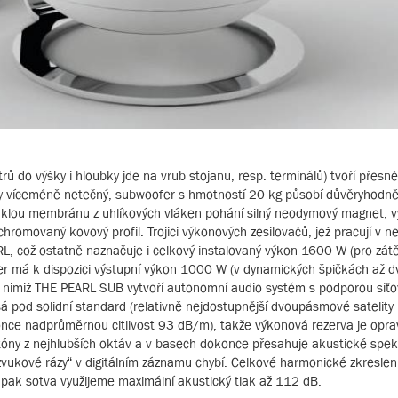
do výšky i hloubky jde na vrub stojanu, resp. terminálů) tvoří přesně 
cky víceméně netečný, subwoofer s hmotností 20 kg působí důvěryhodně
lou membránu z uhlíkových vláken pohání silný neodymový magnet, v
chromovaný kovový profil. Trojici výkonových zesilovačů, jež pracují v ne
RL, což ostatně naznačuje i celkový instalovaný výkon 1600 W (pro zát
er má k dispozici výstupní výkon 1000 W (v dynamických špičkách až d
 s nimiž THE PEARL SUB vytvoří autonomní audio systém s podporou síťo
sá pod solidní standard (relativně nejdostupnější dvoupásmové satelity i
konce nadprůměrnou citlivost 93 dB/m), takže výkonová rezerva je opr
tóny z nejhlubších oktáv a v basech dokonce přesahuje akustické spe
vukové rázy“ v digitálním záznamu chybí. Celkové harmonické zkreslen
pak sotva využijeme maximální akustický tlak až 112 dB.