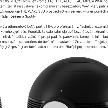
šení 192 kHz/24 bitů), jež kromě AAC, AIFF, ALAC, FLAC, MP3, a WMA po
tem, žel, stále zůstává nekomprimovaný bezeztrátový WAV, který patří 
NA 1.5 umožňuje THE PEARL SUB prostřednictvím serveru vTuner poslech 
Tidal, Deezer a Spotify.
tický a ethernetový LAN), port USB-A pro přehrávání z flashek či externí
bkového vypínače. Konektivita dále zahrnuje dvě bezdrátová rozhraní, d
nit dvě tlačítka, „záložní“ pro případ, že párování s kompatibilními 
 resetování subwooferu do továrního nastavení. Ze zadních přípojek j
ly, jež zpevňují uhlíková vlákna, která umožňují připojit reproduktorov