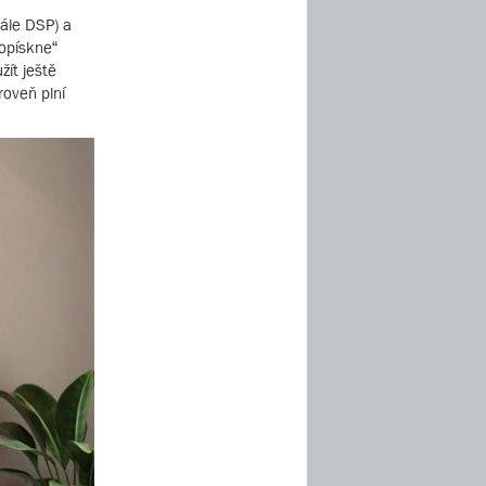
dále DSP) a
opískne“
žít ještě
roveň plní