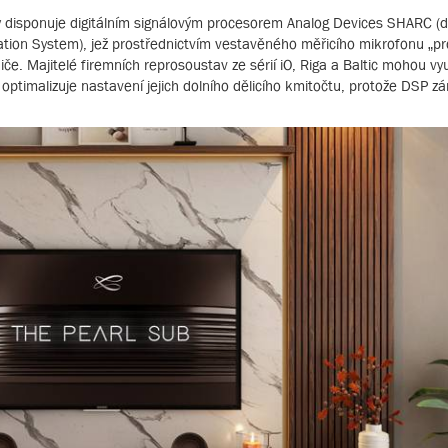
rly disponuje digitálním signálovým procesorem Analog Devices SHARC (
ion System), jež prostřednictvím vestavěného měřicího mikrofonu „pr
. Majitelé firemních reprosoustav ze sérií iO, Riga a Baltic mohou vyu
optimalizuje nastavení jejich dolního dělicího kmitočtu, protože DSP zá