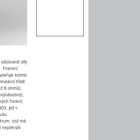
slícované díly
. Firemní
yzařuje kolmo
lineární třídě
ěž 8 ohmů),
vojnásobný),
vých funkcí;
O3, jež v
avdu
ktrum, což má
í nepřevýší