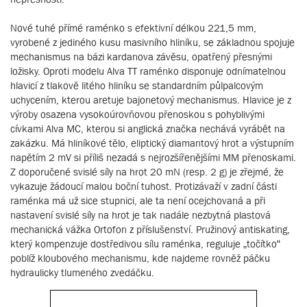
Nové tuhé přímé raménko s efektivní délkou 221,5 mm,
vyrobené z jediného kusu masivního hliníku, se základnou spojuje
mechanismus na bázi kardanova závěsu, opatřený přesnými
ložisky. Oproti modelu Alva TT raménko disponuje odnímatelnou
hlavicí z tlakově litého hliníku se standardním půlpalcovým
uchycením, kterou aretuje bajonetový mechanismus. Hlavice je z
výroby osazena vysokoúrovňovou přenoskou s pohyblivými
cívkami Alva MC, kterou si anglická značka nechává vyrábět na
zakázku. Má hliníkové tělo, eliptický diamantový hrot a výstupním
napětím 2 mV si příliš nezadá s nejrozšířenějšími MM přenoskami.
Z doporučené svislé síly na hrot 20 mN (resp. 2 g) je zřejmé, že
vykazuje žádoucí malou boční tuhost. Protizávaží v zadní části
raménka má už sice stupnici, ale ta není ocejchovaná a při
nastavení svislé síly na hrot je tak nadále nezbytná plastová
mechanická vážka Ortofon z příslušenství. Pružinový antiskating,
který kompenzuje dostředivou sílu raménka, reguluje „točítko“
poblíž kloubového mechanismu, kde najdeme rovněž páčku
hydraulicky tlumeného zvedáčku.