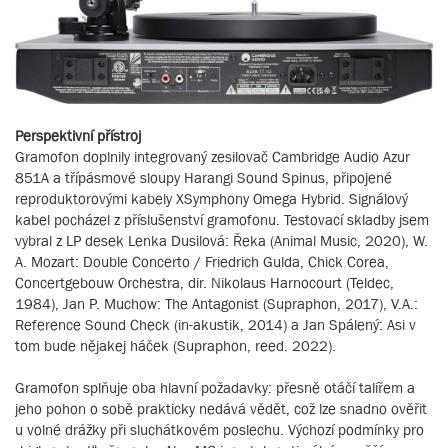
Perspektivní přístroj
Gramofon doplnily integrovaný zesilovač Cambridge Audio Azur
851A a třípásmové sloupy Harangi Sound Spinus, připojené
reproduktorovými kabely XSymphony Omega Hybrid. Signálový
kabel pocházel z příslušenství gramofonu. Testovací skladby jsem
vybral z LP desek Lenka Dusilová: Řeka (Animal Music, 2020), W.
A. Mozart: Double Concerto / Friedrich Gulda, Chick Corea,
Concertgebouw Orchestra, dir. Nikolaus Harnocourt (Teldec,
1984), Jan P. Muchow: The Antagonist (Supraphon, 2017), V.A.:
Reference Sound Check (in-akustik, 2014) a Jan Spálený: Asi v
tom bude nějakej háček (Supraphon, reed. 2022).
Gramofon splňuje oba hlavní požadavky: přesně otáčí talířem a
jeho pohon o sobě prakticky nedává vědět, což lze snadno ověřit
u volné drážky při sluchátkovém poslechu. Výchozí podmínky pro