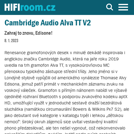
Server o Hi-Fi a AV technice
Cambridge Audio Alva TT V2
Zahraj to znovu, Edisone!
8. 1. 2023
Renesance gramofonových desek v minulé dekádě inspirovala i
anglickou značku Cambridge Audio, která na jaře roku 2019
uvedla na trh gramofon Alva TT, s vysokoúrovňovou MC
přenoskou typického zástupce střední třídy. Jeho jméno si v
Londýně stylově vypůjčili od amerického vynálezce Thomase Alvy
Edisona, jemuž patří primát v mechanickém záznamu zvuku na
voskový váleček. Gramofon s přímým náhonem nabídl ve výbavě
ojedinělé rozhraní Bluetooth s podporou zvukového kodeku aptX
HD, umožňující využít v jednoduché sestavě dražší bezdrátová
sluchátka (namátkou circumaurální Bowers & Wilkins Px7 S2), ale
jako debutant své kategorie v katalogu trpěl i lehkou „dětskou
nemocí“: široký okruh zájemců sice uvítal vestavěný kvalitní
phono předzesilovač, ale ten nešel vypnout, což nekonvenovalo