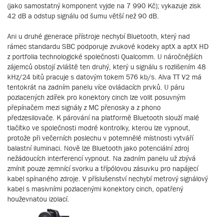
(jako samostatný komponent vyjde na 7 990 Kč); vykazuje zisk
42 dB a odstup signálu od šumu větší než 90 dB.
Ani u druhé generace přístroje nechybí Bluetooth, který nad
rámec standardu SBC podporuje zvukové kodeky aptX a aptX HD
z portfolia technologické společnosti Qualcomm. U náročnějších
zájemců obstojí zvláště ten druhý, který u signálu s rozlišením 48
kHz/24 bitů pracuje s datovým tokem 576 kb/s. Alva TT V2 má
tentokrát na zadním panelu více ovládacích prvků. U páru
pozlacených zdířek pro konektory cinch lze volit posuvným
přepínačem mezi signály z MC přenosky a z phono
předzesilovače. K párování na platformě Bluetooth slouží malé
tlačítko ve společnosti modré kontrolky, kterou lze vypnout,
protože při večerních poslechu v potemnělé místnosti vytváří
balastní iluminaci. Nově lze Bluetooth jako potenciální zdroj
nežádoucích interferencí vypnout. Na zadním panelu už zbývá
zmínit pouze zemnící svorku a třípólovou zásuvku pro napájecí
kabel spínaného zdroje. V příslušenství nechybí metrový signálový
kabel s masivními pozlacenými konektory cinch, opatřený
houževnatou izolací.