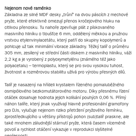
Nejenom nové raménko
Základna ze silné MDF desky „trůní“ na dvou páscích z mechové
pryže, které efektivně omezují přenos kročejového hluku na
citlivou přenosku. Tu nahoře zpevňuje plát z pískovaného
masivního hliníku o tloušťce 6 mm, oddělený měkkou a pružnou
vrstvou etylenvinylacetátu, který patří do skupiny kopolymerů a
pohlcuje už tak minimální vibrace základny. Těžký talíř o průměru
305 mm, zesílený ve střední části diskem z masivního hliníku, váží
2,2 kg a je vyrobený z polyoxymetylénu (známého též jako
polyacetalu) – termoplastu, který se pro svou vysokou tuhost,
životnost a rozměrovou stabilitu užívá pro výrobu přesných dílů.
Talíř je nasazený na hřídeli krystalem řízeného pomaluběžného
osmipólového bezkomutátorového motoru. Díky přesnému řízení
otáček dosahuje hodnota jejich kolísání pouhých 0,06 %. Přímý
náhon talíře, který jinak využívají hlavně profesionální gramofony
pro DJs, vylučuje nejenom riziko přetržení pryžového řemínku,
zprostředkujícího u většiny přístrojů pohon (sub)talíř praskne, ale
také mnohem záludnější stárnutí pryže, která časem víceméně
povolí a rychlost otáčení vykazuje v reprodukci slyšitelné
nepřesnosti.