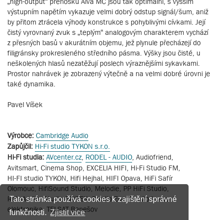
„high-output“ přenosku Alva MC jsou tak optimální, s vyšším
výstupním napětím vykazuje velmi dobrý odstup signál/šum, aniž
by přitom ztrácela výhody konstrukce s pohyblivými cívkami. Její
čistý vyrovnaný zvuk s „teplým“ analogovým charakterem vychází
z přesných basů v akurátním objemu, jež plynule přecházejí do
filigránsky prokresleného středního pásma. Výšky jsou čisté, u
neškolených hlasů nezatěžují poslech výraznějšími sykavkami.
Prostor nahrávek je zobrazený výtečně a na velmi dobré úrovni je
také dynamika.
Pavel Víšek
Výrobce:
Cambridge Audio
Zapůjčil:
Hi-Fi studio TYKON s.r.o.
Hi-Fi studia:
AVcenter.cz
,
RODEL - AUDIO
, Audiofriend,
Avitsmart, Cinema Shop, EXCELIA HIFI, Hi-Fi Studio FM,
HI-FI studio TYKON, Hifi Hejhal, HIFI Opava, HiFi Safír
Olomouc, HifiSound Studio, Melodie, PP HiFi Studio,
RothAudio, Studio BRITEK, Studio Eso, Studio Luxusní
Tato stránka používá cookies k zajištění správné
elektronika, TELSAT Benešov
funkčnosti.
Zjistit více