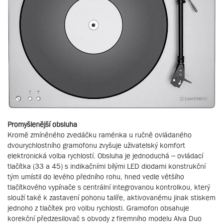
Promyšlenější obsluha
Kromě zmíněného zvedáčku raménka u ručně ovládaného
dvourychlostního gramofonu zvyšuje uživatelský komfort
elektronická volba rychlostí. Obsluha je jednoduchá – ovládací
tlačítka (33 a 45) s indikačními bílými LED diodami konstrukční
tým umístil do levého předního rohu, hned vedle většího
tlačítkového vypínače s centrální integrovanou kontrolkou, který
slouží také k zastavení pohonu talíře, aktivovanému jinak stiskem
jednoho z tlačítek pro volbu rychlosti. Gramofon obsahuje
korekční předzesilovač s obvody z firemního modelu Alva Duo