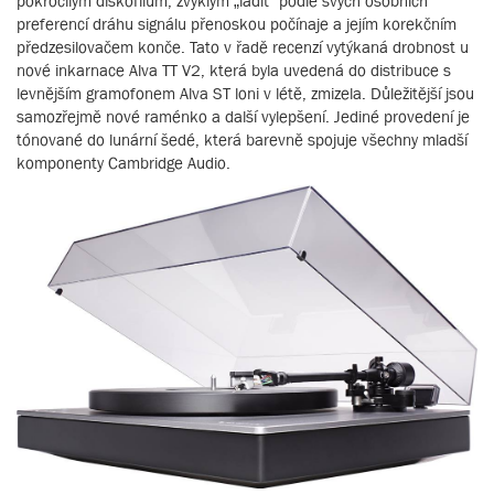
pokročilým diskofilům, zvyklým „ladit“ podle svých osobních
preferencí dráhu signálu přenoskou počínaje a jejím korekčním
předzesilovačem konče. Tato v řadě recenzí vytýkaná drobnost u
nové inkarnace Alva TT V2, která byla uvedená do distribuce s
levnějším gramofonem Alva ST loni v létě, zmizela. Důležitější jsou
samozřejmě nové raménko a další vylepšení. Jediné provedení je
tónované do lunární šedé, která barevně spojuje všechny mladší
komponenty Cambridge Audio.