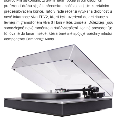
pokročilým diskofilům, zvyklým „ladit“ podle svých osobních
preferencí dráhu signálu přenoskou počínaje a jejím korekčním
předzesilovačem konče. Tato v řadě recenzí vytýkaná drobnost u
nové inkarnace Alva TT V2, která byla uvedená do distribuce s
levnějším gramofonem Alva ST loni v létě, zmizela. Důležitější jsou
samozřejmě nové raménko a další vylepšení. Jediné provedení je
tónované do lunární šedé, která barevně spojuje všechny mladší
komponenty Cambridge Audio.