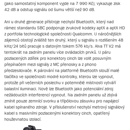
(jako samostatný komponent vyjde na 7 990 Kč); vykazuje zisk
42 dB a odstup signálu od šumu větší než 90 dB.
Ani u druhé generace přístroje nechybí Bluetooth, který nad
rámec standardu SBC podporuje zvukové kodeky aptX a aptX HD
z portfolia technologické společnosti Qualcomm. U náročnějších
zájemců obstojí zvláště ten druhý, který u signálu s rozlišením 48
kHz/24 bitů pracuje s datovým tokem 576 kb/s. Alva TT V2 má
tentokrát na zadním panelu více ovládacích prvků. U páru
pozlacených zdířek pro konektory cinch lze volit posuvným
přepínačem mezi signály z MC přenosky a z phono
předzesilovače. K párování na platformě Bluetooth slouží malé
tlačítko ve společnosti modré kontrolky, kterou lze vypnout,
protože při večerních poslechu v potemnělé místnosti vytváří
balastní iluminaci. Nově lze Bluetooth jako potenciální zdroj
nežádoucích interferencí vypnout. Na zadním panelu už zbývá
zmínit pouze zemnící svorku a třípólovou zásuvku pro napájecí
kabel spínaného zdroje. V příslušenství nechybí metrový signálový
kabel s masivními pozlacenými konektory cinch, opatřený
houževnatou izolací.