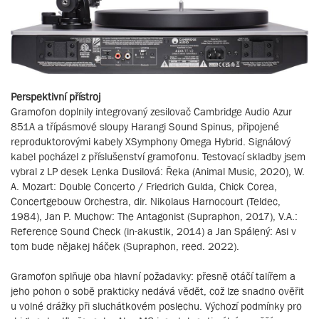
Perspektivní přístroj
Gramofon doplnily integrovaný zesilovač Cambridge Audio Azur
851A a třípásmové sloupy Harangi Sound Spinus, připojené
reproduktorovými kabely XSymphony Omega Hybrid. Signálový
kabel pocházel z příslušenství gramofonu. Testovací skladby jsem
vybral z LP desek Lenka Dusilová: Řeka (Animal Music, 2020), W.
A. Mozart: Double Concerto / Friedrich Gulda, Chick Corea,
Concertgebouw Orchestra, dir. Nikolaus Harnocourt (Teldec,
1984), Jan P. Muchow: The Antagonist (Supraphon, 2017), V.A.:
Reference Sound Check (in-akustik, 2014) a Jan Spálený: Asi v
tom bude nějakej háček (Supraphon, reed. 2022).
Gramofon splňuje oba hlavní požadavky: přesně otáčí talířem a
jeho pohon o sobě prakticky nedává vědět, což lze snadno ověřit
u volné drážky při sluchátkovém poslechu. Výchozí podmínky pro