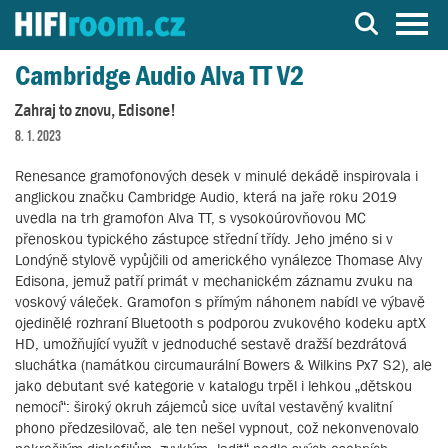
Server o Hi-Fi a AV technice
Cambridge Audio Alva TT V2
Zahraj to znovu, Edisone!
8. 1. 2023
Renesance gramofonových desek v minulé dekádě inspirovala i
anglickou značku Cambridge Audio, která na jaře roku 2019
uvedla na trh gramofon Alva TT, s vysokoúrovňovou MC
přenoskou typického zástupce střední třídy. Jeho jméno si v
Londýně stylově vypůjčili od amerického vynálezce Thomase Alvy
Edisona, jemuž patří primát v mechanickém záznamu zvuku na
voskový váleček. Gramofon s přímým náhonem nabídl ve výbavě
ojedinělé rozhraní Bluetooth s podporou zvukového kodeku aptX
HD, umožňující využít v jednoduché sestavě dražší bezdrátová
sluchátka (namátkou circumaurální Bowers & Wilkins Px7 S2), ale
jako debutant své kategorie v katalogu trpěl i lehkou „dětskou
nemocí“: široký okruh zájemců sice uvítal vestavěný kvalitní
phono předzesilovač, ale ten nešel vypnout, což nekonvenovalo