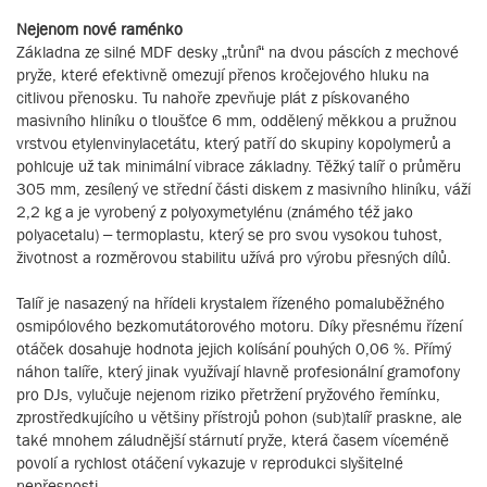
Nejenom nové raménko
Základna ze silné MDF desky „trůní“ na dvou páscích z mechové
pryže, které efektivně omezují přenos kročejového hluku na
citlivou přenosku. Tu nahoře zpevňuje plát z pískovaného
masivního hliníku o tloušťce 6 mm, oddělený měkkou a pružnou
vrstvou etylenvinylacetátu, který patří do skupiny kopolymerů a
pohlcuje už tak minimální vibrace základny. Těžký talíř o průměru
305 mm, zesílený ve střední části diskem z masivního hliníku, váží
2,2 kg a je vyrobený z polyoxymetylénu (známého též jako
polyacetalu) – termoplastu, který se pro svou vysokou tuhost,
životnost a rozměrovou stabilitu užívá pro výrobu přesných dílů.
Talíř je nasazený na hřídeli krystalem řízeného pomaluběžného
osmipólového bezkomutátorového motoru. Díky přesnému řízení
otáček dosahuje hodnota jejich kolísání pouhých 0,06 %. Přímý
náhon talíře, který jinak využívají hlavně profesionální gramofony
pro DJs, vylučuje nejenom riziko přetržení pryžového řemínku,
zprostředkujícího u většiny přístrojů pohon (sub)talíř praskne, ale
také mnohem záludnější stárnutí pryže, která časem víceméně
povolí a rychlost otáčení vykazuje v reprodukci slyšitelné
nepřesnosti.