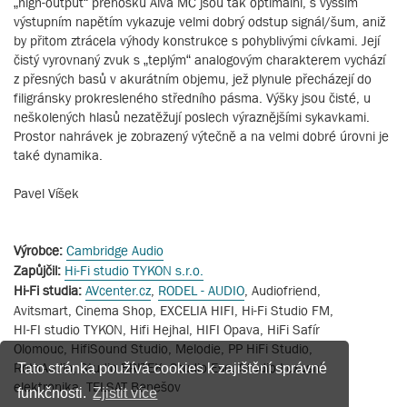
„high-output“ přenosku Alva MC jsou tak optimální, s vyšším
výstupním napětím vykazuje velmi dobrý odstup signál/šum, aniž
by přitom ztrácela výhody konstrukce s pohyblivými cívkami. Její
čistý vyrovnaný zvuk s „teplým“ analogovým charakterem vychází
z přesných basů v akurátním objemu, jež plynule přecházejí do
filigránsky prokresleného středního pásma. Výšky jsou čisté, u
neškolených hlasů nezatěžují poslech výraznějšími sykavkami.
Prostor nahrávek je zobrazený výtečně a na velmi dobré úrovni je
také dynamika.
Pavel Víšek
Výrobce:
Cambridge Audio
Zapůjčil:
Hi-Fi studio TYKON s.r.o.
Hi-Fi studia:
AVcenter.cz
,
RODEL - AUDIO
, Audiofriend,
Avitsmart, Cinema Shop, EXCELIA HIFI, Hi-Fi Studio FM,
HI-FI studio TYKON, Hifi Hejhal, HIFI Opava, HiFi Safír
Olomouc, HifiSound Studio, Melodie, PP HiFi Studio,
RothAudio, Studio BRITEK, Studio Eso, Studio Luxusní
Tato stránka používá cookies k zajištění správné
elektronika, TELSAT Benešov
funkčnosti.
Zjistit více