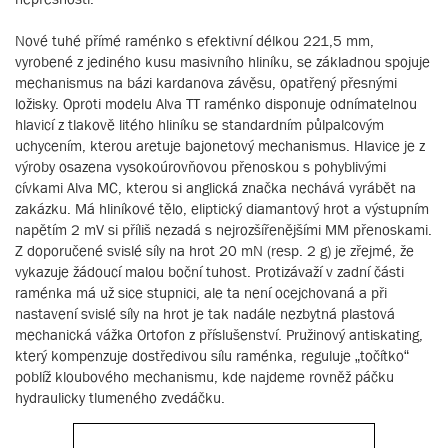
Nové tuhé přímé raménko s efektivní délkou 221,5 mm,
vyrobené z jediného kusu masivního hliníku, se základnou spojuje
mechanismus na bázi kardanova závěsu, opatřený přesnými
ložisky. Oproti modelu Alva TT raménko disponuje odnímatelnou
hlavicí z tlakově litého hliníku se standardním půlpalcovým
uchycením, kterou aretuje bajonetový mechanismus. Hlavice je z
výroby osazena vysokoúrovňovou přenoskou s pohyblivými
cívkami Alva MC, kterou si anglická značka nechává vyrábět na
zakázku. Má hliníkové tělo, eliptický diamantový hrot a výstupním
napětím 2 mV si příliš nezadá s nejrozšířenějšími MM přenoskami.
Z doporučené svislé síly na hrot 20 mN (resp. 2 g) je zřejmé, že
vykazuje žádoucí malou boční tuhost. Protizávaží v zadní části
raménka má už sice stupnici, ale ta není ocejchovaná a při
nastavení svislé síly na hrot je tak nadále nezbytná plastová
mechanická vážka Ortofon z příslušenství. Pružinový antiskating,
který kompenzuje dostředivou sílu raménka, reguluje „točítko“
poblíž kloubového mechanismu, kde najdeme rovněž páčku
hydraulicky tlumeného zvedáčku.