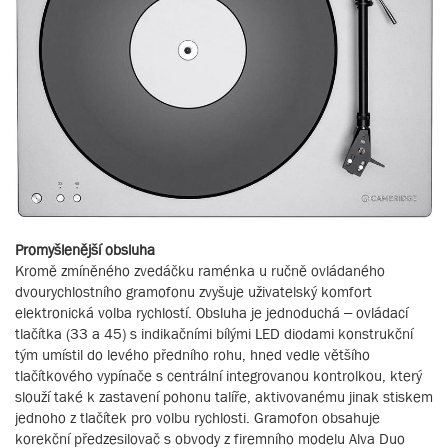
Promyšlenější obsluha
Kromě zmíněného zvedáčku raménka u ručně ovládaného
dvourychlostního gramofonu zvyšuje uživatelský komfort
elektronická volba rychlostí. Obsluha je jednoduchá – ovládací
tlačítka (33 a 45) s indikačními bílými LED diodami konstrukční
tým umístil do levého předního rohu, hned vedle většího
tlačítkového vypínače s centrální integrovanou kontrolkou, který
slouží také k zastavení pohonu talíře, aktivovanému jinak stiskem
jednoho z tlačítek pro volbu rychlosti. Gramofon obsahuje
korekční předzesilovač s obvody z firemního modelu Alva Duo