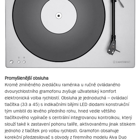
Promyšlenější obsluha
Kromě zmíněného zvedáčku raménka u ručně ovládaného
dvourychlostního gramofonu zvyšuje uživatelský komfort
elektronická volba rychlostí. Obsluha je jednoduchá – ovládací
tlačítka (33 a 45) s indikačními bílými LED diodami konstrukční
tým umístil do levého předního rohu, hned vedle většího
tlačítkového vypínače s centrální integrovanou kontrolkou, který
slouží také k zastavení pohonu talíře, aktivovanému jinak stiskem
jednoho z tlačítek pro volbu rychlosti. Gramofon obsahuje
korekční předzesilovač s obvody z firemního modelu Alva Duo