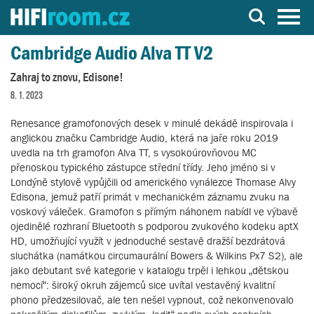
Server o Hi-Fi a AV technice
Cambridge Audio Alva TT V2
Zahraj to znovu, Edisone!
8. 1. 2023
Renesance gramofonových desek v minulé dekádě inspirovala i
anglickou značku Cambridge Audio, která na jaře roku 2019
uvedla na trh gramofon Alva TT, s vysokoúrovňovou MC
přenoskou typického zástupce střední třídy. Jeho jméno si v
Londýně stylově vypůjčili od amerického vynálezce Thomase Alvy
Edisona, jemuž patří primát v mechanickém záznamu zvuku na
voskový váleček. Gramofon s přímým náhonem nabídl ve výbavě
ojedinělé rozhraní Bluetooth s podporou zvukového kodeku aptX
HD, umožňující využít v jednoduché sestavě dražší bezdrátová
sluchátka (namátkou circumaurální Bowers & Wilkins Px7 S2), ale
jako debutant své kategorie v katalogu trpěl i lehkou „dětskou
nemocí“: široký okruh zájemců sice uvítal vestavěný kvalitní
phono předzesilovač, ale ten nešel vypnout, což nekonvenovalo