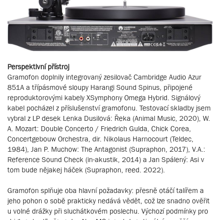
Perspektivní přístroj
Gramofon doplnily integrovaný zesilovač Cambridge Audio Azur
851A a třípásmové sloupy Harangi Sound Spinus, připojené
reproduktorovými kabely XSymphony Omega Hybrid. Signálový
kabel pocházel z příslušenství gramofonu. Testovací skladby jsem
vybral z LP desek Lenka Dusilová: Řeka (Animal Music, 2020), W.
A. Mozart: Double Concerto / Friedrich Gulda, Chick Corea,
Concertgebouw Orchestra, dir. Nikolaus Harnocourt (Teldec,
1984), Jan P. Muchow: The Antagonist (Supraphon, 2017), V.A.:
Reference Sound Check (in-akustik, 2014) a Jan Spálený: Asi v
tom bude nějakej háček (Supraphon, reed. 2022).
Gramofon splňuje oba hlavní požadavky: přesně otáčí talířem a
jeho pohon o sobě prakticky nedává vědět, což lze snadno ověřit
u volné drážky při sluchátkovém poslechu. Výchozí podmínky pro