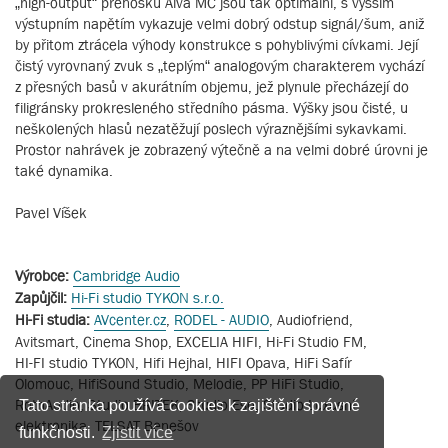
„high-output“ přenosku Alva MC jsou tak optimální, s vyšším
výstupním napětím vykazuje velmi dobrý odstup signál/šum, aniž
by přitom ztrácela výhody konstrukce s pohyblivými cívkami. Její
čistý vyrovnaný zvuk s „teplým“ analogovým charakterem vychází
z přesných basů v akurátním objemu, jež plynule přecházejí do
filigránsky prokresleného středního pásma. Výšky jsou čisté, u
neškolených hlasů nezatěžují poslech výraznějšími sykavkami.
Prostor nahrávek je zobrazený výtečně a na velmi dobré úrovni je
také dynamika.
Pavel Víšek
Výrobce:
Cambridge Audio
Zapůjčil:
Hi-Fi studio TYKON s.r.o.
Hi-Fi studia:
AVcenter.cz
,
RODEL - AUDIO
, Audiofriend,
Avitsmart, Cinema Shop, EXCELIA HIFI, Hi-Fi Studio FM,
HI-FI studio TYKON, Hifi Hejhal, HIFI Opava, HiFi Safír
Olomouc, HifiSound Studio, Melodie, PP HiFi Studio,
RothAudio, Studio BRITEK, Studio Eso, Studio Luxusní
Tato stránka používá cookies k zajištění správné
elektronika, TELSAT Benešov
funkčnosti.
Zjistit více