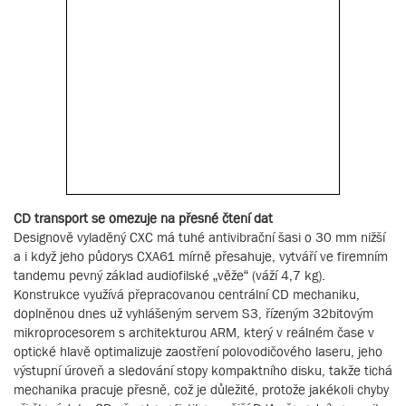
CD transport se omezuje na přesné čtení dat
Designově vyladěný CXC má tuhé antivibrační šasi o 30 mm nižší
a i když jeho půdorys CXA61 mírně přesahuje, vytváří ve firemním
tandemu pevný základ audiofilské „věže“ (váží 4,7 kg).
Konstrukce využívá přepracovanou centrální CD mechaniku,
doplněnou dnes už vyhlášeným servem S3, řízeným 32bitovým
mikroprocesorem s architekturou ARM, který v reálném čase v
optické hlavě optimalizuje zaostření polovodičového laseru, jeho
výstupní úroveň a sledování stopy kompaktního disku, takže tichá
mechanika pracuje přesně, což je důležité, protože jakékoli chyby