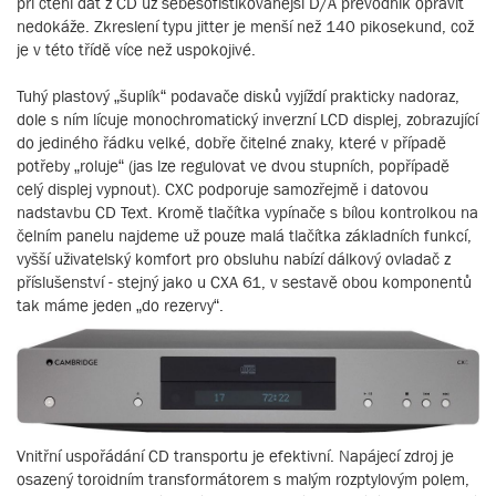
při čtení dat z CD už sebesofistikovanější D/A převodník opravit
nedokáže. Zkreslení typu jitter je menší než 140 pikosekund, což
je v této třídě více než uspokojivé.
Tuhý plastový „šuplík“ podavače disků vyjíždí prakticky nadoraz,
dole s ním lícuje monochromatický inverzní LCD displej, zobrazující
do jediného řádku velké, dobře čitelné znaky, které v případě
potřeby „roluje“ (jas lze regulovat ve dvou stupních, popřípadě
celý displej vypnout). CXC podporuje samozřejmě i datovou
nadstavbu CD Text. Kromě tlačítka vypínače s bílou kontrolkou na
čelním panelu najdeme už pouze malá tlačítka základních funkcí,
vyšší uživatelský komfort pro obsluhu nabízí dálkový ovladač z
příslušenství - stejný jako u CXA 61, v sestavě obou komponentů
tak máme jeden „do rezervy“.
Vnitřní uspořádání CD transportu je efektivní. Napájecí zdroj je
osazený toroidním transformátorem s malým rozptylovým polem,