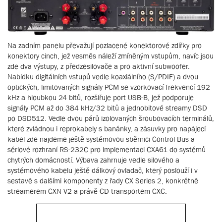
Na zadním panelu převažují pozlacené konektorové zdířky pro
konektory cinch, jež vesměs náleží zmíněným vstupům, navíc jsou
zde dva výstupy, z předzesilovače a pro aktivní subwoofer.
Nabídku digitálních vstupů vedle koaxiálního (S/PDIF) a dvou
optických, limitovaných signály PCM se vzorkovací frekvencí 192
kHz a hloubkou 24 bitů, rozšiřuje port USB-B, jež podporuje
signály PCM až do 384 kHz/32 bitů a jednobitové streamy DSD
po DSD512. Vedle dvou párů izolovaných šroubovacích terminálů,
které zvládnou i reprokabely s banánky, a zásuvky pro napájecí
kabel zde najdeme ještě systémovou sběrnici Control Bus a
sériové rozhraní RS-232C pro implementaci CXA61 do systémů
chytrých domácností. Výbava zahrnuje vedle silového a
systémového kabelu ještě dálkový ovladač, který poslouží i v
sestavě s dalšími komponenty z řady CX Series 2, konkrétně
streamerem CXN V2 a právě CD transportem CXC.