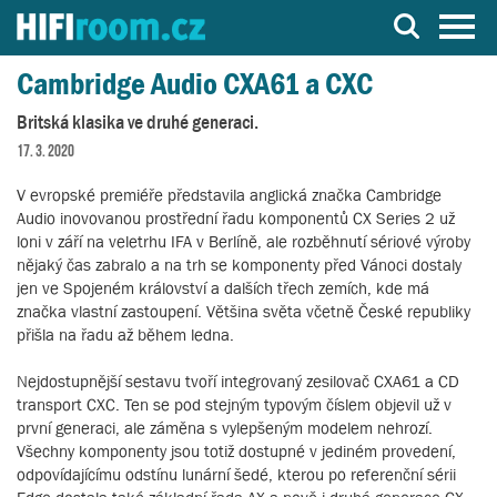
Server o Hi-Fi a AV technice
Cambridge Audio CXA61 a CXC
Britská klasika ve druhé generaci.
17. 3. 2020
V evropské premiéře představila anglická značka Cambridge
Audio inovovanou prostřední řadu komponentů CX Series 2 už
loni v září na veletrhu IFA v Berlíně, ale rozběhnutí sériové výroby
nějaký čas zabralo a na trh se komponenty před Vánoci dostaly
jen ve Spojeném království a dalších třech zemích, kde má
značka vlastní zastoupení. Většina světa včetně České republiky
přišla na řadu až během ledna.
Nejdostupnější sestavu tvoří integrovaný zesilovač CXA61 a CD
transport CXC. Ten se pod stejným typovým číslem objevil už v
první generaci, ale záměna s vylepšeným modelem nehrozí.
Všechny komponenty jsou totiž dostupné v jediném provedení,
odpovídajícímu odstínu lunární šedé, kterou po referenční sérii