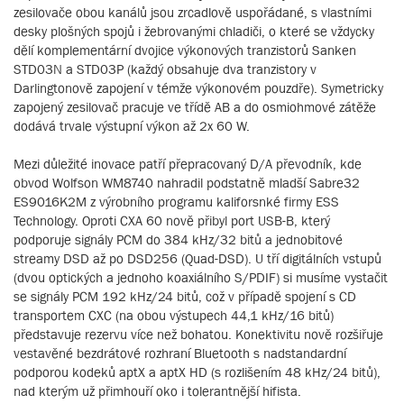
zesilovače obou kanálů jsou zrcadlově uspořádané, s vlastními
desky plošných spojů i žebrovanými chladiči, o které se vždycky
dělí komplementární dvojice výkonových tranzistorů Sanken
STD03N a STD03P (každý obsahuje dva tranzistory v
Darlingtonově zapojení v témže výkonovém pouzdře). Symetricky
zapojený zesilovač pracuje ve třídě AB a do osmiohmové zátěže
dodává trvale výstupní výkon až 2x 60 W.
Mezi důležité inovace patří přepracovaný D/A převodník, kde
obvod Wolfson WM8740 nahradil podstatně mladší Sabre32
ES9016K2M z výrobního programu kaliforsnké firmy ESS
Technology. Oproti CXA 60 nově přibyl port USB-B, který
podporuje signály PCM do 384 kHz/32 bitů a jednobitové
streamy DSD až po DSD256 (Quad-DSD). U tří digitálních vstupů
(dvou optických a jednoho koaxiálního S/PDIF) si musíme vystačit
se signály PCM 192 kHz/24 bitů, což v případě spojení s CD
transportem CXC (na obou výstupech 44,1 kHz/16 bitů)
představuje rezervu více než bohatou. Konektivitu nově rozšiřuje
vestavěné bezdrátové rozhraní Bluetooth s nadstandardní
podporou kodeků aptX a aptX HD (s rozlišením 48 kHz/24 bitů),
nad kterým už přimhouří oko i tolerantnější hifista.