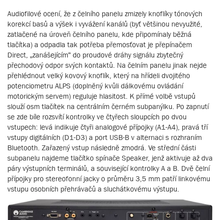
Audiofilové ocení, že z čelního panelu zmizely knoflíky tónových
korekcí basů a výšek i vyvážení kanálů (byť většinou nevyužité,
zatlačené na úroveň čelního panelu, kde připomínaly běžná
tlačítka) a odpadla tak potřeba přemosťovat je přepínačem
Direct, „zanášejícím“ do proudové dráhy signálu zbytečný
přechodový odpor svých kontaktů. Na čelním panelu jinak nejde
přehlédnout velký kovový knoflík, který na hřídeli dvojitého
potenciometru ALPS (doplněný kvůli dálkovému ovládání
motorickým servem) reguluje hlasitost. K přímé volbě vstupů
slouží osm tlačítek na centrálním černém subpanýlku. Po zapnutí
se zde bíle rozsvítí kontrolky ve čtyřech sloupcích po dvou
vstupech: levá indikuje čtyři analogové přípojky (A1-A4), pravá tří
vstupy digitálních (D1-D3) a port USB-B v alternaci s rozhraním
Bluetooth. Zařazený vstup následně zmodrá. Ve střední části
subpanelu najdeme tlačítko spínače Speaker, jenž aktivuje až dva
páry výstupních terminálů, a související kontrolky A a B. Dvě čelní
přípojky pro stereofonní jacky o průměru 3,5 mm patří linkovému
vstupu osobních přehrávačů a sluchátkovému výstupu.