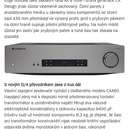
Edge dostala také základní řada AX a nově i druhá generace CX.
Design jinak zůstal víceméně zachovaný. Čelní panely z
anodizovaného hliníku u základny obou komponentů se stolní
bází 430 mm přecházejí ve výrazný profil, jenž s pryžovým páskem
na dolní hraně supluje přední přístrojové patky. Na svém místě
zůstal jen zadní pár pryžových patek a tuhá šasi tak získala na
stabilitě.
S novým D/A převodníkem zase o kus dál
Vlastní zapojení zesilovače vychází z oblíbeného modelu CXA60.
Napájecí zdroj má k dispozici mírně předimenzovaný toroidní
transformátor a usměrněného napětí filtrují dva válcové
elektrolytické kondenzátory s celkovou kapacitou 9400 μF.
Důvěru budí už hmotnost komponentu 8,3 kg, je zřejmé, že šasi
ani transformátor konstruktéři nijak neošidili Vnitřní uspořádání
odpovídá dvěma monoblokům v jednom šasi, výkonové