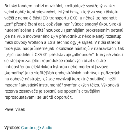
Britský tandem nabízí muzikální, kmitočtově vyvážený zvuk s
velmi dobře kontrolovanými, jistými basy, který za svou čistotu
vděčí z nemalé části CD transportu CXC, u něhož lze hodnotit
„jen“ přesné čtení dat, což však není vůbec snadný úkol. Široká
hudební scéna s větší hloubkou i jemnějším prokreslením detailů
jde na vrub inovovaného D/A převodníku: několikaletý rozestup
mezi obvody Wolfson a ESS Technology je slyšet. V nižší střední
třídě jsou nadprůměrné jak lokalizace nástrojů v nahrávkách, tak
i jejich oddělení. CXA 61 představuje „allrounder“, který se zhostí
se stejným zaujetím reprodukce rockových čísel s ostře
naboostřenou elektrickou kytarou nebo moderní jazzové
„komořiny“ jako složitějších orchestrálních nahrávek pořízených
na dobové nástroje, jež zde vyznívají korektně subtilněji nežli
moderní akustický instrumentář symfonických těles. Výkonová
rezerva zesilovače je solidní, ale spojení s citlivějšími
reprosoustavami lze určitě doporučit.
Pavel Víšek
Výrobce:
Cambridge Audio