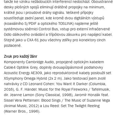
takže ke vzniku nežádoucích interferencí nedochází. Oboustranné
desky plošných spojů eliminují drátěné propojky na minimum,
krátké jsou i proudové dráhy signálu. Veškeré přípojky
soustřeďuje zadní panel, kde kromě dvou digitálních výstupů
(koaxiálního S/PDIF a optického TOSLINK) najdeme ještě
systémovou sběrnici Control Bus, vstup pro externí infračervené
čidlo dálkového ovládání a třípólovou zásuvku pro napájecí kabel.
Stejně jako u CXA 61 jsou všechny zdířky pro konektory cinch
pozlacené.
Zvuk pro každý žánr
Komponenty Cambridge Audio, propojené optickým kabelem
Cable4 Optilink Grey, doplnily dvouapůlpásmové podlahovky
Acoustic Energy AE309, jako reproduktorové kabely posloužil set
XSymphony Omega Hybrid (2x 2 m). Jako testovací jsem zvolil
nahrávky z CD Leonard Cohen: You Want It Darker (Columbia,
2016), G. F. Händel: Music for the Royal Fireworks / Tafelmusik,
dir. Jeanne Lamon (Sony Classical, 1998), Jaromír Honzák feat.
Sissel Vera Pettersen: Blood Sings / The Music of Suzanne Vega
(Animal Music, 2012) a Lou Reed: Set The Twilight Reeling
(Warner Bros., 1996).