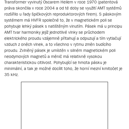
Transformer vyvinutý Oscarem Heilem v roce 1970 (patentová
práva skončila v roce 2004 a od té doby se využití AMT systémů
rozšířilo u řady špičkových reproduktorových firem). S páskovým
systémem má HVFR společné to, že v magnetickém poli se
pohybuje lehký pásek s natištěným vinutím. Pásek má u principu
AMT tvar harmoniky jejíž jednotlivé vlnky se průchodem
elektrického proudu vzájemně přitahují a odpuzují a tím vytlačují
vzduch z oněch vlnek, a to všechno v rytmu změn budícího
proudu. Zvlněný pásek je umístěn v silném magnetickém poli
neodymových magnetů a měnič má relativně vysokou
charakteristickou citlivost. Pohybující se hmota pásku je
minimální, a tak je možné docílit toho, že horní mezní kmitočet je
35 kHz.