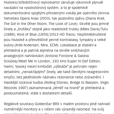
hluboko/středotónový reproduktor zaručuje výkonově plynulé
navázání na vysokotónový systém, a to je spolehlivě
dokumentováno spojitými přirozenými vokály jak operního (Annna
Netrebko Opera Arias 2003), tak jazzového zpěvu (Diana Krall,
The Girl in the Other Room, The Look of Love). Skvělé jsou jemné
činely a „šroťáky“ stejně jako realistické trubky (Miles Davis/Tutu
(1986), Kind of Blue (1959/2013 HD Tracs). Nepřehlédnutelné
jsou hluboké a přesvědčivě pevné kontrabasy, tympány a velké
bubny (Arild Andersen, Mira, ECM). Lokalizace je stabilní a
přehledná a je patrná zejména na skvěle smíchaných
analogových nahrávkách (Antonio Forcione & Sabina
Sciubba/Meet Me In London, 192 kHz Super Hi Def Edition,
Naim). Vysoký mezní kmitočet „výškáče“ je potvrzen nejen
detailními, „nenakřáplými“ činely, ale také členitými neagresivními
smyčci, bez jakéhokoliv náznaku rezonance nebo zvýraznění. I
hlasitější rocková hudba (Rolling Stones, Bridge to Babylon, Virgin
Records 1997) zaznamenaná „téměř na hraně“ je přehledná a
poslouchatelná, stále s dostatkem detailů.
Regálové soustavy GoldenEar BRX v malém prostoru plně nahradí
rozměrnější monitory a v ničem vás výrazněji neomezí. Na svůj