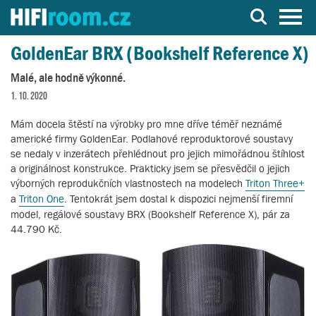
Server o Hi-Fi a AV technice
GoldenEar BRX (Bookshelf Reference X)
Malé, ale hodně výkonné.
1. 10. 2020
Mám docela štěstí na výrobky pro mne dříve téměř neznámé
americké firmy GoldenEar. Podlahové reproduktorové soustavy
se nedaly v inzerátech přehlédnout pro jejich mimořádnou štíhlost
a originálnost konstrukce. Prakticky jsem se přesvědčil o jejich
výborných reprodukčních vlastnostech na modelech
Triton Three+
a
Triton One
. Tentokrát jsem dostal k dispozici nejmenší firemní
model, regálové soustavy BRX (Bookshelf Reference X), pár za
44.790 Kč.