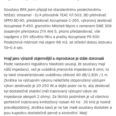
Soustavy BRX jsem připojil ke standardnímu poslechovému
řetězci: streamer - D/A převodník TEAC NT-503, BD přehrávač
OPPO BD-95, předzesilovač Accuphase C-265, výkonový zesilovač
Accuphase P-450, gramofon Mitchell Mycro s ramenem SME 309
osazeným přenoskou ZYX Aire S, phono předzesilovač, vše
napájeno z DIY síťového filtru a pračky Accuphase PS-500.
Poslechová místnost má objem 68 m3, se střední dobou dozvuku
Td=0,4 sec.
Hrají jako výrazně objemnější a reprodukce je stále dokonalá
Podle nastavení regulátoru hlasitosti usuzuji, že soustavy mají
nižší impedanci, než je uváděná jmenovitá impedance 8 ohm, to
by také charakterizovalo uváděnou citlivost 90 dB/2,83V /1 m.
Zkrátka na výstupním výkonu nešetřete (doporučený výstupní
výkon zesilovače je 20-250 W) a dejte pozor na to, aby zesilovač
byl dostatečně stabilní (měl inzerovaný výstupní výkon do
impedance alespoň 2 ohmy). Za těchto podmínek je už všechno
perfektní! Inzerovaný kmitočtový rozsah 40 Hz - 35 kHz je hodně
pravděpodobný, zkrátka basů je na tak malé soustavy dostatek a
jsou kupodivu dostatečně pevné a konkrétní. Malý