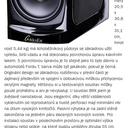
měry
20,5
x
30,8
x
31,1
cm,
hmot
nost 5,44 kg) má lichoběžníkový půdorys se základnou užší
vpředu, širší vzadu a má dokonalou povrchovou úpravu klavírním
lakem. S povrchovou úpravou je to stejné jako to bylo dávno u
automobilů Fordu T, barva může být jakákoliv, pokud je černá.
Originální design se základnou rozšířenou v přední části je
zajímavý především ve spojení s obloukovou mřížkou přichycenou
skrytými magnety. Většinou si u testovaných soustav mřížky
pouze prohlédnu a ani je nevybaluji. U soustav BRX jsem je
zvědavě nainstaloval. Jsou elegantní, díky větší vzdálenosti
vyklenutím od reproduktorů a husté perforaci mají minimální vliv
na útlum vysokých kmitočtů. Pasivní výhybka je na zadní stěně
zakončena na jediném páru zlacených kovových svorek. Pro
instalaci soustav v poslechovém prostoru je optimální výška
stojanu nebo police, na které budou umístěny zhruba 55 cm.