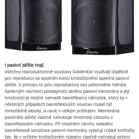
I pasivní zářiče hrají
Všechny reproduktorové soustavy GoldenEar využívají úspěšně
pro reprodukci na spodním konci kmitočtového spektra pasivní
zářiče. V principu to jsou reproduktory bez pohonného měniče.
Správným návrhem poddajnosti závěsu pasivní membrány a její
hmotností je možné nahradit basreflexový nátrubek, který by v
některých případech basreflexových soustav musel být
mimořádně dlouhý, a navíc s velkým průřezem. Membrána
pasívního zářiče vlastně nahrazuje hmotnost vzduchu v
basreflexovém nátrubku. Při vhodném návrhu naladění
basreflexové ozvučnice pasivní membrány vyzařují i nízké kmitočty
tak, že v určitém kmitočtovém rozsahu vlastně nahrazují aktivní