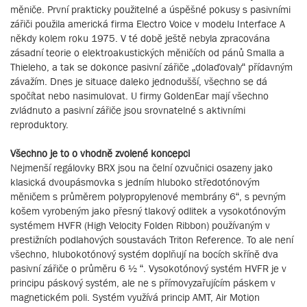
měniče. První prakticky použitelné a úspěšné pokusy s pasivními
zářiči použila americká firma Electro Voice v modelu Interface A
někdy kolem roku 1975. V té době ještě nebyla zpracována
zásadní teorie o elektroakustických měničích od pánů Smalla a
Thieleho, a tak se dokonce pasivní zářiče „dolaďovaly“ přídavným
závažím. Dnes je situace daleko jednodušší, všechno se dá
spočítat nebo nasimulovat. U firmy GoldenEar mají všechno
zvládnuto a pasivní zářiče jsou srovnatelné s aktivními
reproduktory.
Všechno je to o vhodně zvolené koncepci
Nejmenší regálovky BRX jsou na čelní ozvučnici osazeny jako
klasická dvoupásmovka s jedním hluboko středotónovým
měničem s průměrem polypropylenové membrány 6“, s pevným
košem vyrobeným jako přesný tlakový odlitek a vysokotónovým
systémem HVFR (High Velocity Folden Ribbon) používaným v
prestižních podlahových soustavách Triton Reference. To ale není
všechno, hlubokotónový systém doplňují na bocích skříně dva
pasivní zářiče o průměru 6 ½ “. Vysokotónový systém HVFR je v
principu páskový systém, ale ne s přímovyzařujícím páskem v
magnetickém poli. Systém využívá princip AMT, Air Motion