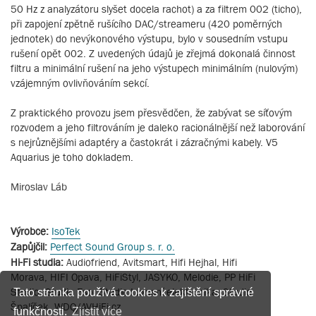
50 Hz z analyzátoru slyšet docela rachot) a za filtrem 002 (ticho),
při zapojení zpětně rušícího DAC/streameru (420 poměrných
jednotek) do nevýkonového výstupu, bylo v sousedním vstupu
rušení opět 002. Z uvedených údajů je zřejmá dokonalá činnost
filtru a minimální rušení na jeho výstupech minimálním (nulovým)
vzájemným ovlivňováním sekcí.
Z praktického provozu jsem přesvědčen, že zabývat se síťovým
rozvodem a jeho filtrováním je daleko racionálnější než laborování
s nejrůznějšími adaptéry a častokrát i zázračnými kabely. V5
Aquarius je toho dokladem.
Miroslav Láb
Výrobce:
IsoTek
Zapůjčil:
Perfect Sound Group s. r. o.
Hi-Fi studia:
Audiofriend, Avitsmart, Hifi Hejhal, Hifi
Morava, HIFI Opava, HiFiStyl, JASYKO, Melodie, PP HiFi
Studio, Studio Eso, Studio Luxusní elektronika, Studio
Tato stránka používá cookies k zajištění správné
Špalíček, WDQ/AVHiFi.cz
funkčnosti.
Zjistit více