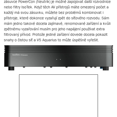
zásuvce PowerCon (Neutrik) je možné zapojovat další rozvodnice
nebo filtry IsoTek. Když těch AV přístrojů máte omezený počet a
každý má svou zásuvku, můžete bez problémů kombinovat i
přístroje, které dokonce vyzařují zpět do síťového rozvodu. Sám
mám jedno takové docela zajímavé, renomované zařízení a kvůli
zpětnému vyzařování musím pro jeho napájení používat extra
filtrovaný přívod. Protože jediné zařízení dovede docela pokazit
snahy o čistou síť a V5 Aquarius to může úspěšně vyřešit.