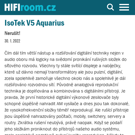
Server o Hi-Fi a AV technice
IsoTek V5 Aquarius
Nerušit!
30. 1. 2022
Čím dál tím větší nástup a rozšiřování digitální techniky nejen v
audio oboru má logicky na svědomí pronikání rušivých složek do
síťového rozvodu. Všechny ty stále svítící displeje a nabíječky,
které už dávno nemají transformátory ale jsou pulzní, digitální,
zcela spolehlivě zamořuje všechno okolo nás a spolehlivě je dál
rozšiřováno rozvodnou sítí. Původně analogová reprodukční
technika je doplňována a kombinována s digitálními přístroji. Je
pravda, že první historické digitální výkonové zesilovače byly
schopné úspěšně nahradit AM vysílače a dnes jsou tak dokonalé,
že vysokofrekvenční složky téměř neprodukují. Ale rušící přístroje
jsou úspěšně nahrazovány počítači, mobily, switchery, servery a
routry. Zkrátka rušení neubývá, právě naopak. Když se podaří
jeho složkám proniknout do přístrojů našeho audio systému,