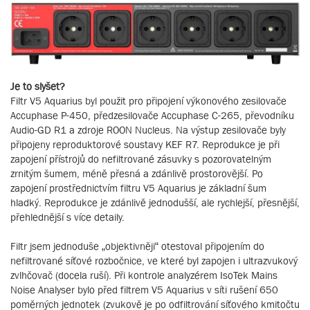
Je to slyšet?
Filtr V5 Aquarius byl použit pro připojení výkonového zesilovače
Accuphase P-450, předzesilovače Accuphase C-265, převodníku
Audio-GD R1 a zdroje ROON Nucleus. Na výstup zesilovače byly
připojeny reproduktorové soustavy KEF R7. Reprodukce je při
zapojení přístrojů do nefiltrované zásuvky s pozorovatelným
zrnitým šumem, méně přesná a zdánlivě prostorovější. Po
zapojení prostřednictvím filtru V5 Aquarius je základní šum
hladký. Reprodukce je zdánlivě jednodušší, ale rychlejší, přesnější,
přehlednější s více detaily.
Filtr jsem jednoduše „objektivněji“ otestoval připojením do
nefiltrované síťové rozbočnice, ve které byl zapojen i ultrazvukový
zvlhčovač (docela ruší). Při kontrole analyzérem IsoTek Mains
Noise Analyser bylo před filtrem V5 Aquarius v síti rušení 650
poměrných jednotek (zvukově je po odfiltrování síťového kmitočtu