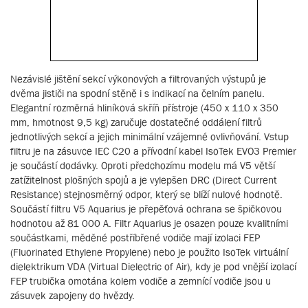
Nezávislé jištění sekcí výkonových a filtrovaných výstupů je
dvěma jističi na spodní stěně i s indikací na čelním panelu.
Elegantní rozměrná hliníková skříň přístroje (450 x 110 x 350
mm, hmotnost 9,5 kg) zaručuje dostatečné oddálení filtrů
jednotlivých sekcí a jejich minimální vzájemné ovlivňování. Vstup
filtru je na zásuvce IEC C20 a přívodní kabel IsoTek EVO3 Premier
je součástí dodávky. Oproti předchozímu modelu má V5 větší
zatížitelnost plošných spojů a je vylepšen DRC (Direct Current
Resistance) stejnosměrný odpor, který se blíží nulové hodnotě.
Součástí filtru V5 Aquarius je přepěťová ochrana se špičkovou
hodnotou až 81 000 A. Filtr Aquarius je osazen pouze kvalitními
součástkami, měděné postříbřené vodiče mají izolaci FEP
(Fluorinated Ethylene Propylene) nebo je použito IsoTek virtuální
dielektrikum VDA (Virtual Dielectric of Air), kdy je pod vnější izolací
FEP trubička omotána kolem vodiče a zemnící vodiče jsou u
zásuvek zapojeny do hvězdy.