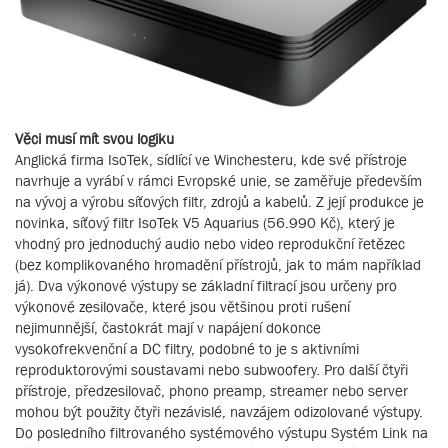
Věci musí mít svou logiku
Anglická firma IsoTek, sídlící ve Winchesteru, kde své přístroje
navrhuje a vyrábí v rámci Evropské unie, se zaměřuje především
na vývoj a výrobu síťových filtr, zdrojů a kabelů. Z její produkce je
novinka, síťový filtr IsoTek V5 Aquarius (56.990 Kč), který je
vhodný pro jednoduchý audio nebo video reprodukční řetězec
(bez komplikovaného hromadění přístrojů, jak to mám například
já). Dva výkonové výstupy se základní filtrací jsou určeny pro
výkonové zesilovače, které jsou většinou proti rušení
nejimunnější, častokrát mají v napájení dokonce
vysokofrekvenční a DC filtry, podobné to je s aktivními
reproduktorovými soustavami nebo subwoofery. Pro další čtyři
přístroje, předzesilovač, phono preamp, streamer nebo server
mohou být použity čtyři nezávislé, navzájem odizolované výstupy.
Do posledního filtrovaného systémového výstupu Systém Link na