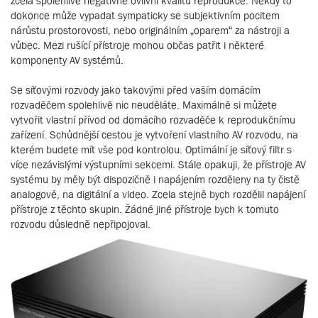
zcela spolehlivě negativně ovlivní kvalitu reprodukce. Někdy to
dokonce může vypadat sympaticky se subjektivním pocitem
nárůstu prostorovosti, nebo originálním „oparem“ za nástroji a
vůbec. Mezi rušící přístroje mohou občas patřit i některé
komponenty AV systémů.
Se síťovými rozvody jako takovými před vaším domácím
rozvaděčem spolehlivě nic neuděláte. Maximálně si můžete
vytvořit vlastní přívod od domácího rozvaděče k reprodukčnímu
zařízení. Schůdnější cestou je vytvoření vlastního AV rozvodu, na
kterém budete mít vše pod kontrolou. Optimální je síťový filtr s
více nezávislými výstupními sekcemi. Stále opakuji, že přístroje AV
systému by měly být dispozičně i napájením rozděleny na ty čistě
analogové, na digitální a video. Zcela stejně bych rozdělil napájení
přístroje z těchto skupin. Žádné jiné přístroje bych k tomuto
rozvodu důsledně nepřipojoval.