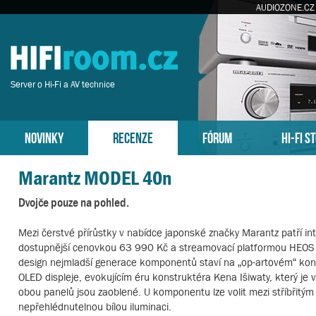
AUDIOZONE.CZ
Server o Hi-Fi a AV technice
NOVINKY
RECENZE
FÓRUM
HI-FI S
Marantz MODEL 40n
Dvojče pouze na pohled.
Mezi čerstvé přírůstky v nabídce japonské značky Marantz patří i
dostupnější cenovkou 63 990 Kč a streamovací platformou HEOS cílí
design nejmladší generace komponentů staví na „op-artovém“ ko
OLED displeje, evokujícím éru konstruktéra Kena Išiwaty, který je
obou panelů jsou zaoblené. U komponentu lze volit mezi stříbřitým
nepřehlédnutelnou bílou iluminaci.