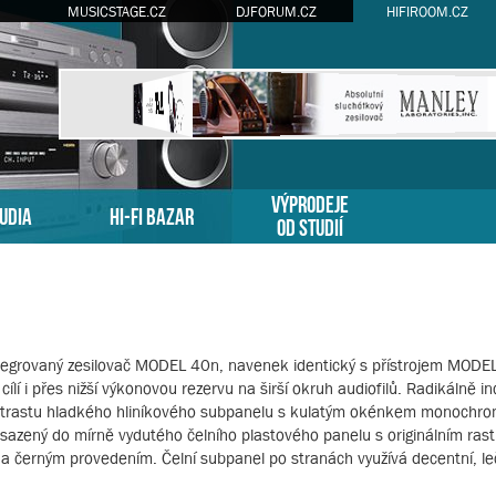
MUSICSTAGE.CZ
DJFORUM.CZ
HIFIROOM.CZ
VÝPRODEJE
TUDIA
HI-FI BAZAR
OD STUDIÍ
ntegrovaný zesilovač MODEL 40n, navenek identický s přístrojem MODEL
 i přes nižší výkonovou rezervu na širší okruh audiofilů. Radikálně i
ntrastu hladkého hliníkového subpanelu s kulatým okénkem monochr
 vsazený do mírně vydutého čelního plastového panelu s originálním ras
 a černým provedením. Čelní subpanel po stranách využívá decentní, le