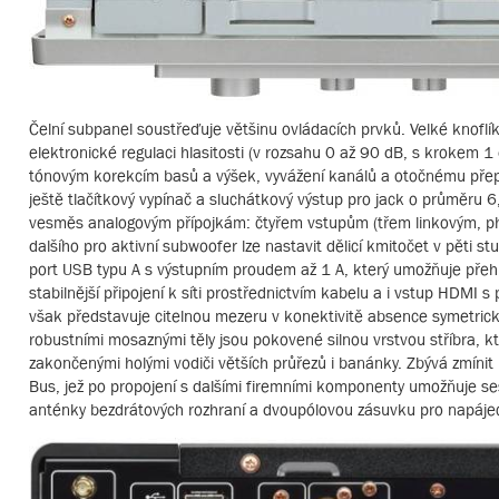
Čelní subpanel soustřeďuje většinu ovládacích prvků. Velké knoflík
elektronické regulaci hlasitosti (v rozsahu 0 až 90 dB, s kroke
tónovým korekcím basů a výšek, vyvážení kanálů a otočnému přep
ještě tlačítkový vypínač a sluchátkový výstup pro jack o průměru 
vesměs analogovým přípojkám: čtyřem vstupům (třem linkovým, ph
dalšího pro aktivní subwoofer lze nastavit dělicí kmitočet v pěti stu
port USB typu A s výstupním proudem až 1 A, který umožňuje přehr
stabilnější připojení k síti prostřednictvím kabelu a i vstup HDMI s
však představuje citelnou mezeru v konektivitě absence symetrick
robustními mosaznými těly jsou pokovené silnou vrstvou stříbra, k
zakončenými holými vodiči větších průřezů i banánky. Zbývá zmínit 
Bus, jež po propojení s dalšími firemními komponenty umožňuje ses
anténky bezdrátových rozhraní a dvoupólovou zásuvku pro napájec