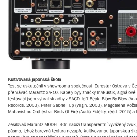
Kultivovaná japonská škola
Test se uskutečnil v showroomu společnosti Eurostar Ostrava v Če
přehrávač Marantz SA-10. Kabely byly značky InAkustik, signálo
testovací jsem vybral skladby z SACD Jeff Beck: Blow By Blow (An
Records, 2003), Peter Gabriel: Up (Virgin, 2003), Magdalena Kožená
Mahavishnu Orchestra: Birds Of Fire (Audio Fidelity, reed. 2015) a 
Zesilovač Marantz MODEL 40n nabízí transparentní vyvážený zvuk, k
pásmo, jehož barevná textura nezapře kultivovanou japonskou školu