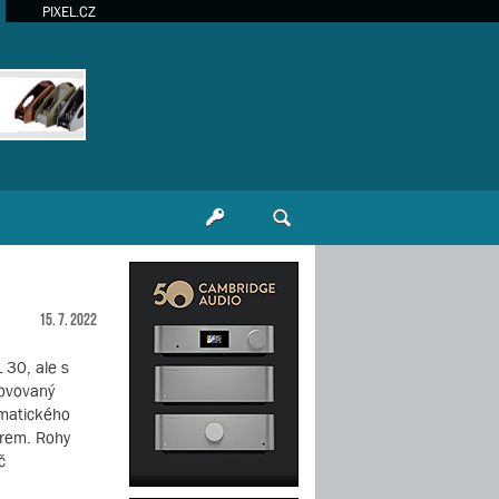
PIXEL.CZ
15. 7. 2022
 30, ale s
novovaný
omatického
trem. Rohy
č