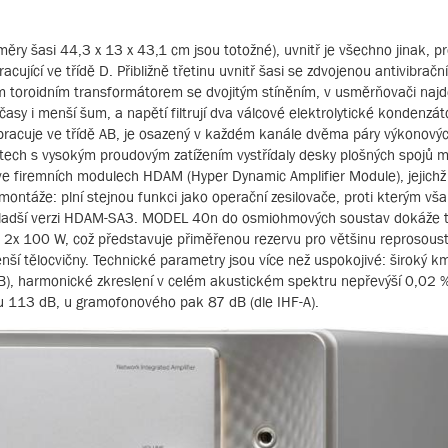
y šasi 44,3 x 13 x 43,1 cm jsou totožné), uvnitř je všechno jinak, p
acující ve třídě D. Přibližně třetinu uvnitř šasi se zdvojenou antivibrač
ním toroidním transformátorem se dvojitým stíněním, v usměrňovači na
časy i menší šum, a napětí filtrují dva válcové elektrolytické kondenzát
pracuje ve třídě AB, je osazený v každém kanále dvěma páry výkonovýc
místech s vysokým proudovým zatížením vystřídaly desky plošných spojů
e firemních modulech HDAM (Hyper Dynamic Amplifier Module), jejichž 
táže: plní stejnou funkci jako operační zesilovače, proti kterým vša
ejmladší verzi HDAM-SA3. MODEL 40n do osmiohmových soustav dokáže t
k 2x 100 W, což představuje přiměřenou rezervu pro většinu reprosoust
 tělocvičny. Technické parametry jsou více než uspokojivé: široký km
, harmonické zkreslení v celém akustickém spektru nepřevýší 0,02 % 
pu 113 dB, u gramofonového pak 87 dB (dle IHF-A).