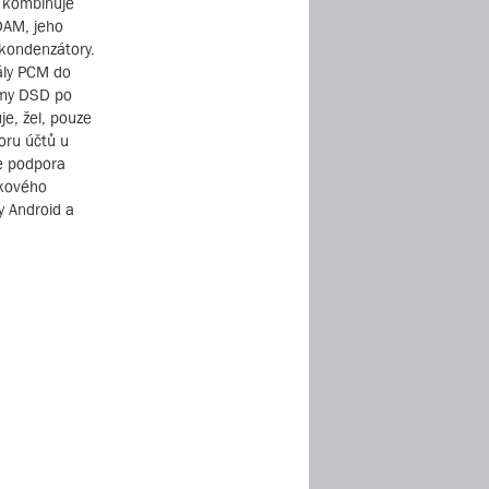
í kombinuje
DAM, jeho
í kondenzátory.
ály PCM do
eamy DSD po
je, žel, pouze
oru účtů u
je podpora
lkového
y Android a