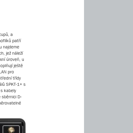
tupů, a
flíků patří
lu najdeme
, jež náleží
ní úroveň, u
oplňují ještě
 LAN pro
třední třídy
nálů SPKT-1+ s
 s kabely
 sběrnici D-
měrovatelné