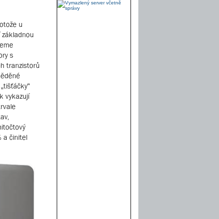
rotože u
ní základnou
jdeme
ory s
h tranzistorů
 měděné
„tišťáčky“
k vykazují
rvale
av,
itočtový
a činitel