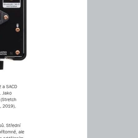
S2 a SACD
. Jako
 (Stretch
e, 2019),
sů. Střední
přítomné, ale