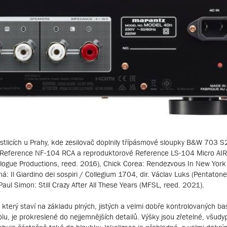
stlicích u Prahy, kde zesilovač doplnily třípásmové sloupky B&W 703 
vé Reference NF-104 RCA a reproduktorové Reference LS-104 Micro AIR
alogue Productions, reed. 2016), Chick Corea: Rendezvous In New York
: Il Giardino dei sospiri / Collegium 1704, dir. Václav Luks (Pentaton
Paul Simon: Still Crazy After All These Years (MFSL, reed. 2021).
terý staví na základu plných, jistých a velmi dobře kontrolovaných ba
, je prokreslené do nejjemnějších detailů. Výšky jsou zřetelné, všudy