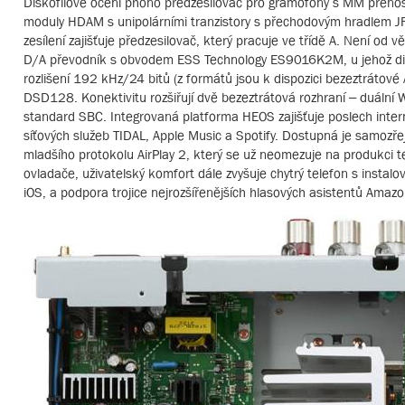
Diskofilové ocení phono předzesilovač pro gramofony s MM přenosk
moduly HDAM s unipolárními tranzistory s přechodovým hradlem JFE
zesílení zajišťuje předzesilovač, který pracuje ve třídě A. Není od v
D/A převodník s obvodem ESS Technology ES9016K2M, u jehož digitá
rozlišení 192 kHz/24 bitů (z formátů jsou k dispozici bezeztráto
DSD128. Konektivitu rozšiřují dvě bezeztrátová rozhraní – duální 
standard SBC. Integrovaná platforma HEOS zajišťuje poslech inter
síťových služeb TIDAL, Apple Music a Spotify. Dostupná je samozře
mladšího protokolu AirPlay 2, který se už neomezuje na produkci t
ovladače, uživatelský komfort dále zvyšuje chytrý telefon s instal
iOS, a podpora trojice nejrozšířenějších hlasových asistentů Amazon