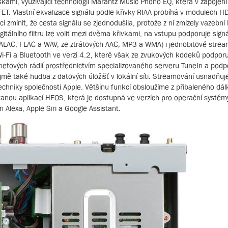
ami, využívající technologii Marantz Music Phono EQ, která v zapojen
T. Vlastní ekvalizace signálu podle křivky RIAA probíhá v modulech H
ěci zmínit, že cesta signálu se zjednodušila, protože z ní zmizely vazebn
lního filtru lze volit mezi dvěma křivkami, na vstupu podporuje sign
vé ALAC, FLAC a WAV, ze ztrátových AAC, MP3 a WMA) i jednobitové str
Wi-Fi a Bluetooth ve verzi 4.2, které však ze zvukových kodeků podporu
netových rádií prostřednictvím specializovaného serveru TuneIn a podp
jmě také hudba z datových úložišť v lokální síti. Streamování usnadňu
echniky společnosti Apple. Většinu funkcí obsloužíme z přibaleného dá
ovanou aplikací HEOS, která je dostupná ve verzích pro operační systém
 Alexa, Apple Siri a Google Assistant.