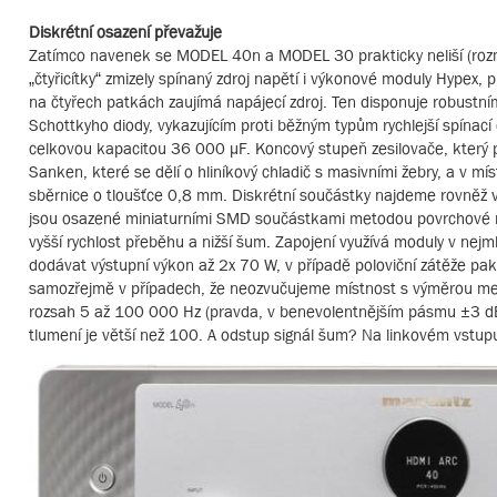
Diskrétní osazení převažuje
Zatímco navenek se MODEL 40n a MODEL 30 prakticky neliší (rozměr
„čtyřicítky“ zmizely spínaný zdroj napětí i výkonové moduly Hypex, pr
na čtyřech patkách zaujímá napájecí zdroj. Ten disponuje robust
Schottkyho diody, vykazujícím proti běžným typům rychlejší spínací 
celkovou kapacitou 36 000 μF. Koncový stupeň zesilovače, který 
Sanken, které se dělí o hliníkový chladič s masivními žebry, a v 
sběrnice o tloušťce 0,8 mm. Diskrétní součástky najdeme rovněž v
jsou osazené miniaturními SMD součástkami metodou povrchové mon
vyšší rychlost přeběhu a nižší šum. Zapojení využívá moduly v n
dodávat výstupní výkon až 2x 70 W, v případě poloviční zátěže pa
samozřejmě v případech, že neozvučujeme místnost s výměrou menší
rozsah 5 až 100 000 Hz (pravda, v benevolentnějším pásmu ±3 dB)
tlumení je větší než 100. A odstup signál šum? Na linkovém vstu