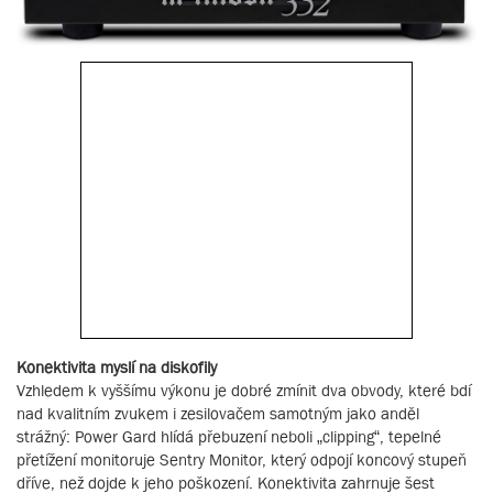
Konektivita myslí na diskofily
Vzhledem k vyššímu výkonu je dobré zmínit dva obvody, které bdí
nad kvalitním zvukem i zesilovačem samotným jako anděl
strážný: Power Gard hlídá přebuzení neboli „clipping“, tepelné
přetížení monitoruje Sentry Monitor, který odpojí koncový stupeň
dříve, než dojde k jeho poškození. Konektivita zahrnuje šest