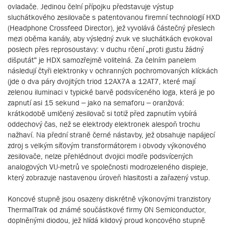
ovladače. Jedinou čelní přípojku představuje výstup
sluchátkového zesilovače s patentovanou firemní technologií HXD
(Headphone Crossfeed Director), jež vyvolává částečný přeslech
mezi oběma kanály, aby výsledný zvuk ve sluchátkách evokoval
poslech přes reprosoustavy: v duchu rčení „proti gustu žádný
dišputát“ je HDX samozřejmě volitelná. Za čelním panelem
následují čtyři elektronky v ochranných pochromovaných klíckách
(jde o dva páry dvojitých triod 12AX7A a 12AT7, které mají
zelenou iluminaci v typické barvě podsvíceného loga, která je po
zapnutí asi 15 sekund – jako na semaforu – oranžová:
krátkodobě umlčený zesilovač si totiž před zapnutím vybírá
oddechový čas, než se elektrody elektronek alespoň trochu
nažhaví. Na přední straně černé nástavby, jež obsahuje napájecí
zdroj s velkým síťovým transformátorem i obvody výkonového
zesilovače, nelze přehlédnout dvojici modře podsvícených
analogových VU-metrů ve společnosti modrozeleného displeje,
který zobrazuje nastavenou úroveň hlasitosti a zařazený vstup.
Koncové stupně jsou osazeny diskrétně výkonovými tranzistory
ThermalTrak od známé součástkové firmy ON Semiconductor,
doplněnými diodou, jež hlídá klidový proud koncového stupně