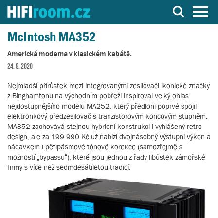
Server o Hi-Fi a AV technice
McIntosh MA352
Americká moderna v klasickém kabátě.
24. 9. 2020
Nejmladší přírůstek mezi integrovanými zesilovači ikonické značky
z Binghamtonu na východním pobřeží inspiroval velký ohlas
nejdostupnějšího modelu MA252, který předloni poprvé spojil
elektronkový předzesilovač s tranzistorovým koncovým stupněm.
MA352 zachovává stejnou hybridní konstrukci i vyhlášený retro
design, ale za 199 990 Kč už nabízí dvojnásobný výstupní výkon a
nádavkem i pětipásmové tónové korekce (samozřejmě s
možností „bypassu“), které jsou jednou z řady libůstek zámořské
firmy s více než sedmdesátiletou tradicí.