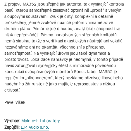
Z projevu MA352 jsou zřejmé jak autorita, tak vynikající kontrola
basů, kterou samozřejmě zesilovač optimálně „prodá“ s velkými
sloupovými soustavami. Zvuk je čistý, komplexní a detailně
prokreslený, jemné zvukové nuance přitom vnímáme až ve
druhém plánu. Primárně jde o hudbu, analytické schopnosti se
nijak nepředvádějí. Pásmo barvotvorných středních kmitočtů
nemá slabinu, takže s verifikací akustických nástrojů ani vokálů
nezaváháme ani na okamžik. Všechno zní s přirozenou
samozřejmostí. Na vynikající úrovni jsou také dynamika a
prostorovost. Lokalizace nahrávky je neomylná, v tomto případě
navíc zafungoval i synergický efekt s mimořádně povedenou
konstrukcí dvoupásmových monitorů Sonus faber. MA352 je
regulérním „allrounderem“, který nezklame příznivce libovolného
hudebního žánru stejně jako majitele reprosoustav s nízkou
citlivostí.
Pavel Víšek
Výrobce:
McIntosh Laboratory
Zapůjčil:
E.P. Audio s.r.o.