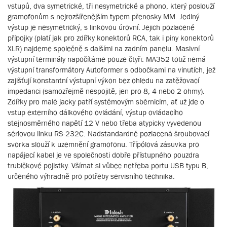
vstupů, dva symetrické, tři nesymetrické a phono, který poslouží
gramofonům s nejrozšířenějším typem přenosky MM. Jediný
výstup je nesymetrický, s linkovou úrovní. Jejich pozlacené
přípojky (platí jak pro zdířky konektorů RCA, tak i piny konektorů
XLR) najdeme společně s dalšími na zadním panelu. Masivní
výstupní terminály napočítáme pouze čtyři: MA352 totiž nemá
výstupní transformátory Autoformer s odbočkami na vinutích, jež
zajišťují konstantní výstupní výkon bez ohledu na zatěžovací
impedanci (samozřejmě nespojitě, jen pro 8, 4 nebo 2 ohmy).
Zdířky pro malé jacky patří systémovým sběrnicím, ať už jde o
vstup externího dálkového ovládání, výstup ovládacího
stejnosměrného napětí 12 V nebo třeba atypicky vyvedenou
sériovou linku RS-232C. Nadstandardně pozlacená šroubovací
svorka slouží k uzemnění gramofonu. Třípólová zásuvka pro
napájecí kabel je ve společnosti dobře přístupného pouzdra
trubičkové pojistky. Všímat si vůbec netřeba portu USB typu B,
určeného výhradně pro potřeby servisního technika.