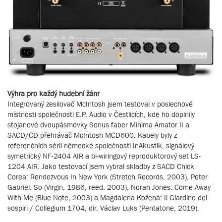
Výhra pro každý hudební žánr
Integrovaný zesilovač McIntosh jsem testoval v poslechové
místnosti společnosti E.P. Audio v Čestlicích, kde ho doplnily
stojanové dvoupásmovky Sonus faber Minima Amator II a
SACD/CD přehrávač McIntosh MCD600. Kabely byly z
referenčních sérií německé společnosti InAkustik, signálový
symetrický NF-2404 AIR a bi-wiringový reproduktorový set LS-
1204 AIR. Jako testovací jsem vybral skladby z SACD Chick
Corea: Rendezvous In New York (Stretch Records, 2003), Peter
Gabriel: So (Virgin, 1986, reed. 2003), Norah Jones: Come Away
With Me (Blue Note, 2003) a Magdalena Kožená: Il Giardino dei
sospiri / Collegium 1704, dir. Václav Luks (Pentatone, 2019).