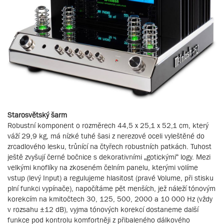
Starosvětský šarm
Robustní komponent o rozměrech 44,5 x 25,1 x 52,1 cm, který
váží 29,9 kg, má nízké tuhé šasi z nerezové oceli vyleštěné do
zrcadlového lesku, trůnící na čtyřech robustních patkách. Tuhost
ještě zvyšují černé bočnice s dekorativními „gotickými“ logy. Mezi
velkými knoflíky na zkoseném čelním panelu, kterými volíme
vstup (levý Input) a regulujeme hlasitost (pravé Volume, při stisku
plní funkci vypínače), napočítáme pět menších, jež náleží tónovým
korekcím na kmitočtech 30, 125, 500, 2000 a 10 000 Hz (vždy
v rozsahu ±12 dB), vyjma tónových korekcí dostaneme další
funkce pod kontrolu komfortněji z přibaleného dálkového