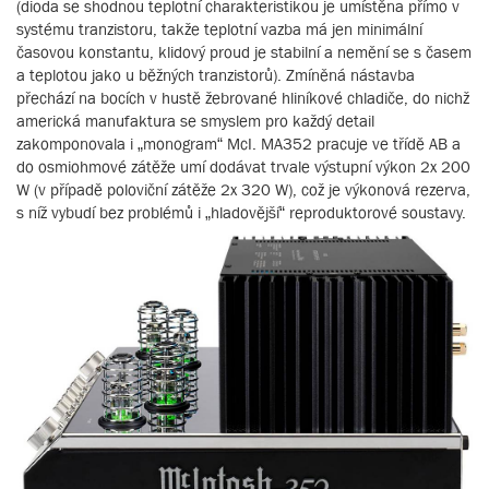
(dioda se shodnou teplotní charakteristikou je umístěna přímo v
systému tranzistoru, takže teplotní vazba má jen minimální
časovou konstantu, klidový proud je stabilní a nemění se s časem
a teplotou jako u běžných tranzistorů). Zmíněná nástavba
přechází na bocích v hustě žebrované hliníkové chladiče, do nichž
americká manufaktura se smyslem pro každý detail
zakomponovala i „monogram“ McI. MA352 pracuje ve třídě AB a
do osmiohmové zátěže umí dodávat trvale výstupní výkon 2x 200
W (v případě poloviční zátěže 2x 320 W), což je výkonová rezerva,
s níž vybudí bez problémů i „hladovější“ reproduktorové soustavy.