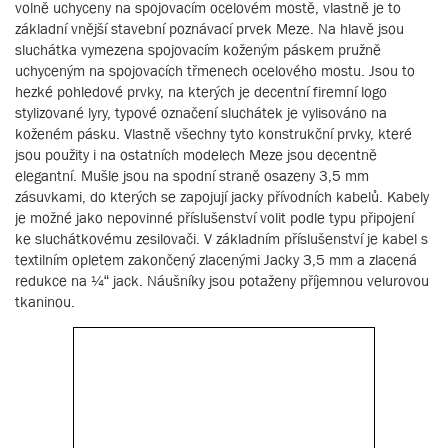
volně uchyceny na spojovacím ocelovém mostě, vlastně je to
základní vnější stavební poznávací prvek Meze. Na hlavě jsou
sluchátka vymezena spojovacím koženým páskem pružně
uchyceným na spojovacích třmenech ocelového mostu. Jsou to
hezké pohledové prvky, na kterých je decentní firemní logo
stylizované lyry, typové označení sluchátek je vylisováno na
koženém pásku. Vlastně všechny tyto konstrukční prvky, které
jsou použity i na ostatních modelech Meze jsou decentně
elegantní. Mušle jsou na spodní straně osazeny 3,5 mm
zásuvkami, do kterých se zapojují jacky přívodních kabelů. Kabely
je možné jako nepovinné příslušenství volit podle typu připojení
ke sluchátkovému zesilovači. V základním příslušenství je kabel s
textilním opletem zakončený zlacenými Jacky 3,5 mm a zlacená
redukce na ¼“ jack. Náušníky jsou potaženy příjemnou velurovou
tkaninou.