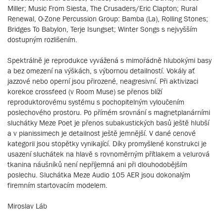
Miller; Music From Siesta, The Crusaders/Eric Clapton; Rural
Renewal, O-Zone Percussion Group: Bamba (La), Rolling Stones;
Bridges To Babylon, Terje Isungset; Winter Songs s nejvyšším
dostupným rozlišením.
Spektrálně je reprodukce vyvážená s mimořádně hlubokými basy
a bez omezení na výškách, s výbornou detailností. Vokály ať
jazzové nebo operní jsou přirozené, neagresivní. Při aktivizaci
korekce crossfeed (v Room Muse) se přenos blíží
reproduktorovému systému s pochopitelným vyloučením
poslechového prostoru. Po přímém srovnání s magnetplanárními
sluchátky Meze Poet je přenos subakustických basů ještě hlubší
a v pianissimech je detailnost ještě jemnější. V dané cenové
kategorii jsou stopětky vynikající. Díky promyšlené konstrukci je
usazení sluchátek na hlavě s rovnoměrným přítlakem a velurová
tkanina náušníků není nepříjemná ani při dlouhodobějším
poslechu. Sluchátka Meze Audio 105 AER jsou dokonalým
firemním startovacím modelem.
Miroslav Láb