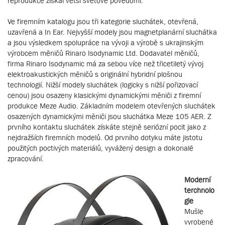
reprodukce získal větší světové povědomí.
Ve firemním katalogu jsou tři kategorie sluchátek, otevřená,
uzavřená a In Ear. Nejvyšší modely jsou magnetplanární sluchátka
a jsou výsledkem spolupráce na vývoji a výrobě s ukrajinským
výrobcem měničů Rinaro Isodynamic Ltd. Dodavatel měničů,
firma Rinaro Isodynamic má za sebou více než třicetiletý vývoj
elektroakustických měničů s originální hybridní plošnou
technologií. Nižší modely sluchátek (logicky s nižší pořizovací
cenou) jsou osazeny klasickými dynamickými měniči z firemní
produkce Meze Audio. Základním modelem otevřených sluchátek
osazených dynamickými měniči jsou sluchátka Meze 105 AER. Z
prvního kontaktu sluchátek získáte stejně seriózní pocit jako z
nejdražších firemních modelů. Od prvního dotyku máte jistotu
použitých poctivých materiálů, vyvážený design a dokonalé
zpracování.
Moderní
terchnolo
gie
Mušle
vyrobené