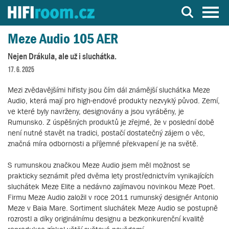
Server o Hi-Fi a AV technice
Meze Audio 105 AER
Nejen Drákula, ale už i sluchátka.
17. 6. 2025
Mezi zvědavějšími hifisty jsou čím dál známější sluchátka Meze
Audio, která mají pro high-endové produkty nezvyklý původ. Zemí,
ve které byly navrženy, designovány a jsou vyráběny, je
Rumunsko. Z úspěšných produktů je zřejmé, že v poslední době
není nutné stavět na tradici, postačí dostatečný zájem o věc,
značná míra odbornosti a příjemné překvapení je na světě.
S rumunskou značkou Meze Audio jsem měl možnost se
prakticky seznámit před dvěma lety prostřednictvím vynikajících
sluchátek Meze Elite a nedávno zajímavou novinkou Meze Poet.
Firmu Meze Audio založil v roce 2011 rumunský designér Antonio
Meze v Baia Mare. Sortiment sluchátek Meze Audio se postupně
rozrostl a díky originálnímu designu a bezkonkurenční kvalitě