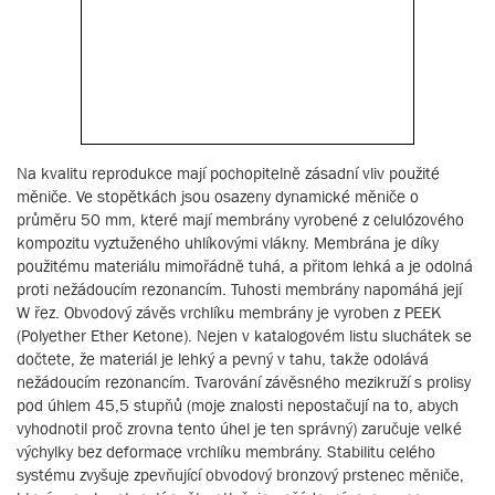
Na kvalitu reprodukce mají pochopitelně zásadní vliv použité
měniče. Ve stopětkách jsou osazeny dynamické měniče o
průměru 50 mm, které mají membrány vyrobené z celulózového
kompozitu vyztuženého uhlíkovými vlákny. Membrána je díky
použitému materiálu mimořádně tuhá, a přitom lehká a je odolná
proti nežádoucím rezonancím. Tuhosti membrány napomáhá její
W řez. Obvodový závěs vrchlíku membrány je vyroben z PEEK
(Polyether Ether Ketone). Nejen v katalogovém listu sluchátek se
dočtete, že materiál je lehký a pevný v tahu, takže odolává
nežádoucím rezonancím. Tvarování závěsného mezikruží s prolisy
pod úhlem 45,5 stupňů (moje znalosti nepostačují na to, abych
vyhodnotil proč zrovna tento úhel je ten správný) zaručuje velké
výchylky bez deformace vrchlíku membrány. Stabilitu celého
systému zvyšuje zpevňující obvodový bronzový prstenec měniče,