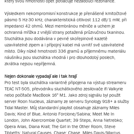
který svou hmotností opět potlačuje nežádoucí rezonance.
Výsledkem nekompromisní konstrukce je přenášené kmitočtové
pásmo 5 Hz-30 kHz, charakteristická citlivost 112 dB/1 mW, při
impedanci 42 ohmů. Mezi membránou měniče a uchem je
ochranná mřížka z vnější strany potažená průzvučnou tkaninou.
Sluchátka jsou dodávána v pevné skořepinové kazetě
uzavíratelné zipem a i přípojný kabel má uvnitř své uzavíratelné
místo. Díky nízké hmotnosti 336 gramů a příjemnému materiálu
náušníku jsou sluchátka vhodná i pro dlouhodobý poslech,
zkrátka nejsou nepříjemná.
Nejen dokonale vypadají ale i tak hrají
Pro test byla sluchátka variantně připojena na výstup streameru
TEAC NT-505, převodníku sluchátkového zesilovače ifi Valkyrie
nebo počítače MacBook 16“ M1. Jako zdroj signálu byl použit
server Roon Nucleus, záznamy ze serveru Synology 918+ a služby
Tidal Master. Můj standardní playlist obsahuje záznamy Miles
Davis; Kind of Blue, Antonio Forcione/Sabina; Meet Me In
London, John Abercrombie Quartet; 39 Steps, Anna Netrebko;
Opera Arias, Diana Krall; The Girl in the Other Room, Steve
Tibbetts; Natural Causes, Chase; Chase, Miles Davis/Marcus