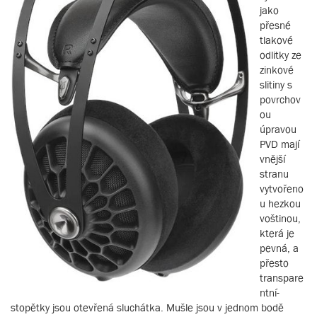
jako
přesné
tlakové
odlitky ze
zinkové
slitiny s
povrchov
ou
úpravou
PVD mají
vnější
stranu
vytvořeno
u hezkou
voštinou,
která je
pevná, a
přesto
transpare
ntní-
stopětky jsou otevřená sluchátka. Mušle jsou v jednom bodě