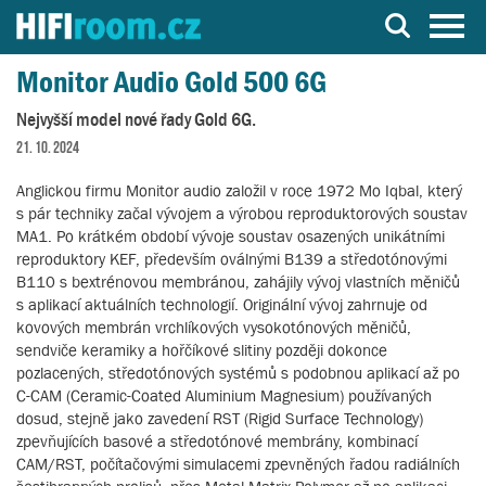
Server o Hi-Fi a AV technice
Monitor Audio Gold 500 6G
Nejvyšší model nové řady Gold 6G.
21. 10. 2024
Anglickou firmu Monitor audio založil v roce 1972 Mo Iqbal, který
s pár techniky začal vývojem a výrobou reproduktorových soustav
MA1. Po krátkém období vývoje soustav osazených unikátními
reproduktory KEF, především oválnými B139 a středotónovými
B110 s bextrénovou membránou, zahájily vývoj vlastních měničů
s aplikací aktuálních technologií. Originální vývoj zahrnuje od
kovových membrán vrchlíkových vysokotónových měničů,
sendviče keramiky a hořčíkové slitiny později dokonce
pozlacených, středotónových systémů s podobnou aplikací až po
C-CAM (Ceramic-Coated Aluminium Magnesium) používaných
dosud, stejně jako zavedení RST (Rigid Surface Technology)
zpevňujících basové a středotónové membrány, kombinací
CAM/RST, počítačovými simulacemi zpevněných řadou radiálních