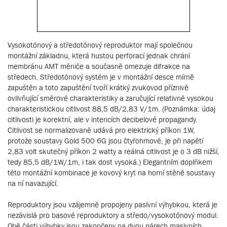
Vysokotónový a středotónový reproduktor mají společnou
montážní základnu, která hustou perforací jednak chrání
membránu AMT měniče a současně omezuje difrakce na
středech. Středotónový systém je v montážní desce mírně
zapuštěn a toto zapuštění tvoří krátký zvukovod příznivě
ovlivňující směrové charakteristiky a zaručující relativně vysokou
charakteristickou citlivost 88,5 dB/2,83 V/1m. (Poznámka: údaj
citlivosti je korektní, ale v intencích decibelové propagandy.
Citlivost se normalizovaně udává pro elektrický příkon 1W,
protože soustavy Gold 500 6G jsou čtyřohmové, je při napětí
2,83 volt skutečný příkon 2 watty a reálná citlivost je o 3 dB nižší,
tedy 85,5 dB/1W/1m, i tak dost vysoká.) Elegantním doplňkem
této montážní kombinace je kovový kryt na horní stěně soustavy
na ní navazující.
Reproduktory jsou vzájemně propojeny pasívní výhybkou, která je
nezávislá pro basové reproduktory a středo/vysokotónový modul.
Obě části výhybky jsou zakončeny na dvou párech masivních