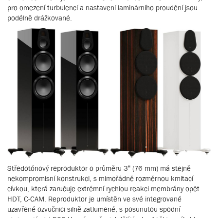
pro omezení turbulencí a nastavení laminárního proudění jsou
podélně drážkované.
Středotónový reproduktor o průměru 3“ (76 mm) má stejně
nekompromisní konstrukci, s mimořádně rozměrnou kmitací
cívkou, která zaručuje extrémní rychlou reakci membrány opět
HDT, C-CAM. Reproduktor je umístěn ve své integrované
uzavřené ozvučnici silně zatlumené, s posunutou spodní