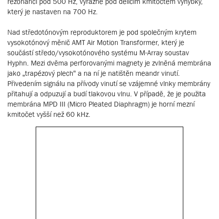
rezonancí pod 500 Hz, výrazně pod dělícím kmitočtem výhybky,
který je nastaven na 700 Hz.
Nad středotónovým reproduktorem je pod společným krytem
vysokotónový měnič AMT Air Motion Transformer, který je
součástí středo/vysokotónového systému M-Array soustav
Hyphn. Mezi dvěma perforovanými magnety je zvlněná membrána
jako „trapézový plech“ a na ní je natištěn meandr vinutí.
Přivedením signálu na přívody vinutí se vzájemné vlnky membrány
přitahují a odpuzují a budí tlakovou vlnu. V případě, že je použita
membrána MPD III (Micro Pleated Diaphragm) je horní mezní
kmitočet vyšší než 60 kHz.