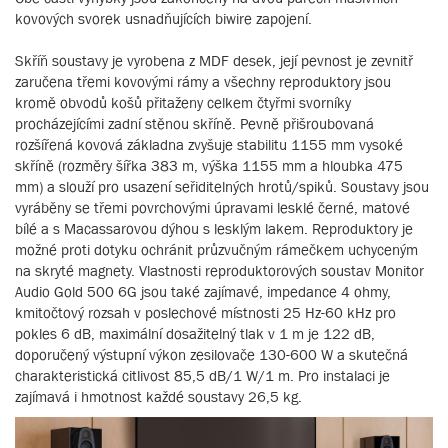
kovových svorek usnadňujících biwire zapojení.
Skříň soustavy je vyrobena z MDF desek, její pevnost je zevnitř
zaručena třemi kovovými rámy a všechny reproduktory jsou
kromě obvodů košů přitaženy celkem čtyřmi svorníky
procházejícími zadní stěnou skříně. Pevně přišroubovaná
rozšířená kovová základna zvyšuje stabilitu 1155 mm vysoké
skříně (rozměry šířka 383 m, výška 1155 mm a hloubka 475
mm) a slouží pro usazení seřiditelných hrotů/spiků. Soustavy jsou
vyráběny se třemi povrchovými úpravami lesklé černé, matové
bílé a s Macassarovou dýhou s lesklým lakem. Reproduktory je
možné proti dotyku ochránit průzvučným rámečkem uchyceným
na skryté magnety. Vlastnosti reproduktorových soustav Monitor
Audio Gold 500 6G jsou také zajímavé, impedance 4 ohmy,
kmitočtový rozsah v poslechové místnosti 25 Hz-60 kHz pro
pokles 6 dB, maximální dosažitelný tlak v 1 m je 122 dB,
doporučený výstupní výkon zesilovače 130-600 W a skutečná
charakteristická citlivost 85,5 dB/1 W/1 m. Pro instalaci je
zajímavá i hmotnost každé soustavy 26,5 kg.