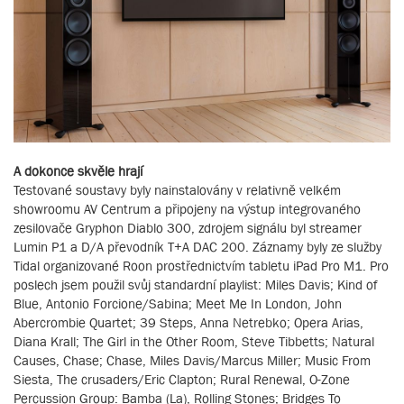
A dokonce skvěle hrají
Testované soustavy byly nainstalovány v relativně velkém
showroomu AV Centrum a připojeny na výstup integrovaného
zesilovače Gryphon Diablo 300, zdrojem signálu byl streamer
Lumin P1 a D/A převodník T+A DAC 200. Záznamy byly ze služby
Tidal organizované Roon prostřednictvím tabletu iPad Pro M1. Pro
poslech jsem použil svůj standardní playlist: Miles Davis; Kind of
Blue, Antonio Forcione/Sabina; Meet Me In London, John
Abercrombie Quartet; 39 Steps, Anna Netrebko; Opera Arias,
Diana Krall; The Girl in the Other Room, Steve Tibbetts; Natural
Causes, Chase; Chase, Miles Davis/Marcus Miller; Music From
Siesta, The crusaders/Eric Clapton; Rural Renewal, O-Zone
Percussion Group: Bamba (La), Rolling Stones; Bridges To