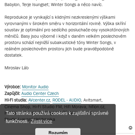
Babylon, Terje Isungset; Winter Songs a něco navíc.
Reprodukce je vynikající s klidnými nezkreslenými výškami
vyrovnanými v širokém směru v horizontální rovině. Výška skříní
soustav je optimální pro sedícího posluchače-osy vysokotónových
měničů. Basy jsou výborné i když v daném velkém poslechovém
prostoru schází nejnižší subakustické tóny Winter Songs, v
reálném poslechovém prostoru jich bude pravděpodobně
dostatek.
Miroslav Láb
Výrobce:
Monitor Audio
Zapůjčil:
Audio Center Czech
Hi-Fi studia:
AVcenter.cz
,
RODEL - AUDIO
, Avitsmart,
Cinema Shop, Hi-Fi Studio FM, Hifi Morava, hifion.cz,
HifiSound Studio, HiFiStyl, LEPŠÍ ZVUK, PureSound,
Tato stránka používá cookies k zajištění správné
Studio Luxusní elektronika
funkčnosti.
Zjistit více
Rozumím