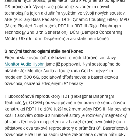
šestihranných prolisů, přes Metal Matrix Polymer až po aplikaci
DS procesorů. Vývoj stále pokračuje zaváděním nových
technologií a jejich aktuálním využitím ve vývoji nových soustav,
ABR (Auxiliary Bass Radiator), DCF Dynamic Coupling Filter), MPD
(Micro Pleated Diaphragm), RDT II a RDT III (Rigid Diaphragm
Technology 2nd 3 th Generation), DCM (Damped Concentring
Mode), UD (Uniform Dispersion) a asi stále není konec.
S novými technologiemi stále není konec
Firemní vlajkovou loď, exkluzivní reproduktorové soustavy
Monitor Audio Hyphn
jsme již popisovali. Nyní sestoupíme do
nižších sfér Monitor Audio a tou je řada Gold s nejvyšším
modelem 500 6G, podlahová třípásmovka s basreflexovou
ozvučnicí, osazená zdvojenými 8“ basáky.
Hlubokotónové reproduktory HDT (Hexagonal Diaphragm
Technology), C-CAM používají pevné membrány se sendvičovou
konstrukcí RDT III o 10% tužší než membrány RDS II. Na pevném
koši, tlakovém odlitku z hliníkové slitiny je rozměrný magnetický
obvod s feritovým magnetem a v basreflexové ozvučnici jsou u
pětistovek dva takové reproduktory o průměru 8“. Basreflexová
ozvučnice HiVe II je na zadní stěně zakončena dvěma nátrubky,