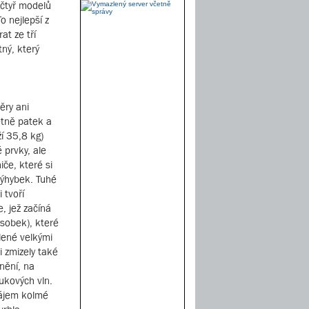
 čtyř modelů
o nejlepší z
at ze tří
ný, který
ěry ani
tně patek a
í 35,8 kg)
é prvky, ale
če, které si
výhybek. Tuhé
 tvoří
, jež začíná
sobek), které
lené velkými
 zmizely také
nění, na
ukových vln.
zájem kolmé