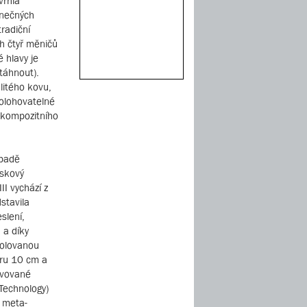
vrhla
onečných
tradiční
ch čtyř měničů
 hlavy je
táhnout).
z litého kovu,
olohovatelné
z kompozitního
ípadě
áskový
I vychází z
stavila
slení,
 a díky
rolovanou
ru 10 cm a
ovované
Technology)
z meta-