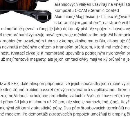
aramidových vláken uzavírají na vnější st
kompozitu C-CAM (Ceramic Coated
Aluminium/Magnesium) - hliníku legovan
s keramickým „potahem“, na straně vnitř
, mimořádně pevná a funguje jako dokonalý píst. Ve spojení s inovovan
cími membránami vykazuje nová generace měničů zatím nejnižší harmoni
ce v zaobleném uzavřeném tubusu z kompozitního materiálu, disponuje ú
ívka navinutá měděným drátem s hranatým průřezem, která má méně me
 účinnost. Kmitací cívka je k membráně upevněna poddajným nylonovým
už mají feritové magnety, ale jejich kmitací cívky mají velký průměr a j
z a 3 kHz, dále alespoň připomíná, že jejich součástky jsou ručně vybí
é silnostěnné trubice bassreflexových rezonátorů s aplikovanou firemní
mezuje nežádoucí turbulence proudícího vzduchu. Vyústění bassreflexu vy
d připouští jako minimum už 20 cm, ale více je samozřejmě lépe). Když 
ibalenými zátkami z akustické pěny. Dva páry šroubovacích terminálů n
né rhodiem. Po demontáži zkratovacích propojek umožňují bi-amping či 