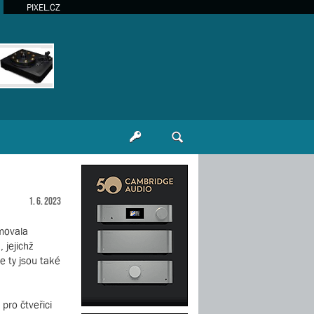
PIXEL.CZ
1. 6. 2023
rmovala
 jejichž
e ty jsou také
pro čtveřici