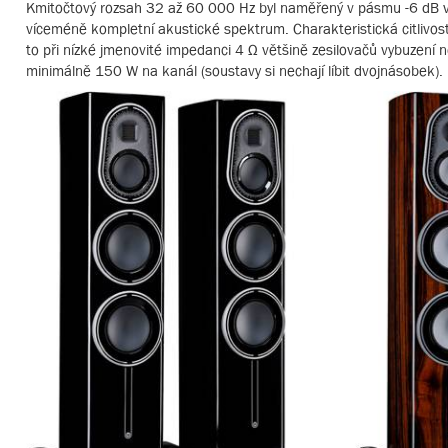
Kmitočtový rozsah 32 až 60 000 Hz byl naměřený v pásmu -6 dB ve
víceméně kompletní akustické spektrum. Charakteristická citlivost
to při nízké jmenovité impedanci 4 Ω většině zesilovačů vybuzení 
minimálně 150 W na kanál (soustavy si nechají líbit dvojnásobek).