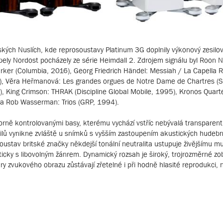
žských Nuslích, kde reprosoustavy Platinum 3G doplnily výkonový zesilo
ly Nordost pocházely ze série Heimdall 2. Zdrojem signálu byl Roon N
rker (Columbia, 2016), Georg Friedrich Händel: Messiah / La Capella R
2019), Věra Heřmanová: Les grandes orgues de Notre Dame de Chartres (
), King Crimson: THRAK (Discipline Global Mobile, 1995), Kronos Quart
) a Rob Wasserman: Trios (GRP, 1994).
ně kontrolovanými basy, kterému vychází vstříc nebývalá transparent
lů vynikne zvláště u snímků s vyšším zastoupením akustických hudební
soustav britské značky někdejší tonální neutralita ustupuje živějšímu m
ticky s libovolným žánrem. Dynamický rozsah je široký, trojrozměrné zo
ury zvukového obrazu zůstávají zřetelné i při hodně hlasité reprodukci,