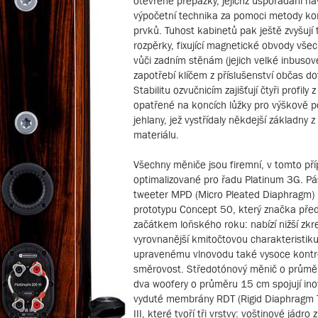
otevřené přepážky, jejichž uspořádání na
výpočetní technika za pomoci metody k
prvků. Tuhost kabinetů pak ještě zvyšují 
rozpěrky, fixující magnetické obvody vše
vůči zadním stěnám (jejich velké inbusové
zapotřebí klíčem z příslušenství občas do
Stabilitu ozvučnicím zajišťují čtyři profily 
opatřené na koncích lůžky pro výškově p
jehlany, jež vystřídaly někdejší základny 
materiálu.
Všechny měniče jsou firemní, v tomto př
optimalizované pro řadu Platinum 3G. P
tweeter MPD (Micro Pleated Diaphragm) II
prototypu Concept 50, který značka před
začátkem loňského roku: nabízí nižší zkre
vyrovnanější kmitočtovou charakteristiku
upravenému vlnovodu také vysoce kont
směrovost. Středotónový měnič o průmě
dva woofery o průměru 15 cm spojují in
vyduté membrány RDT (Rigid Diaphragm 
III, které tvoří tři vrstvy: voštinové jádro 