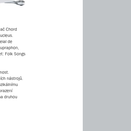
vač Chord
ucleus.
eial de
Supraphon,
et: Folk Songs
nost.
ch nástrojů.
uzikálnímu
brazení
 na druhou