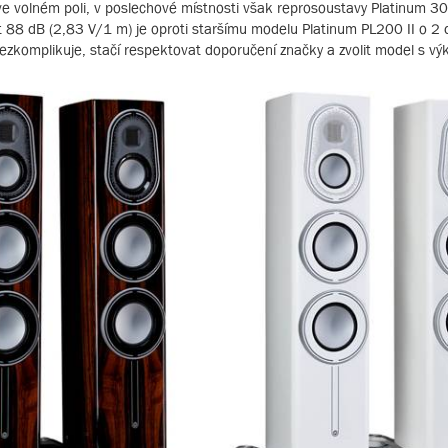
 volném poli, v poslechové místnosti však reprosoustavy Platinum 30
 88 dB (2,83 V/1 m) je oproti staršímu modelu Platinum PL200 II o 2 d
nezkomplikuje, stačí respektovat doporučení značky a zvolit model s v