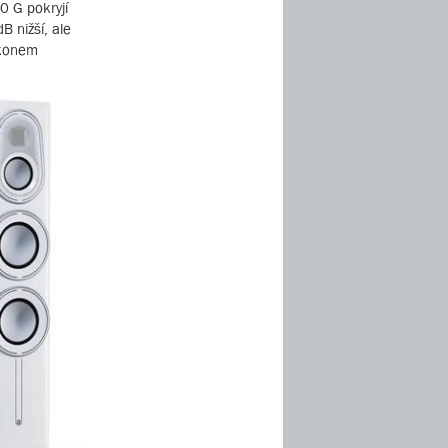
0 G pokryjí
B nižší, ale
ýkonem