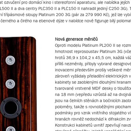
 ozvučení pro domácí kino i stereofonní aparaturu, ale nabídka jejích
L500 II a dva centry PLC350 II a PLC150 II nahradil jediný C250 3G). T
í třípásmové sloupy Platinum 200 3G (pár za 279 990 Kč), jež lze vybír
e černého a čirého na ebenové dýze v nabídce nově figuruje bílý polomat
Nová generace měničů
Oproti modelu Platinum PL200 II se rozm
hmotnost reprosoustav Platinum 3G (vče
hrotů 36,9 x 104,2 x 45,5 cm, každá váž
příliš nezměnily, přibyly vybrané designov
inovacemi především prošly veškeré měni
zároveň vyžádaly přeladění elektrických 
kabinety se zaoblenými dlouhými hranami
tvarované vrstvené MDF desky o tloušťce
na 18 mm (vepředu vzrůstá až na dvojná
jsou na čelních stěnách a bočnicích zaob
poloměry, takže s rovnoběžnými plochami
podmínky pro vznik vnitřního stojatého vl
hranách rovněž nedochází k difrakcím zv
Konstrukci kabinetů uvnitř zpevňují nav