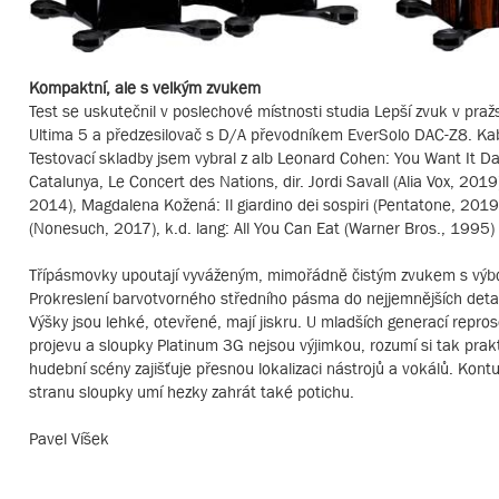
Kompaktní, ale s velkým zvukem
Test se uskutečnil v poslechové místnosti studia Lepší zvuk v pra
Ultima 5 a předzesilovač s D/A převodníkem EverSolo DAC-Z8. Kabe
Testovací skladby jsem vybral z alb Leonard Cohen: You Want It Da
Catalunya, Le Concert des Nations, dir. Jordi Savall (Alia Vox, 
2014), Magdalena Kožená: Il giardino dei sospiri (Pentatone, 2019
(Nonesuch, 2017), k.d. lang: All You Can Eat (Warner Bros., 1995
Třípásmovky upoutají vyváženým, mimořádně čistým zvukem s výbor
Prokreslení barvotvorného středního pásma do nejjemnějších detai
Výšky jsou lehké, otevřené, mají jiskru. U mladších generací repro
projevu a sloupky Platinum 3G nejsou výjimkou, rozumí si tak prak
hudební scény zajišťuje přesnou lokalizaci nástrojů a vokálů. Kont
stranu sloupky umí hezky zahrát také potichu.
Pavel Víšek