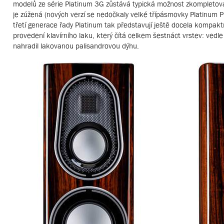
modelů ze série Platinum 3G zůstává typická možnost zkompletovat
je zúžená (nových verzí se nedočkaly velké třípásmovky Platinum P
třetí generace řady Platinum tak představují ještě docela kompaktn
provedení klavírního laku, který čítá celkem šestnáct vrstev: vedl
nahradil lakovanou palisandrovou dýhu.