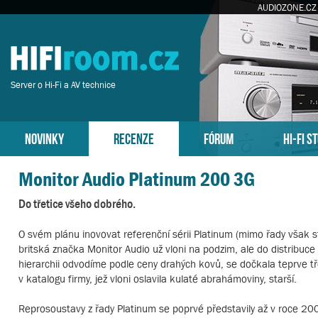
AUDIOZONE.CZ
Server o Hi-Fi a AV technice
NOVINKY
RECENZE
FÓRUM
HI-FI S
Monitor Audio Platinum 200 3G
Do třetice všeho dobrého.
O svém plánu inovovat referenční sérii Platinum (mimo řady však s
britská značka Monitor Audio už vloni na podzim, ale do distribuce 
hierarchii odvodíme podle ceny drahých kovů, se dočkala teprve tře
v katalogu firmy, jež vloni oslavila kulaté abrahámoviny, starší.
Reprosoustavy z řady Platinum se poprvé představily až v roce 2007