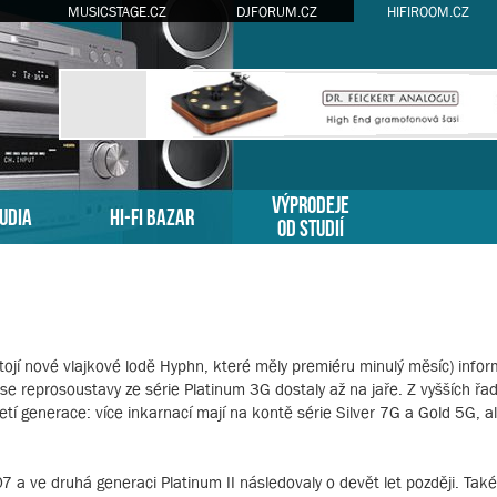
MUSICSTAGE.CZ
DJFORUM.CZ
HIFIROOM.CZ
VÝPRODEJE
TUDIA
HI-FI BAZAR
OD STUDIÍ
tojí nové vlajkové lodě Hyphn, které měly premiéru minulý měsíc) info
se reprosoustavy ze série Platinum 3G dostaly až na jaře. Z vyšších řad,
tí generace: více inkarnací mají na kontě série Silver 7G a Gold 5G, al
 a ve druhá generaci Platinum II následovaly o devět let později. Také 