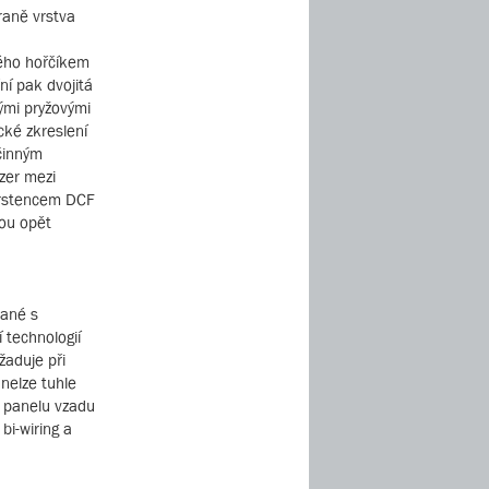
raně vrstva
ého hořčíkem
ní pak dvojitá
ými pryžovými
cké zkreslení
činným
zer mezi
 prstencem DCF
sou opět
rané s
 technologií
žaduje při
nelze tuhle
a panelu vzadu
bi-wiring a