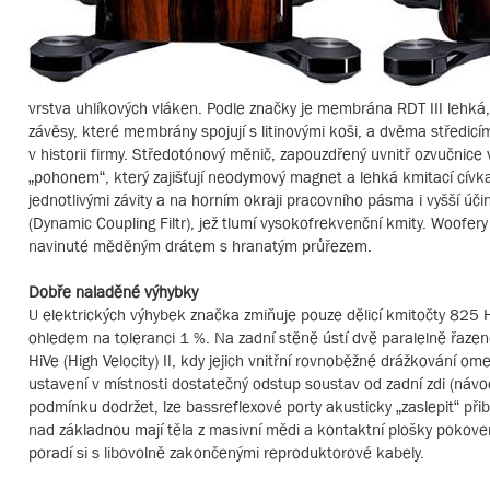
vrstva uhlíkových vláken. Podle značky je membrána RDT III lehká
závěsy, které membrány spojují s litinovými koši, a dvěma středi
v historii firmy. Středotónový měnič, zapouzdřený uvnitř ozvučni
„pohonem“, který zajišťují neodymový magnet a lehká kmitací c
jednotlivými závity a na horním okraji pracovního pásma i vyšší
(Dynamic Coupling Filtr), jež tlumí vysokofrekvenční kmity. Woofery 
navinuté měděným drátem s hranatým průřezem.
Dobře naladěné výhybky
U elektrických výhybek značka zmiňuje pouze dělicí kmitočty 825 H
ohledem na toleranci 1 %. Na zadní stěně ústí dvě paralelně řazen
HiVe (High Velocity) II, kdy jejich vnitřní rovnoběžné drážkování o
ustavení v místnosti dostatečný odstup soustav od zadní zdi (návo
podmínku dodržet, lze bassreflexové porty akusticky „zaslepit“ př
nad základnou mají těla z masivní mědi a kontaktní plošky pokove
poradí si s libovolně zakončenými reproduktorové kabely.